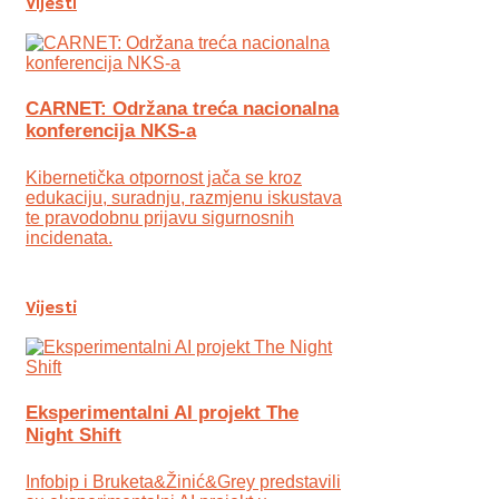
Vijesti
CARNET: Održana treća nacionalna
konferencija NKS-a
Kibernetička otpornost jača se kroz
edukaciju, suradnju, razmjenu iskustava
te pravodobnu prijavu sigurnosnih
incidenata.
Vijesti
Eksperimentalni AI projekt The
Night Shift
Infobip i Bruketa&Žinić&Grey predstavili