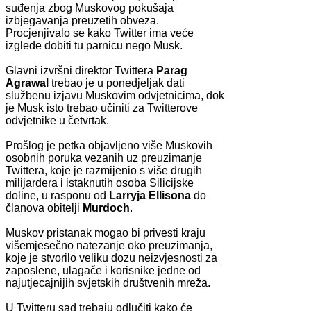
suđenja zbog Muskovog pokušaja
izbjegavanja preuzetih obveza.
Procjenjivalo se kako Twitter ima veće
izglede dobiti tu parnicu nego Musk.
Glavni izvršni direktor Twittera
Parag
Agrawal
trebao je u ponedjeljak dati
službenu izjavu Muskovim odvjetnicima, dok
je Musk isto trebao učiniti za Twitterove
odvjetnike u četvrtak.
Prošlog je petka objavljeno više Muskovih
osobnih poruka vezanih uz preuzimanje
Twittera, koje je razmijenio s više drugih
milijardera i istaknutih osoba Silicijske
doline, u rasponu od
Larryja Ellisona
do
članova obitelji
Murdoch
.
Muskov pristanak mogao bi privesti kraju
višemjesečno natezanje oko preuzimanja,
koje je stvorilo veliku dozu neizvjesnosti za
zaposlene, ulagače i korisnike jedne od
najutjecajnijih svjetskih društvenih mreža.
U Twitteru sad trebaju odlučiti kako će