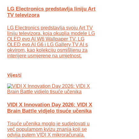
LG Electronics predstavlja liniju Art
TV televizora
LG Electronics predstavlja svoju Art TV
liniju televizora, koja okuplja modele LG
OLED evo AI W6 Wallpaper TV, LG
OLED evo AI G6 i LG Gallery TV AI s
okvirom, kao kolekciju osmišljenu za
interijere usmjerene na umjetnost.
Vijesti
VIDI X Innovation Day 2026: VIDI X
Brain Battle vidjelo tisuće učenika
Tisuće učenika moglo je sudjelovati u
već popularnom kvizu znanja koji se
odvija putem VIDI X mikroračunala.