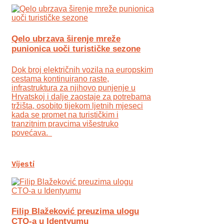
Qelo ubrzava širenje mreže
punionica uoči turističke sezone
Dok broj električnih vozila na europskim
cestama kontinuirano raste,
infrastruktura za njihovo punjenje u
Hrvatskoj i dalje zaostaje za potrebama
tržišta, osobito tijekom ljetnih mjeseci
kada se promet na turističkim i
tranzitnim pravcima višestruko
povećava.
Vijesti
Filip Blažeković preuzima ulogu
CTO-a u Identyumu