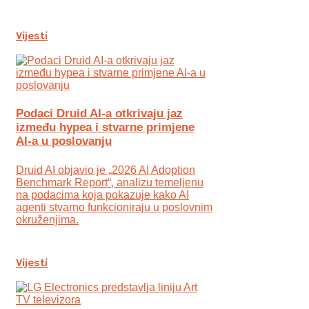
Vijesti
Podaci Druid AI-a otkrivaju jaz
između hypea i stvarne primjene
AI-a u poslovanju
Druid AI objavio je „2026 AI Adoption
Benchmark Report“, analizu temeljenu
na podacima koja pokazuje kako AI
agenti stvarno funkcioniraju u poslovnim
okruženjima.
Vijesti