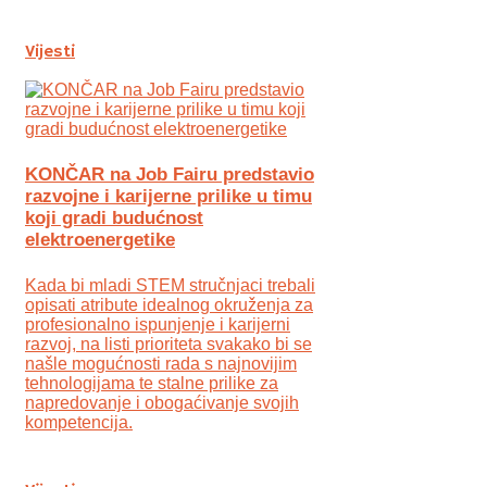
Vijesti
KONČAR na Job Fairu predstavio
razvojne i karijerne prilike u timu
koji gradi budućnost
elektroenergetike
Kada bi mladi STEM stručnjaci trebali
opisati atribute idealnog okruženja za
profesionalno ispunjenje i karijerni
razvoj, na listi prioriteta svakako bi se
našle mogućnosti rada s najnovijim
tehnologijama te stalne prilike za
napredovanje i obogaćivanje svojih
kompetencija.