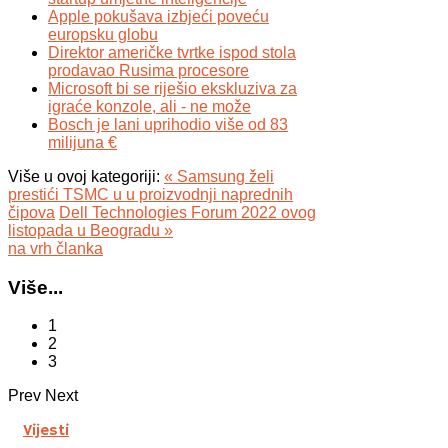
Apple pokušava izbjeći poveću
europsku globu
Direktor američke tvrtke ispod stola
prodavao Rusima procesore
Microsoft bi se riješio ekskluziva za
igraće konzole, ali - ne može
Bosch je lani uprihodio više od 83
milijuna €
Više u ovoj kategoriji:
« Samsung želi
prestići TSMC u u proizvodnji naprednih
čipova
Dell Technologies Forum 2022 ovog
listopada u Beogradu »
na vrh članka
Više...
1
2
3
Prev
Next
Vijesti