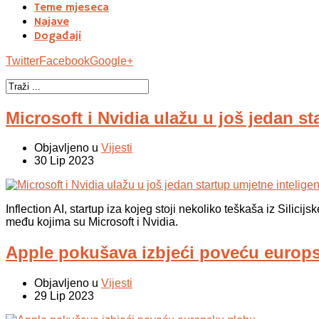
Teme mjeseca
Najave
Događaji
Twitter
Facebook
Google+
Microsoft i Nvidia ulažu u još jedan st
Objavljeno u
Vijesti
30 Lip 2023
Inflection AI, startup iza kojeg stoji nekoliko teškaša iz Silicijs
među kojima su Microsoft i Nvidia.
Apple pokušava izbjeći poveću europ
Objavljeno u
Vijesti
29 Lip 2023