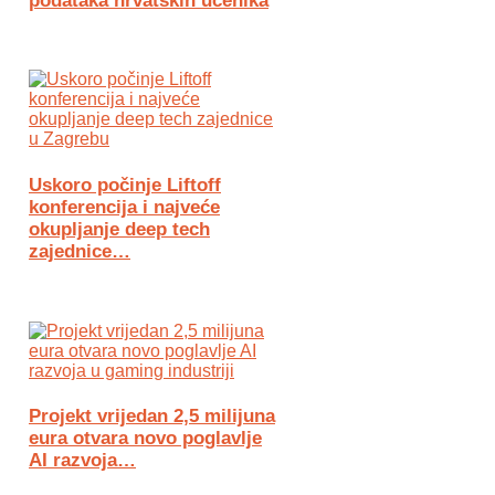
podataka hrvatskih učenika
Uskoro počinje Liftoff
konferencija i najveće
okupljanje deep tech
zajednice…
Projekt vrijedan 2,5 milijuna
eura otvara novo poglavlje
AI razvoja…