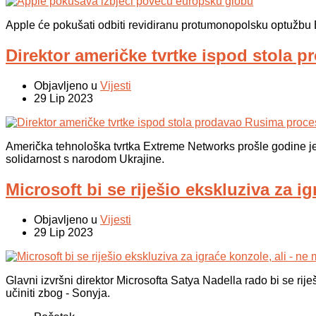
Apple će pokušati odbiti revidiranu protumonopolsku optužb
Direktor američke tvrtke ispod stola 
Objavljeno u
Vijesti
29 Lip 2023
Američka tehnološka tvrtka Extreme Networks prošle godine je 
solidarnost s narodom Ukrajine.
Microsoft bi se riješio ekskluziva za i
Objavljeno u
Vijesti
29 Lip 2023
Glavni izvršni direktor Microsofta Satya Nadella rado bi se rije
učiniti zbog - Sonyja.