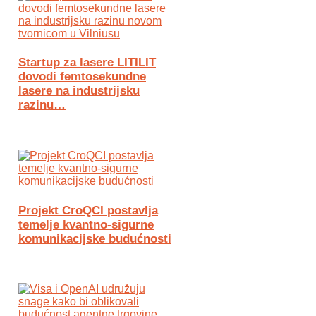
Startup za lasere LITILIT
dovodi femtosekundne
lasere na industrijsku
razinu…
Projekt CroQCI postavlja
temelje kvantno-sigurne
komunikacijske budućnosti