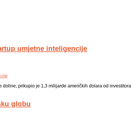
artup umjetne inteligencije
ke doline, prikupio je 1,3 milijarde američkih dolara od investitora
sku globu