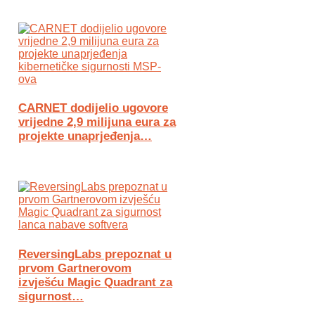
CARNET dodijelio ugovore
vrijedne 2,9 milijuna eura za
projekte unaprjeđenja…
ReversingLabs prepoznat u
prvom Gartnerovom
izvješću Magic Quadrant za
sigurnost…