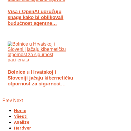
Visa i OpenAI udružuju
snage kako bi oblikovali
budućnost agentne…
Bolnice u Hrvatskoj i
Sloveniji jačaju kibernetičku
otpornost za sigurnost…
Prev
Next
Home
Vijesti
Analize
Hardver