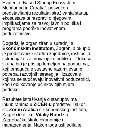
Evidence-Based Startup Ecosystem
Monitoring in Croatia”, posvećen
predstavljanju rezultata istraživanja startup
ekosustava te raspravi o njegovim
implikacijama za razvoj javnih politika i
programa podrške inovativnom
poduzetništvu.
Događaj je organiziran u suradnji s
Ekonomskim institutom
, Zagreb, a okupio
je predstavnike startup zajednice, institucija
i stručnjake za inovacijsku politiku. U fokusu
skupa bio je pristup temeljen na podacima,
koji omogućuje sustavno razumijevanje
potreba, razvojnih strategija i izazova s
kojima se suočavaju inovativni poduzetnici,
kao i oblikovanje učinkovitijih mjera
podrške.
Rezultate istraživanja o startupovima
inkubiranima u
ZICER-u
predstavili su dr.
sc.
Zoran Aralica
s Ekonomskog instituta,
Zagreb te dr. sc.
Vitaliy Roud
sa
Zagrebačke škole ekonomije i
managementa. Nakon toga uslijedila je