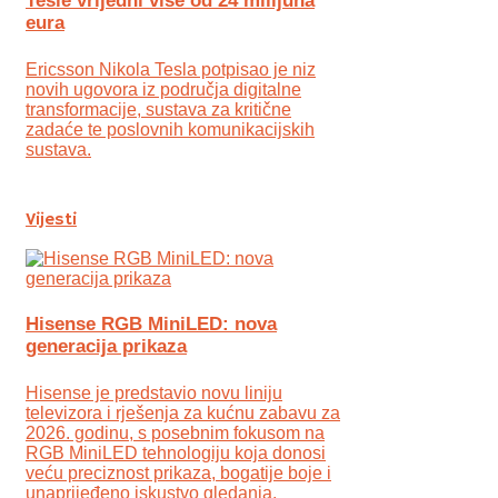
Tesle vrijedni više od 24 milijuna
eura
Ericsson Nikola Tesla potpisao je niz
novih ugovora iz područja digitalne
transformacije, sustava za kritične
zadaće te poslovnih komunikacijskih
sustava.
Vijesti
Hisense RGB MiniLED: nova
generacija prikaza
Hisense je predstavio novu liniju
televizora i rješenja za kućnu zabavu za
2026. godinu, s posebnim fokusom na
RGB MiniLED tehnologiju koja donosi
veću preciznost prikaza, bogatije boje i
unaprijeđeno iskustvo gledanja.