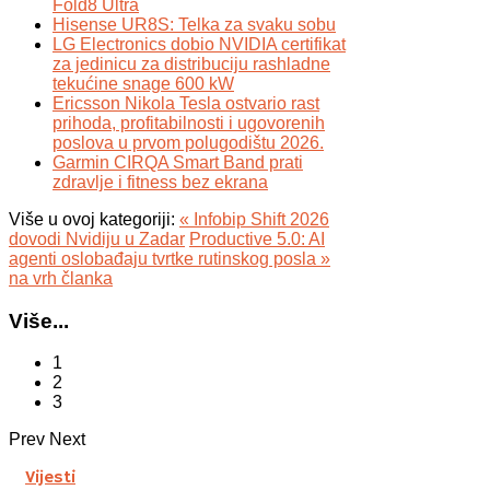
Fold8 Ultra
Hisense UR8S: Telka za svaku sobu
LG Electronics dobio NVIDIA certifikat
za jedinicu za distribuciju rashladne
tekućine snage 600 kW
Ericsson Nikola Tesla ostvario rast
prihoda, profitabilnosti i ugovorenih
poslova u prvom polugodištu 2026.
Garmin CIRQA Smart Band prati
zdravlje i fitness bez ekrana
Više u ovoj kategoriji:
« Infobip Shift 2026
dovodi Nvidiju u Zadar
Productive 5.0: AI
agenti oslobađaju tvrtke rutinskog posla »
na vrh članka
Više...
1
2
3
Prev
Next
Vijesti