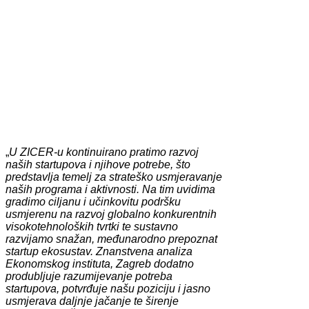
„
U ZICER-u kontinuirano pratimo razvoj
naših startupova i njihove potrebe, što
predstavlja temelj za strateško usmjeravanje
naših programa i aktivnosti. Na tim uvidima
gradimo ciljanu i učinkovitu podršku
usmjerenu na razvoj globalno konkurentnih
visokotehnoloških tvrtki te sustavno
razvijamo snažan, međunarodno prepoznat
startup ekosustav. Znanstvena analiza
Ekonomskog instituta, Zagreb dodatno
produbljuje razumijevanje potreba
startupova, potvrđuje našu poziciju i jasno
usmjerava daljnje jačanje te širenje