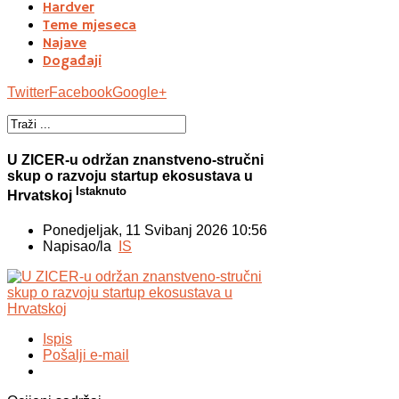
Hardver
Teme mjeseca
Najave
Događaji
Twitter
Facebook
Google+
U ZICER-u održan znanstveno-stručni
skup o razvoju startup ekosustava u
Istaknuto
Hrvatskoj
Ponedjeljak, 11 Svibanj 2026 10:56
Napisao/la
IS
Ispis
Pošalji e-mail