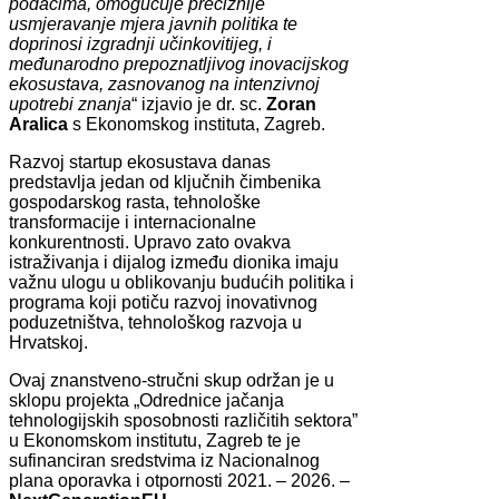
podacima, omogućuje preciznije
usmjeravanje mjera javnih politika te
doprinosi izgradnji učinkovitijeg, i
međunarodno prepoznatljivog inovacijskog
ekosustava, zasnovanog na intenzivnoj
upotrebi znanja
“ izjavio je dr. sc.
Zoran
Aralica
s Ekonomskog instituta, Zagreb.
Razvoj startup ekosustava danas
predstavlja jedan od ključnih čimbenika
gospodarskog rasta, tehnološke
transformacije i internacionalne
konkurentnosti. Upravo zato ovakva
istraživanja i dijalog između dionika imaju
važnu ulogu u oblikovanju budućih politika i
programa koji potiču razvoj inovativnog
poduzetništva, tehnološkog razvoja u
Hrvatskoj.
Ovaj znanstveno-stručni skup održan je u
sklopu projekta „Odrednice jačanja
tehnologijskih sposobnosti različitih sektora”
u Ekonomskom institutu, Zagreb te je
sufinanciran sredstvima iz Nacionalnog
plana oporavka i otpornosti 2021. – 2026. –