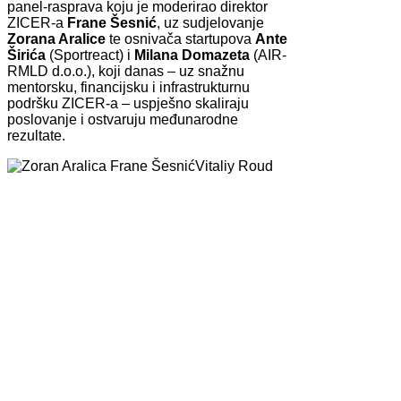
panel-rasprava koju je moderirao direktor
ZICER-a
Frane Šesnić
, uz sudjelovanje
Zorana Aralice
te osnivača startupova
Ante
Širića
(Sportreact) i
Milana Domazeta
(AIR-
RMLD d.o.o.), koji danas – uz snažnu
mentorsku, financijsku i infrastrukturnu
podršku ZICER-a – uspješno skaliraju
poslovanje i ostvaruju međunarodne
rezultate.