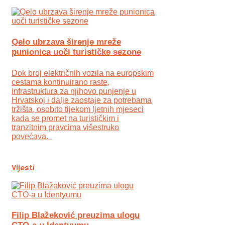
Qelo ubrzava širenje mreže
punionica uoči turističke sezone
Dok broj električnih vozila na europskim
cestama kontinuirano raste,
infrastruktura za njihovo punjenje u
Hrvatskoj i dalje zaostaje za potrebama
tržišta, osobito tijekom ljetnih mjeseci
kada se promet na turističkim i
tranzitnim pravcima višestruko
povećava.
Vijesti
Filip Blažeković preuzima ulogu