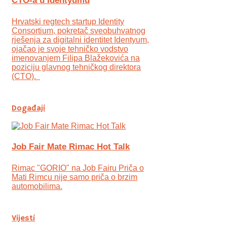
CTO-a u Identyumu
Hrvatski regtech startup Identity
Consortium, pokretač sveobuhvatnog
rješenja za digitalni identitet Identyum,
ojаčao je svoje tehničko vodstvo
imenovanjem Filipa Blažekovića na
poziciju glavnog tehničkog direktora
(CTO).
Događaji
Job Fair Mate Rimac Hot Talk
Rimac "GORIO" na Job Fairu Priča o
Mati Rimcu nije samo priča o brzim
automobilima.
Vijesti