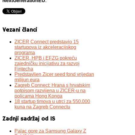
NextGenerationEU
.
Vezani članci
ZICER Connect predstavio 15
startupova iz akceleracijskog
programa
ZICER, HPB i EFZG pokreću
zajedničku inicijativu za razvoj
Fintecha
Predstavljen Zicer seed fond vrijedan
milijun eura
Zagreb Connect: Hrana s hrvatskim
potpisom razvijena u ZICER-u na
policama Hong Konga
18 startup timova u utrci za 550.000
kuna na Zagreb Connectu
Zadnji sadržaj od IS
Palac gore za Samsung Galaxy Z