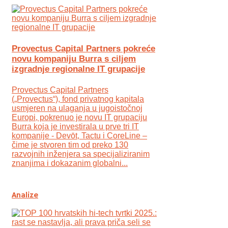
Provectus Capital Partners pokreće
novu kompaniju Burra s ciljem
izgradnje regionalne IT grupacije
Provectus Capital Partners
(„Provectus“), fond privatnog kapitala
usmjeren na ulaganja u jugoistočnoj
Europi, pokrenuo je novu IT grupaciju
Burra koja je investirala u prve tri IT
kompanije - Devōt, Tactu i CoreLine –
čime je stvoren tim od preko 130
razvojnih inženjera sa specijaliziranim
znanjima i dokazanim globalni...
Analize