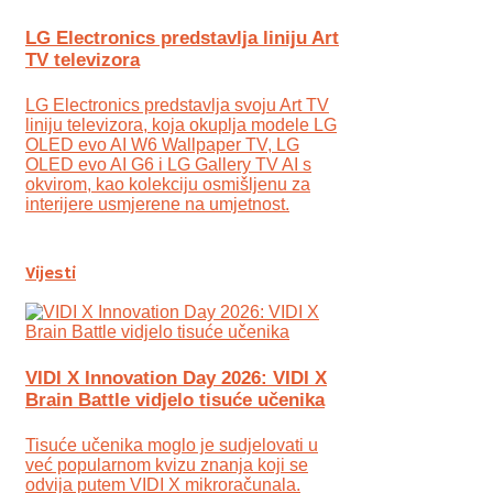
LG Electronics predstavlja liniju Art
TV televizora
LG Electronics predstavlja svoju Art TV
liniju televizora, koja okuplja modele LG
OLED evo AI W6 Wallpaper TV, LG
OLED evo AI G6 i LG Gallery TV AI s
okvirom, kao kolekciju osmišljenu za
interijere usmjerene na umjetnost.
Vijesti
VIDI X Innovation Day 2026: VIDI X
Brain Battle vidjelo tisuće učenika
Tisuće učenika moglo je sudjelovati u
već popularnom kvizu znanja koji se
odvija putem VIDI X mikroračunala.