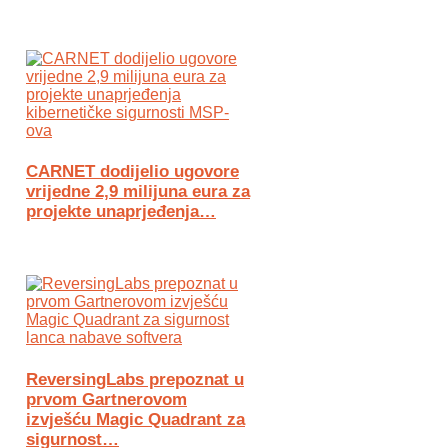
CARNET dodijelio ugovore
vrijedne 2,9 milijuna eura za
projekte unaprjeđenja…
ReversingLabs prepoznat u
prvom Gartnerovom
izvješću Magic Quadrant za
sigurnost…