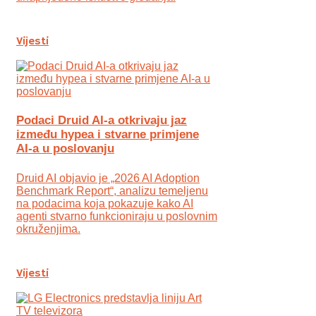
Vijesti
Podaci Druid AI-a otkrivaju jaz
između hypea i stvarne primjene
AI-a u poslovanju
Druid AI objavio je „2026 AI Adoption
Benchmark Report“, analizu temeljenu
na podacima koja pokazuje kako AI
agenti stvarno funkcioniraju u poslovnim
okruženjima.
Vijesti