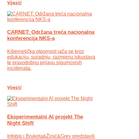
Vijesti
CARNET: Održana treća nacionalna
konferencija NKS-a
Kibernetička otpornost jača se kroz
edukaciju, suradnju, razmjenu iskustava
te pravodobnu prijavu sigurnosnih
incidenata.
Vijesti
Eksperimentalni AI projekt The
Night Shift
Infobip i Bruketa&Žinić&Grey predstavili