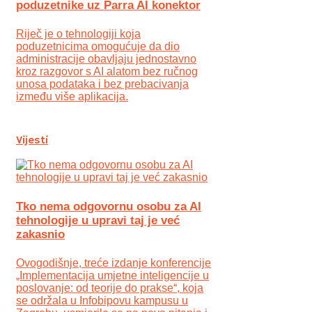
poduzetnike uz Parra AI konektor
Riječ je o tehnologiji koja
poduzetnicima omogućuje da dio
administracije obavljaju jednostavno
kroz razgovor s AI alatom bez ručnog
unosa podataka i bez prebacivanja
između više aplikacija.
Vijesti
Tko nema odgovornu osobu za AI
tehnologije u upravi taj je već
zakasnio
Ovogodišnje, treće izdanje konferencije
„Implementacija umjetne inteligencije u
poslovanje: od teorije do prakse“, koja
se održala u Infobipovu kampusu u