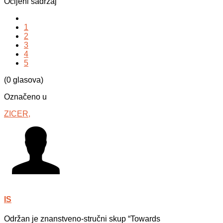
Ocijeni sadržaj
1
2
3
4
5
(0 glasova)
Označeno u
ZICER,
IS
Održan je znanstveno-stručni skup “Towards