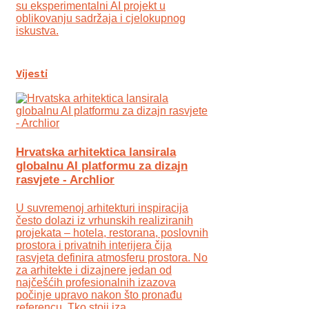
su eksperimentalni AI projekt u
oblikovanju sadržaja i cjelokupnog
iskustva.
Vijesti
Hrvatska arhitektica lansirala
globalnu AI platformu za dizajn
rasvjete - Archlior
U suvremenoj arhitekturi inspiracija
često dolazi iz vrhunskih realiziranih
projekata – hotela, restorana, poslovnih
prostora i privatnih interijera čija
rasvjeta definira atmosferu prostora. No
za arhitekte i dizajnere jedan od
najčešćih profesionalnih izazova
počinje upravo nakon što pronađu
referencu. Tko stoji iza ...