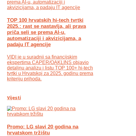
TOP 100 hrvatskih hi-tech tvrtki
2025.: rast se nastavlja, ali prava
priča seli se prema AI-u,
automatizaciji i akvizicijama, a
padaju IT agencije
VIDI je u suradnji sa financijskim
ekspertima CAPER/OAKLINS objavio
detaljnu analizu i listu TOP 100+ hi-tech
tvrtki u Hrvatskoj za 2025. godinu prema
kriteriju prihoda.
Vijesti
Promo: LG slavi 20 godina na
hrvatskom tržištu