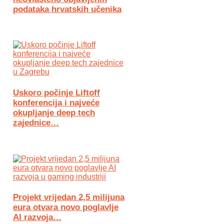
podataka hrvatskih učenika
Uskoro počinje Liftoff
konferencija i najveće
okupljanje deep tech
zajednice…
Projekt vrijedan 2,5 milijuna
eura otvara novo poglavlje
AI razvoja…