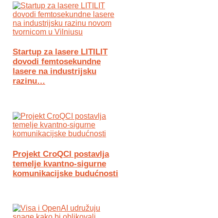
Startup za lasere LITILIT
dovodi femtosekundne
lasere na industrijsku
razinu…
Projekt CroQCI postavlja
temelje kvantno-sigurne
komunikacijske budućnosti