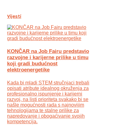
Vijesti
KONČAR na Job Fairu predstavio
razvojne i karijerne prilike u timu
koji gradi budućnost
elektroenergetike
Kada bi mladi STEM stručnjaci trebali
opisati atribute idealnog okruženja za
profesionalno ispunjenje i karijerni
razvoj, na listi prioriteta svakako bi se
našle mogućnosti rada s najnovijim
tehnologijama te stalne prilike za
napredovanje i obogaćivanje svojih
kompetencija.