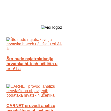
Biz Tech web portal powered by
Što nude najatraktivnija
hrvatska hi-tech učilišta u
eri AI-a
CARNET provodi analizu
neovlašteno objavljenih