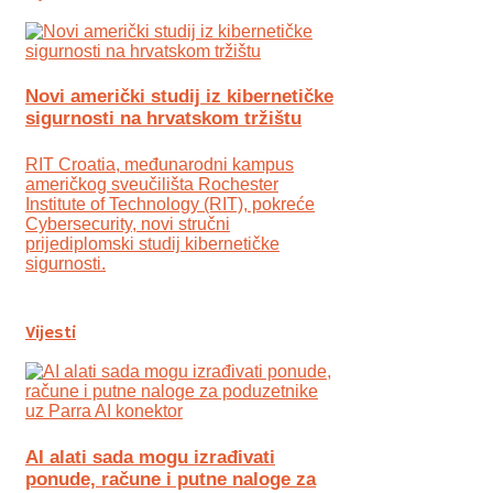
Novi američki studij iz kibernetičke
sigurnosti na hrvatskom tržištu
RIT Croatia, međunarodni kampus
američkog sveučilišta Rochester
Institute of Technology (RIT), pokreće
Cybersecurity, novi stručni
prijediplomski studij kibernetičke
sigurnosti.
Vijesti
AI alati sada mogu izrađivati
ponude, račune i putne naloge za