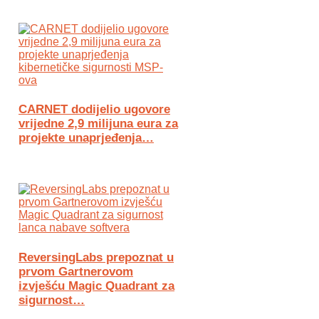
CARNET dodijelio ugovore
vrijedne 2,9 milijuna eura za
projekte unaprjeđenja…
ReversingLabs prepoznat u
prvom Gartnerovom
izvješću Magic Quadrant za
sigurnost…