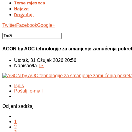
Teme mjeseca
Najave
Događaji
Twitter
Facebook
Google+
AGON by AOC tehnologije za smanjenje zamućenja pokre
Utorak, 31 Ožujak 2026 20:56
Napisao/la
IS
Ispis
Pošalji e-mail
Ocijeni sadržaj
1
2