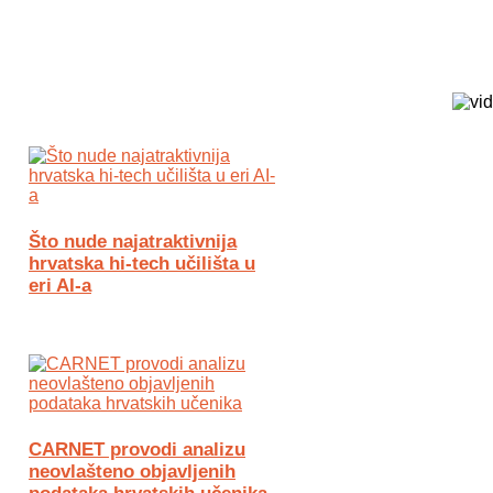
Biz Tech web portal powered by
Što nude najatraktivnija
hrvatska hi-tech učilišta u
eri AI-a
CARNET provodi analizu
neovlašteno objavljenih