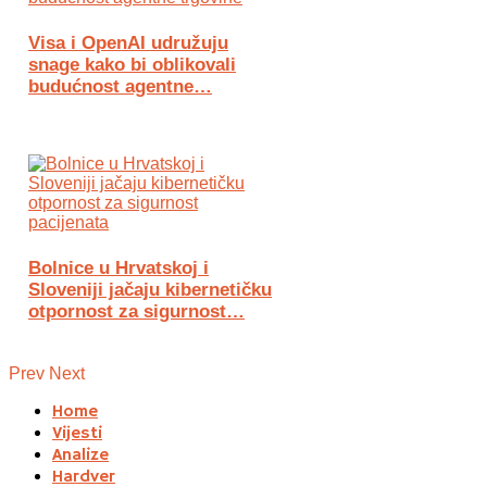
Visa i OpenAI udružuju
snage kako bi oblikovali
budućnost agentne…
Bolnice u Hrvatskoj i
Sloveniji jačaju kibernetičku
otpornost za sigurnost…
Prev
Next
Home
Vijesti
Analize
Hardver