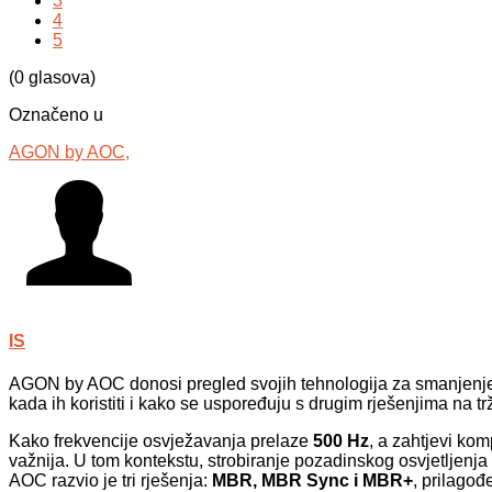
3
4
5
(0 glasova)
Označeno u
AGON by AOC,
IS
AGON by AOC donosi pregled svojih tehnologija za smanjenje
kada ih koristiti i kako se uspoređuju s drugim rješenjima na trž
Kako frekvencije osvježavanja prelaze
500 Hz
, a zahtjevi ko
važnija. U tom kontekstu, strobiranje pozadinskog osvjetljenja
AOC razvio je tri rješenja:
MBR, MBR Sync i MBR+
, prilagođ