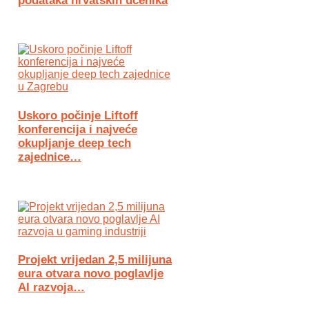
podataka hrvatskih učenika
Uskoro počinje Liftoff
konferencija i najveće
okupljanje deep tech
zajednice…
Projekt vrijedan 2,5 milijuna
eura otvara novo poglavlje
AI razvoja…