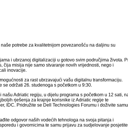
 naše potrebe za kvalitetnijom povezanošću na daljinu su
ama i ubrzanoj digitalizaciji u gotovo svim područjima života. P
čija misija nije samo stvaranje novih vrijednosti, nego i
ali inovacije.
ve mogućnosti za rast ubrzavajući vašu digitalnu transformaciju.
 će se održati 26. studenoga s početkom u 9:30.
i našu Adriatic regiju, u dijelu programa s početkom u 12 sati, n
boljih rješenja za krajnje korisnike iz Adriatic regije te
r, IDC. Pridružite se Dell Technologies Forumu i doživite samu
nađite odgovor naših vodećih tehnologa na svoja pitanja i
sporedu i govornicima te samu prijavu za sudjelovanje posjetite