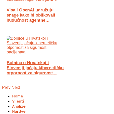
Visa i OpenAI udružuju
snage kako bi oblikovali
budućnost agentne…
Bolnice u Hrvatskoj i
Sloveniji jačaju kibernetičku
otpornost za sigurnost…
Prev
Next
Home
Vijesti
Analize
Hardver