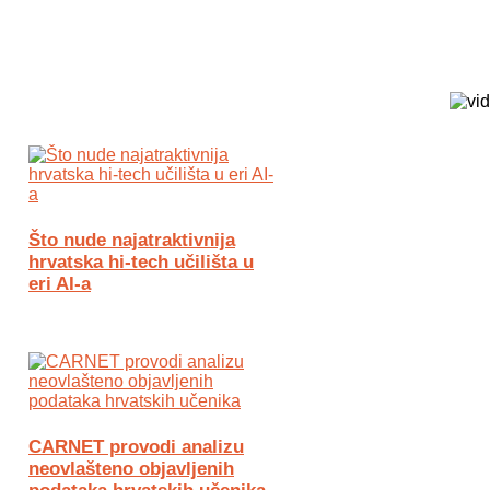
Biz Tech web portal powered by
Što nude najatraktivnija
hrvatska hi-tech učilišta u
eri AI-a
CARNET provodi analizu
neovlašteno objavljenih