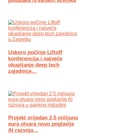
podataka hrvatskih učenika
Uskoro počinje Liftoff
konferencija i najveće
okupljanje deep tech
zajednice…
Projekt vrijedan 2,5 milijuna
eura otvara novo poglavlje
AI razvoja…