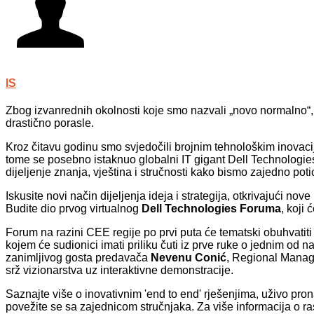
IS
Zbog izvanrednih okolnosti koje smo nazvali „novo normalno“,
drastično porasle.
Kroz čitavu godinu smo svjedočili brojnim tehnološkim inovacij
tome se posebno istaknuo globalni IT gigant Dell Technologies, 
dijeljenje znanja, vještina i stručnosti kako bismo zajedno potic
Iskusite novi način dijeljenja ideja i strategija, otkrivajući no
Budite dio prvog virtualnog
Dell Technologies Foruma
, koji
Forum na razini CEE regije po prvi puta će tematski obuhvatiti 
kojem će sudionici imati priliku čuti iz prve ruke o jednim od naj
zanimljivog gosta predavača
Nevenu Conić
, Regional Manage
srž vizionarstva uz interaktivne demonstracije.
Saznajte više o inovativnim 'end to end' rješenjima, uživo pro
povežite se sa zajednicom stručnjaka. Za više informacija o ra