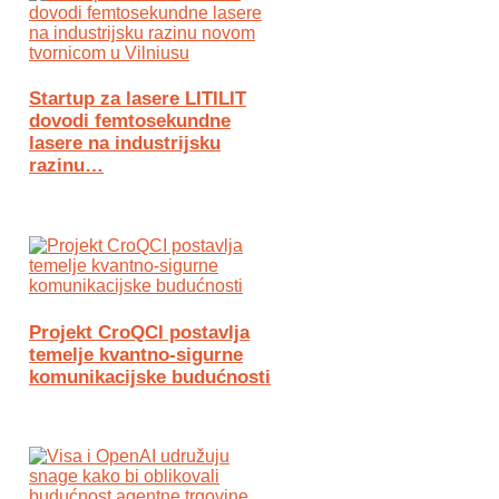
Startup za lasere LITILIT
dovodi femtosekundne
lasere na industrijsku
razinu…
Projekt CroQCI postavlja
temelje kvantno-sigurne
komunikacijske budućnosti