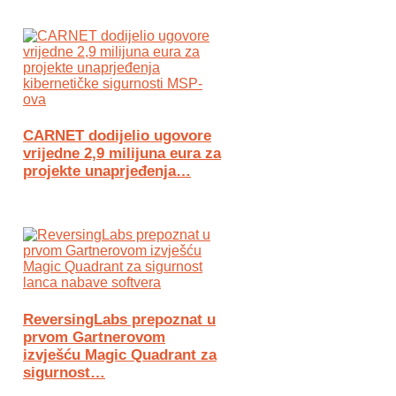
CARNET dodijelio ugovore
vrijedne 2,9 milijuna eura za
projekte unaprjeđenja…
ReversingLabs prepoznat u
prvom Gartnerovom
izvješću Magic Quadrant za
sigurnost…