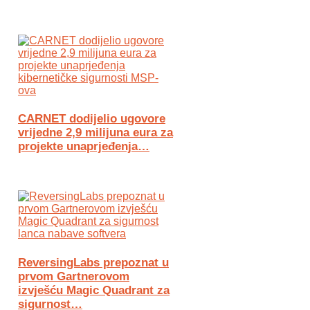
CARNET dodijelio ugovore
vrijedne 2,9 milijuna eura za
projekte unaprjeđenja…
ReversingLabs prepoznat u
prvom Gartnerovom
izvješću Magic Quadrant za
sigurnost…