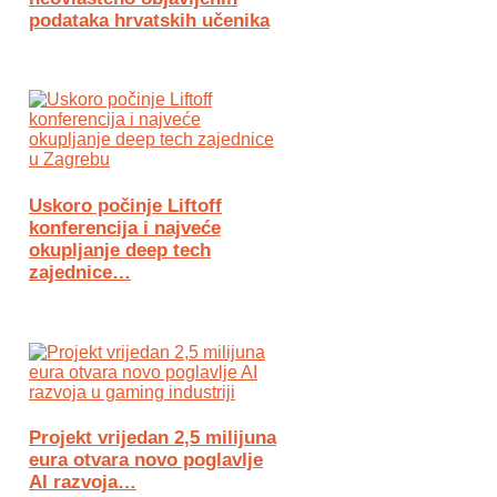
podataka hrvatskih učenika
Uskoro počinje Liftoff
konferencija i najveće
okupljanje deep tech
zajednice…
Projekt vrijedan 2,5 milijuna
eura otvara novo poglavlje
AI razvoja…