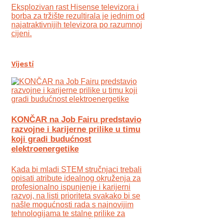
Eksplozivan rast Hisense televizora i
borba za tržište rezultirala je jednim od
najatraktivnijih televizora po razumnoj
cijeni.
Vijesti
KONČAR na Job Fairu predstavio
razvojne i karijerne prilike u timu
koji gradi budućnost
elektroenergetike
Kada bi mladi STEM stručnjaci trebali
opisati atribute idealnog okruženja za
profesionalno ispunjenje i karijerni
razvoj, na listi prioriteta svakako bi se
našle mogućnosti rada s najnovijim
tehnologijama te stalne prilike za