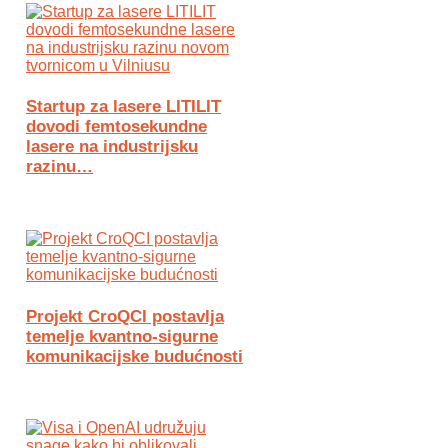
Startup za lasere LITILIT
dovodi femtosekundne
lasere na industrijsku
razinu…
Projekt CroQCI postavlja
temelje kvantno-sigurne
komunikacijske budućnosti