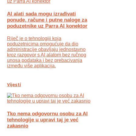
AI alati sada mogu izrađivati
ponude, račune i putne naloge za
poduzetnike uz Parra AI konektor
Riječ je o tehnologiji koja
poduzetnicima omogućuje da dio
administracije obavljaju jednostavno
kroz razgovor s AI alatom bez ručnog
unosa podataka i bez prebacivanja
između više aplikacija.
Vijesti
Tko nema odgovornu osobu za AI
tehnologije u upravi taj je već
zakasnio