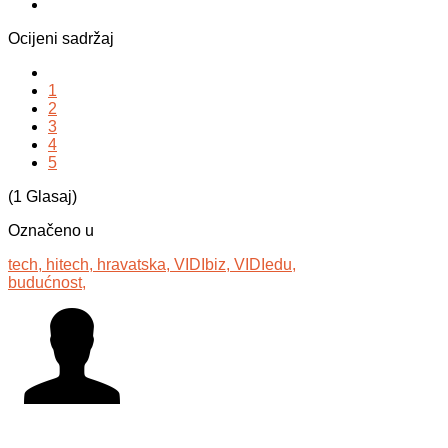
Ocijeni sadržaj
1
2
3
4
5
(1 Glasaj)
Označeno u
tech,
hitech,
hravatska,
VIDIbiz,
VIDIedu,
budućnost,