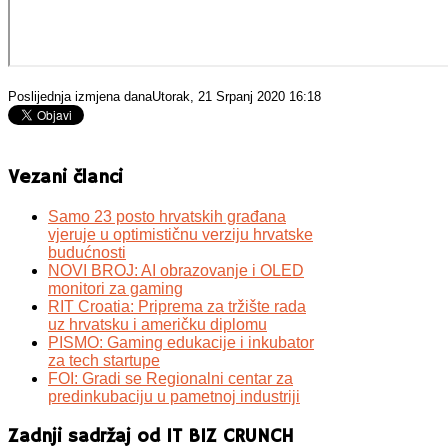
Poslijednja izmjena danaUtorak, 21 Srpanj 2020 16:18
Vezani članci
Samo 23 posto hrvatskih građana
vjeruje u optimističnu verziju hrvatske
budućnosti
NOVI BROJ: AI obrazovanje i OLED
monitori za gaming
RIT Croatia: Priprema za tržište rada
uz hrvatsku i američku diplomu
PISMO: Gaming edukacije i inkubator
za tech startupe
FOI: Gradi se Regionalni centar za
predinkubaciju u pametnoj industriji
Zadnji sadržaj od IT BIZ CRUNCH