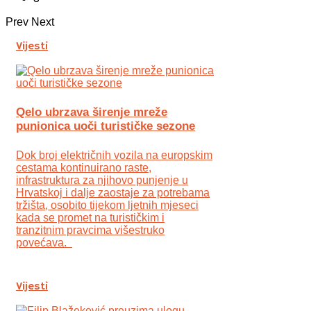
Prev
Next
Vijesti
Qelo ubrzava širenje mreže
punionica uoči turističke sezone
Dok broj električnih vozila na europskim
cestama kontinuirano raste,
infrastruktura za njihovo punjenje u
Hrvatskoj i dalje zaostaje za potrebama
tržišta, osobito tijekom ljetnih mjeseci
kada se promet na turističkim i
tranzitnim pravcima višestruko
povećava.
Vijesti