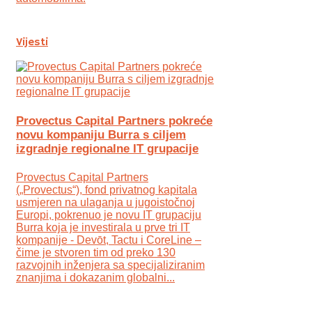
Vijesti
Provectus Capital Partners pokreće
novu kompaniju Burra s ciljem
izgradnje regionalne IT grupacije
Provectus Capital Partners
(„Provectus“), fond privatnog kapitala
usmjeren na ulaganja u jugoistočnoj
Europi, pokrenuo je novu IT grupaciju
Burra koja je investirala u prve tri IT
kompanije - Devōt, Tactu i CoreLine –
čime je stvoren tim od preko 130
razvojnih inženjera sa specijaliziranim
znanjima i dokazanim globalni...