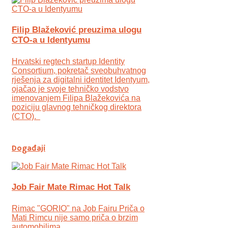
Filip Blažeković preuzima ulogu
CTO-a u Identyumu
Hrvatski regtech startup Identity
Consortium, pokretač sveobuhvatnog
rješenja za digitalni identitet Identyum,
ojаčao je svoje tehničko vodstvo
imenovanjem Filipa Blažekovića na
poziciju glavnog tehničkog direktora
(CTO).
Događaji
Job Fair Mate Rimac Hot Talk
Rimac "GORIO" na Job Fairu Priča o
Mati Rimcu nije samo priča o brzim
automobilima.