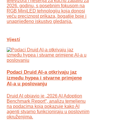
televizora i rješenja za kućnu zabavu za
2026. godinu, s posebnim fokusom na
RGB MiniLED tehnologiju koja donosi
veću preciznost prikaza, bogatije boje i
unaprijeđeno iskustvo gledanja.
Vijesti
Podaci Druid AI-a otkrivaju jaz
između hypea i stvarne primjene
AI-a u poslovanju
Druid AI objavio je „2026 AI Adoption
Benchmark Report“, analizu temeljenu
na podacima koja pokazuje kako AI
agenti stvarno funkcioniraju u poslovnim
okruženjima.