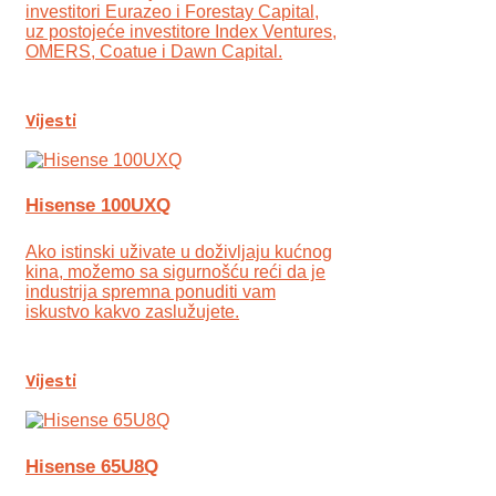
investitori Eurazeo i Forestay Capital,
uz postojeće investitore Index Ventures,
OMERS, Coatue i Dawn Capital.
Vijesti
Hisense 100UXQ
Ako istinski uživate u doživljaju kućnog
kina, možemo sa sigurnošću reći da je
industrija spremna ponuditi vam
iskustvo kakvo zaslužujete.
Vijesti
Hisense 65U8Q