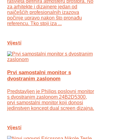
rasvjeta definira atmosferu prostora. No
za arhitekte i dizajnere jedan od
najčešćih profesionalnih izazova
počinje upravo nakon što pronađu
referencu. Tko stoji iza ...
Vijesti
Prvi samostalni monitor s
dvostranim zaslonom
Predstavljen je Philips poslovni monitor
s dvostranim zaslonom 24B2D5300,
prvi samostalni monitor koji donosi
jedinstven koncept dual screen dizajna.
Vijesti