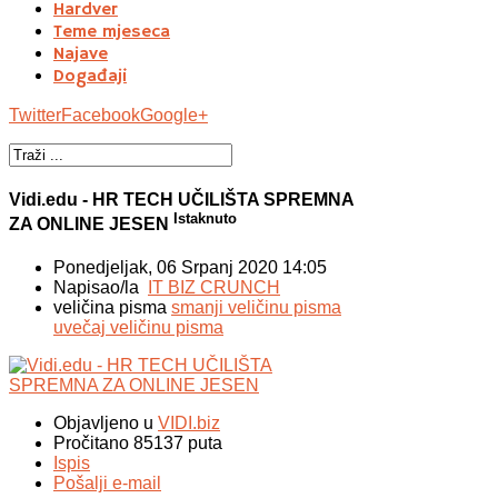
Hardver
Teme mjeseca
Najave
Događaji
Twitter
Facebook
Google+
Vidi.edu - HR TECH UČILIŠTA SPREMNA
Istaknuto
ZA ONLINE JESEN
Ponedjeljak, 06 Srpanj 2020 14:05
Napisao/la
IT BIZ CRUNCH
veličina pisma
smanji veličinu pisma
uvečaj veličinu pisma
Objavljeno u
VIDI.biz
Pročitano 85137 puta
Ispis
Pošalji e-mail