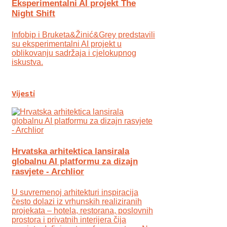
Eksperimentalni AI projekt The
Night Shift
Infobip i Bruketa&Žinić&Grey predstavili
su eksperimentalni AI projekt u
oblikovanju sadržaja i cjelokupnog
iskustva.
Vijesti
Hrvatska arhitektica lansirala
globalnu AI platformu za dizajn
rasvjete - Archlior
U suvremenoj arhitekturi inspiracija
često dolazi iz vrhunskih realiziranih
projekata – hotela, restorana, poslovnih
prostora i privatnih interijera čija