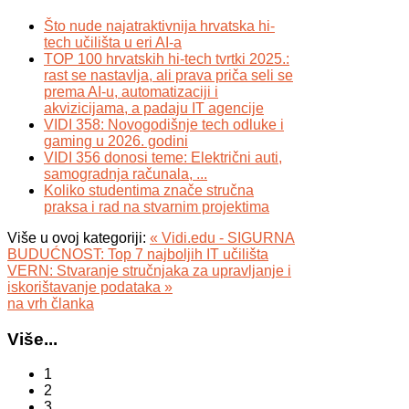
Što nude najatraktivnija hrvatska hi-
tech učilišta u eri AI-a
TOP 100 hrvatskih hi-tech tvrtki 2025.:
rast se nastavlja, ali prava priča seli se
prema AI-u, automatizaciji i
akvizicijama, a padaju IT agencije
VIDI 358: Novogodišnje tech odluke i
gaming u 2026. godini
VIDI 356 donosi teme: Električni auti,
samogradnja računala, ...
Koliko studentima znače stručna
praksa i rad na stvarnim projektima
Više u ovoj kategoriji:
« Vidi.edu - SIGURNA
BUDUĆNOST: Top 7 najboljih IT učilišta
VERN: Stvaranje stručnjaka za upravljanje i
iskorištavanje podataka »
na vrh članka
Više...
1
2
3