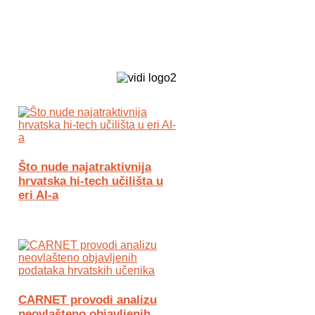
Biz Tech web portal powered by
Što nude najatraktivnija
hrvatska hi-tech učilišta u
eri AI-a
CARNET provodi analizu
neovlašteno objavljenih