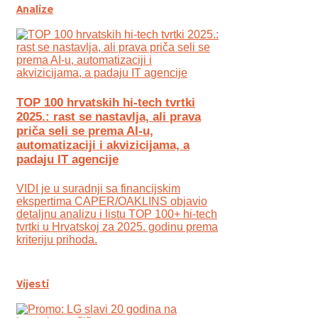
Analize
TOP 100 hrvatskih hi-tech tvrtki
2025.: rast se nastavlja, ali prava
priča seli se prema AI-u,
automatizaciji i akvizicijama, a
padaju IT agencije
VIDI je u suradnji sa financijskim
ekspertima CAPER/OAKLINS objavio
detaljnu analizu i listu TOP 100+ hi-tech
tvrtki u Hrvatskoj za 2025. godinu prema
kriteriju prihoda.
Vijesti