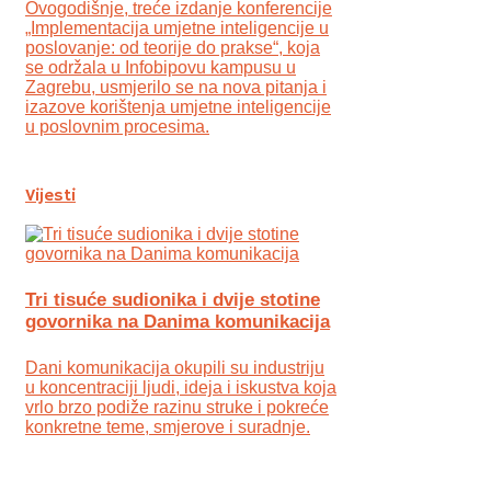
Ovogodišnje, treće izdanje konferencije
„Implementacija umjetne inteligencije u
poslovanje: od teorije do prakse“, koja
se održala u Infobipovu kampusu u
Zagrebu, usmjerilo se na nova pitanja i
izazove korištenja umjetne inteligencije
u poslovnim procesima.
Vijesti
Tri tisuće sudionika i dvije stotine
govornika na Danima komunikacija
Dani komunikacija okupili su industriju
u koncentraciji ljudi, ideja i iskustva koja
vrlo brzo podiže razinu struke i pokreće
konkretne teme, smjerove i suradnje.