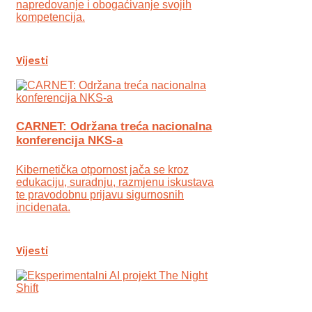
napredovanje i obogaćivanje svojih
kompetencija.
Vijesti
CARNET: Održana treća nacionalna
konferencija NKS-a
Kibernetička otpornost jača se kroz
edukaciju, suradnju, razmjenu iskustava
te pravodobnu prijavu sigurnosnih
incidenata.
Vijesti