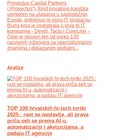
Provectus Capital Partners
(„Provectus“), fond privatnog kapitala
usmjeren na ulaganja u jugoistočnoj
Europi, pokrenuo je novu IT grupaciju
Burra koja je investirala u prve tri IT
kompanije - Devōt, Tactu i CoreLine –
čime je stvoren tim od preko 130
razvojnih inženjera sa specijaliziranim
znanjima i dokazanim globalni...
Analize
TOP 100 hrvatskih hi-tech tvrtki
2025.: rast se nastavlja, ali prava
priča seli se prema AI-u,
automatizaciji i akvizicijama, a
padaju IT agencije