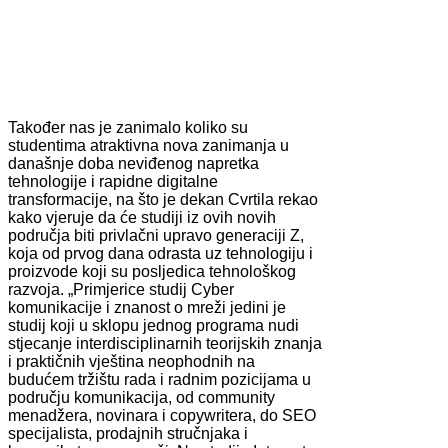
Također nas je zanimalo koliko su
studentima atraktivna nova zanimanja u
današnje doba neviđenog napretka
tehnologije i rapidne digitalne
transformacije, na što je dekan Cvrtila rekao
kako vjeruje da će studiji iz ovih novih
područja biti privlačni upravo generaciji Z,
koja od prvog dana odrasta uz tehnologiju i
proizvode koji su posljedica tehnološkog
razvoja. „Primjerice studij Cyber
komunikacije i znanost o mreži jedini je
studij koji u sklopu jednog programa nudi
stjecanje interdisciplinarnih teorijskih znanja
i praktičnih vještina neophodnih na
budućem tržištu rada i radnim pozicijama u
području komunikacija, od community
menadžera, novinara i copywritera, do SEO
specijalista, prodajnih stručnjaka i