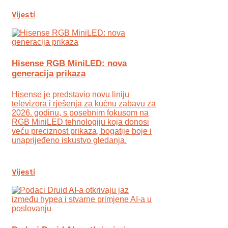
Vijesti
Hisense RGB MiniLED: nova
generacija prikaza
Hisense je predstavio novu liniju
televizora i rješenja za kućnu zabavu za
2026. godinu, s posebnim fokusom na
RGB MiniLED tehnologiju koja donosi
veću preciznost prikaza, bogatije boje i
unaprijeđeno iskustvo gledanja.
Vijesti