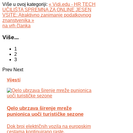
Više u ovoj kategoriji:
« Vidi.edu - HR TECH
UČILIŠTA SPREMNA ZA ONLINE JESEN
VSITE: Atraktivno zanimanje podatkovnog
znanstvenika »
na vrh članka
Više...
1
2
3
Prev
Next
Vijesti
Qelo ubrzava širenje mreže
punionica uoči turističke sezone
Dok broj električnih vozila na europskim
cestama kontinuirano raste,