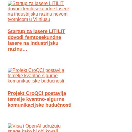
Startup za lasere LITILIT
dovodi femtosekundne
lasere na industrijsku
razinu…
Projekt CroQCI postavlja
temelje kvantno-sigurne
komunikacijske budućnosti