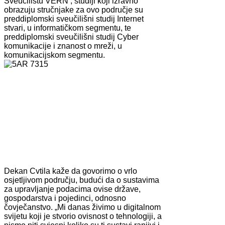
Sveučilištu VERN’, studiji koji izravno
obrazuju stručnjake za ovo područje su
preddiplomski sveučilišni studij Internet
stvari, u informatičkom segmentu, te
preddiplomski sveučilišni studij Cyber
komunikacije i znanost o mreži, u
komunikacijskom segmentu.
Dekan Cvtila kaže da govorimo o vrlo
osjetljivom području, budući da o sustavima
za upravljanje podacima ovise države,
gospodarstva i pojedinci, odnosno
čovječanstvo. „Mi danas živimo u digitalnom
svijetu koji je stvorio ovisnost o tehnologiji, a