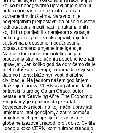
nismo niti svjesni koliko su ti sustavi ranjivi i
koliko bi neodgovorno upravljanje njima ili
nefunkcioniranje prouzročilo trauma u
suvremenim društvima. Naravno, nije
nevjerojatnim pretpostaviti da bi se ti sustavi
jednoga dana mogli naći i u rukama onih
koji bi ih upotrijebili s namjerom stvaranja
neke ugroze, pa čak i ako upravljanje tim
sustavima prepustimo mogućnostima
robota, odnosno umjetne inteligencije.
Naime, i tom umjetnom inteligencijom i
procesima strojnog učenja potrebno je znati
upravljati. Jer, koliko god da odmičemo dalje
u tehnološkom razvoju, moramo biti svjesni
da smo i korak bliže ranjivosti digitalne
civilizacije. Na jednom našem godišnjem
druženju članova VERN’ovog Alumni kluba,
britanski futurolog Calum Chace, autor
bestsellera ‘Surviving AI’ te ‘The Economic
Singularity’ je upozorio da je zadatak
čovječanstva riješiti na koji način upravljati
umjetnom inteligencijom, a zatim pomoću
umjetne inteligencije riješiti sve ostale
globalne izazove“, navodi prof. dr. sc. Cvrtila
i dodaje kako VERN’ kontinuirano surađuje