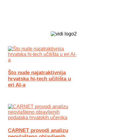
Biz Tech web portal powered by
Što nude najatraktivnija
hrvatska hi-tech učilišta u
eri AI-a
CARNET provodi analizu
neovlašteno objavljenih