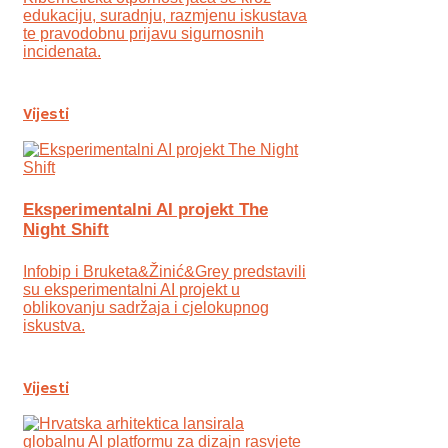
edukaciju, suradnju, razmjenu iskustava
te pravodobnu prijavu sigurnosnih
incidenata.
Vijesti
Eksperimentalni AI projekt The
Night Shift
Infobip i Bruketa&Žinić&Grey predstavili
su eksperimentalni AI projekt u
oblikovanju sadržaja i cjelokupnog
iskustva.
Vijesti