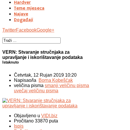
Hardver
Teme mjeseca
Najave
Događaji
Twitter
Facebook
Google+
VERN: Stvaranje stručnjaka za
upravljanje i iskorištavanje podataka
Istaknuto
Četvrtak, 12 Rujan 2019 10:20
Napisao/la
Borna Kobešćak
veličina pisma
smanji veličinu pisma
uvečaj veličinu pisma
Objavljeno u
VIDI.biz
Pročitano 33870 puta
Ispis