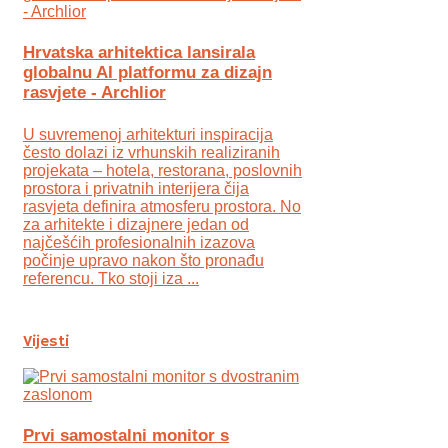
Hrvatska arhitektica lansirala
globalnu AI platformu za dizajn
rasvjete - Archlior
U suvremenoj arhitekturi inspiracija
često dolazi iz vrhunskih realiziranih
projekata – hotela, restorana, poslovnih
prostora i privatnih interijera čija
rasvjeta definira atmosferu prostora. No
za arhitekte i dizajnere jedan od
najčešćih profesionalnih izazova
počinje upravo nakon što pronađu
referencu. Tko stoji iza ...
Vijesti
Prvi samostalni monitor s