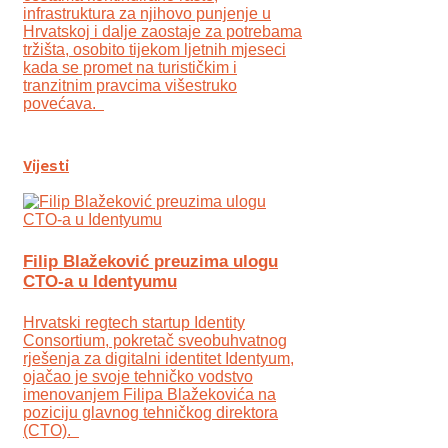
infrastruktura za njihovo punjenje u
Hrvatskoj i dalje zaostaje za potrebama
tržišta, osobito tijekom ljetnih mjeseci
kada se promet na turističkim i
tranzitnim pravcima višestruko
povećava.
Vijesti
Filip Blažeković preuzima ulogu
CTO-a u Identyumu
Hrvatski regtech startup Identity
Consortium, pokretač sveobuhvatnog
rješenja za digitalni identitet Identyum,
ojаčao je svoje tehničko vodstvo
imenovanjem Filipa Blažekovića na
poziciju glavnog tehničkog direktora
(CTO).