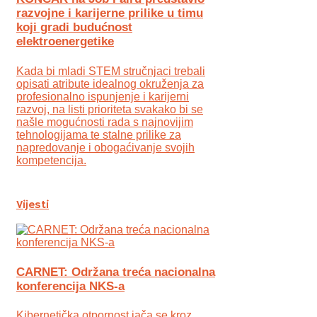
razvojne i karijerne prilike u timu
koji gradi budućnost
elektroenergetike
Kada bi mladi STEM stručnjaci trebali
opisati atribute idealnog okruženja za
profesionalno ispunjenje i karijerni
razvoj, na listi prioriteta svakako bi se
našle mogućnosti rada s najnovijim
tehnologijama te stalne prilike za
napredovanje i obogaćivanje svojih
kompetencija.
Vijesti
CARNET: Održana treća nacionalna
konferencija NKS-a
Kibernetička otpornost jača se kroz