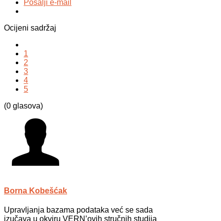
Pošalji e-mail
Ocijeni sadržaj
1
2
3
4
5
(0 glasova)
Borna Kobešćak
Upravljanja bazama podataka već se sada
izučava u okviru VERN’ovih stručnih studija