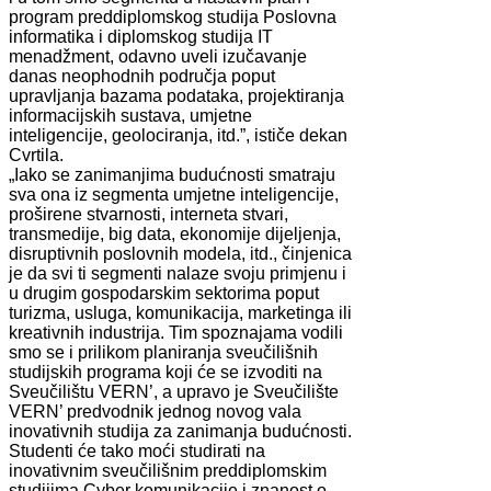
program preddiplomskog studija Poslovna
informatika i diplomskog studija IT
menadžment, odavno uveli izučavanje
danas neophodnih područja poput
upravljanja bazama podataka, projektiranja
informacijskih sustava, umjetne
inteligencije, geolociranja, itd.”, ističe dekan
Cvrtila.
„Iako se zanimanjima budućnosti smatraju
sva ona iz segmenta umjetne inteligencije,
proširene stvarnosti, interneta stvari,
transmedije, big data, ekonomije dijeljenja,
disruptivnih poslovnih modela, itd., činjenica
je da svi ti segmenti nalaze svoju primjenu i
u drugim gospodarskim sektorima poput
turizma, usluga, komunikacija, marketinga ili
kreativnih industrija. Tim spoznajama vodili
smo se i prilikom planiranja sveučilišnih
studijskih programa koji će se izvoditi na
Sveučilištu VERN’, a upravo je Sveučilište
VERN’ predvodnik jednog novog vala
inovativnih studija za zanimanja budućnosti.
Studenti će tako moći studirati na
inovativnim sveučilišnim preddiplomskim
studijima Cyber komunikacije i znanost o