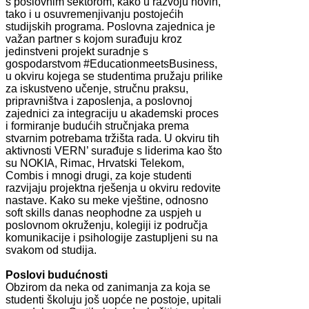
s poslovnim sektorom, kako u razvoju novih,
tako i u osuvremenjivanju postojećih
studijskih programa. Poslovna zajednica je
važan partner s kojom surađuju kroz
jedinstveni projekt suradnje s
gospodarstvom #EducationmeetsBusiness,
u okviru kojega se studentima pružaju prilike
za iskustveno učenje, stručnu praksu,
pripravništva i zaposlenja, a poslovnoj
zajednici za integraciju u akademski proces
i formiranje budućih stručnjaka prema
stvarnim potrebama tržišta rada. U okviru tih
aktivnosti VERN’ surađuje s liderima kao što
su NOKIA, Rimac, Hrvatski Telekom,
Combis i mnogi drugi, za koje studenti
razvijaju projektna rješenja u okviru redovite
nastave. Kako su meke vještine, odnosno
soft skills danas neophodne za uspjeh u
poslovnom okruženju, kolegiji iz područja
komunikacije i psihologije zastupljeni su na
svakom od studija.
Poslovi budućnosti
Obzirom da neka od zanimanja za koja se
studenti školuju još uopće ne postoje, upitali