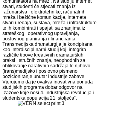
komunikatora na mreži. Na studiju Internet
stvari, studenti će stjecati znanja iz
računarstva i elektrotehnike, računalnih
mreža i bežične komunikacije, interneta
stvari uređaja, sustava, mreža i infrastrukture
te ih kombinirati i spajati sa znanjima iz
strateškog i operativnog upravljanja,
poslovnog planiranja i financiranja.
Transmedijska dramaturgija je koncipirana
kao interdisciplinarni studij koji integrira
različite tipove kreativnih dramaturških
praksi i stručnih znanja, neophodnih za
oblikovanje narativnih sadržaja te njihovo
(trans)medijsko i poslovno pismeno
pozicioniranje unutar industrije zabave.
Vjerujemo da je ovakva inovativna ponuda
studijskih programa dobar odgovor na
izazove koje nosi 4. industrijska revolucija i
studentska populacija 21. stoljeća“.