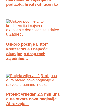
podataka hrvatskih učenika
Uskoro počinje Liftoff
konferencija i najveće
okupljanje deep tech
zajednice…
Projekt vrijedan 2,5 milijuna
eura otvara novo poglavlje
AI razvoja…