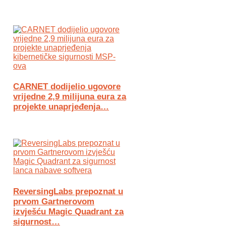
CARNET dodijelio ugovore
vrijedne 2,9 milijuna eura za
projekte unaprjeđenja…
ReversingLabs prepoznat u
prvom Gartnerovom
izvješću Magic Quadrant za
sigurnost…