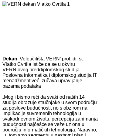
Dekan
: Veleučilišta VERN’ prof. dr. sc
Vlatko Cvrtila ističe da se u okviru
VERN’ovog preddiplomskog studija
Poslovna informatika i diplomskog studija IT
menadžment već izučava upravljanje
bazama podataka
„Mogli bismo reći da svaki od naših 14
studija obrazuje stručnjake u svom području
za poslove budućnosti, no s obzirom na
implikacije suvremenih tehnologija u
svakodnevnom životu, percepcija zanimanja
budućnosti najčešće se veže uz ona u
području informatičkih tehnologija. Naravno,
i u tom smo segmentu u nastavni plan i