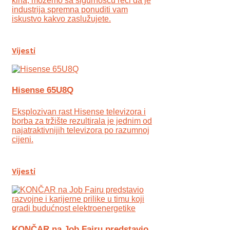
kina, možemo sa sigurnošću reći da je
industrija spremna ponuditi vam
iskustvo kakvo zaslužujete.
Vijesti
Hisense 65U8Q
Eksplozivan rast Hisense televizora i
borba za tržište rezultirala je jednim od
najatraktivnijih televizora po razumnoj
cijeni.
Vijesti
KONČAR na Job Fairu predstavio