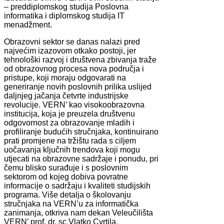
– preddiplomskog studija Poslovna
informatika i diplomskog studija IT
menadžment.
Obrazovni sektor se danas nalazi pred
najvećim izazovom otkako postoji, jer
tehnološki razvoj i društvena zbivanja traže
od obrazovnog procesa nova područja i
pristupe, koji moraju odgovarati na
generiranje novih poslovnih prilika uslijed
daljnjeg jačanja četvrte industrijske
revolucije. VERN’ kao visokoobrazovna
institucija, koja je preuzela društvenu
odgovornost za obrazovanje mladih i
profiliranje budućih stručnjaka, kontinuirano
prati promjene na tržištu rada s ciljem
uočavanja ključnih trendova koji mogu
utjecati na obrazovne sadržaje i ponudu, pri
čemu blisko surađuje i s poslovnim
sektorom od kojeg dobiva povratne
informacije o sadržaju i kvaliteti studijskih
programa. Više detalja o školovanju
stručnjaka na VERN’u za informatička
zanimanja, otkriva nam dekan Veleučilišta
VERN’ prof. dr. sc Vlatko Cvrtila.