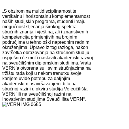
„S obzirom na multidisciplinarnost te
vertikalnu i horizontalnu komplementarnost
naših studijskih programa, studenti imaju
mogućnost stjecanja širokog spektra
stručnih znanja i vještina, ali i znanstvenih
kompetencija primjenjivih na brojnim
područjima u tehnološki naprednim radnim
okruženjima. Upravo iz tog razloga, nakon
završetka obrazovanja na stručnom studiju
uspješno će moći nastaviti akademski razvoj
na sveučilišnim diplomskim studijima. Vrata
VERN’a otvorena su i svim stručnjacima na
tržištu rada koji u nekom trenutku svoje
karijere uvide potrebu za daljnjim
akademskim usavršavanjem, bilo na
stručnoj razini u okviru studija Veleučilišta
VERN’ ili na sveučilišnoj razini na
inovativnim studijima Sveučilišta VERN“.