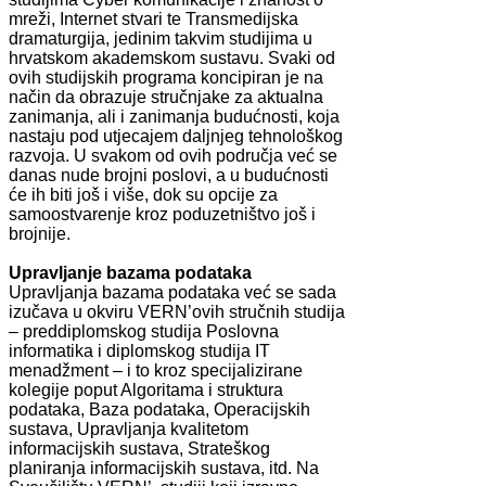
mreži, Internet stvari te Transmedijska
dramaturgija, jedinim takvim studijima u
hrvatskom akademskom sustavu. Svaki od
ovih studijskih programa koncipiran je na
način da obrazuje stručnjake za aktualna
zanimanja, ali i zanimanja budućnosti, koja
nastaju pod utjecajem daljnjeg tehnološkog
razvoja. U svakom od ovih područja već se
danas nude brojni poslovi, a u budućnosti
će ih biti još i više, dok su opcije za
samoostvarenje kroz poduzetništvo još i
brojnije.
Upravljanje bazama podataka
Upravljanja bazama podataka već se sada
izučava u okviru VERN’ovih stručnih studija
– preddiplomskog studija Poslovna
informatika i diplomskog studija IT
menadžment – i to kroz specijalizirane
kolegije poput Algoritama i struktura
podataka, Baza podataka, Operacijskih
sustava, Upravljanja kvalitetom
informacijskih sustava, Strateškog
planiranja informacijskih sustava, itd. Na