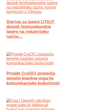
Startup za lasere LITILIT
dovodi femtosekundne
lasere na industrijsku
razinu…
Projekt CroQCI postavlja
temelje kvantno-sigurne
komunikacijske budućnosti