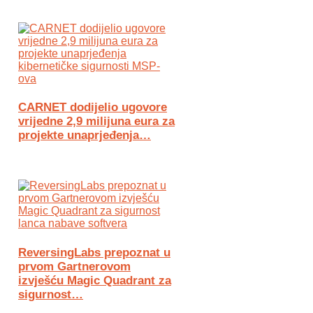
CARNET dodijelio ugovore
vrijedne 2,9 milijuna eura za
projekte unaprjeđenja…
ReversingLabs prepoznat u
prvom Gartnerovom
izvješću Magic Quadrant za
sigurnost…