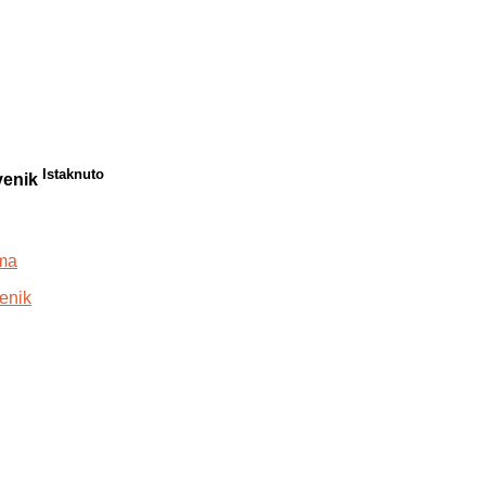
Istaknuto
venik
sma