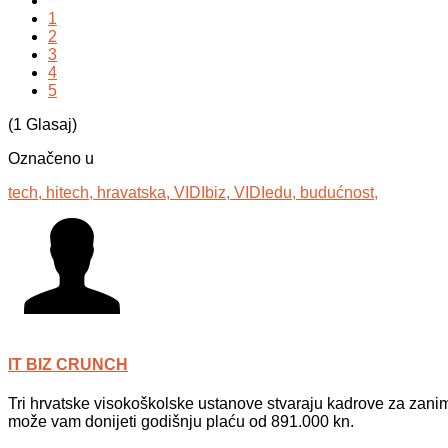
1
2
3
4
5
(1 Glasaj)
Označeno u
tech,
hitech,
hravatska,
VIDIbiz,
VIDIedu,
budućnost,
IT BIZ CRUNCH
Tri hrvatske visokoškolske ustanove stvaraju kadrove za zan
može vam donijeti godišnju plaću od 891.000 kn.