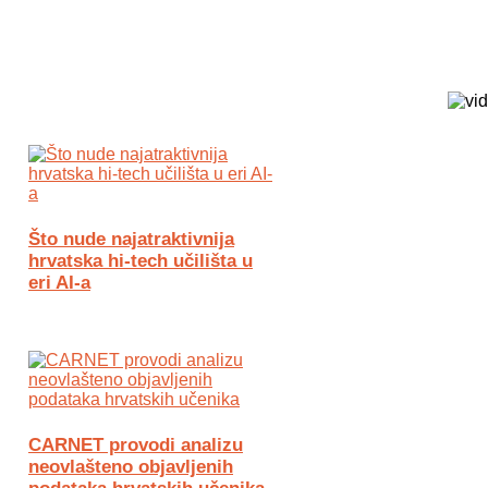
Biz Tech web portal powered by
Što nude najatraktivnija
hrvatska hi-tech učilišta u
eri AI-a
CARNET provodi analizu
neovlašteno objavljenih