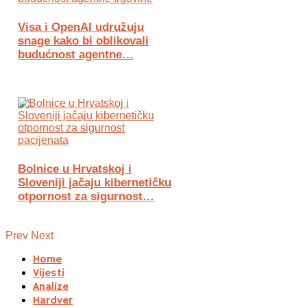
Visa i OpenAI udružuju
snage kako bi oblikovali
budućnost agentne…
Bolnice u Hrvatskoj i
Sloveniji jačaju kibernetičku
otpornost za sigurnost…
Prev
Next
Home
Vijesti
Analize
Hardver