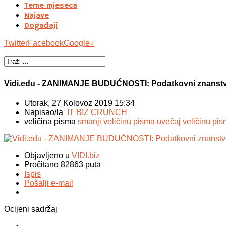
Teme mjeseca
Najave
Događaji
Twitter
Facebook
Google+
Vidi.edu - ZANIMANJE BUDUĆNOSTI: Podatkovni znanst
Utorak, 27 Kolovoz 2019 15:34
Napisao/la
IT BIZ CRUNCH
veličina pisma
smanji veličinu pisma
uvečaj veličinu pi
Objavljeno u
VIDI.biz
Pročitano 82863 puta
Ispis
Pošalji e-mail
Ocijeni sadržaj