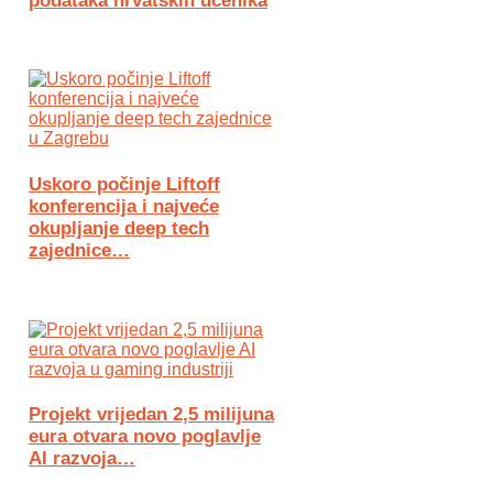
podataka hrvatskih učenika
Uskoro počinje Liftoff
konferencija i najveće
okupljanje deep tech
zajednice…
Projekt vrijedan 2,5 milijuna
eura otvara novo poglavlje
AI razvoja…