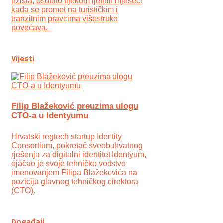
tržišta, osobito tijekom ljetnih mjeseci
kada se promet na turističkim i
tranzitnim pravcima višestruko
povećava.
Vijesti
Filip Blažeković preuzima ulogu
CTO-a u Identyumu
Hrvatski regtech startup Identity
Consortium, pokretač sveobuhvatnog
rješenja za digitalni identitet Identyum,
ojаčao je svoje tehničko vodstvo
imenovanjem Filipa Blažekovića na
poziciju glavnog tehničkog direktora
(CTO).
Događaji