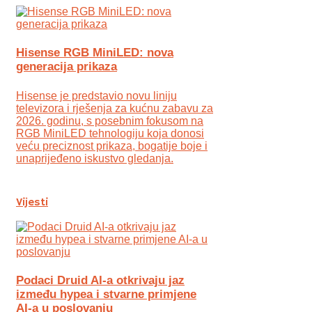
Hisense RGB MiniLED: nova
generacija prikaza
Hisense je predstavio novu liniju
televizora i rješenja za kućnu zabavu za
2026. godinu, s posebnim fokusom na
RGB MiniLED tehnologiju koja donosi
veću preciznost prikaza, bogatije boje i
unaprijeđeno iskustvo gledanja.
Vijesti
Podaci Druid AI-a otkrivaju jaz
između hypea i stvarne primjene
AI-a u poslovanju