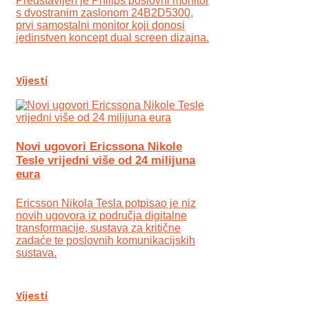
Predstavljen je Philips poslovni monitor
s dvostranim zaslonom 24B2D5300,
prvi samostalni monitor koji donosi
jedinstven koncept dual screen dizajna.
Vijesti
Novi ugovori Ericssona Nikole
Tesle vrijedni više od 24 milijuna
eura
Ericsson Nikola Tesla potpisao je niz
novih ugovora iz područja digitalne
transformacije, sustava za kritične
zadaće te poslovnih komunikacijskih
sustava.
Vijesti