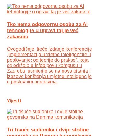
Tko nema odgovornu osobu za AI
tehnologije u upravi taj je već
zakasnio
Ovogodišnje, treće izdanje konferencije
„Implementacija umjetne inteligencije u
poslovanje: od teorije do prakse“, koja
se održala u Infobipovu kampusu u
Zagrebu, usmjerilo se na nova pitanja i
izazove korištenja umjetne inteligencije
u poslovnim procesima.
Vijesti
Tri tisuće sudionika i dvije stotine
govornika na Danima komunikacija