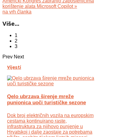
Američki Kongres zabranio zaposlenicima
korištenje alata Microsoft Copilot »
na vrh članka
Više...
1
2
3
Prev
Next
Vijesti
Qelo ubrzava širenje mreže
punionica uoči turističke sezone
Dok broj električnih vozila na europskim
cestama kontinuirano raste,
infrastruktura za njihovo punjenje u
Hrvatskoj i dalje zaostaje za potrebama