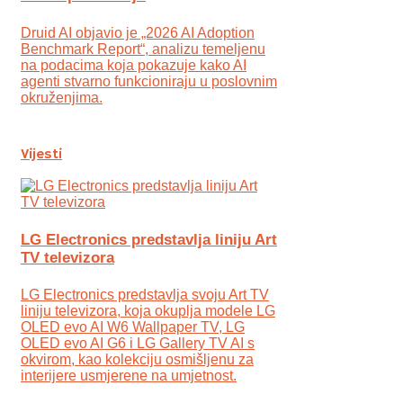
Druid AI objavio je „2026 AI Adoption
Benchmark Report“, analizu temeljenu
na podacima koja pokazuje kako AI
agenti stvarno funkcioniraju u poslovnim
okruženjima.
Vijesti
LG Electronics predstavlja liniju Art
TV televizora
LG Electronics predstavlja svoju Art TV
liniju televizora, koja okuplja modele LG
OLED evo AI W6 Wallpaper TV, LG
OLED evo AI G6 i LG Gallery TV AI s
okvirom, kao kolekciju osmišljenu za
interijere usmjerene na umjetnost.