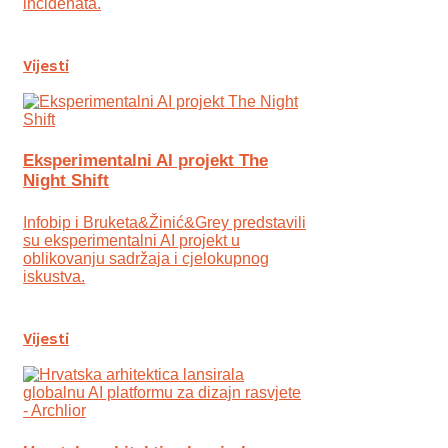
incidenata.
Vijesti
Eksperimentalni AI projekt The
Night Shift
Infobip i Bruketa&Žinić&Grey predstavili
su eksperimentalni AI projekt u
oblikovanju sadržaja i cjelokupnog
iskustva.
Vijesti