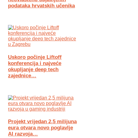
podataka hrvatskih učenika
Uskoro počinje Liftoff
konferencija i najveće
okupljanje deep tech
zajednice…
Projekt vrijedan 2,5 milijuna
eura otvara novo poglavlje
AI razvoja…