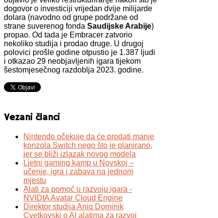
dogovor o investiciji vrijedan dvije milijarde
dolara (navodno od grupe podržane od
strane suverenog fonda
Saudijske Arabije
)
propao. Od tada je Embracer zatvorio
nekoliko studija i prodao druge. U drugoj
polovici prošle godine otpustio je 1.387 ljudi
i otkazao 29 neobjavljenih igara tijekom
šestomjesečnog razdoblja 2023. godine.
Vezani članci
Nintendo očekuje da će prodati manje
konzola Switch nego što je planirano,
jer se bliži izlazak novog modela
Ljetni gaming kamp u Novskoj –
učenje, igra i zabava na jednom
mjestu
Alati za pomoć u razvoju igara -
NVIDIA Avatar Cloud Engine
Direktor studija Aniq Dominik
Cvetkovski o AI alatima za razvoj