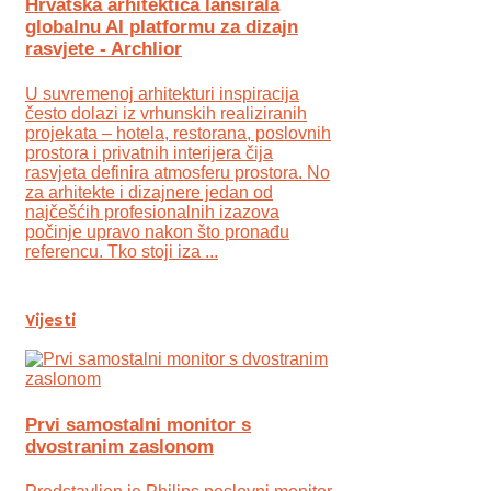
Hrvatska arhitektica lansirala
globalnu AI platformu za dizajn
rasvjete - Archlior
U suvremenoj arhitekturi inspiracija
često dolazi iz vrhunskih realiziranih
projekata – hotela, restorana, poslovnih
prostora i privatnih interijera čija
rasvjeta definira atmosferu prostora. No
za arhitekte i dizajnere jedan od
najčešćih profesionalnih izazova
počinje upravo nakon što pronađu
referencu. Tko stoji iza ...
Vijesti
Prvi samostalni monitor s
dvostranim zaslonom