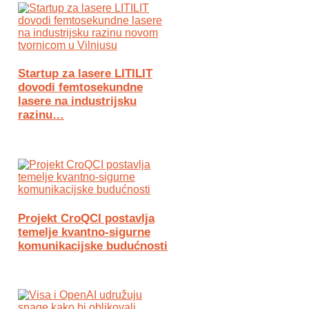
Startup za lasere LITILIT
dovodi femtosekundne
lasere na industrijsku
razinu…
Projekt CroQCI postavlja
temelje kvantno-sigurne
komunikacijske budućnosti