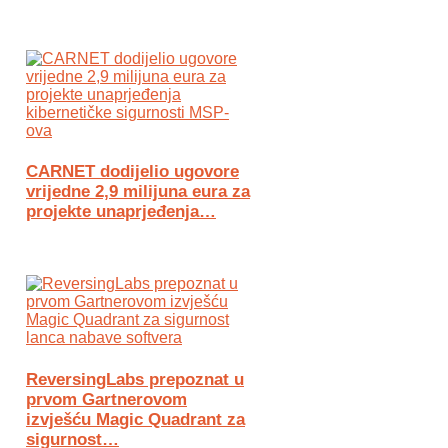
CARNET dodijelio ugovore
vrijedne 2,9 milijuna eura za
projekte unaprjeđenja…
ReversingLabs prepoznat u
prvom Gartnerovom
izvješću Magic Quadrant za
sigurnost…