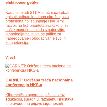
elektroenergetike
Kada bi mladi STEM stručnjaci trebali
opisati atribute idealnog okruženja za
profesionalno ispunjenje i karijerni
razvoj, na listi prioriteta svakako bi se
našle mogućnosti rada s najnovijim
tehnologijama te stalne prilike za
napredovanje i obogaćivanje svojih
kompetencija.
Vijesti
CARNET: Održana treća nacionalna
konferencija NKS-a
Kibernetička otpornost jača se kroz
edukaciju, suradnju, razmjenu iskustava
te pravodobnu prijavu sigurnosnih