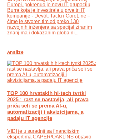
Europi, pokrenuo je novu IT grupaciju
Burra koja je investirala u prve tri IT
kompanije - Devōt, Tactu i CoreLine –
čime je stvoren tim od preko 130
razvojnih inženjera sa specijaliziranim
znanjima i dokazanim globalni...
Analize
TOP 100 hrvatskih hi-tech tvrtki
2025.: rast se nastavlja, ali prava
priča seli se prema AI-u,
automatizaciji i akvizicijama, a
padaju IT agencije
VIDI je u suradnji sa financijskim
ekspertima CAPER/OAKLINS objavio