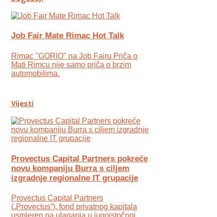
Job Fair Mate Rimac Hot Talk
Rimac "GORIO" na Job Fairu Priča o
Mati Rimcu nije samo priča o brzim
automobilima.
Vijesti
Provectus Capital Partners pokreće
novu kompaniju Burra s ciljem
izgradnje regionalne IT grupacije
Provectus Capital Partners
(„Provectus“), fond privatnog kapitala
usmjeren na ulaganja u jugoistočnoj