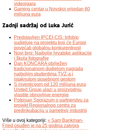
videoigara
Gaming centar u Novskoj vrijedan 60
milijuna eura
Zadnji sadržaj od Luka Jurić
Predstavljen IPCEI-CIS: Infobip
sudjeluje na projektu koji će Europi
povećati globalnu konkurentnost
Novi broj: Najbolje hrvatske aplikacije
i škola fotografije
Dan KONČARA obilježen
tradicionalnom dodjelom nagrada
najboljim studentima TVZ-a i
istaknutom posebnom gestom
S investicijom od 120 milijuna eura
United Group ulazi u proizvodnju
vlastite obnovljive energije
Potpisan Sporazum o partnerstvu za
projekt Regionalnog centra za
predinkubaciju u pametnoj industriji
Više u ovoj kategoriji:
« Sam Bankman-
Fried osuđen je na 25 godina zatvora