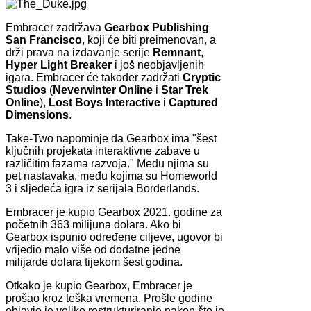
Embracer zadržava
Gearbox Publishing
San Francisco
, koji će biti preimenovan, a
drži prava na izdavanje serije
Remnant
,
Hyper Light Breaker
i još neobjavljenih
igara. Embracer će također zadržati
Cryptic
Studios
(
Neverwinter Online
i
Star Trek
Online
),
Lost Boys Interactive
i
Captured
Dimensions
.
Take-Two napominje da Gearbox ima "šest
ključnih projekata interaktivne zabave u
različitim fazama razvoja." Među njima su
pet nastavaka, među kojima su Homeworld
3 i sljedeća igra iz serijala Borderlands.
Embracer je kupio Gearbox 2021. godine za
početnih 363 milijuna dolara. Ako bi
Gearbox ispunio određene ciljeve, ugovor bi
vrijedio malo više od dodatne jedne
milijarde dolara tijekom šest godina.
Otkako je kupio Gearbox, Embracer je
prošao kroz teška vremena. Prošle godine
objavio je veliko restrukturiranje nakon što je