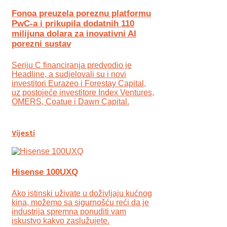
Fonoa preuzela poreznu platformu
PwC-a i prikupila dodatnih 110
milijuna dolara za inovativni AI
porezni sustav
Seriju C financiranja predvodio je
Headline, a sudjelovali su i novi
investitori Eurazeo i Forestay Capital,
uz postojeće investitore Index Ventures,
OMERS, Coatue i Dawn Capital.
Vijesti
Hisense 100UXQ
Ako istinski uživate u doživljaju kućnog
kina, možemo sa sigurnošću reći da je
industrija spremna ponuditi vam
iskustvo kakvo zaslužujete.