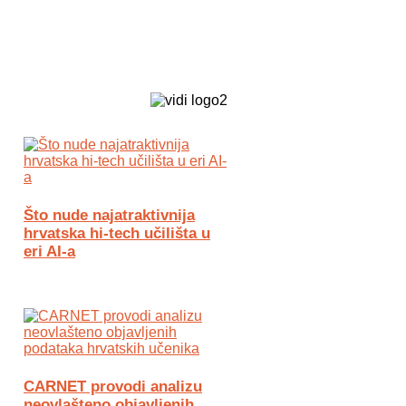
Biz Tech web portal powered by
Što nude najatraktivnija
hrvatska hi-tech učilišta u
eri AI-a
CARNET provodi analizu
neovlašteno objavljenih