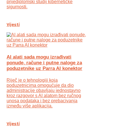
prijediplomski studij kibernetičke
sigurnosti.
Vijesti
AI alati sada mogu izrađivati
ponude, račune i putne naloge za
poduzetnike uz Parra AI konektor
Riječ je o tehnologiji koja
poduzetnicima omogućuje da dio
administracije obavljaju jednostavno
kroz razgovor s AI alatom bez ručnog
unosa podataka i bez prebacivanja
između više aplikacija.
Vijesti