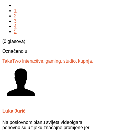
1
2
3
4
5
(0 glasova)
Označeno u
TakeTwo Interactive,
gaming,
studio,
kupnja,
Luka Jurić
Na poslovnom planu svijeta videoigara
ponovno su u tijeku značajne promjene jer