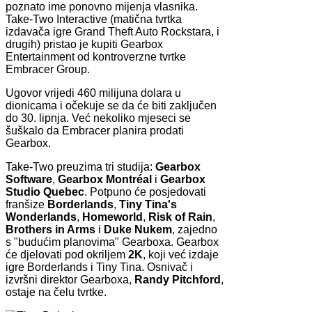
poznato ime ponovno mijenja vlasnika.
Take-Two Interactive (matična tvrtka
izdavača igre Grand Theft Auto Rockstara, i
drugih) pristao je kupiti Gearbox
Entertainment od kontroverzne tvrtke
Embracer Group.
Ugovor vrijedi 460 milijuna dolara u
dionicama i očekuje se da će biti zaključen
do 30. lipnja. Već nekoliko mjeseci se
šuškalo da Embracer planira prodati
Gearbox.
Take-Two preuzima tri studija:
Gearbox
Software
,
Gearbox Montréal
i
Gearbox
Studio Quebec
. Potpuno će posjedovati
franšize
Borderlands
,
Tiny Tina's
Wonderlands
,
Homeworld
,
Risk of Rain
,
Brothers in Arms
i
Duke Nukem
, zajedno
s "budućim planovima" Gearboxa. Gearbox
će djelovati pod okriljem
2K
, koji već izdaje
igre Borderlands i Tiny Tina. Osnivač i
izvršni direktor Gearboxa,
Randy Pitchford
,
ostaje na čelu tvrtke.