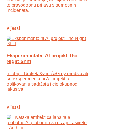
te pravodobnu prijavu sigurnosnih
incidenata.
Vijesti
Eksperimentalni AI projekt The
Night Shift
Infobip i Bruketa&Žinić&Grey predstavili
su eksperimentalni AI projekt u
oblikovanju sadržaja i cjelokupnog
iskustva.
Vijesti