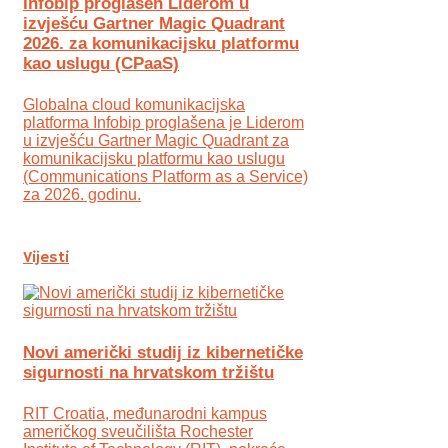
Infobip proglašen Liderom u
izvješću Gartner Magic Quadrant
2026. za komunikacijsku platformu
kao uslugu (CPaaS)
Globalna cloud komunikacijska
platforma Infobip proglašena je Liderom
u izvješću Gartner Magic Quadrant za
komunikacijsku platformu kao uslugu
(Communications Platform as a Service)
za 2026. godinu.
Vijesti
Novi američki studij iz kibernetičke
sigurnosti na hrvatskom tržištu
RIT Croatia, međunarodni kampus
američkog sveučilišta Rochester