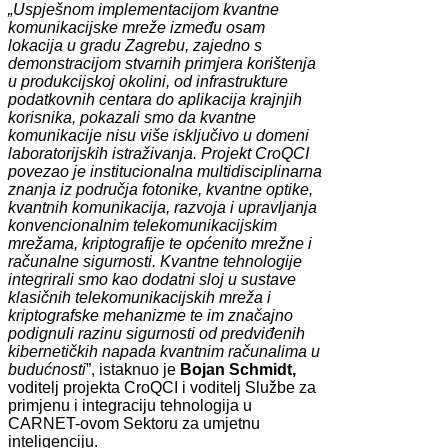
„Uspješnom implementacijom kvantne
komunikacijske mreže između osam
lokacija u gradu Zagrebu, zajedno s
demonstracijom stvarnih primjera korištenja
u produkcijskoj okolini, od infrastrukture
podatkovnih centara do aplikacija krajnjih
korisnika, pokazali smo da kvantne
komunikacije nisu više isključivo u domeni
laboratorijskih istraživanja. Projekt CroQCI
povezao je institucionalna multidisciplinarna
znanja iz područja fotonike, kvantne optike,
kvantnih komunikacija, razvoja i upravljanja
konvencionalnim telekomunikacijskim
mrežama, kriptografije te općenito mrežne i
računalne sigurnosti. Kvantne tehnologije
integrirali smo kao dodatni sloj u sustave
klasičnih telekomunikacijskih mreža i
kriptografske mehanizme te im značajno
podignuli razinu sigurnosti od predviđenih
kibernetičkih napada kvantnim računalima u
budućnosti
”, istaknuo je
Bojan Schmidt,
voditelj projekta CroQCI i voditelj Službe za
primjenu i integraciju tehnologija u
CARNET-ovom Sektoru za umjetnu
inteligenciju.