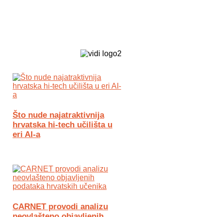
Biz Tech web portal powered by
Što nude najatraktivnija
hrvatska hi-tech učilišta u
eri AI-a
CARNET provodi analizu
neovlašteno objavljenih