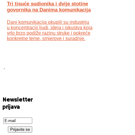
Tri tisuće sudionika i dvije stotine
govornika na Danima komunikacija
Dani komunikacija okupili su industriju
u koncentraciji ljudi, ideja i iskustva koja
vrlo brzo podiže razinu struke i pokreće
konkretne teme, smjerove i suradnje.
.
Newsletter
prijava