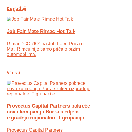
Događaji
Job Fair Mate Rimac Hot Talk
Rimac "GORIO" na Job Fairu Priča o
Mati Rimcu nije samo priča o brzim
automobilima.
Vijesti
Provectus Capital Partners pokreće
novu kompaniju Burra s ciljem
izgradnje regionalne IT grupacije
Provectus Capital Partners