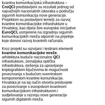
kvantna komunikacijska infrastruktura –
CroQCI
predstavljeni su rezultati jednog od
najvažnijih nacionalnih iskoraka u području
sigurnih komunikacija nove generacije.
Projektom su postavljeni temelji za razvoj
kvantne komunikacijske infrastrukture u
Hrvatskoj, kao dijela šire europske inicijative
EuroQCI,
usmjerene na izgradnju sigurnih
komunikacijskih mreža otpornih na prijetnje
koje donosi razvoj kvantnih računala.
Kroz projekt su razvijani i testirani elementi
kvantne komunikacijske mreže
,
arhitektura buduće nacionalne
QCI
infrastrukture, zemaljska optička
infrastruktura, rješenja za upravljanje
kriptografskim ključevima te mogućnosti
povezivanja s budućom svemirskom
komponentom kvantne komunikacije.
Hrvatska je na taj način stvorila preduvjete
za povezivanje s europskom kvantnom
komunikacijskom infrastrukturom i
sudjelovanje u razvoju nove generacije
sigurnih digitalnih mreža.