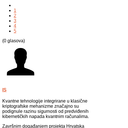
1
2
3
4
5
(0 glasova)
IS
Kvantne tehnologije integrirane u klasične
kriptografske mehanizme značajno su
podignule razinu sigurnosti od predviđenih
kibernetičkih napada kvantnim računalima.
Završnim događanjem projekta Hrvatska