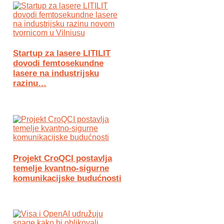
Startup za lasere LITILIT
dovodi femtosekundne
lasere na industrijsku
razinu…
Projekt CroQCI postavlja
temelje kvantno-sigurne
komunikacijske budućnosti