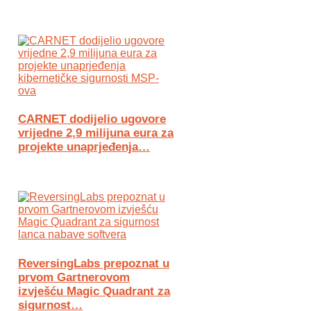
CARNET dodijelio ugovore
vrijedne 2,9 milijuna eura za
projekte unaprjeđenja…
ReversingLabs prepoznat u
prvom Gartnerovom
izvješću Magic Quadrant za
sigurnost…