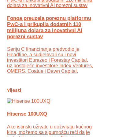
Fonoa preuzela poreznu platformu
PwC-a i prikupila dodatnih 110
milijuna dolara za inovativni AI
porezni sustav
Seriju C financiranja predvodio je
Headline, a sudjelovali su i novi
investitori Eurazeo i Forestay Capital,
uz postojeće investitore Index Ventures,
OMERS, Coatue i Dawn Capital.
Vijesti
Hisense 100UXQ
Ako istinski uživate u doživljaju kućnog
kina, možemo sa sigurnošću reći da je