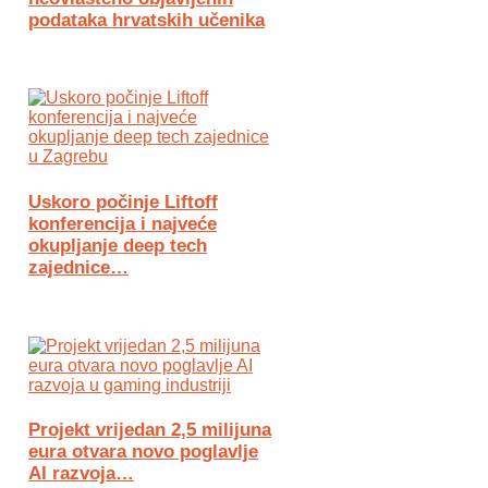
podataka hrvatskih učenika
Uskoro počinje Liftoff
konferencija i najveće
okupljanje deep tech
zajednice…
Projekt vrijedan 2,5 milijuna
eura otvara novo poglavlje
AI razvoja…