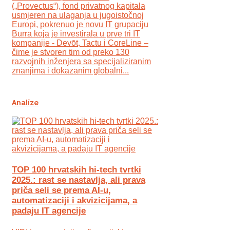
(„Provectus“), fond privatnog kapitala
usmjeren na ulaganja u jugoistočnoj
Europi, pokrenuo je novu IT grupaciju
Burra koja je investirala u prve tri IT
kompanije - Devōt, Tactu i CoreLine –
čime je stvoren tim od preko 130
razvojnih inženjera sa specijaliziranim
znanjima i dokazanim globalni...
Analize
TOP 100 hrvatskih hi-tech tvrtki
2025.: rast se nastavlja, ali prava
priča seli se prema AI-u,
automatizaciji i akvizicijama, a
padaju IT agencije