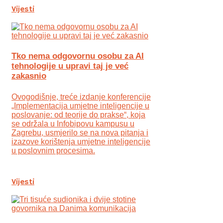
Vijesti
Tko nema odgovornu osobu za AI
tehnologije u upravi taj je već
zakasnio
Ovogodišnje, treće izdanje konferencije
„Implementacija umjetne inteligencije u
poslovanje: od teorije do prakse“, koja
se održala u Infobipovu kampusu u
Zagrebu, usmjerilo se na nova pitanja i
izazove korištenja umjetne inteligencije
u poslovnim procesima.
Vijesti