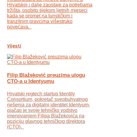
Hrvatskoj i dalje zaostaje za potrebama
tržišta, osobito tijekom ljetnih mjeseci
kada se promet na turističkim i
tranzitnim pravcima višestruko
povećava.
Vijesti
Filip Blažeković preuzima ulogu
CTO-a u Identyumu
Hrvatski regtech startup Identity
Consortium, pokretač sveobuhvatnog
rješenja za digitalni identitet Identyum,
ojаčao je svoje tehničko vodstvo
imenovanjem Filipa Blažekovića na
poziciju glavnog tehničkog direktora
(CTO).