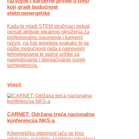
razvojne i karijerne prilike u timu
koji gradi budućnost
elektroenergetike
Kada bi mladi STEM stručnjaci trebali
opisati atribute idealnog okruženja za
profesionalno ispunjenje i karijerni
razvoj, na listi prioriteta svakako bi se
našle mogućnosti rada s najnovijim
tehnologijama te stalne prilike za
napredovanje i obogaćivanje svojih
kompetencija.
Vijesti
CARNET: Održana treća nacionalna
konferencija NKS-a
Kibernetička otpornost jača se kroz
edukaciju, suradnju, razmjenu iskustava