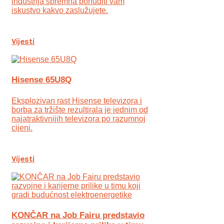
industrija spremna ponuditi vam
iskustvo kakvo zaslužujete.
Vijesti
Hisense 65U8Q
Eksplozivan rast Hisense televizora i
borba za tržište rezultirala je jednim od
najatraktivnijih televizora po razumnoj
cijeni.
Vijesti
KONČAR na Job Fairu predstavio