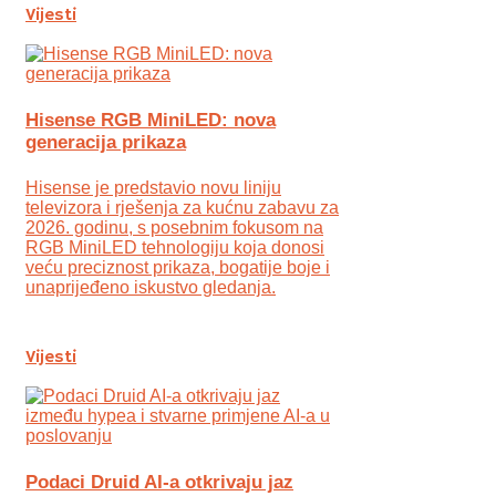
Vijesti
Hisense RGB MiniLED: nova
generacija prikaza
Hisense je predstavio novu liniju
televizora i rješenja za kućnu zabavu za
2026. godinu, s posebnim fokusom na
RGB MiniLED tehnologiju koja donosi
veću preciznost prikaza, bogatije boje i
unaprijeđeno iskustvo gledanja.
Vijesti
Podaci Druid AI-a otkrivaju jaz