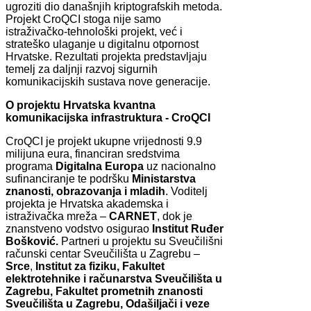
ugroziti dio današnjih kriptografskih metoda.
Projekt CroQCI stoga nije samo
istraživačko-tehnološki projekt, već i
strateško ulaganje u digitalnu otpornost
Hrvatske. Rezultati projekta predstavljaju
temelj za daljnji razvoj sigurnih
komunikacijskih sustava nove generacije.
O projektu Hrvatska kvantna
komunikacijska infrastruktura - CroQCI
CroQCI je projekt ukupne vrijednosti 9.9
milijuna eura, financiran sredstvima
programa
Digitalna Europa
uz nacionalno
sufinanciranje te podršku
Ministarstva
znanosti,
obrazovanja i mladih
. Voditelj
projekta je Hrvatska akademska i
istraživačka mreža –
CARNET
, dok je
znanstveno vodstvo osigurao
Institut Ruđer
Bošković.
Partneri u projektu su Sveučilišni
računski centar Sveučilišta u Zagrebu –
Srce
,
Institut za fiziku, Fakultet
elektrotehnike i računarstva Sveučilišta u
Zagrebu, Fakultet prometnih znanosti
Sveučilišta u Zagrebu, Odašiljači i veze