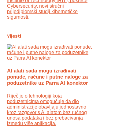
Institute of Technology (RIT), pokreće
Cybersecurity, novi stručni
prijediplomski studij kibernetičke
sigurnosti.
Vijesti
AI alati sada mogu izrađivati
ponude, račune i putne naloge za
poduzetnike uz Parra AI konektor
Riječ je o tehnologiji koja
poduzetnicima omogućuje da dio
administracije obavljaju jednostavno
kroz razgovor s AI alatom bez ručnog
unosa podataka i bez prebacivanja
između više aplikacija.