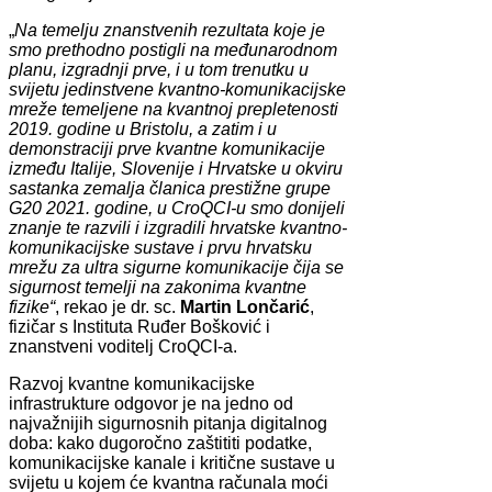
„
Na temelju znanstvenih rezultata koje je
smo prethodno postigli na međunarodnom
planu, izgradnji prve, i u tom trenutku u
svijetu jedinstvene kvantno-komunikacijske
mreže temeljene na kvantnoj prepletenosti
2019. godine u Bristolu, a zatim i u
demonstraciji prve kvantne komunikacije
između Italije, Slovenije i Hrvatske u okviru
sastanka zemalja članica prestižne grupe
G20 2021. godine, u CroQCI-u smo donijeli
znanje te razvili i izgradili hrvatske kvantno-
komunikacijske sustave i prvu hrvatsku
mrežu za ultra sigurne komunikacije čija se
sigurnost temelji na zakonima kvantne
fizike“
, rekao je dr. sc.
Martin Lončarić
,
fizičar s Instituta Ruđer Bošković i
znanstveni voditelj CroQCI-a.
Razvoj kvantne komunikacijske
infrastrukture odgovor je na jedno od
najvažnijih sigurnosnih pitanja digitalnog
doba: kako dugoročno zaštititi podatke,
komunikacijske kanale i kritične sustave u
svijetu u kojem će kvantna računala moći