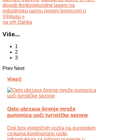
dovodi femtosekundne lasere na
industrijsku razinu novom tvornicom u
Vilniusu »
na vrh članka
Više...
1
2
3
Prev
Next
Vijesti
Qelo ubrzava širenje mreže
punionica uoči turističke sezone
Dok broj električnih vozila na europskim
cestama kontinuirano raste,
infrastruktura za njihovo punjenje u