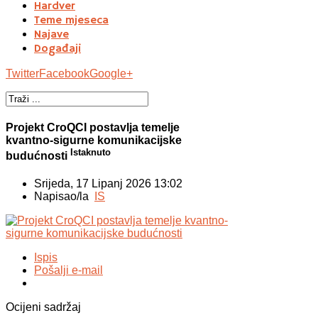
Hardver
Teme mjeseca
Najave
Događaji
Twitter
Facebook
Google+
Projekt CroQCI postavlja temelje
kvantno-sigurne komunikacijske
Istaknuto
budućnosti
Srijeda, 17 Lipanj 2026 13:02
Napisao/la
IS
Ispis
Pošalji e-mail
Ocijeni sadržaj