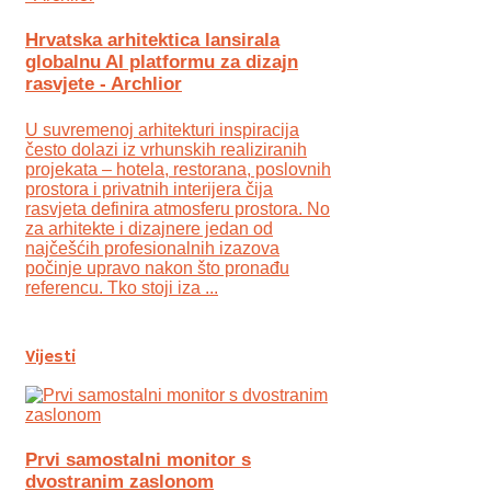
Hrvatska arhitektica lansirala
globalnu AI platformu za dizajn
rasvjete - Archlior
U suvremenoj arhitekturi inspiracija
često dolazi iz vrhunskih realiziranih
projekata – hotela, restorana, poslovnih
prostora i privatnih interijera čija
rasvjeta definira atmosferu prostora. No
za arhitekte i dizajnere jedan od
najčešćih profesionalnih izazova
počinje upravo nakon što pronađu
referencu. Tko stoji iza ...
Vijesti
Prvi samostalni monitor s
dvostranim zaslonom