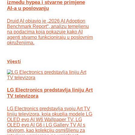
između hypea i stvarne primjene
AI-a u poslovanju
Druid AI objavio je „2026 AI Adoption
Benchmark Report“, analizu temeljenu
na podacima koja pokazuje kako AI
agenti stvarno funkcioniraju u poslovnim
okruženjima.
Vijesti
LG Electronics predstavlja liniju Art
TV televizora
LG Electronics predstavlja svoju Art TV
liniju televizora, koja okuplja modele LG
OLED evo AI W6 Wallpaper TV, LG
OLED evo AI G6 i LG Gallery TV AI s
okvirom, kao kolekciju osmišljenu za