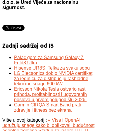
d.o.o.
te
Ured Vijeća za nacionalnu
sigurnost.
Zadnji sadržaj od IS
Palac gore za Samsung Galaxy Z
Fold8 Ultra
Hisense UR8S: Telka za svaku sobu
LG Electronics dobio NVIDIA certifikat
za jedinicu za distribuciju rashladne
tekućine snage 600 kW
Ericsson Nikola Tesla ostvario rast
prihoda, profitabilnosti i ugovorenih
poslova u prvom polugodištu 2026.
Garmin CIRQA Smart Band prati
zdravlje i fitness bez ekrana
Više u ovoj kategoriji:
« Visa i OpenAI
udružuju snage kako bi oblikovali budućnost
agentne trgovine
Startup za lasere LITILIT