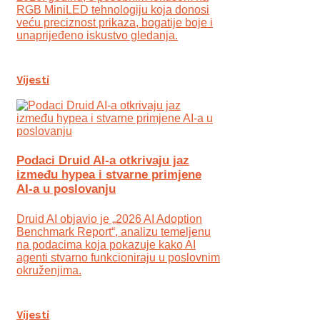
RGB MiniLED tehnologiju koja donosi
veću preciznost prikaza, bogatije boje i
unaprijeđeno iskustvo gledanja.
Vijesti
Podaci Druid AI-a otkrivaju jaz
između hypea i stvarne primjene
AI-a u poslovanju
Druid AI objavio je „2026 AI Adoption
Benchmark Report“, analizu temeljenu
na podacima koja pokazuje kako AI
agenti stvarno funkcioniraju u poslovnim
okruženjima.
Vijesti