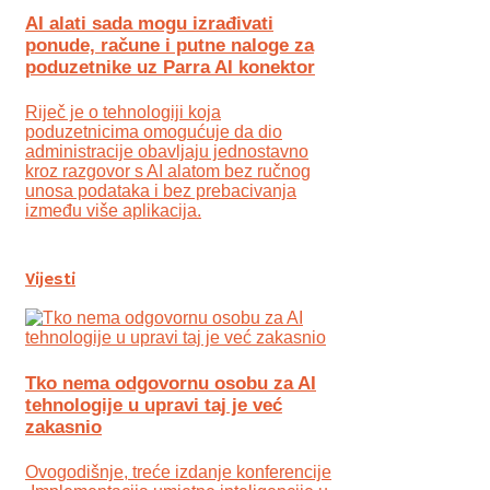
AI alati sada mogu izrađivati
ponude, račune i putne naloge za
poduzetnike uz Parra AI konektor
Riječ je o tehnologiji koja
poduzetnicima omogućuje da dio
administracije obavljaju jednostavno
kroz razgovor s AI alatom bez ručnog
unosa podataka i bez prebacivanja
između više aplikacija.
Vijesti
Tko nema odgovornu osobu za AI
tehnologije u upravi taj je već
zakasnio
Ovogodišnje, treće izdanje konferencije