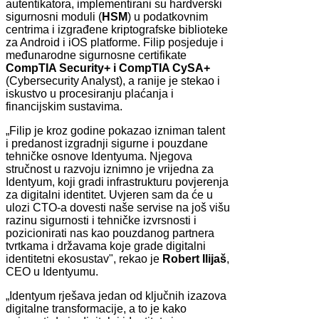
autentikatora, implementirani su hardverski
sigurnosni moduli (
HSM
) u podatkovnim
centrima i izgrađene kriptografske biblioteke
za Android i iOS platforme. Filip posjeduje i
međunarodne sigurnosne certifikate
CompTIA Security+ i CompTIA CySA+
(Cybersecurity Analyst), a ranije je stekao i
iskustvo u procesiranju plaćanja i
financijskim sustavima.
„Filip je kroz godine pokazao izniman talent
i predanost izgradnji sigurne i pouzdane
tehničke osnove Identyuma. Njegova
stručnost u razvoju iznimno je vrijedna za
Identyum, koji gradi infrastrukturu povjerenja
za digitalni identitet. Uvjeren sam da će u
ulozi CTO-a dovesti naše servise na još višu
razinu sigurnosti i tehničke izvrsnosti i
pozicionirati nas kao pouzdanog partnera
tvrtkama i državama koje grade digitalni
identitetni ekosustav", rekao je
Robert Ilijaš
,
CEO u Identyumu.
„Identyum rješava jedan od ključnih izazova
digitalne transformacije, a to je kako