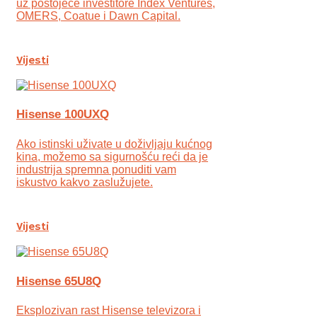
uz postojeće investitore Index Ventures,
OMERS, Coatue i Dawn Capital.
Vijesti
Hisense 100UXQ
Ako istinski uživate u doživljaju kućnog
kina, možemo sa sigurnošću reći da je
industrija spremna ponuditi vam
iskustvo kakvo zaslužujete.
Vijesti
Hisense 65U8Q
Eksplozivan rast Hisense televizora i