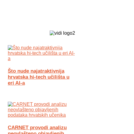
Biz Tech web portal powered by
Što nude najatraktivnija
hrvatska hi-tech učilišta u
eri AI-a
CARNET provodi analizu
neovlašteno objavljenih