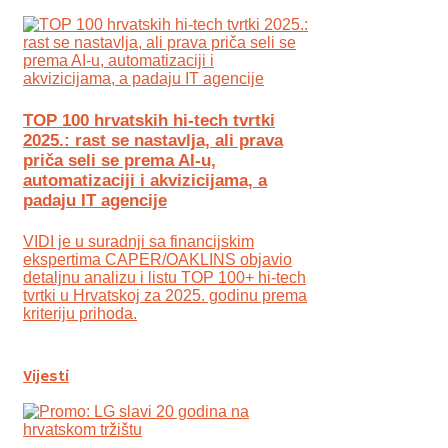
TOP 100 hrvatskih hi-tech tvrtki
2025.: rast se nastavlja, ali prava
priča seli se prema AI-u,
automatizaciji i akvizicijama, a
padaju IT agencije
VIDI je u suradnji sa financijskim
ekspertima CAPER/OAKLINS objavio
detaljnu analizu i listu TOP 100+ hi-tech
tvrtki u Hrvatskoj za 2025. godinu prema
kriteriju prihoda.
Vijesti