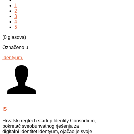
1
2
3
4
5
(0 glasova)
Označeno u
Identyum,
IS
Hrvatski regtech startup Identity Consortium,
pokretač sveobuhvatnog rješenja za
digitalni identitet Identyum, ojаčao je svoje