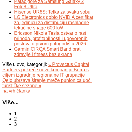
Palac gore za Samsung Galaxy Z
Fold8 Ultra
Hisense UR8S: Telka za svaku sobu
LG Electronics dobio NVIDIA certifikat
za jedinicu za distribuciju rashladne
tekućine snage 600 kW
Ericsson Nikola Tesla ostvario rast
prihoda, profitabilnosti i ugovorenih
poslova u prvom polugodištu 2026.
Garmin CIRQA Smart Band prati
zdravlje i fitness bez ekrana
Više u ovoj kategoriji:
« Provectus Capital
Partners pokreće novu kompaniju Burra s
ciljem izgradnje regionalne IT grupacije
Qelo ubrzava širenje mreže punionica uoči
turističke sezone »
na vrh članka
Više...
1
2
3