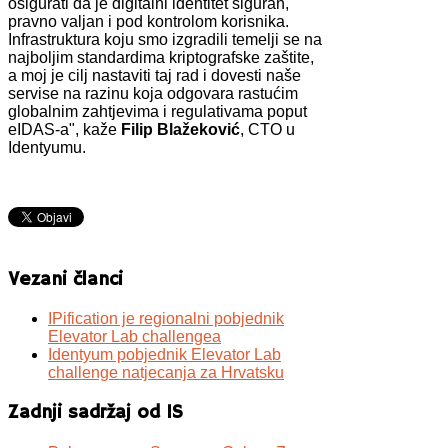
osigurati da je digitalni identitet siguran,
pravno valjan i pod kontrolom korisnika.
Infrastruktura koju smo izgradili temelji se na
najboljim standardima kriptografske zaštite,
a moj je cilj nastaviti taj rad i dovesti naše
servise na razinu koja odgovara rastućim
globalnim zahtjevima i regulativama poput
eIDAS-a", kaže
Filip Blažeković
, CTO u
Identyumu.
Vezani članci
IPification je regionalni pobjednik
Elevator Lab challengea
Identyum pobjednik Elevator Lab
challenge natjecanja za Hrvatsku
Zadnji sadržaj od IS