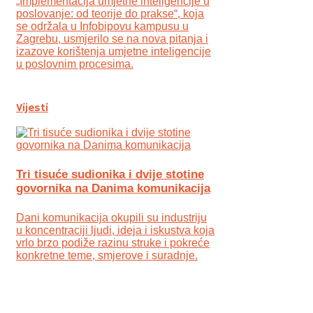
„Implementacija umjetne inteligencije u
poslovanje: od teorije do prakse“, koja
se održala u Infobipovu kampusu u
Zagrebu, usmjerilo se na nova pitanja i
izazove korištenja umjetne inteligencije
u poslovnim procesima.
Vijesti
Tri tisuće sudionika i dvije stotine
govornika na Danima komunikacija
Dani komunikacija okupili su industriju
u koncentraciji ljudi, ideja i iskustva koja
vrlo brzo podiže razinu struke i pokreće
konkretne teme, smjerove i suradnje.