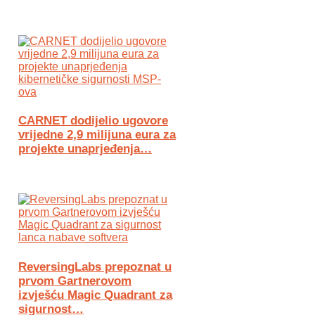
CARNET dodijelio ugovore
vrijedne 2,9 milijuna eura za
projekte unaprjeđenja…
ReversingLabs prepoznat u
prvom Gartnerovom
izvješću Magic Quadrant za
sigurnost…