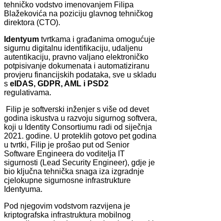
tehničko vodstvo imenovanjem Filipa
Blažekovića na poziciju glavnog tehničkog
direktora (CTO).
Identyum
tvrtkama i građanima omogućuje
sigurnu digitalnu identifikaciju, udaljenu
autentikaciju, pravno valjano elektroničko
potpisivanje dokumenata i automatiziranu
provjeru financijskih podataka, sve u skladu
s
eIDAS, GDPR, AML i PSD2
regulativama.
Filip je softverski inženjer s više od devet
godina iskustva u razvoju sigurnog softvera,
koji u Identity Consortiumu radi od siječnja
2021. godine. U proteklih gotovo pet godina
u tvrtki, Filip je prošao put od Senior
Software Engineera do voditelja IT
sigurnosti (Lead Security Engineer), gdje je
bio ključna tehnička snaga iza izgradnje
cjelokupne sigurnosne infrastrukture
Identyuma.
Pod njegovim vodstvom razvijena je
kriptografska infrastruktura mobilnog