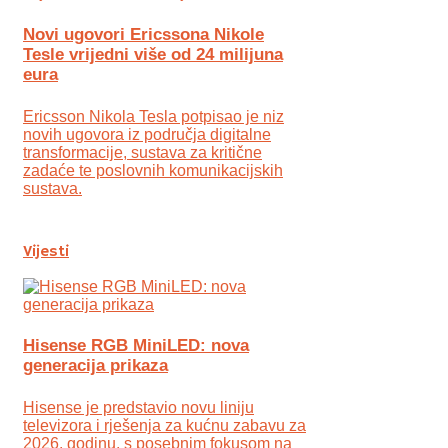
Novi ugovori Ericssona Nikole
Tesle vrijedni više od 24 milijuna
eura
Ericsson Nikola Tesla potpisao je niz
novih ugovora iz područja digitalne
transformacije, sustava za kritične
zadaće te poslovnih komunikacijskih
sustava.
Vijesti
Hisense RGB MiniLED: nova
generacija prikaza
Hisense je predstavio novu liniju
televizora i rješenja za kućnu zabavu za
2026. godinu, s posebnim fokusom na