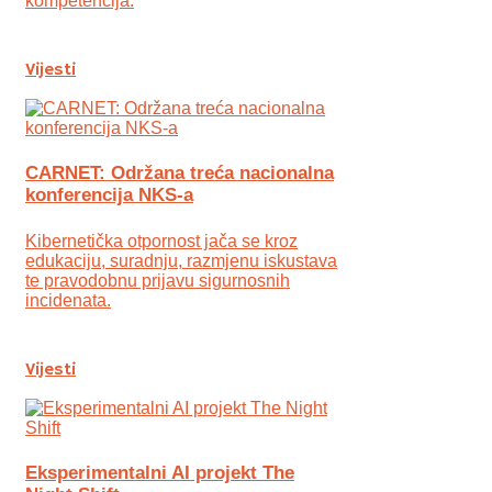
kompetencija.
Vijesti
CARNET: Održana treća nacionalna
konferencija NKS-a
Kibernetička otpornost jača se kroz
edukaciju, suradnju, razmjenu iskustava
te pravodobnu prijavu sigurnosnih
incidenata.
Vijesti
Eksperimentalni AI projekt The