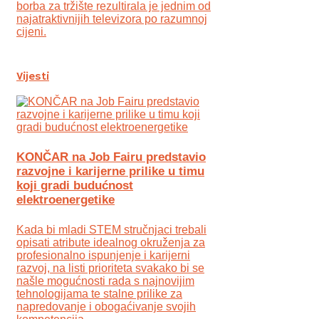
borba za tržište rezultirala je jednim od
najatraktivnijih televizora po razumnoj
cijeni.
Vijesti
KONČAR na Job Fairu predstavio
razvojne i karijerne prilike u timu
koji gradi budućnost
elektroenergetike
Kada bi mladi STEM stručnjaci trebali
opisati atribute idealnog okruženja za
profesionalno ispunjenje i karijerni
razvoj, na listi prioriteta svakako bi se
našle mogućnosti rada s najnovijim
tehnologijama te stalne prilike za
napredovanje i obogaćivanje svojih