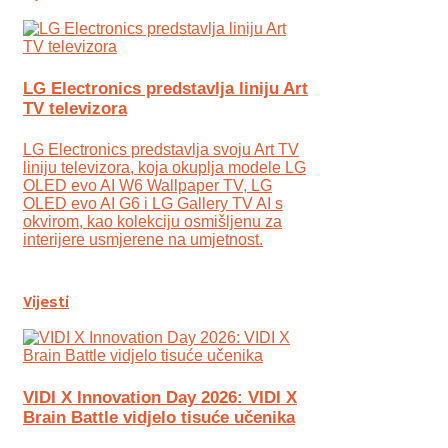
LG Electronics predstavlja liniju Art
TV televizora
LG Electronics predstavlja svoju Art TV
liniju televizora, koja okuplja modele LG
OLED evo AI W6 Wallpaper TV, LG
OLED evo AI G6 i LG Gallery TV AI s
okvirom, kao kolekciju osmišljenu za
interijere usmjerene na umjetnost.
Vijesti
VIDI X Innovation Day 2026: VIDI X
Brain Battle vidjelo tisuće učenika