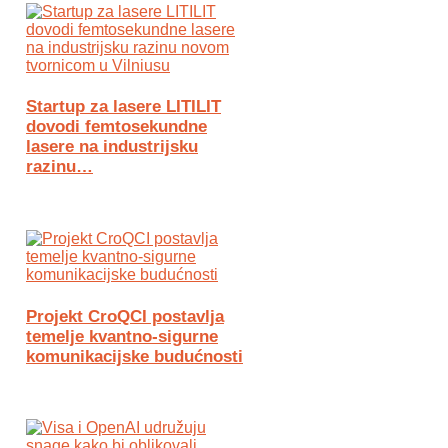
Startup za lasere LITILIT
dovodi femtosekundne
lasere na industrijsku
razinu…
Projekt CroQCI postavlja
temelje kvantno-sigurne
komunikacijske budućnosti