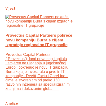
Vijesti
Provectus Capital Partners pokreće
novu kompaniju Burra s ciljem
izgradnje regionalne IT grupacije
Provectus Capital Partners
(„Provectus“), fond privatnog kapitala
usmjeren na ulaganja u jugoistočnoj
Europi, pokrenuo je novu IT grupaciju
Burra koja je investirala u prve tri IT
kompanije - Devōt, Tactu i CoreLine –
čime je stvoren tim od preko 130
razvojnih inženjera sa specijaliziranim
znanjima i dokazanim globalni...
Analize