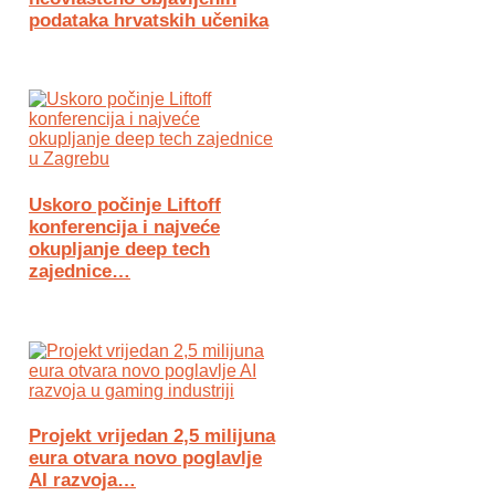
podataka hrvatskih učenika
Uskoro počinje Liftoff
konferencija i najveće
okupljanje deep tech
zajednice…
Projekt vrijedan 2,5 milijuna
eura otvara novo poglavlje
AI razvoja…