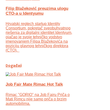
Filip Blažeković preuzima ulogu
CTO-a u Identyumu
Hrvatski regtech startup Identity
Consortium, pokretač sveobuhvatnog
rješenja za digitalni identitet Identyum,
ojаčao je svoje tehničko vodstvo
imenovanjem Filipa Blažekovića na
poziciju glavnog tehničkog direktora
(CTO).
Događaji
Job Fair Mate Rimac Hot Talk
Rimac "GORIO" na Job Fairu Priča o
Mati Rimcu nije samo priča o brzim
automobilima.