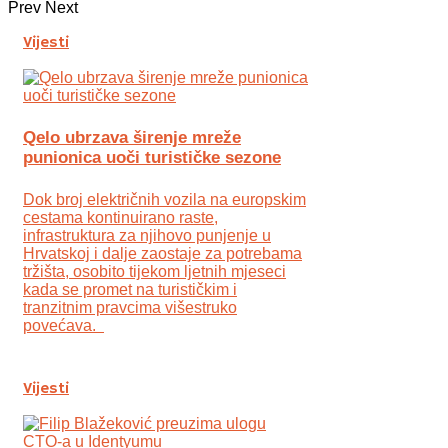
Prev
Next
Vijesti
Qelo ubrzava širenje mreže
punionica uoči turističke sezone
Dok broj električnih vozila na europskim
cestama kontinuirano raste,
infrastruktura za njihovo punjenje u
Hrvatskoj i dalje zaostaje za potrebama
tržišta, osobito tijekom ljetnih mjeseci
kada se promet na turističkim i
tranzitnim pravcima višestruko
povećava.
Vijesti