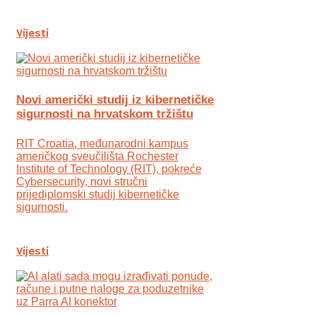
Vijesti
Novi američki studij iz kibernetičke
sigurnosti na hrvatskom tržištu
RIT Croatia, međunarodni kampus
američkog sveučilišta Rochester
Institute of Technology (RIT), pokreće
Cybersecurity, novi stručni
prijediplomski studij kibernetičke
sigurnosti.
Vijesti