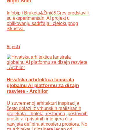
Night Shift
Infobip i Bruketa&Žinić&Grey predstavili
su eksperimentalni AI projekt u
oblikovanju sadržaja i cjelokupnog
iskustva.
Vijesti
Hrvatska arhitektica lansirala
globalnu AI platformu za dizajn
rasvjete - Archlior
U suvremenoj arhitekturi inspiracija
često dolazi iz vrhunskih realiziranih
projekata – hotela, restorana, poslovnih
prostora i privatnih interijera čija
rasvjeta definira atmosferu prostora. No
za arhitekte i dizajnere jedan od