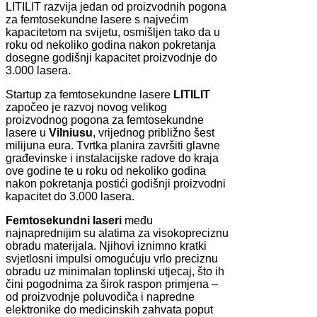
LITILIT razvija jedan od proizvodnih pogona
za femtosekundne lasere s najvećim
kapacitetom na svijetu, osmišljen tako da u
roku od nekoliko godina nakon pokretanja
dosegne godišnji kapacitet proizvodnje do
3.000 lasera.
Startup za femtosekundne lasere
LITILIT
započeo je razvoj novog velikog
proizvodnog pogona za femtosekundne
lasere u
Vilniusu
, vrijednog približno šest
milijuna eura. Tvrtka planira završiti glavne
građevinske i instalacijske radove do kraja
ove godine te u roku od nekoliko godina
nakon pokretanja postići godišnji proizvodni
kapacitet do 3.000 lasera.
Femtosekundni laseri
među
najnaprednijim su alatima za visokopreciznu
obradu materijala. Njihovi iznimno kratki
svjetlosni impulsi omogućuju vrlo preciznu
obradu uz minimalan toplinski utjecaj, što ih
čini pogodnima za širok raspon primjena –
od proizvodnje poluvodiča i napredne
elektronike do medicinskih zahvata poput