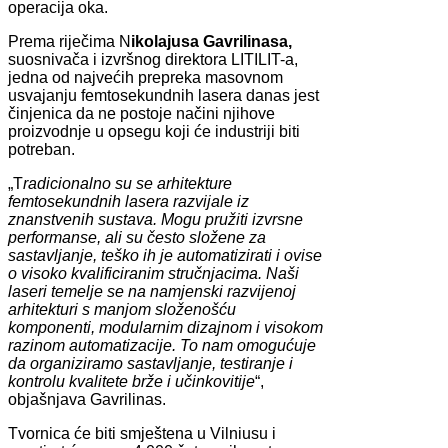
operacija oka.
Prema riječima N
ikolajusa Gavrilinasa,
suosnivača i izvršnog direktora LITILIT-a,
jedna od najvećih prepreka masovnom
usvajanju femtosekundnih lasera danas jest
činjenica da ne postoje načini njihove
proizvodnje u opsegu koji će industriji biti
potreban.
„T
radicionalno su se arhitekture
femtosekundnih lasera razvijale iz
znanstvenih sustava. Mogu pružiti izvrsne
performanse, ali su često složene za
sastavljanje, teško ih je automatizirati i ovise
o visoko kvalificiranim stručnjacima. Naši
laseri temelje se na namjenski razvijenoj
arhitekturi s manjom složenošću
komponenti, modularnim dizajnom i visokom
razinom automatizacije. To nam omogućuje
da organiziramo sastavljanje, testiranje i
kontrolu kvalitete brže i učinkovitije
“,
objašnjava Gavrilinas.
Tvornica će biti smještena u Vilniusu i