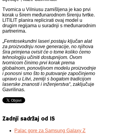
Tvornica u Vilniusu zamišljena je kao prvi
korak u širem međunarodnom širenju tvrtke.
LITILIT planira replicirati ovaj model u
drugim regijama u suradnji s međunarodnim
partnerima.
„
Femtosekundni laseri postaju ključan alat
za proizvodnju nove generacije, no njihova
šira primjena ovisit će o tome koliko ćemo
tehnologiju učiniti dostupnijom. Ovom
tvornicom činimo prvi korak prema
globalnom, ponovljivom modelu proizvodnje
i ponosni smo što to putovanje započinjemo
upravo u Litvi, zemlji s bogatom tradicijom
laserske znanosti i inženjerstva“
, zaključuje
Gavrilinas.
Zadnji sadržaj od IS
Palac gore za Samsung Galaxy Z