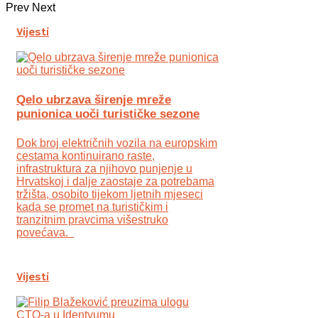
Prev
Next
Vijesti
Qelo ubrzava širenje mreže
punionica uoči turističke sezone
Dok broj električnih vozila na europskim
cestama kontinuirano raste,
infrastruktura za njihovo punjenje u
Hrvatskoj i dalje zaostaje za potrebama
tržišta, osobito tijekom ljetnih mjeseci
kada se promet na turističkim i
tranzitnim pravcima višestruko
povećava.
Vijesti