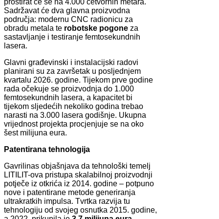
prostirat će se na 4.000 četvornih metara.
Sadržavat će dva glavna proizvodna
područja: modernu CNC radionicu za
obradu metala te
robotske pogone
za
sastavljanje i testiranje femtosekundnih
lasera.
Glavni građevinski i instalacijski radovi
planirani su za završetak u posljednjem
kvartalu 2026. godine. Tijekom prve godine
rada očekuje se proizvodnja do 1.000
femtosekundnih lasera, a kapacitet bi
tijekom sljedećih nekoliko godina trebao
narasti na 3.000 lasera godišnje. Ukupna
vrijednost projekta procjenjuje se na oko
šest milijuna eura.
Patentirana tehnologija
Gavrilinas objašnjava da tehnološki temelj
LITILIT-ova pristupa skalabilnoj proizvodnji
potječe iz otkrića iz 2014. godine – potpuno
nove i patentirane metode generiranja
ultrakratkih impulsa. Tvrtka razvija tu
tehnologiju od svojeg osnutka 2015. godine,
a 2022. prikupila je
3,7 milijuna eura