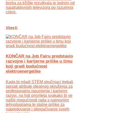
borba za tržište rezultirala je jednim od
najatraktivnijih televizora po razumnoj
cijeni.
Vijesti
KONČAR na Job Fairu predstavio
razvojne i karijerne prilike u timu
koji gradi budućnost
elektroenergetike
Kada bi mladi STEM stručnjaci trebali
opisati atribute idealnog okruženja za
profesionalno ispunjenje i karijerni
razvoj, na listi prioriteta svakako bi se
našle mogućnosti rada s najnovijim
tehnologijama te stalne prilike za
napredovanje i obogaćivanje svojih