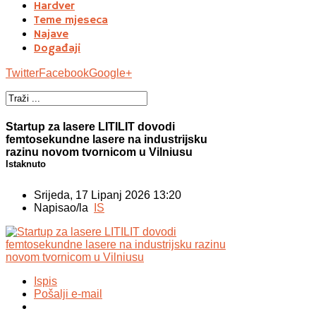
Hardver
Teme mjeseca
Najave
Događaji
Twitter
Facebook
Google+
Startup za lasere LITILIT dovodi
femtosekundne lasere na industrijsku
razinu novom tvornicom u Vilniusu
Istaknuto
Srijeda, 17 Lipanj 2026 13:20
Napisao/la
IS
Ispis
Pošalji e-mail