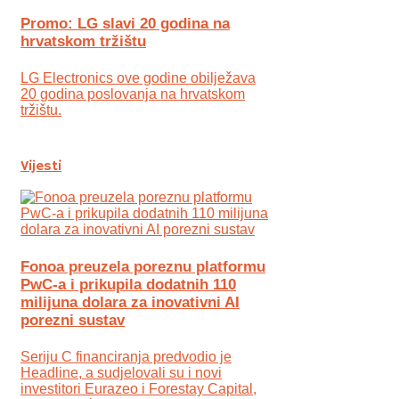
Promo: LG slavi 20 godina na
hrvatskom tržištu
LG Electronics ove godine obilježava
20 godina poslovanja na hrvatskom
tržištu.
Vijesti
Fonoa preuzela poreznu platformu
PwC-a i prikupila dodatnih 110
milijuna dolara za inovativni AI
porezni sustav
Seriju C financiranja predvodio je
Headline, a sudjelovali su i novi
investitori Eurazeo i Forestay Capital,