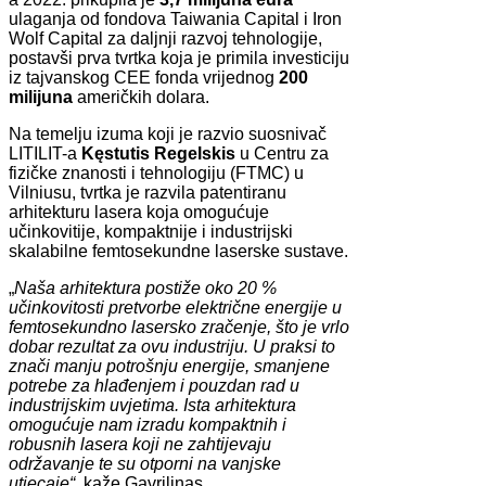
ulaganja od fondova Taiwania Capital i Iron
Wolf Capital za daljnji razvoj tehnologije,
postavši prva tvrtka koja je primila investiciju
iz tajvanskog CEE fonda vrijednog
200
milijuna
američkih dolara.
Na temelju izuma koji je razvio suosnivač
LITILIT-a
Kęstutis Regelskis
u Centru za
fizičke znanosti i tehnologiju (FTMC) u
Vilniusu, tvrtka je razvila patentiranu
arhitekturu lasera koja omogućuje
učinkovitije, kompaktnije i industrijski
skalabilne femtosekundne laserske sustave.
„
Naša arhitektura postiže oko 20 %
učinkovitosti pretvorbe električne energije u
femtosekundno lasersko zračenje, što je vrlo
dobar rezultat za ovu industriju. U praksi to
znači manju potrošnju energije, smanjene
potrebe za hlađenjem i pouzdan rad u
industrijskim uvjetima. Ista arhitektura
omogućuje nam izradu kompaktnih i
robusnih lasera koji ne zahtijevaju
održavanje te su otporni na vanjske
utjecaje“
, kaže Gavrilinas.