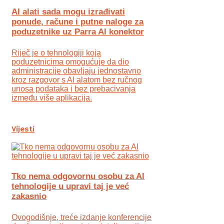
AI alati sada mogu izrađivati
ponude, račune i putne naloge za
poduzetnike uz Parra AI konektor
Riječ je o tehnologiji koja
poduzetnicima omogućuje da dio
administracije obavljaju jednostavno
kroz razgovor s AI alatom bez ručnog
unosa podataka i bez prebacivanja
između više aplikacija.
Vijesti
Tko nema odgovornu osobu za AI
tehnologije u upravi taj je već
zakasnio
Ovogodišnje, treće izdanje konferencije