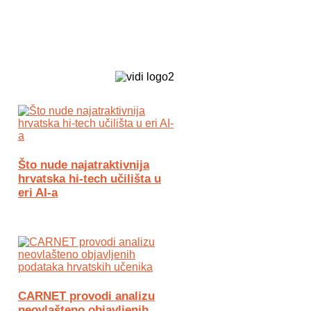
Biz Tech web portal powered by
Što nude najatraktivnija
hrvatska hi-tech učilišta u
eri AI-a
CARNET provodi analizu
neovlašteno objavljenih