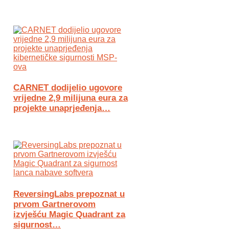
CARNET dodijelio ugovore
vrijedne 2,9 milijuna eura za
projekte unaprjeđenja…
ReversingLabs prepoznat u
prvom Gartnerovom
izvješću Magic Quadrant za
sigurnost…