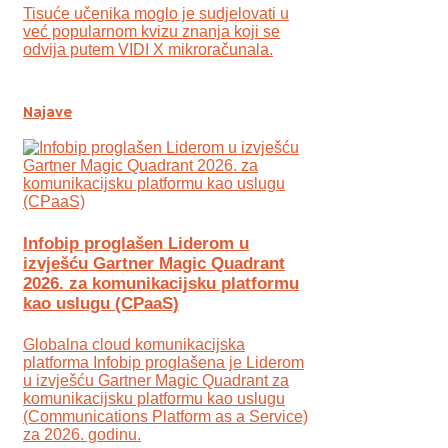
Tisuće učenika moglo je sudjelovati u
već popularnom kvizu znanja koji se
odvija putem VIDI X mikroračunala.
Najave
Infobip proglašen Liderom u
izvješću Gartner Magic Quadrant
2026. za komunikacijsku platformu
kao uslugu (CPaaS)
Globalna cloud komunikacijska
platforma Infobip proglašena je Liderom
u izvješću Gartner Magic Quadrant za
komunikacijsku platformu kao uslugu
(Communications Platform as a Service)
za 2026. godinu.