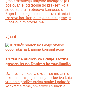
„Implementacija umjetne inteligencije u
poslovanje: od teorije do prakse“, koja
se održala u Infobipovu kampusu u
Zagrebu, usmjerilo se na nova pitanja i
izazove korištenja umjetne inteligencije
u poslovnim procesima.
Vijesti
Tri tisuće sudionika i dvije stotine
govornika na Danima komunikacija
Dani komunikacija okupili su industriju
u koncentraciji ljudi, ideja i iskustva koja
vrlo brzo podiže razinu struke i pokreće
konkretne teme, smjerove i suradnje.