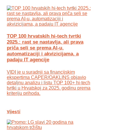
TOP 100 hrvatskih hi-tech tvrtki
2025.: rast se nastavlja, ali prava
priča seli se prema AI-u,
automatizaciji i akvizicijama, a
padaju IT agencije
VIDI je u suradnji sa financijskim
ekspertima CAPER/OAKLINS objavio
detaljnu analizu i listu TOP 100+ hi-tech
tvrtki u Hrvatskoj za 2025. godinu prema
kriteriju prihoda.
Vijesti