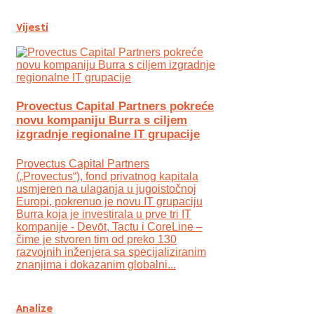
Vijesti
Provectus Capital Partners pokreće
novu kompaniju Burra s ciljem
izgradnje regionalne IT grupacije
Provectus Capital Partners
(„Provectus“), fond privatnog kapitala
usmjeren na ulaganja u jugoistočnoj
Europi, pokrenuo je novu IT grupaciju
Burra koja je investirala u prve tri IT
kompanije - Devōt, Tactu i CoreLine –
čime je stvoren tim od preko 130
razvojnih inženjera sa specijaliziranim
znanjima i dokazanim globalni...
Analize