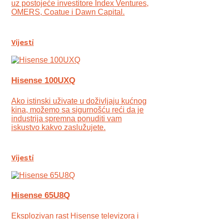
uz postojeće investitore Index Ventures,
OMERS, Coatue i Dawn Capital.
Vijesti
Hisense 100UXQ
Ako istinski uživate u doživljaju kućnog
kina, možemo sa sigurnošću reći da je
industrija spremna ponuditi vam
iskustvo kakvo zaslužujete.
Vijesti
Hisense 65U8Q
Eksplozivan rast Hisense televizora i