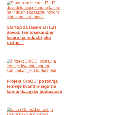
Startup za lasere LITILIT
dovodi femtosekundne
lasere na industrijsku
razinu…
Projekt CroQCI postavlja
temelje kvantno-sigurne
komunikacijske budućnosti