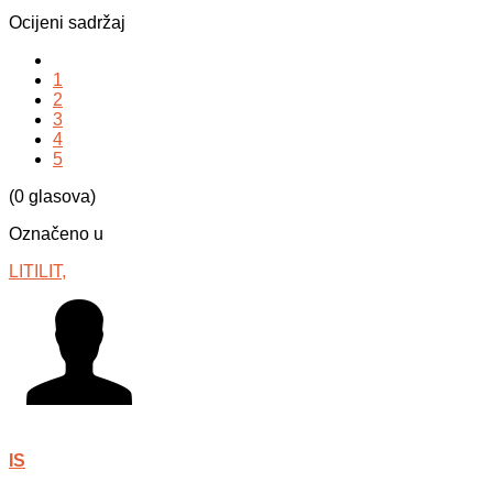
Ocijeni sadržaj
1
2
3
4
5
(0 glasova)
Označeno u
LITILIT,
IS