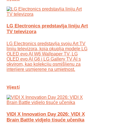
LG Electronics predstavlja liniju Art
TV televizora
LG Electronics predstavlja svoju Art TV
liniju televizora, koja okuplja modele LG
OLED evo AI W6 Wallpaper TV, LG
OLED evo AI G6 i LG Gallery TV AI s
okvirom, kao kolekciju osmišljenu za
interijere usmjerene na umjetnost.
Vijesti
VIDI X Innovation Day 2026: VIDI X
Brain Battle vidjelo tisuće učenika