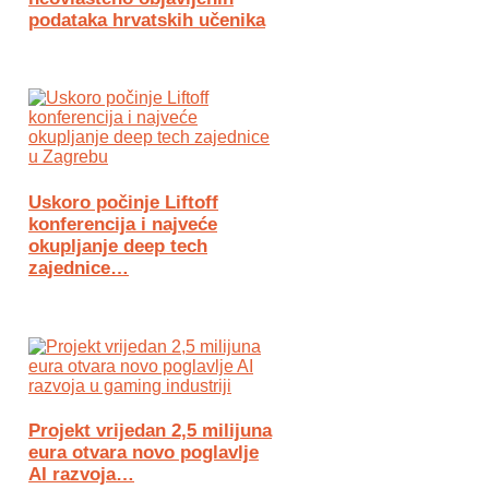
podataka hrvatskih učenika
Uskoro počinje Liftoff
konferencija i najveće
okupljanje deep tech
zajednice…
Projekt vrijedan 2,5 milijuna
eura otvara novo poglavlje
AI razvoja…