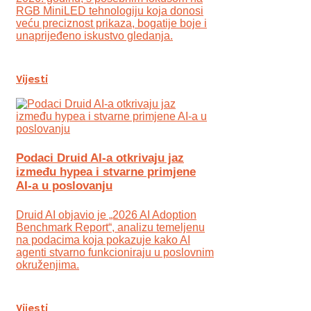
RGB MiniLED tehnologiju koja donosi
veću preciznost prikaza, bogatije boje i
unaprijeđeno iskustvo gledanja.
Vijesti
Podaci Druid AI-a otkrivaju jaz
između hypea i stvarne primjene
AI-a u poslovanju
Druid AI objavio je „2026 AI Adoption
Benchmark Report“, analizu temeljenu
na podacima koja pokazuje kako AI
agenti stvarno funkcioniraju u poslovnim
okruženjima.
Vijesti