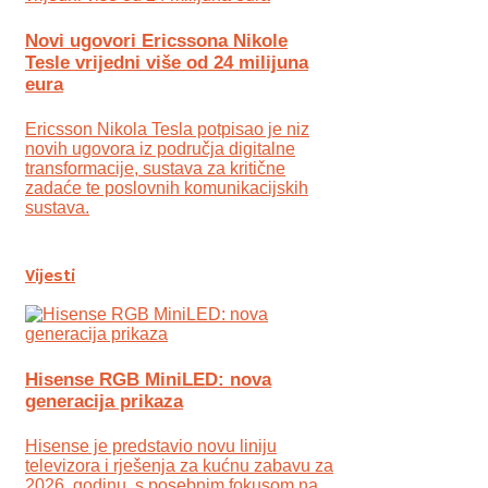
Novi ugovori Ericssona Nikole
Tesle vrijedni više od 24 milijuna
eura
Ericsson Nikola Tesla potpisao je niz
novih ugovora iz područja digitalne
transformacije, sustava za kritične
zadaće te poslovnih komunikacijskih
sustava.
Vijesti
Hisense RGB MiniLED: nova
generacija prikaza
Hisense je predstavio novu liniju
televizora i rješenja za kućnu zabavu za
2026. godinu, s posebnim fokusom na