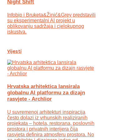
Night Shift
Infobip i Bruketa&Žinić&Grey predstavili
su eksperimentalni AI projekt u
oblikovanju sadržaja i cjelokupnog
iskustva.
Vijesti
Hrvatska arhitektica lansirala
globalnu AI platformu za dizajn
rasvjete - Archlior
U suvremenoj arhitekturi inspiracija
često dolazi iz vrhunskih realiziranih
projekata – hotela, restorana, poslovnih
prostora i privatnih interijera čija
rasvjeta definira atmosferu prostora. No