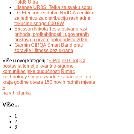
Fold8 Ultra
Hisense UR8S: Telka za svaku sobu
LG Electronics dobio NVIDIA certifikat
za jedinicu za distribuciju rashladne
tekućine snage 600 kW
Ericsson Nikola Tesla ostvario rast
prihoda, profitabilnosti i ugovorenih
poslova u prvom polugodištu 2026.
Garmin CIRQA Smart Band prati
zdravlje i fitness bez ekrana
Više u ovoj kategoriji:
« Projekt CroQCI
postavlja temelje kvantno-sigurne
komunikacijske budućnosti
Rimac
Technology širi proizvodne kapacitete i do
kraja godine otvara 150 novih radnih mjesta
»
na vrh članka
Više...
1
2
3