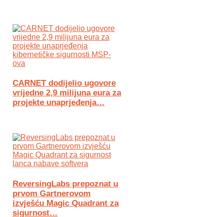
CARNET dodijelio ugovore
vrijedne 2,9 milijuna eura za
projekte unaprjeđenja…
ReversingLabs prepoznat u
prvom Gartnerovom
izvješću Magic Quadrant za
sigurnost…