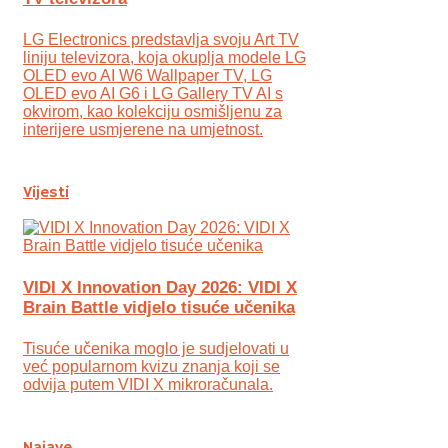
LG Electronics predstavlja svoju Art TV
liniju televizora, koja okuplja modele LG
OLED evo AI W6 Wallpaper TV, LG
OLED evo AI G6 i LG Gallery TV AI s
okvirom, kao kolekciju osmišljenu za
interijere usmjerene na umjetnost.
Vijesti
VIDI X Innovation Day 2026: VIDI X
Brain Battle vidjelo tisuće učenika
Tisuće učenika moglo je sudjelovati u
već popularnom kvizu znanja koji se
odvija putem VIDI X mikroračunala.