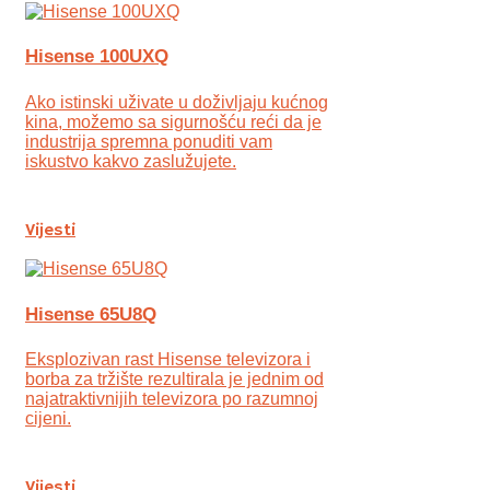
Hisense 100UXQ
Ako istinski uživate u doživljaju kućnog
kina, možemo sa sigurnošću reći da je
industrija spremna ponuditi vam
iskustvo kakvo zaslužujete.
Vijesti
Hisense 65U8Q
Eksplozivan rast Hisense televizora i
borba za tržište rezultirala je jednim od
najatraktivnijih televizora po razumnoj
cijeni.
Vijesti