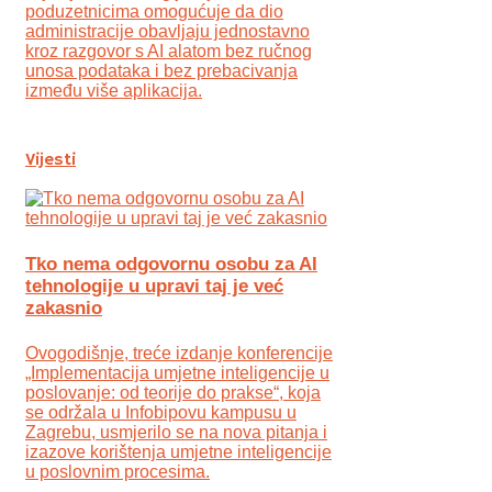
poduzetnicima omogućuje da dio
administracije obavljaju jednostavno
kroz razgovor s AI alatom bez ručnog
unosa podataka i bez prebacivanja
između više aplikacija.
Vijesti
Tko nema odgovornu osobu za AI
tehnologije u upravi taj je već
zakasnio
Ovogodišnje, treće izdanje konferencije
„Implementacija umjetne inteligencije u
poslovanje: od teorije do prakse“, koja
se održala u Infobipovu kampusu u
Zagrebu, usmjerilo se na nova pitanja i
izazove korištenja umjetne inteligencije
u poslovnim procesima.