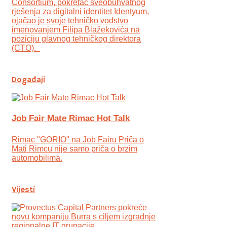
Consortium, pokretač sveobuhvatnog
rješenja za digitalni identitet Identyum,
ojаčao je svoje tehničko vodstvo
imenovanjem Filipa Blažekovića na
poziciju glavnog tehničkog direktora
(CTO).
Događaji
Job Fair Mate Rimac Hot Talk
Rimac "GORIO" na Job Fairu Priča o
Mati Rimcu nije samo priča o brzim
automobilima.
Vijesti