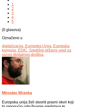
1
2
3
4
5
(0 glasova)
Označeno u
digitalizacija,
Europska Unija,
Europska
komisija,
EDIC,
Središnji državni ured za
razvoj digitalnog društva,
Miroslav Wranka
Europska unija želi stvoriti pravni okvir koji
bi omogućio udruživanje sredstava te