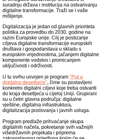
suradnju država i institucija na ostvarivanju
digitalne transformacije. Traži se i vaše
mišljenje.
Digitalizacija je jedan od glavnih prioriteta
politika za provedbu do 2030. godine na
razini Europske unije. Cilj je postizanje
ciljeva digitalne transformacije europskih
društava i gospodarstava u skladu s
europskim vrijednostima, jačanjem digitalne
komponente vodstvo i promicanjem
uključivosti i održivosti.
U tu svrhu usvojen je program
"Put u
digitalno desetljeće"
, čime su postavljeni
konkretni digitalni ciljevi koje treba ostvariti
do kraja desetljeća u cijeloj Uniji. Grupirani
su u četiri glavna područja: digitalne
vještine, digitalna infrastruktura,
digitalizacija poslovanja i javnih usluga.
Program predlaže prihvaćanje skupa
digitalnih načela, pokretanje svih važnijih
višedržavnih projekata i priprema
zakonodavnog prijedloga kojim će se