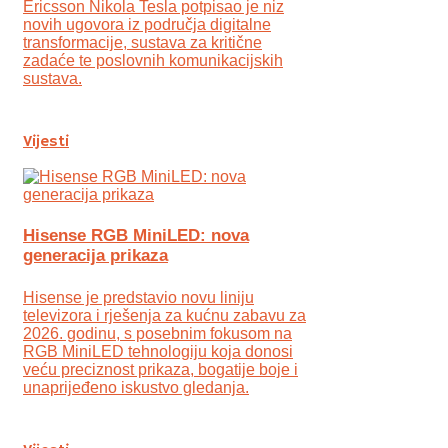
Ericsson Nikola Tesla potpisao je niz
novih ugovora iz područja digitalne
transformacije, sustava za kritične
zadaće te poslovnih komunikacijskih
sustava.
Vijesti
Hisense RGB MiniLED: nova
generacija prikaza
Hisense je predstavio novu liniju
televizora i rješenja za kućnu zabavu za
2026. godinu, s posebnim fokusom na
RGB MiniLED tehnologiju koja donosi
veću preciznost prikaza, bogatije boje i
unaprijeđeno iskustvo gledanja.