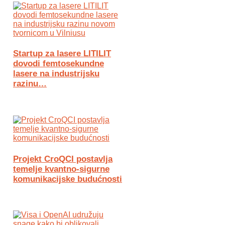
Startup za lasere LITILIT
dovodi femtosekundne
lasere na industrijsku
razinu…
Projekt CroQCI postavlja
temelje kvantno-sigurne
komunikacijske budućnosti