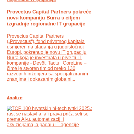
Provectus Capital Partners pokreće
novu kompaniju Burra s ciljem
izgradnje regionalne IT grupacije
Provectus Capital Partners
(„Provectus“), fond privatnog kapitala
usmjeren na ulaganja u jugoistočnoj
Europi, pokrenuo je novu IT grupaciju
Burra koja je investirala u prve tri IT
kompanije - Devōt, Tactu i CoreLine –
čime je stvoren tim od preko 130
razvojnih inženjera sa specijaliziranim
znanjima i dokazanim globalni...
Analize