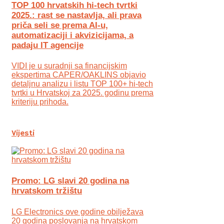
TOP 100 hrvatskih hi-tech tvrtki
2025.: rast se nastavlja, ali prava
priča seli se prema AI-u,
automatizaciji i akvizicijama, a
padaju IT agencije
VIDI je u suradnji sa financijskim
ekspertima CAPER/OAKLINS objavio
detaljnu analizu i listu TOP 100+ hi-tech
tvrtki u Hrvatskoj za 2025. godinu prema
kriteriju prihoda.
Vijesti
Promo: LG slavi 20 godina na
hrvatskom tržištu
LG Electronics ove godine obilježava
20 godina poslovanja na hrvatskom