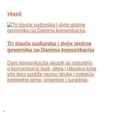
Vijesti
Tri tisuće sudionika i dvije stotine
govornika na Danima komunikacija
Dani komunikacija okupili su industriju
u koncentraciji ljudi, ideja i iskustva koja
vrlo brzo podiže razinu struke i pokreće
konkretne teme, smjerove i suradnje.
.