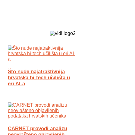
Biz Tech web portal powered by
Što nude najatraktivnija
hrvatska hi-tech učilišta u
eri AI-a
CARNET provodi analizu
neovlašteno objavljenih