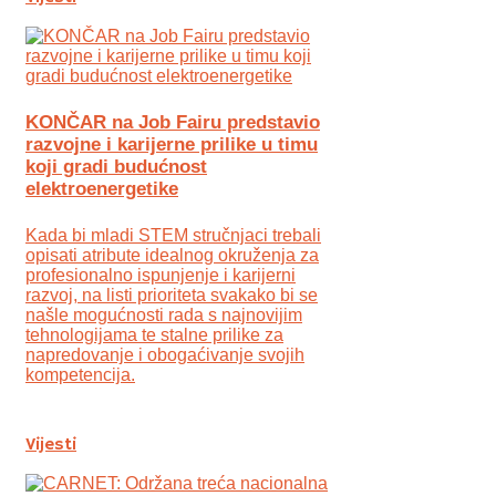
KONČAR na Job Fairu predstavio
razvojne i karijerne prilike u timu
koji gradi budućnost
elektroenergetike
Kada bi mladi STEM stručnjaci trebali
opisati atribute idealnog okruženja za
profesionalno ispunjenje i karijerni
razvoj, na listi prioriteta svakako bi se
našle mogućnosti rada s najnovijim
tehnologijama te stalne prilike za
napredovanje i obogaćivanje svojih
kompetencija.
Vijesti