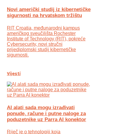
Novi američki studij iz kibernetičke
sigurnosti na hrvatskom tržištu
RIT Croatia, međunarodni kampus
američkog sveučilišta Rochester
Institute of Technology (RIT), pokreće
Cybersecurity, novi stručni
prijediplomski studij kibernetičke
sigurnosti.
Vijesti
AI alati sada mogu izrađivati
ponude, račune i putne naloge za
poduzetnike uz Parra AI konektor
Riječ je o tehnologiji koja