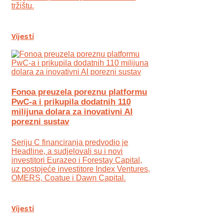
tržištu.
Vijesti
Fonoa preuzela poreznu platformu
PwC-a i prikupila dodatnih 110
milijuna dolara za inovativni AI
porezni sustav
Seriju C financiranja predvodio je
Headline, a sudjelovali su i novi
investitori Eurazeo i Forestay Capital,
uz postojeće investitore Index Ventures,
OMERS, Coatue i Dawn Capital.
Vijesti