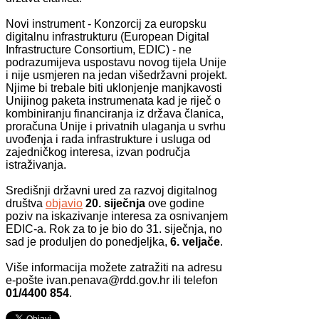
Novi instrument - Konzorcij za europsku
digitalnu infrastrukturu (European Digital
Infrastructure Consortium, EDIC) - ne
podrazumijeva uspostavu novog tijela Unije
i nije usmjeren na jedan višedržavni projekt.
Njime bi trebale biti uklonjenje manjkavosti
Unijinog paketa instrumenata kad je riječ o
kombiniranju financiranja iz država članica,
proračuna Unije i privatnih ulaganja u svrhu
uvođenja i rada infrastrukture i usluga od
zajedničkog interesa, izvan područja
istraživanja.
Središnji državni ured za razvoj digitalnog
društva
objavio
20. siječnja
ove godine
poziv na iskazivanje interesa za osnivanjem
EDIC-a. Rok za to je bio do 31. siječnja, no
sad je produljen do ponedjeljka,
6. veljače
.
Više informacija možete zatražiti na adresu
e-pošte
ivan.penava@rdd.gov.hr
ili telefon
01/4400 854
.