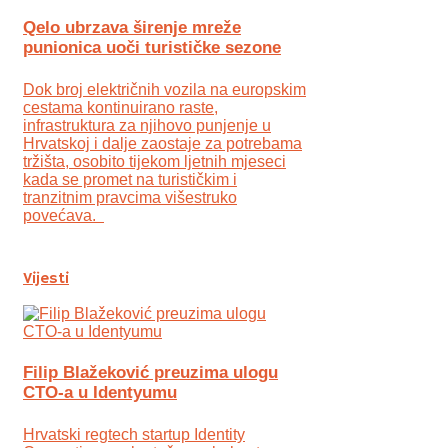
Qelo ubrzava širenje mreže
punionica uoči turističke sezone
Dok broj električnih vozila na europskim
cestama kontinuirano raste,
infrastruktura za njihovo punjenje u
Hrvatskoj i dalje zaostaje za potrebama
tržišta, osobito tijekom ljetnih mjeseci
kada se promet na turističkim i
tranzitnim pravcima višestruko
povećava.
Vijesti
Filip Blažeković preuzima ulogu
CTO-a u Identyumu
Hrvatski regtech startup Identity