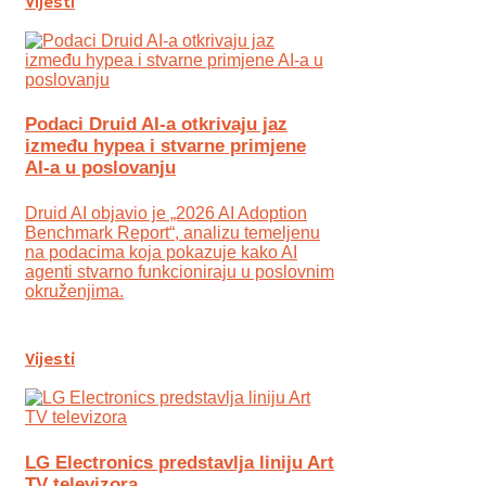
Vijesti
Podaci Druid AI-a otkrivaju jaz
između hypea i stvarne primjene
AI-a u poslovanju
Druid AI objavio je „2026 AI Adoption
Benchmark Report“, analizu temeljenu
na podacima koja pokazuje kako AI
agenti stvarno funkcioniraju u poslovnim
okruženjima.
Vijesti
LG Electronics predstavlja liniju Art
TV televizora