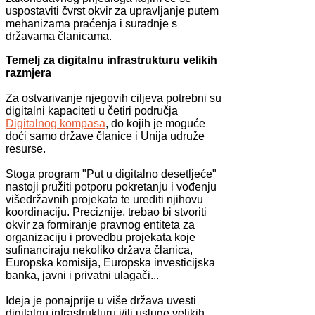
uspostaviti čvrst okvir za upravljanje putem
mehanizama praćenja i suradnje s
državama članicama.
Temelj za digitalnu infrastrukturu velikih
razmjera
Za ostvarivanje njegovih ciljeva potrebni su
digitalni kapaciteti u četiri područja
Digitalnog kompasa
, do kojih je moguće
doći samo države članice i Unija udruže
resurse.
Stoga program "Put u digitalno desetljeće"
nastoji pružiti potporu pokretanju i vođenju
višedržavnih projekata te urediti njihovu
koordinaciju. Preciznije, trebao bi stvoriti
okvir za formiranje pravnog entiteta za
organizaciju i provedbu projekata koje
sufinanciraju nekoliko država članica,
Europska komisija, Europska investicijska
banka, javni i privatni ulagači...
Ideja je ponajprije u više država uvesti
digitalnu infrastrukturu i/ili usluge velikih