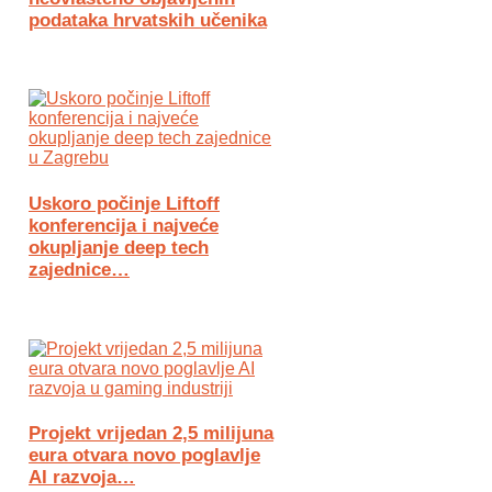
podataka hrvatskih učenika
Uskoro počinje Liftoff
konferencija i najveće
okupljanje deep tech
zajednice…
Projekt vrijedan 2,5 milijuna
eura otvara novo poglavlje
AI razvoja…