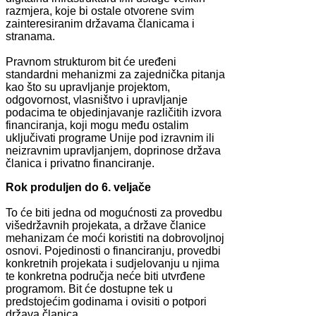
razmjera, koje bi ostale otvorene svim
zainteresiranim državama članicama i
stranama.
Pravnom strukturom bit će uređeni
standardni mehanizmi za zajednička pitanja
kao što su upravljanje projektom,
odgovornost, vlasništvo i upravljanje
podacima te objedinjavanje različitih izvora
financiranja, koji mogu među ostalim
uključivati programe Unije pod izravnim ili
neizravnim upravljanjem, doprinose država
članica i privatno financiranje.
Rok produljen do 6. veljače
To će biti jedna od mogućnosti za provedbu
višedržavnih projekata, a države članice
mehanizam će moći koristiti na dobrovoljnoj
osnovi. Pojedinosti o financiranju, provedbi
konkretnih projekata i sudjelovanju u njima
te konkretna područja neće biti utvrđene
programom. Bit će dostupne tek u
predstojećim godinama i ovisiti o potpori
država članica.