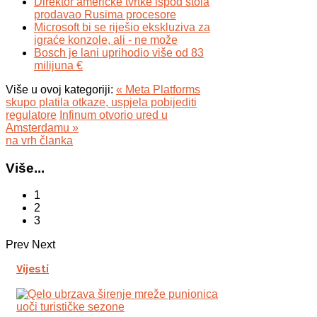
Direktor američke tvrtke ispod stola
prodavao Rusima procesore
Microsoft bi se riješio ekskluziva za
igraće konzole, ali - ne može
Bosch je lani uprihodio više od 83
milijuna €
Više u ovoj kategoriji:
« Meta Platforms
skupo platila otkaze, uspjela pobijediti
regulatore
Infinum otvorio ured u
Amsterdamu »
na vrh članka
Više...
1
2
3
Prev
Next
Vijesti