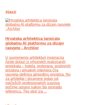
Vijesti
Hrvatska arhitektica lansirala
globalnu AI platformu za dizajn
rasvjete - Archlior
U suvremenoj arhitekturi inspiracija
često dolazi iz vrhunskih realiziranih
projekata – hotela, restorana, poslovnih
prostora i privatnih interijera čija
rasvjeta definira atmosferu prostora. No
za arhitekte i dizajnere jedan od
najčešćih profesionalnih izazova
počinje upravo nakon što pronađu
referencu. Tko stoji iza ...