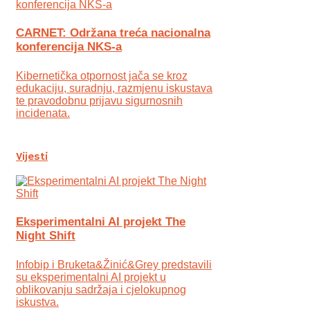
CARNET: Održana treća nacionalna
konferencija NKS-a
Kibernetička otpornost jača se kroz
edukaciju, suradnju, razmjenu iskustava
te pravodobnu prijavu sigurnosnih
incidenata.
Vijesti
Eksperimentalni AI projekt The
Night Shift
Infobip i Bruketa&Žinić&Grey predstavili
su eksperimentalni AI projekt u
oblikovanju sadržaja i cjelokupnog
iskustva.