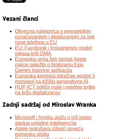
Vezani članci
Obvezna naljepnica s energetskim
označavanjem i ekodizajnom za sve
nove telefone u EU
EU: Facebook i Instagramov model
oglasa krši DMA
Europska unija želi ispitati Apple
nakon optužbi o blokiranju Epic
Games trgovine aplikacija
Europska komisija istražuje postoji li
monopol na tržištu generativne AI
HUP-ICT potiče male i srednje tvrtke
na bržu digitalizaciju
Zadnji sadržaj od Miroslav Wranka
Microsoft i Nvidia ulažu u još jedan
startup umjetne inteligencije
Apple pokušava izbjeći poveću
europsku globu