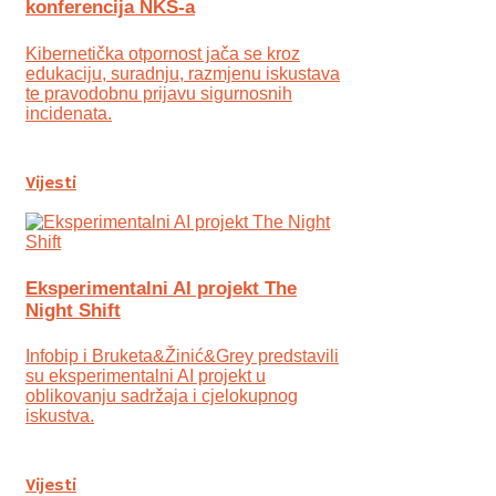
konferencija NKS-a
Kibernetička otpornost jača se kroz
edukaciju, suradnju, razmjenu iskustava
te pravodobnu prijavu sigurnosnih
incidenata.
Vijesti
Eksperimentalni AI projekt The
Night Shift
Infobip i Bruketa&Žinić&Grey predstavili
su eksperimentalni AI projekt u
oblikovanju sadržaja i cjelokupnog
iskustva.
Vijesti