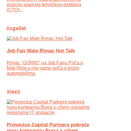
poziciju glavnog tehničkog direktora
(CTO).
Događaji
Job Fair Mate Rimac Hot Talk
Rimac "GORIO" na Job Fairu Priča o
Mati Rimcu nije samo priča o brzim
automobilima.
Vijesti
Provectus Capital Partners pokreće
novu kompaniju Burra s ciljem