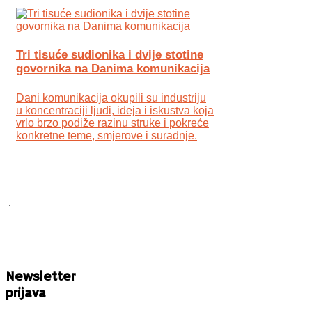
Tri tisuće sudionika i dvije stotine
govornika na Danima komunikacija
Dani komunikacija okupili su industriju
u koncentraciji ljudi, ideja i iskustva koja
vrlo brzo podiže razinu struke i pokreće
konkretne teme, smjerove i suradnje.
.
Newsletter
prijava