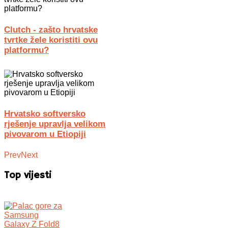
Clutch - zašto hrvatske
tvrtke žele koristiti ovu
platformu?
Hrvatsko softversko
rješenje upravlja velikom
pivovarom u Etiopiji
Prev
Next
Top vijesti