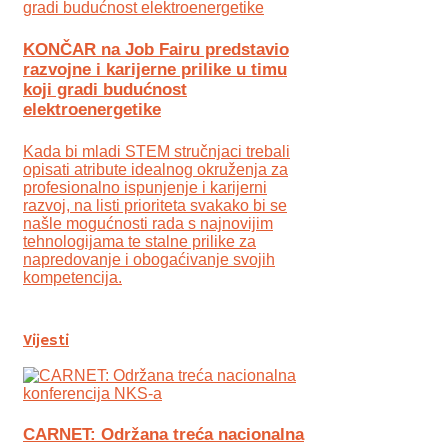
KONČAR na Job Fairu predstavio
razvojne i karijerne prilike u timu
koji gradi budućnost
elektroenergetike
Kada bi mladi STEM stručnjaci trebali
opisati atribute idealnog okruženja za
profesionalno ispunjenje i karijerni
razvoj, na listi prioriteta svakako bi se
našle mogućnosti rada s najnovijim
tehnologijama te stalne prilike za
napredovanje i obogaćivanje svojih
kompetencija.
Vijesti
CARNET: Održana treća nacionalna