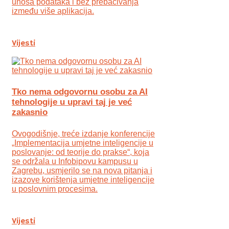
unosa podataka i bez prebacivanja
između više aplikacija.
Vijesti
Tko nema odgovornu osobu za AI
tehnologije u upravi taj je već
zakasnio
Ovogodišnje, treće izdanje konferencije
„Implementacija umjetne inteligencije u
poslovanje: od teorije do prakse“, koja
se održala u Infobipovu kampusu u
Zagrebu, usmjerilo se na nova pitanja i
izazove korištenja umjetne inteligencije
u poslovnim procesima.
Vijesti