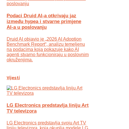
Podaci Druid AI-a otkrivaju jaz
između hypea i stvarne primjene
AI-a u poslovanju
Druid AI objavio je „2026 AI Adoption
Benchmark Report“, analizu temeljenu
na podacima koja pokazuje kako AI
agenti stvarno funkcioniraju u poslovnim
okruženjima.
Vijesti
LG Electronics predstavlja liniju Art
TV televizora
LG Electronics predstavlja svoju Art TV
liniju televizora, koja okuplja modele LG