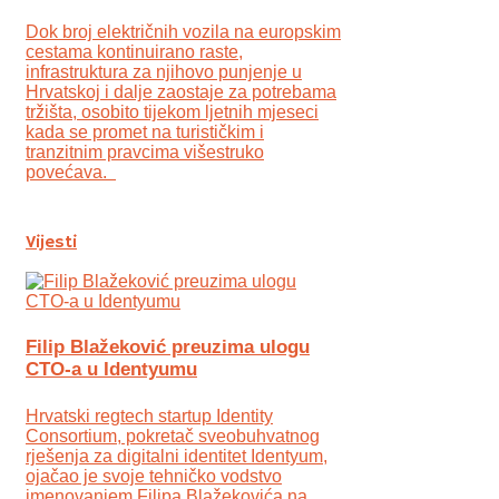
Dok broj električnih vozila na europskim
cestama kontinuirano raste,
infrastruktura za njihovo punjenje u
Hrvatskoj i dalje zaostaje za potrebama
tržišta, osobito tijekom ljetnih mjeseci
kada se promet na turističkim i
tranzitnim pravcima višestruko
povećava.
Vijesti
Filip Blažeković preuzima ulogu
CTO-a u Identyumu
Hrvatski regtech startup Identity
Consortium, pokretač sveobuhvatnog
rješenja za digitalni identitet Identyum,
ojаčao je svoje tehničko vodstvo
imenovanjem Filipa Blažekovića na