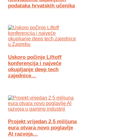
podataka hrvatskih učenika
Uskoro počinje Liftoff
konferencija i najveće
okupljanje deep tech
zajednice…
Projekt vrijedan 2,5 milijuna
eura otvara novo poglavlje
AI razvoja…