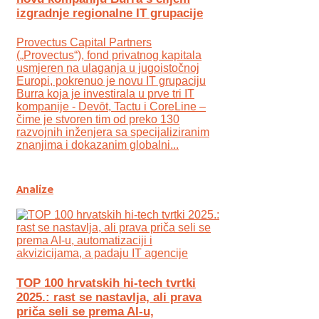
izgradnje regionalne IT grupacije
Provectus Capital Partners
(„Provectus“), fond privatnog kapitala
usmjeren na ulaganja u jugoistočnoj
Europi, pokrenuo je novu IT grupaciju
Burra koja je investirala u prve tri IT
kompanije - Devōt, Tactu i CoreLine –
čime je stvoren tim od preko 130
razvojnih inženjera sa specijaliziranim
znanjima i dokazanim globalni...
Analize
TOP 100 hrvatskih hi-tech tvrtki
2025.: rast se nastavlja, ali prava
priča seli se prema AI-u,