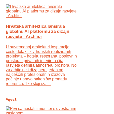
Hrvatska arhitektica lansirala
globalnu AI platformu za dizajn
rasvjete - Archlior
U suvremenoj arhitekturi inspiracija
često dolazi iz vrhunskih realiziranih
projekata – hotela, restorana, poslovnih
prostora i privatnih interijera čija
rasvjeta definira atmosferu prostora. No
za arhitekte i dizajnere jedan od
najčešćih profesionalnih izazova
počinje upravo nakon što pronađu
referencu. Tko stoji iza ...
Vijesti