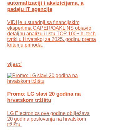
automatizaciji i akvizicijama, a
padaju IT agencije
VIDI je u suradnji sa financijskim
ekspertima CAPER/OAKLINS objavio
detaljnu analizu i listu TOP 100+ hi-tech
tvrtki u Hrvatskoj za 2025. godinu prema
kriteriju prihoda.
Vijesti
Promo: LG slavi 20 godina na
hrvatskom tržištu
LG Electronics ove godine obilježava
20 godina poslovanja na hrvatskom
tržištu.