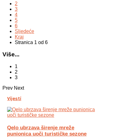
2
3
4
5
6
Sljedeće
Kraj
Stranica 1 od 6
Više...
1
2
3
Prev
Next
Vijesti
Qelo ubrzava širenje mreže
punionica uoči turističke sezone