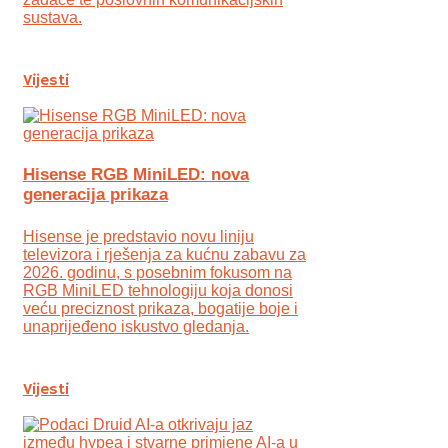
sustava.
Vijesti
Hisense RGB MiniLED: nova
generacija prikaza
Hisense je predstavio novu liniju
televizora i rješenja za kućnu zabavu za
2026. godinu, s posebnim fokusom na
RGB MiniLED tehnologiju koja donosi
veću preciznost prikaza, bogatije boje i
unaprijeđeno iskustvo gledanja.
Vijesti