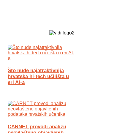
Biz Tech web portal powered by
Što nude najatraktivnija
hrvatska hi-tech učilišta u
eri AI-a
CARNET provodi analizu
neovlašteno objavljenih