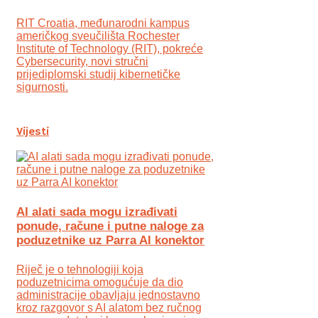
RIT Croatia, međunarodni kampus
američkog sveučilišta Rochester
Institute of Technology (RIT), pokreće
Cybersecurity, novi stručni
prijediplomski studij kibernetičke
sigurnosti.
Vijesti
AI alati sada mogu izrađivati
ponude, račune i putne naloge za
poduzetnike uz Parra AI konektor
Riječ je o tehnologiji koja
poduzetnicima omogućuje da dio
administracije obavljaju jednostavno
kroz razgovor s AI alatom bez ručnog