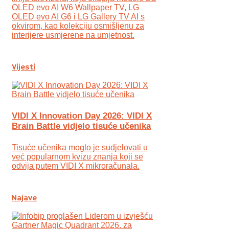
OLED evo AI W6 Wallpaper TV, LG
OLED evo AI G6 i LG Gallery TV AI s
okvirom, kao kolekciju osmišljenu za
interijere usmjerene na umjetnost.
Vijesti
VIDI X Innovation Day 2026: VIDI X
Brain Battle vidjelo tisuće učenika
Tisuće učenika moglo je sudjelovati u
već popularnom kvizu znanja koji se
odvija putem VIDI X mikroračunala.
Najave