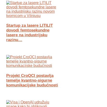
Startup za lasere LITILIT
dovodi femtosekundne
lasere na industrijsku
razinu…
Projekt CroQCI postavlja
temelje kvantno-sigurne
komunikacijske budućnosti