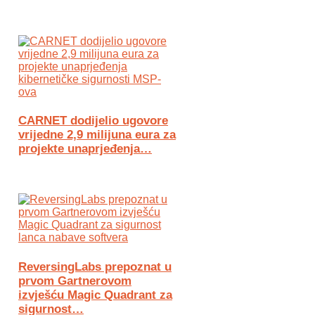
CARNET dodijelio ugovore
vrijedne 2,9 milijuna eura za
projekte unaprjeđenja…
ReversingLabs prepoznat u
prvom Gartnerovom
izvješću Magic Quadrant za
sigurnost…