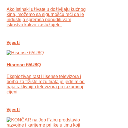
Ako istinski uživate u doživljaju kućnog
kina, možemo sa sigurnošću reći da je
industrija spremna ponuditi vam
iskustvo kakvo zaslužujete.
Vijesti
Hisense 65U8Q
Eksplozivan rast Hisense televizora i
borba za tržište rezultirala je jednim od
najatraktivnijih televizora po razumnoj
cijeni.
Vijesti