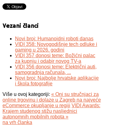
Vezani članci
Novi broj: Humanoidni roboti danas
VIDI 358: Novogodišnje tech odluke i
gaming u 2026. godini
VIDI 357 donosi teme: Božićni palac
za kupnju i odabir novog TV-a
VIDI 356 donosi teme: Električni auti,
samogradnja računala, ...
Novi broj: Najbolje hrvatske aplikacije
i škola fotografije
Više u ovoj kategoriji:
« Oni su stručnjaci za
online trgovinu i dolaze u Zagreb na najveće
eCommerce okupljanje u regiji
VIDI Awards:
Krajem studenog stižu nasljednici
autonomnih mobilnih robota »
na vrh članka