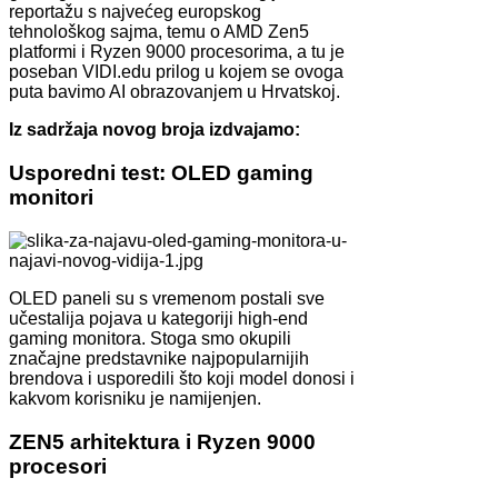
reportažu s najvećeg europskog
tehnološkog sajma, temu o AMD Zen5
platformi i Ryzen 9000 procesorima, a tu je
poseban VIDI.edu prilog u kojem se ovoga
puta bavimo AI obrazovanjem u Hrvatskoj.
Iz sadržaja novog broja izdvajamo:
Usporedni test: OLED gaming
monitori
OLED paneli su s vremenom postali sve
učestalija pojava u kategoriji high-end
gaming monitora. Stoga smo okupili
značajne predstavnike najpopularnijih
brendova i usporedili što koji model donosi i
kakvom korisniku je namijenjen.
ZEN5 arhitektura i Ryzen 9000
procesori