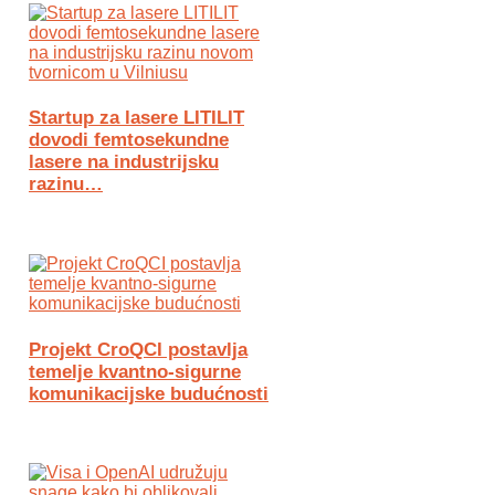
Startup za lasere LITILIT
dovodi femtosekundne
lasere na industrijsku
razinu…
Projekt CroQCI postavlja
temelje kvantno-sigurne
komunikacijske budućnosti