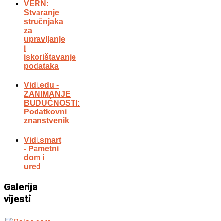
VERN:
Stvaranje
stručnjaka
za
upravljanje
i
iskorištavanje
podataka
Vidi.edu -
ZANIMANJE
BUDUĆNOSTI:
Podatkovni
znanstvenik
Vidi.smart
- Pametni
dom i
ured
Galerija
vijesti