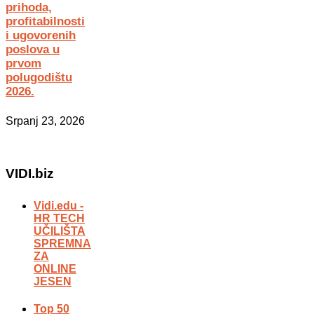
prihoda,
profitabilnosti
i ugovorenih
poslova u
prvom
polugodištu
2026.
Srpanj 23, 2026
VIDI.biz
Vidi.edu -
HR TECH
UČILIŠTA
SPREMNA
ZA
ONLINE
JESEN
Top 50