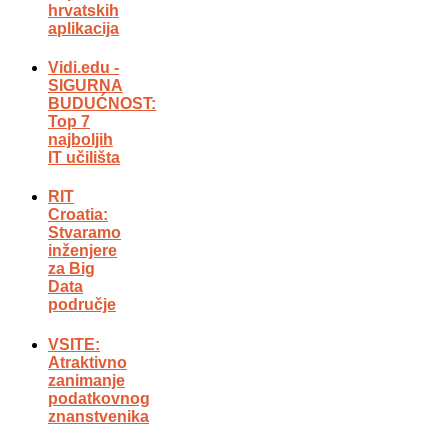
hrvatskih
aplikacija
Vidi.edu -
SIGURNA
BUDUĆNOST:
Top 7
najboljih
IT učilišta
RIT
Croatia:
Stvaramo
inženjere
za Big
Data
područje
VSITE:
Atraktivno
zanimanje
podatkovnog
znanstvenika