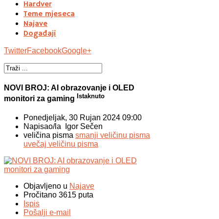
Hardver
Teme mjeseca
Najave
Događaji
Twitter
Facebook
Google+
NOVI BROJ: AI obrazovanje i OLED
Istaknuto
monitori za gaming
Ponedjeljak, 30 Rujan 2024 09:00
Napisao/la Igor Sečen
veličina pisma
smanji veličinu pisma
uvečaj veličinu pisma
Objavljeno u
Najave
Pročitano 3615 puta
Ispis
Pošalji e-mail