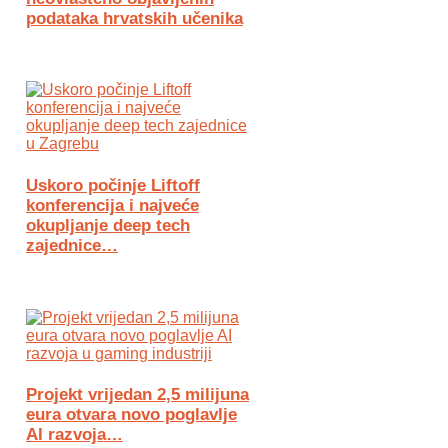
podataka hrvatskih učenika
Uskoro počinje Liftoff
konferencija i najveće
okupljanje deep tech
zajednice…
Projekt vrijedan 2,5 milijuna
eura otvara novo poglavlje
AI razvoja…