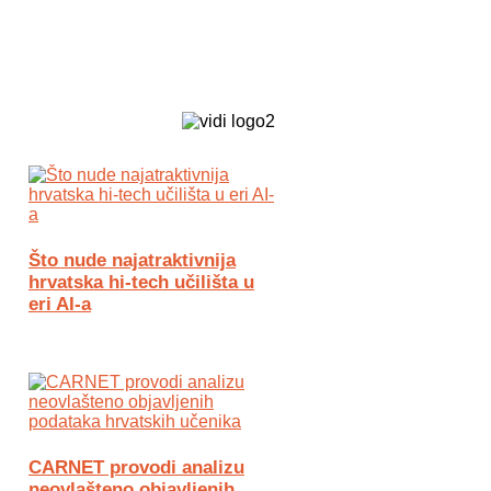
Biz Tech web portal powered by
Što nude najatraktivnija
hrvatska hi-tech učilišta u
eri AI-a
CARNET provodi analizu
neovlašteno objavljenih