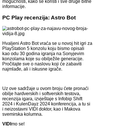
mogućnosti, kako se koristi i sve druge bitne
informacije.
PC Play recenzija: Astro Bot
Hvaljeni Astro Bot vraća se u novoj hit igri za
PlayStation 5 konzolu koju bismo opisali
kao odu 30 godina igranja na Sonyjevim
konzolama koje su obilježile generacije.
Pročitajte sve o naslovu koji će zabaviti
najmlađe, ali i iskusne igrače.
Uz ove sadržaje u ovom broju ćete pronaći
obilje hardverskih i softverskih testova,
recenzija igara, izvještaje s Infobip Shift
2024 i KulenDayz 2024 konferencija, a tu si
i neizostavni VIDI doktor, kao i Makova
svemirska kolumna.
VIDI
mo se!