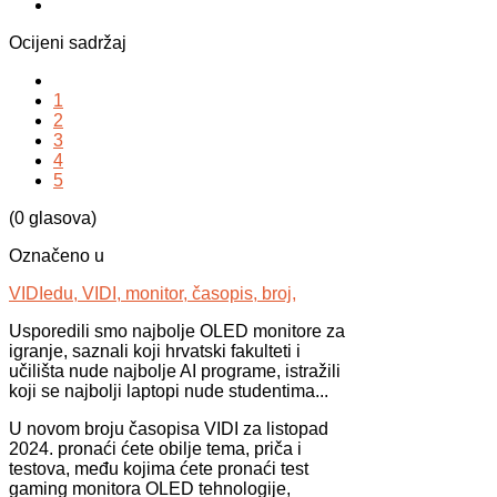
Ocijeni sadržaj
1
2
3
4
5
(0 glasova)
Označeno u
VIDIedu,
VIDI,
monitor,
časopis,
broj,
Usporedili smo najbolje OLED monitore za
igranje, saznali koji hrvatski fakulteti i
učilišta nude najbolje AI programe, istražili
koji se najbolji laptopi nude studentima...
U novom broju časopisa VIDI za listopad
2024. pronaći ćete obilje tema, priča i
testova, među kojima ćete pronaći test
gaming monitora OLED tehnologije,