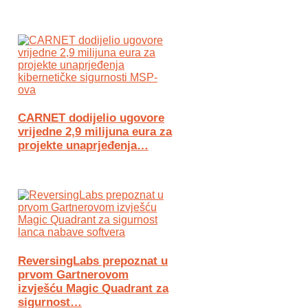
CARNET dodijelio ugovore
vrijedne 2,9 milijuna eura za
projekte unaprjeđenja…
ReversingLabs prepoznat u
prvom Gartnerovom
izvješću Magic Quadrant za
sigurnost…