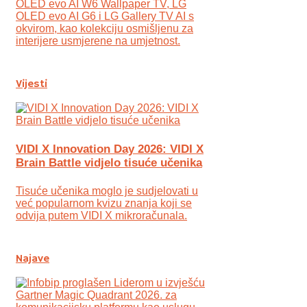
OLED evo AI W6 Wallpaper TV, LG
OLED evo AI G6 i LG Gallery TV AI s
okvirom, kao kolekciju osmišljenu za
interijere usmjerene na umjetnost.
Vijesti
VIDI X Innovation Day 2026: VIDI X
Brain Battle vidjelo tisuće učenika
Tisuće učenika moglo je sudjelovati u
već popularnom kvizu znanja koji se
odvija putem VIDI X mikroračunala.
Najave