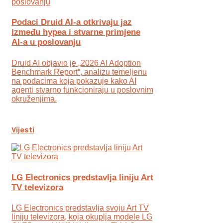
Podaci Druid AI-a otkrivaju jaz
između hypea i stvarne primjene
AI-a u poslovanju
Druid AI objavio je „2026 AI Adoption
Benchmark Report“, analizu temeljenu
na podacima koja pokazuje kako AI
agenti stvarno funkcioniraju u poslovnim
okruženjima.
Vijesti
LG Electronics predstavlja liniju Art
TV televizora
LG Electronics predstavlja svoju Art TV
liniju televizora, koja okuplja modele LG