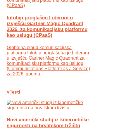
Infobip proglašen Liderom u
izvješću Gartner Magic Quadrant
2026. za komunikacijsku platformu
kao uslugu (CPaaS)
Globalna cloud komunikacijska
platforma Infobip proglašena je Liderom
u izvješću Gartner Magic Quadrant za
komunikacijsku platformu kao uslugu
(Communications Platform as a Service)
za 2026. godinu.
Vijesti
Novi američki studij iz kibernetičke
sigurnosti na hrvatskom tržištu