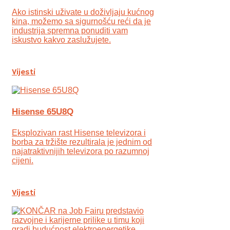
Ako istinski uživate u doživljaju kućnog
kina, možemo sa sigurnošću reći da je
industrija spremna ponuditi vam
iskustvo kakvo zaslužujete.
Vijesti
Hisense 65U8Q
Eksplozivan rast Hisense televizora i
borba za tržište rezultirala je jednim od
najatraktivnijih televizora po razumnoj
cijeni.
Vijesti