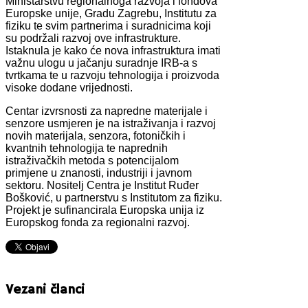
Ministarstvu regionalnoga razvoja i fondova
Europske unije, Gradu Zagrebu, Institutu za
fiziku te svim partnerima i suradnicima koji
su podržali razvoj ove infrastrukture.
Istaknula je kako će nova infrastruktura imati
važnu ulogu u jačanju suradnje IRB-a s
tvrtkama te u razvoju tehnologija i proizvoda
visoke dodane vrijednosti.
Centar izvrsnosti za napredne materijale i
senzore usmjeren je na istraživanja i razvoj
novih materijala, senzora, fotoničkih i
kvantnih tehnologija te naprednih
istraživačkih metoda s potencijalom
primjene u znanosti, industriji i javnom
sektoru. Nositelj Centra je Institut Ruđer
Bošković, u partnerstvu s Institutom za fiziku.
Projekt je sufinancirala Europska unija iz
Europskog fonda za regionalni razvoj.
Vezani članci