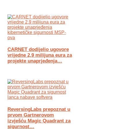
CARNET dodijelio ugovore
vrijedne 2,9 milijuna eura za
projekte unaprjeđenja…
ReversingLabs prepoznat u
prvom Gartnerovom
izvješću Magic Quadrant za
sigurnost…