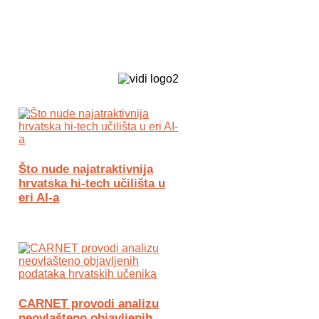
Biz Tech web portal powered by
Što nude najatraktivnija
hrvatska hi-tech učilišta u
eri AI-a
CARNET provodi analizu
neovlašteno objavljenih