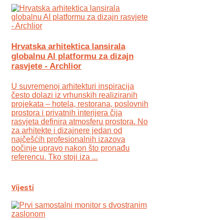
Hrvatska arhitektica lansirala
globalnu AI platformu za dizajn
rasvjete - Archlior
U suvremenoj arhitekturi inspiracija
često dolazi iz vrhunskih realiziranih
projekata – hotela, restorana, poslovnih
prostora i privatnih interijera čija
rasvjeta definira atmosferu prostora. No
za arhitekte i dizajnere jedan od
najčešćih profesionalnih izazova
počinje upravo nakon što pronađu
referencu. Tko stoji iza ...
Vijesti