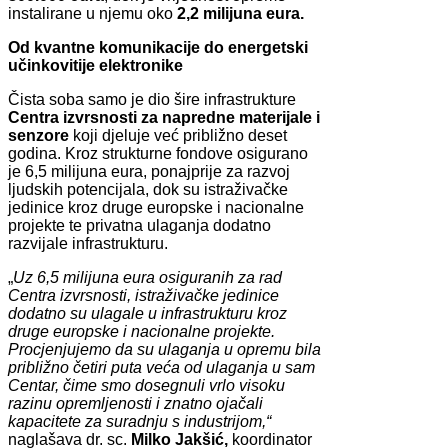
instalirane u njemu oko
2,2 milijuna eura.
Od kvantne komunikacije do energetski
učinkovitije elektronike
Čista soba samo je dio šire infrastrukture
Centra izvrsnosti za napredne materijale i
senzore
koji djeluje već približno deset
godina. Kroz strukturne fondove osigurano
je 6,5 milijuna eura, ponajprije za razvoj
ljudskih potencijala, dok su istraživačke
jedinice kroz druge europske i nacionalne
projekte te privatna ulaganja dodatno
razvijale infrastrukturu.
„
Uz 6,5 milijuna eura osiguranih za rad
Centra izvrsnosti, istraživačke jedinice
dodatno su ulagale u infrastrukturu kroz
druge europske i nacionalne projekte.
Procjenjujemo da su ulaganja u opremu bila
približno četiri puta veća od ulaganja u sam
Centar, čime smo dosegnuli vrlo visoku
razinu opremljenosti i znatno ojačali
kapacitete za suradnju s industrijom,“
naglašava dr. sc.
Milko Jakšić,
koordinator