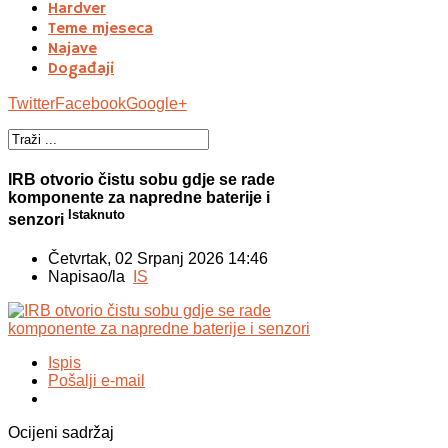
Hardver
Teme mjeseca
Najave
Događaji
Twitter
Facebook
Google+
IRB otvorio čistu sobu gdje se rade
komponente za napredne baterije i
Istaknuto
senzori
Četvrtak, 02 Srpanj 2026 14:46
Napisao/la
IS
Ispis
Pošalji e-mail
Ocijeni sadržaj