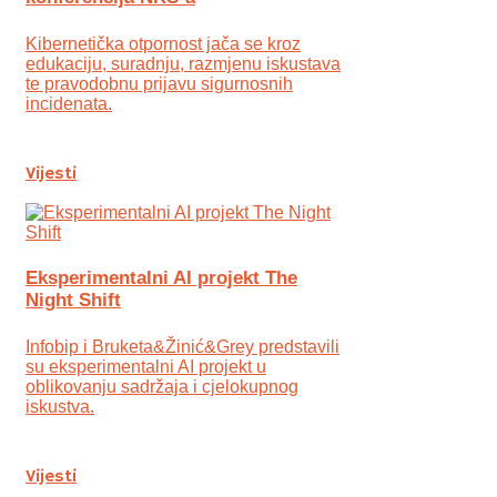
Kibernetička otpornost jača se kroz
edukaciju, suradnju, razmjenu iskustava
te pravodobnu prijavu sigurnosnih
incidenata.
Vijesti
Eksperimentalni AI projekt The
Night Shift
Infobip i Bruketa&Žinić&Grey predstavili
su eksperimentalni AI projekt u
oblikovanju sadržaja i cjelokupnog
iskustva.
Vijesti