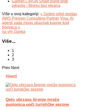
Garmin CIRQA Smart Band prati
zdravlje i fitness bez ekrana
Više u ovoj kategoriji:
« Sedmi odjel postao
AWS Premier Consulting Partner
Visa: AI
agenti sada mogu obavljati kupnje kod
trgovaca »
na vrh članka
Više...
1
2
3
Prev
Next
Vijesti
Qelo ubrzava širenje mreže
punionica uoči turističke sezone