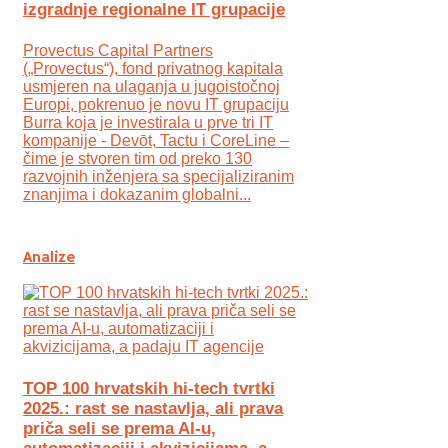
izgradnje regionalne IT grupacije
Provectus Capital Partners
(„Provectus“), fond privatnog kapitala
usmjeren na ulaganja u jugoistočnoj
Europi, pokrenuo je novu IT grupaciju
Burra koja je investirala u prve tri IT
kompanije - Devōt, Tactu i CoreLine –
čime je stvoren tim od preko 130
razvojnih inženjera sa specijaliziranim
znanjima i dokazanim globalni...
Analize
TOP 100 hrvatskih hi-tech tvrtki
2025.: rast se nastavlja, ali prava
priča seli se prema AI-u,