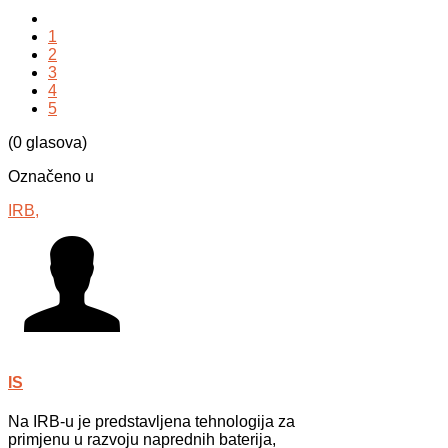
1
2
3
4
5
(0 glasova)
Označeno u
IRB,
IS
Na IRB-u je predstavljena tehnologija za
primjenu u razvoju naprednih baterija,