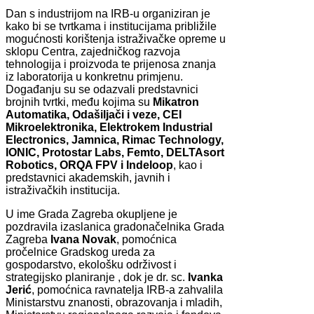
Dan s industrijom na IRB-u organiziran je
kako bi se tvrtkama i institucijama približile
mogućnosti korištenja istraživačke opreme u
sklopu Centra, zajedničkog razvoja
tehnologija i proizvoda te prijenosa znanja
iz laboratorija u konkretnu primjenu.
Događanju su se odazvali predstavnici
brojnih tvrtki, među kojima su
Mikatron
Automatika, Odašiljači i veze, CEI
Mikroelektronika, Elektrokem Industrial
Electronics, Jamnica, Rimac Technology,
IONIC, Protostar Labs, Femto, DELTAsort
Robotics, ORQA FPV i Indeloop
, kao i
predstavnici akademskih, javnih i
istraživačkih institucija.
U ime Grada Zagreba okupljene je
pozdravila izaslanica gradonačelnika Grada
Zagreba
Ivana Novak
, pomoćnica
pročelnice Gradskog ureda za
gospodarstvo, ekološku održivost i
strategijsko planiranje , dok je dr. sc.
Ivanka
Jerić
, pomoćnica ravnatelja IRB-a zahvalila
Ministarstvu znanosti, obrazovanja i mladih,