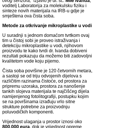
ovog senzora,
“ izjavio je dr. sc.
Mile Ivanda
,
voditelj Laboratorija za molekulsku fiziku i
sinteze novih materijala na IRB-u gdje je
smještena ova čista soba.
Metode za otkrivanje mikroplastike u vodi
U suradnji s jednom domaćom tvrtkom ovaj
tim u čistoj sobi je proveo istraživanja i
detekciju mikroplastike u vodi, njihovom
proizvodu te kako tvrdi dr. Ivanda dobiveni
rezultati pokazuju da možemo biti zadovoljni
kvalitetom vode koju pijemo.
Čista soba površine je 120 četvornih metara,
a sastoji se od triju odvojenih dijelova s
različitim razinama čistoće, od prostora za
pripremu uzoraka, prostora za nanošenje
tankih slojeva materijala te najčišćeg dijela
namijenjenog fotolitografiji, postupku kojim
se na površinama izrađuju vrlo sitne
strukture potrebne za proizvodnju
poluvodičkih komponenti.
Vrijednost ulaganja u prostor iznosi oko
800.000 eura
, dok je vrijednost opreme