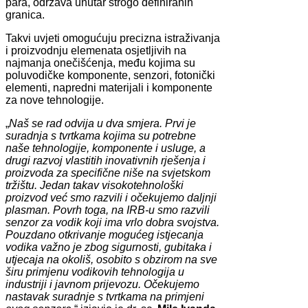
para, održava unutar strogo definiranih
granica.
Takvi uvjeti omogućuju precizna istraživanja
i proizvodnju elemenata osjetljivih na
najmanja onečišćenja, među kojima su
poluvodičke komponente, senzori, fotonički
elementi, napredni materijali i komponente
za nove tehnologije.
„
Naš se rad odvija u dva smjera. Prvi je
suradnja s tvrtkama kojima su potrebne
naše tehnologije, komponente i usluge, a
drugi razvoj vlastitih inovativnih rješenja i
proizvoda za specifične niše na svjetskom
tržištu. Jedan takav visokotehnološki
proizvod već smo razvili i očekujemo daljnji
plasman. Povrh toga, na IRB-u smo razvili
senzor za vodik koji ima vrlo dobra svojstva.
Pouzdano otkrivanje mogućeg istjecanja
vodika važno je zbog sigurnosti, gubitaka i
utjecaja na okoliš, osobito s obzirom na sve
širu primjenu vodikovih tehnologija u
industriji i javnom prijevozu. Očekujemo
nastavak suradnje s tvrtkama na primjeni