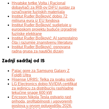
Hrvatske tvrtke Volta i Racional
dobavljači za IRB-ov DiFU sustav za
ozračivanje fuzijskih materijala
Institut Ruđer Bošković dobio 72
milijuna eura iz EU fondova
Institut Ruđer Bošković sudjeluje u
europskom projektu buduće izgradnje
fuzijske elektrane
Institut Ruđer Bošković: AI samostalno
čita i razumije znanstvenu literaturu
Institut Ruđer Bošković: osnovana
radna grupa za nautički dizajn
Zadnji sadržaj od IS
Palac gore za Samsung Galaxy Z
Fold8 Ultra
Hisense UR8S: Telka za svaku sobu
LG Electronics dobio NVIDIA certifikat
za jedinicu za distribuciju rashladne
tekućine snage 600 kW
Ericsson Nikola Tesla ostvario rast
prihoda, profitabilnosti i ugovorenih
poslova u prvom polugodištu 2026.