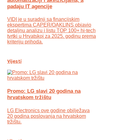
automatizaciji i akvizicijama, a
padaju IT agencije
VIDI je u suradnji sa financijskim
ekspertima CAPER/OAKLINS objavio
detaljnu analizu i listu TOP 100+ hi-tech
tvrtki u Hrvatskoj za 2025. godinu prema
kriteriju prihoda.
Vijesti
Promo: LG slavi 20 godina na
hrvatskom tržištu
LG Electronics ove godine obilježava
20 godina poslovanja na hrvatskom
tržištu.