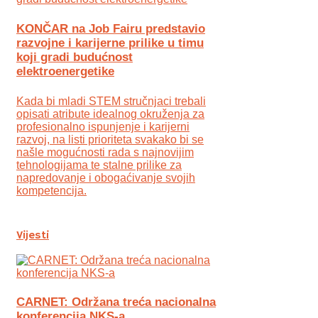
KONČAR na Job Fairu predstavio
razvojne i karijerne prilike u timu
koji gradi budućnost
elektroenergetike
Kada bi mladi STEM stručnjaci trebali
opisati atribute idealnog okruženja za
profesionalno ispunjenje i karijerni
razvoj, na listi prioriteta svakako bi se
našle mogućnosti rada s najnovijim
tehnologijama te stalne prilike za
napredovanje i obogaćivanje svojih
kompetencija.
Vijesti
CARNET: Održana treća nacionalna
konferencija NKS-a