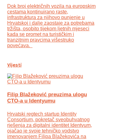
Dok broj električnih vozila na europskim
cestama kontinuirano raste,
infrastruktura za njihovo punjenje u
Hrvatskoj i dalje zaostaje za potrebama
tržišta, osobito tijekom ljetnih mjeseci
kada se promet na turističkim i
tranzitnim pravcima višestruko
povećava.
Vijesti
Filip Blažeković preuzima ulogu
CTO-a u Identyumu
Hrvatski regtech startup Identity
Consortium, pokretač sveobuhvatnog
rješenja za digitalni identitet Identyum,
ojаčao je svoje tehničko vodstvo
imenovanjem Filipa Blažekovića na