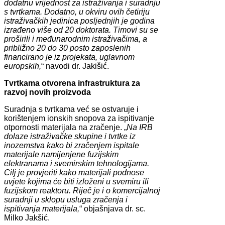
dodatnu vrijednost za istraživanja i suradnju
s tvrtkama. Dodatno, u okviru ovih četiriju
istraživačkih jedinica posljednjih je godina
izrađeno više od 20 doktorata. Timovi su se
proširili i međunarodnim istraživačima, a
približno 20 do 30 posto zaposlenih
financirano je iz projekata, uglavnom
europskih,
“ navodi dr. Jakišić.
Tvrtkama otvorena infrastruktura za
razvoj novih proizvoda
Suradnja s tvrtkama već se ostvaruje i
korištenjem ionskih snopova za ispitivanje
otpornosti materijala na zračenje. „
Na IRB
dolaze istraživačke skupine i tvrtke iz
inozemstva kako bi zračenjem ispitale
materijale namijenjene fuzijskim
elektranama i svemirskim tehnologijama.
Cilj je provjeriti kako materijali podnose
uvjete kojima će biti izloženi u svemiru ili
fuzijskom reaktoru. Riječ je i o komercijalnoj
suradnji u sklopu usluga zračenja i
ispitivanja materijala,
“ objašnjava dr. sc.
Milko Jakšić.