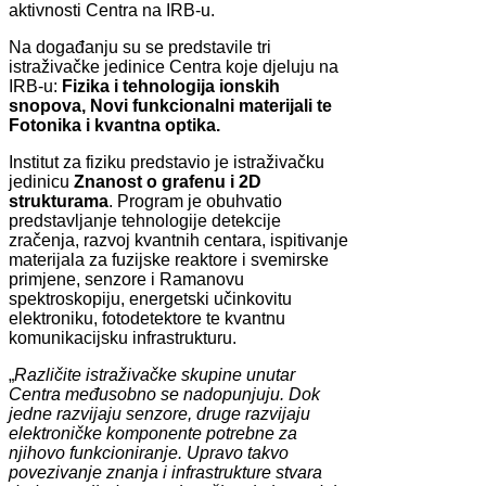
aktivnosti Centra na IRB-u.
Na događanju su se predstavile tri
istraživačke jedinice Centra koje djeluju na
IRB-u:
Fizika i tehnologija ionskih
snopova, Novi funkcionalni materijali te
Fotonika i kvantna optika.
Institut za fiziku predstavio je istraživačku
jedinicu
Znanost o grafenu i 2D
strukturama
. Program je obuhvatio
predstavljanje tehnologije detekcije
zračenja, razvoj kvantnih centara, ispitivanje
materijala za fuzijske reaktore i svemirske
primjene, senzore i Ramanovu
spektroskopiju, energetski učinkovitu
elektroniku, fotodetektore te kvantnu
komunikacijsku infrastrukturu.
„
Različite istraživačke skupine unutar
Centra međusobno se nadopunjuju. Dok
jedne razvijaju senzore, druge razvijaju
elektroničke komponente potrebne za
njihovo funkcioniranje. Upravo takvo
povezivanje znanja i infrastrukture stvara