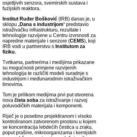
osjetljivih senzora, svemirskih sustava i
fuzijskih reaktora.
Institut Ruđer Bošković
(IRB) danas je, u
sklopu „
Dana s industrijom
“ predstavio
istraživačku infrastrukturu, rezultate i
tehnologije razvijene u Centru izvrsnosti za
napredne materijale i senzore (
CEMS
), koji
IRB vodi u partnerstvu s
Institutom za
fiziku.
Tvrtkama, partnerima i medijima prikazane
su mogućnosti primjene razvijenih
tehnologija te različiti modeli suradnje s
industrijom i međunarodnim istraživačkim
timovima.
Tom je prilikom medijima prvi put otvorena
nova
čista soba
za istraživanje i razvoj
poluvodičkih materijala i komponenti.
Riječ je o posebno projektiranom i visoko
kontroliranom zatvorenom prostoru u kojem
se koncentracija lebdećih čestica u zraku,
poput prašine, mikroorganizama i kemijskih