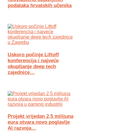
podataka hrvatskih učenika
Uskoro počinje Liftoff
konferencija i najveće
okupljanje deep tech
zajednice…
Projekt vrijedan 2,5 milijuna
eura otvara novo poglavlje
AI razvoja…