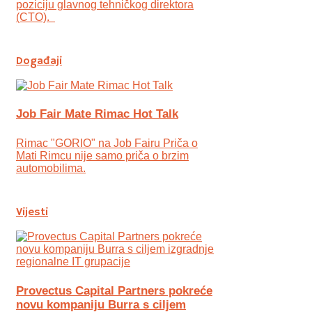
poziciju glavnog tehničkog direktora
(CTO).
Događaji
Job Fair Mate Rimac Hot Talk
Rimac "GORIO" na Job Fairu Priča o
Mati Rimcu nije samo priča o brzim
automobilima.
Vijesti
Provectus Capital Partners pokreće
novu kompaniju Burra s ciljem