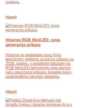
sustava.
Vijesti
Hisense RGB MiniLED: nova
generacija prikaza
Hisense je predstavio novu liniju
televizora i rješenja za kućnu zabavu za
2026. godinu, s posebnim fokusom na
RGB MiniLED tehnologiju koja donosi
veću preciznost prikaza, bogatije boje i
unaprijeđeno iskustvo gledanja.
Vijesti