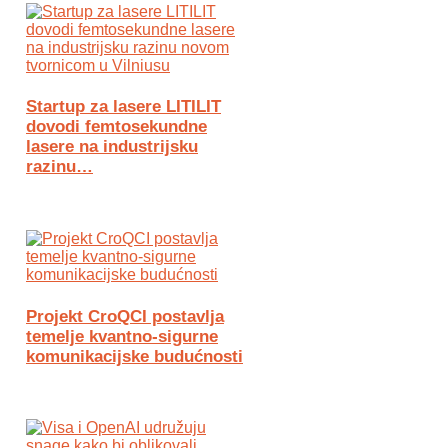
Startup za lasere LITILIT
dovodi femtosekundne
lasere na industrijsku
razinu…
Projekt CroQCI postavlja
temelje kvantno-sigurne
komunikacijske budućnosti