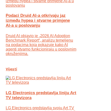
Podaci Druid AI-a otkrivaju jaz
između hypea i stvarne primjene
AI-a u poslovanju
Druid AI objavio je „2026 AI Adoption
Benchmark Report“, analizu temeljenu
na podacima koja pokazuje kako AI
agenti stvarno funkcioniraju u poslovnim
okruženjima.
Vijesti
LG Electronics predstavlja liniju Art
TV televizora
LG Electronics predstavlja svoju Art TV