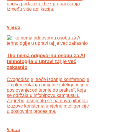
unosa podataka i bez prebacivanja
između više aplikacija.
Vijesti
Tko nema odgovornu osobu za AI
tehnologije u upravi taj je već
zakasnio
Ovogodišnje, treće izdanje konferencije
„Implementacija umjetne inteligencije u
poslovanje: od teorije do prakse“, koja
se održala u Infobipovu kampusu u
Zagrebu, usmjerilo se na nova pitanja i
izazove korištenja umjetne inteligencije
u poslovnim procesima.
Vijesti