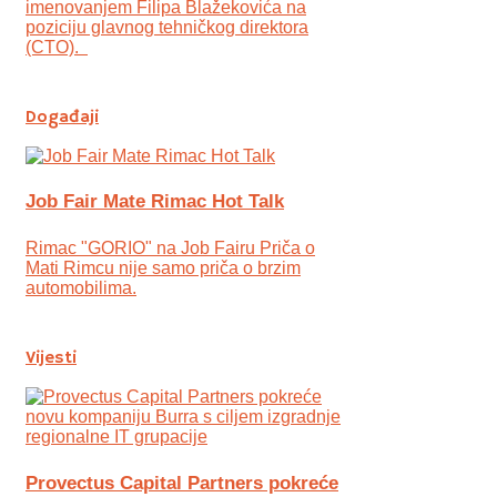
imenovanjem Filipa Blažekovića na
poziciju glavnog tehničkog direktora
(CTO).
Događaji
Job Fair Mate Rimac Hot Talk
Rimac "GORIO" na Job Fairu Priča o
Mati Rimcu nije samo priča o brzim
automobilima.
Vijesti
Provectus Capital Partners pokreće