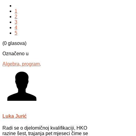
1
2
3
4
5
(0 glasova)
Označeno u
Algebra,
program,
Luka Jurić
Radi se o djelomičnoj kvalifikaciji, HKO
razine šest, trajanja pet mjeseci čime se