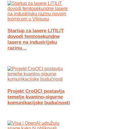
Startup za lasere LITILIT
dovodi femtosekundne
lasere na industrijsku
razinu…
Projekt CroQCI postavlja
temelje kvantno-sigurne
komunikacijske budućnosti