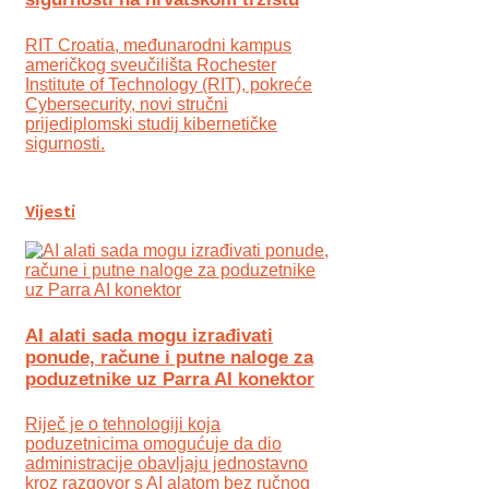
RIT Croatia, međunarodni kampus
američkog sveučilišta Rochester
Institute of Technology (RIT), pokreće
Cybersecurity, novi stručni
prijediplomski studij kibernetičke
sigurnosti.
Vijesti
AI alati sada mogu izrađivati
ponude, račune i putne naloge za
poduzetnike uz Parra AI konektor
Riječ je o tehnologiji koja
poduzetnicima omogućuje da dio
administracije obavljaju jednostavno
kroz razgovor s AI alatom bez ručnog