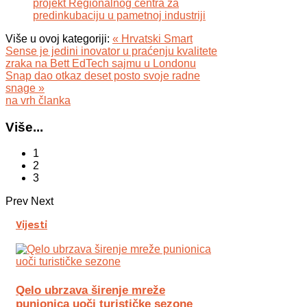
projekt Regionalnog centra za
predinkubaciju u pametnoj industriji
Više u ovoj kategoriji:
« Hrvatski Smart
Sense je jedini inovator u praćenju kvalitete
zraka na Bett EdTech sajmu u Londonu
Snap dao otkaz deset posto svoje radne
snage »
na vrh članka
Više...
1
2
3
Prev
Next
Vijesti
Qelo ubrzava širenje mreže
punionica uoči turističke sezone