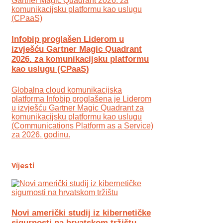
Infobip proglašen Liderom u
izvješću Gartner Magic Quadrant
2026. za komunikacijsku platformu
kao uslugu (CPaaS)
Globalna cloud komunikacijska
platforma Infobip proglašena je Liderom
u izvješću Gartner Magic Quadrant za
komunikacijsku platformu kao uslugu
(Communications Platform as a Service)
za 2026. godinu.
Vijesti
Novi američki studij iz kibernetičke
sigurnosti na hrvatskom tržištu