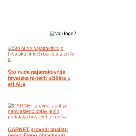
Biz Tech web portal powered by
Što nude najatraktivnija
hrvatska hi-tech učilišta u
eri AI-a
CARNET provodi analizu
neovlašteno objavljenih