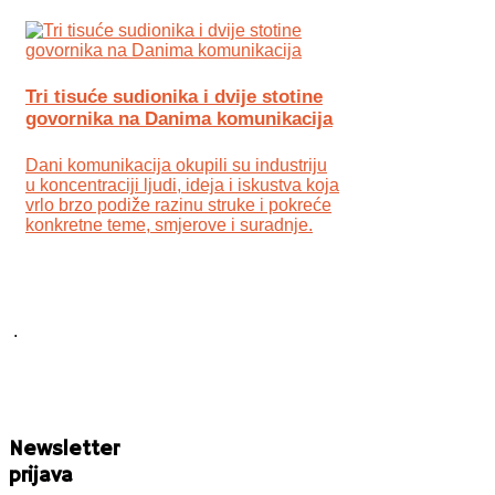
Tri tisuće sudionika i dvije stotine
govornika na Danima komunikacija
Dani komunikacija okupili su industriju
u koncentraciji ljudi, ideja i iskustva koja
vrlo brzo podiže razinu struke i pokreće
konkretne teme, smjerove i suradnje.
.
Newsletter
prijava