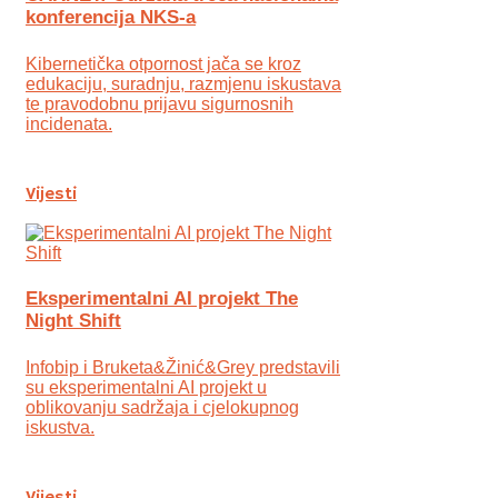
konferencija NKS-a
Kibernetička otpornost jača se kroz
edukaciju, suradnju, razmjenu iskustava
te pravodobnu prijavu sigurnosnih
incidenata.
Vijesti
Eksperimentalni AI projekt The
Night Shift
Infobip i Bruketa&Žinić&Grey predstavili
su eksperimentalni AI projekt u
oblikovanju sadržaja i cjelokupnog
iskustva.
Vijesti