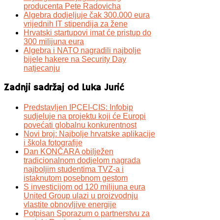
producenta Pete Radovicha
Algebra dodjeljuje čak 300.000 eura
vrijednih IT stipendija za žene
Hrvatski startupovi imat će pristup do
300 milijuna eura
Algebra i NATO nagradili najbolje
bijele hakere na Security Day
natjecanju
Zadnji sadržaj od Luka Jurić
Predstavljen IPCEI-CIS: Infobip
sudjeluje na projektu koji će Europi
povećati globalnu konkurentnost
Novi broj: Najbolje hrvatske aplikacije
i škola fotografije
Dan KONČARA obilježen
tradicionalnom dodjelom nagrada
najboljim studentima TVZ-a i
istaknutom posebnom gestom
S investicijom od 120 milijuna eura
United Group ulazi u proizvodnju
vlastite obnovljive energije
Potpisan Sporazum o partnerstvu za