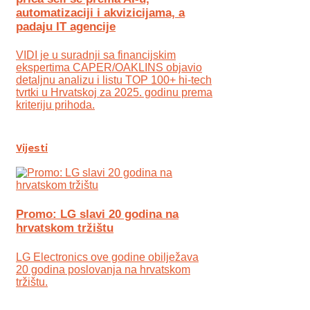
automatizaciji i akvizicijama, a
padaju IT agencije
VIDI je u suradnji sa financijskim
ekspertima CAPER/OAKLINS objavio
detaljnu analizu i listu TOP 100+ hi-tech
tvrtki u Hrvatskoj za 2025. godinu prema
kriteriju prihoda.
Vijesti
Promo: LG slavi 20 godina na
hrvatskom tržištu
LG Electronics ove godine obilježava
20 godina poslovanja na hrvatskom
tržištu.