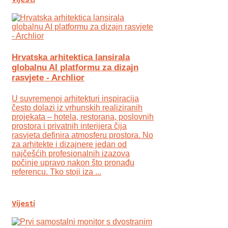
Hrvatska arhitektica lansirala
globalnu AI platformu za dizajn
rasvjete - Archlior
U suvremenoj arhitekturi inspiracija
često dolazi iz vrhunskih realiziranih
projekata – hotela, restorana, poslovnih
prostora i privatnih interijera čija
rasvjeta definira atmosferu prostora. No
za arhitekte i dizajnere jedan od
najčešćih profesionalnih izazova
počinje upravo nakon što pronađu
referencu. Tko stoji iza ...
Vijesti