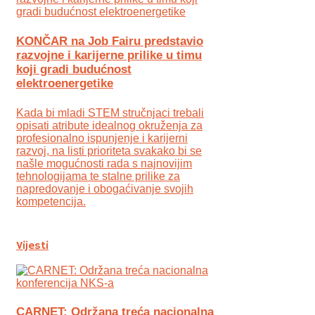
KONČAR na Job Fairu predstavio
razvojne i karijerne prilike u timu
koji gradi budućnost
elektroenergetike
Kada bi mladi STEM stručnjaci trebali
opisati atribute idealnog okruženja za
profesionalno ispunjenje i karijerni
razvoj, na listi prioriteta svakako bi se
našle mogućnosti rada s najnovijim
tehnologijama te stalne prilike za
napredovanje i obogaćivanje svojih
kompetencija.
Vijesti
CARNET: Održana treća nacionalna