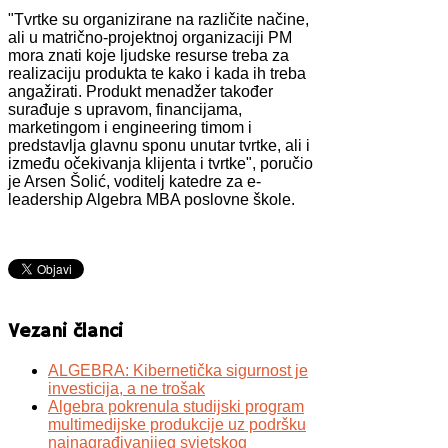
"Tvrtke su organizirane na različite načine,
ali u matrično-projektnoj organizaciji PM
mora znati koje ljudske resurse treba za
realizaciju produkta te kako i kada ih treba
angažirati. Produkt menadžer također
surađuje s upravom, financijama,
marketingom i engineering timom i
predstavlja glavnu sponu unutar tvrtke, ali i
između očekivanja klijenta i tvrtke", poručio
je Arsen Šolić, voditelj katedre za e-
leadership Algebra MBA poslovne škole.
Vezani članci
ALGEBRA: Kibernetička sigurnost je
investicija, a ne trošak
Algebra pokrenula studijski program
multimedijske produkcije uz podršku
najnagrađivanijeg svjetskog