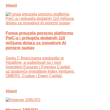
Vijesti
Fonoa preuzela poreznu platformu
PwC-a i prikupila dodatnih 110
milijuna dolara za inovativni AI
porezni sustav
Seriju C financiranja predvodio je
Headline, a sudjelovali su i novi
investitori Eurazeo i Forestay Capital,
uz postojeće investitore Index Ventures,
OMERS, Coatue i Dawn Capital.
Vijesti
Hisense 100UXQ