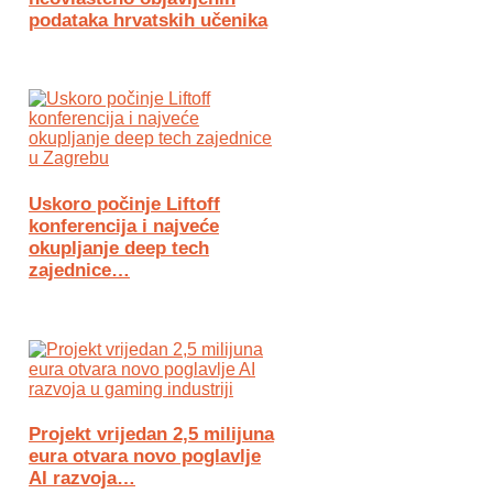
podataka hrvatskih učenika
Uskoro počinje Liftoff
konferencija i najveće
okupljanje deep tech
zajednice…
Projekt vrijedan 2,5 milijuna
eura otvara novo poglavlje
AI razvoja…