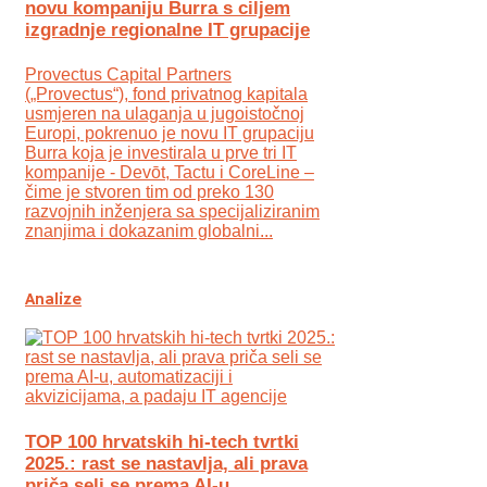
novu kompaniju Burra s ciljem
izgradnje regionalne IT grupacije
Provectus Capital Partners
(„Provectus“), fond privatnog kapitala
usmjeren na ulaganja u jugoistočnoj
Europi, pokrenuo je novu IT grupaciju
Burra koja je investirala u prve tri IT
kompanije - Devōt, Tactu i CoreLine –
čime je stvoren tim od preko 130
razvojnih inženjera sa specijaliziranim
znanjima i dokazanim globalni...
Analize
TOP 100 hrvatskih hi-tech tvrtki
2025.: rast se nastavlja, ali prava
priča seli se prema AI-u,