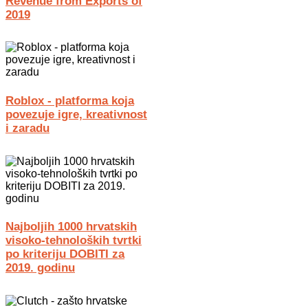
Revenue from Exports of
2019
Roblox - platforma koja
povezuje igre, kreativnost
i zaradu
Najboljih 1000 hrvatskih
visoko-tehnoloških tvrtki
po kriteriju DOBITI za
2019. godinu