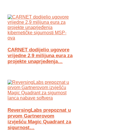
CARNET dodijelio ugovore
vrijedne 2,9 milijuna eura za
projekte unaprjeđenja…
ReversingLabs prepoznat u
prvom Gartnerovom
izvješću Magic Quadrant za
sigurnost…