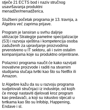
stječe 21 ECTS bod i naziv stručnog
usavršavanja produktni
menadžer/menadžerica.
Službeni početak programa je 13. travnja, a
Algebra već zaprima prijave.
Program je lansiran u svrhu daljnje
utilizacije Strategije pametne specijalizacije
(S3) i razvoja vještina i kompetencija osoba
zaduženih za upravljanje proizvodima
prvenstveno u IT sektoru, ali i svim ostalim
kompanijama koje su produktno orijentirane.
Polaznici programa naučit će kako razvijati
inovativne proizvode i raditi na stvarnim
studijama slučaja tvrtki kao što su Netflix ili
Amazon.
Iz Algebre kažu da su u razvoju programa
sudjelovali stručnjaci iz industrije, od kojih
će mnogi nastaviti djelovati kroz program
kao predavači, a koji su iskustvo stjecali u
tvrtkama kao što su Infobip, Happening,
Endave i sl.