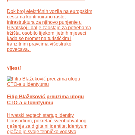
Dok broj električnih vozila na europskim
cestama kontinuirano raste,
infrastruktura za njihovo punjenje u
Hrvatskoj i dalje zaostaje za potrebama
tržišta, osobito tijekom ljetnih mjeseci
kada se promet na turističkim i
tranzitnim pravcima višestruko
povećava.
Vijesti
Filip Blažeković preuzima ulogu
CTO-a u Identyumu
Hrvatski regtech startup Identity
Consortium, pokretač sveobuhvatnog
rješenja za digitalni identitet Identyum,
ojаčao je svoje tehničko vodstvo