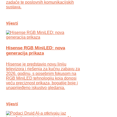
zadaće te poslovnih komunikacijskih
sustava.
Vijesti
Hisense RGB MiniLED: nova
generacija prikaza
Hisense je predstavio novu liniju
televizora i rješenja za kućnu zabavu za
2026. godinu, s posebnim fokusom na
RGB MiniLED tehnologiju koja donosi
veću preciznost prikaza, bogatije boje i
unaprijeđeno iskustvo gledanja.
Vijesti