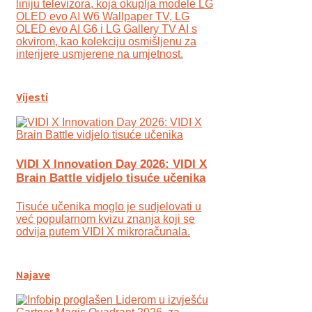
liniju televizora, koja okuplja modele LG
OLED evo AI W6 Wallpaper TV, LG
OLED evo AI G6 i LG Gallery TV AI s
okvirom, kao kolekciju osmišljenu za
interijere usmjerene na umjetnost.
Vijesti
VIDI X Innovation Day 2026: VIDI X
Brain Battle vidjelo tisuće učenika
Tisuće učenika moglo je sudjelovati u
već popularnom kvizu znanja koji se
odvija putem VIDI X mikroračunala.
Najave