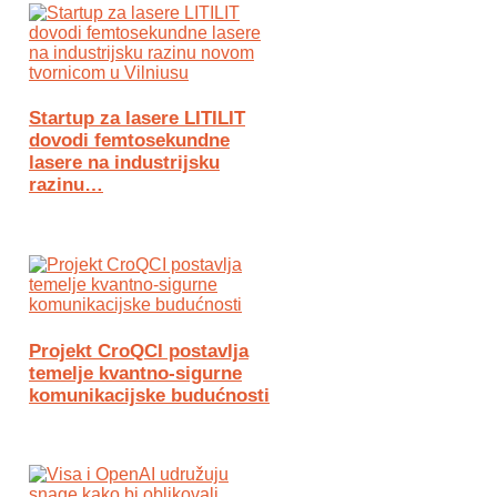
Startup za lasere LITILIT
dovodi femtosekundne
lasere na industrijsku
razinu…
Projekt CroQCI postavlja
temelje kvantno-sigurne
komunikacijske budućnosti