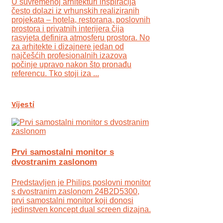
U suvremenoj arhitekturi inspiracija
često dolazi iz vrhunskih realiziranih
projekata – hotela, restorana, poslovnih
prostora i privatnih interijera čija
rasvjeta definira atmosferu prostora. No
za arhitekte i dizajnere jedan od
najčešćih profesionalnih izazova
počinje upravo nakon što pronađu
referencu. Tko stoji iza ...
Vijesti
Prvi samostalni monitor s
dvostranim zaslonom
Predstavljen je Philips poslovni monitor
s dvostranim zaslonom 24B2D5300,
prvi samostalni monitor koji donosi
jedinstven koncept dual screen dizajna.