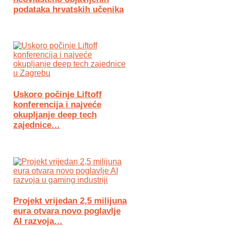
podataka hrvatskih učenika
Uskoro počinje Liftoff
konferencija i najveće
okupljanje deep tech
zajednice…
Projekt vrijedan 2,5 milijuna
eura otvara novo poglavlje
AI razvoja…