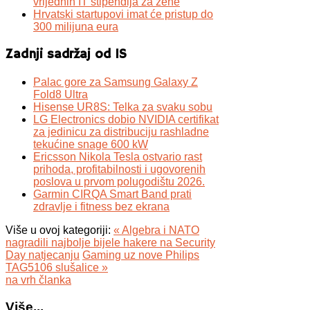
vrijednih IT stipendija za žene
Hrvatski startupovi imat će pristup do
300 milijuna eura
Zadnji sadržaj od IS
Palac gore za Samsung Galaxy Z
Fold8 Ultra
Hisense UR8S: Telka za svaku sobu
LG Electronics dobio NVIDIA certifikat
za jedinicu za distribuciju rashladne
tekućine snage 600 kW
Ericsson Nikola Tesla ostvario rast
prihoda, profitabilnosti i ugovorenih
poslova u prvom polugodištu 2026.
Garmin CIRQA Smart Band prati
zdravlje i fitness bez ekrana
Više u ovoj kategoriji:
« Algebra i NATO
nagradili najbolje bijele hakere na Security
Day natjecanju
Gaming uz nove Philips
TAG5106 slušalice »
na vrh članka
Više...