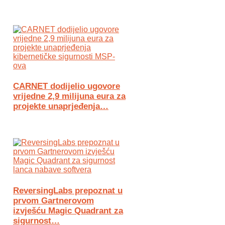
CARNET dodijelio ugovore
vrijedne 2,9 milijuna eura za
projekte unaprjeđenja…
ReversingLabs prepoznat u
prvom Gartnerovom
izvješću Magic Quadrant za
sigurnost…