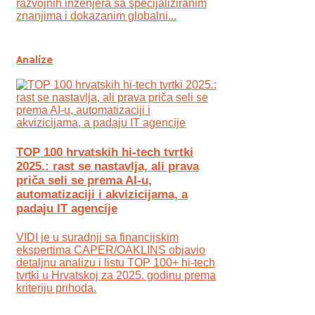
razvojnih inženjera sa specijaliziranim
znanjima i dokazanim globalni...
Analize
TOP 100 hrvatskih hi-tech tvrtki
2025.: rast se nastavlja, ali prava
priča seli se prema AI-u,
automatizaciji i akvizicijama, a
padaju IT agencije
VIDI je u suradnji sa financijskim
ekspertima CAPER/OAKLINS objavio
detaljnu analizu i listu TOP 100+ hi-tech
tvrtki u Hrvatskoj za 2025. godinu prema
kriteriju prihoda.