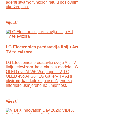
agenti stvarno funkcioniraju u poslovnim
okruženjima.
Vijesti
LG Electronics predstavlja liniju Art
TV televizora
LG Electronics predstavlja svoju Art TV
liniju televizora, koja okuplja modele LG
OLED evo AI W6 Wallpaper TV, LG
OLED evo AI G6 i LG Gallery TV AI s
okvirom, kao kolekciju osmišljenu za
interijere usmjerene na umjetnost.
Vijesti