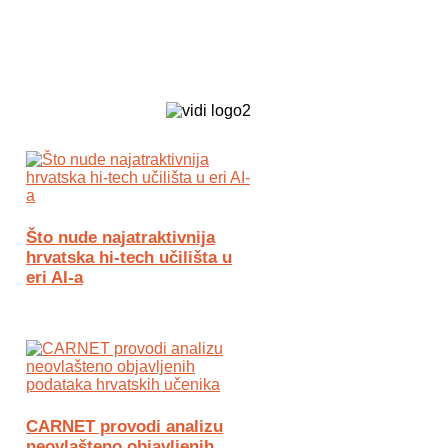
Biz Tech web portal powered by
Što nude najatraktivnija
hrvatska hi-tech učilišta u
eri AI-a
CARNET provodi analizu
neovlašteno objavljenih