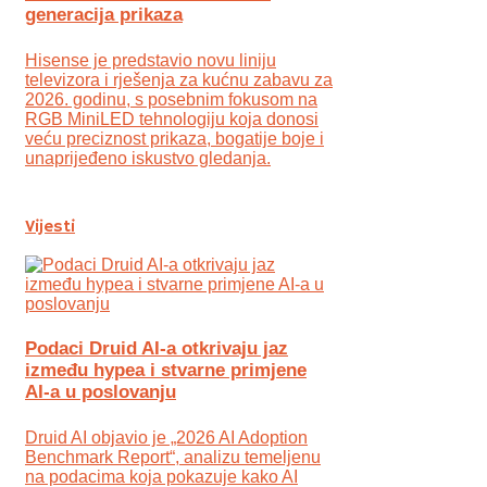
generacija prikaza
Hisense je predstavio novu liniju
televizora i rješenja za kućnu zabavu za
2026. godinu, s posebnim fokusom na
RGB MiniLED tehnologiju koja donosi
veću preciznost prikaza, bogatije boje i
unaprijeđeno iskustvo gledanja.
Vijesti
Podaci Druid AI-a otkrivaju jaz
između hypea i stvarne primjene
AI-a u poslovanju
Druid AI objavio je „2026 AI Adoption
Benchmark Report“, analizu temeljenu
na podacima koja pokazuje kako AI