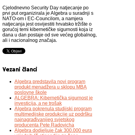
Cjelodnevno Security Day natjecanje po
prvi put organizirala je Algebra u suradnji s
NATO-om i EC-Councilom, a namjera
natjecanja jest osvijestiti hrvatsko tržište o
gorućoj temi kibernetičke sigurnosti koja iz
dana u dan postaje od sve većeg globalnog,
ali i nacionalnog značaja.
Vezani članci
Algebra predstavila novi program
produkt menadžera u sklopu MBA
poslovne škole
ALGEBRA: Kibernetička sigurnost je
investicija, a ne trošak
Algebra pokrenula studijski program
multimedijske produkcije uz podršku
najnagrađivanijeg svjetskog
producenta Pete Radovicha
Algebra dodjeljuje čak 300.000 eura