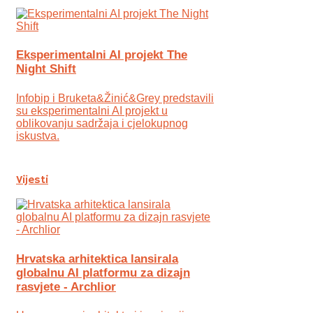
Eksperimentalni AI projekt The
Night Shift
Infobip i Bruketa&Žinić&Grey predstavili
su eksperimentalni AI projekt u
oblikovanju sadržaja i cjelokupnog
iskustva.
Vijesti
Hrvatska arhitektica lansirala
globalnu AI platformu za dizajn
rasvjete - Archlior