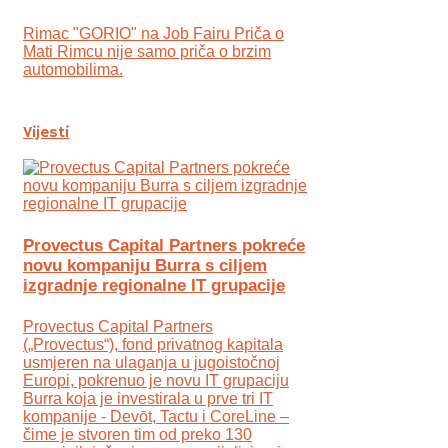
Rimac "GORIO" na Job Fairu Priča o
Mati Rimcu nije samo priča o brzim
automobilima.
Vijesti
Provectus Capital Partners pokreće
novu kompaniju Burra s ciljem
izgradnje regionalne IT grupacije
Provectus Capital Partners
(„Provectus“), fond privatnog kapitala
usmjeren na ulaganja u jugoistočnoj
Europi, pokrenuo je novu IT grupaciju
Burra koja je investirala u prve tri IT
kompanije - Devōt, Tactu i CoreLine –
čime je stvoren tim od preko 130