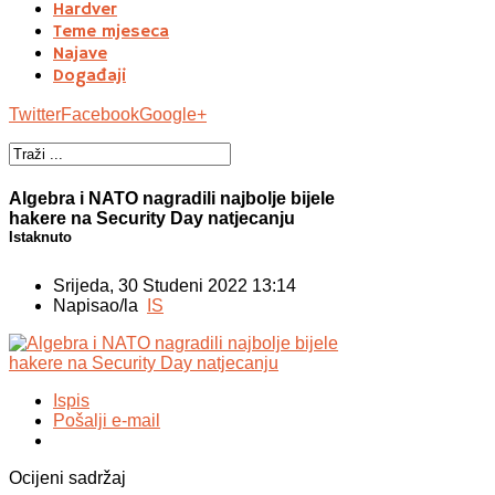
Hardver
Teme mjeseca
Najave
Događaji
Twitter
Facebook
Google+
Algebra i NATO nagradili najbolje bijele
hakere na Security Day natjecanju
Istaknuto
Srijeda, 30 Studeni 2022 13:14
Napisao/la
IS
Ispis
Pošalji e-mail
Ocijeni sadržaj