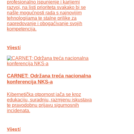
profesionalno ispunjenje i karijerni
razvoj, na listi prioriteta svakako bi se
našle mogućnosti rada s najnovijim
tehnologijama te stalne prilike za
napredovanje i obogaćivanje svojih
kompetencija.
Vijesti
CARNET: Održana treća nacionalna
konferencija NKS-a
Kibernetička otpornost jača se kroz
edukaciju, suradnju, razmjenu iskustava
te pravodobnu prijavu sigurnosnih
incidenata.
Vijesti