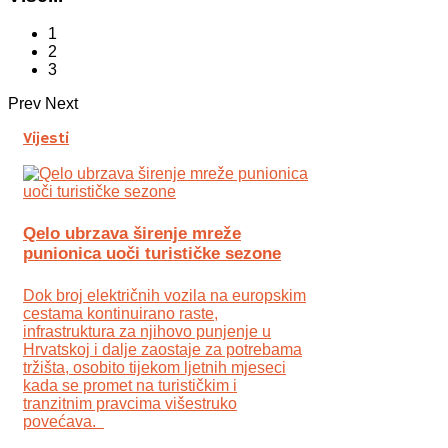
1
2
3
Prev
Next
Vijesti
Qelo ubrzava širenje mreže
punionica uoči turističke sezone
Dok broj električnih vozila na europskim
cestama kontinuirano raste,
infrastruktura za njihovo punjenje u
Hrvatskoj i dalje zaostaje za potrebama
tržišta, osobito tijekom ljetnih mjeseci
kada se promet na turističkim i
tranzitnim pravcima višestruko
povećava.