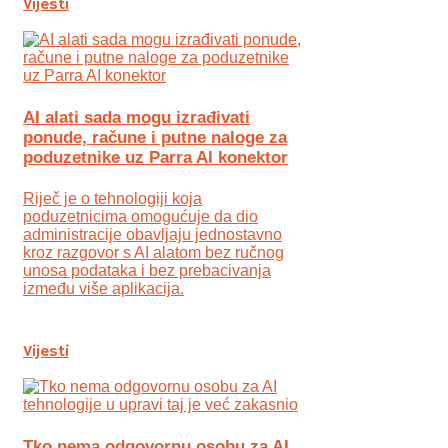
Vijesti
AI alati sada mogu izrađivati
ponude, račune i putne naloge za
poduzetnike uz Parra AI konektor
Riječ je o tehnologiji koja
poduzetnicima omogućuje da dio
administracije obavljaju jednostavno
kroz razgovor s AI alatom bez ručnog
unosa podataka i bez prebacivanja
između više aplikacija.
Vijesti
Tko nema odgovornu osobu za AI