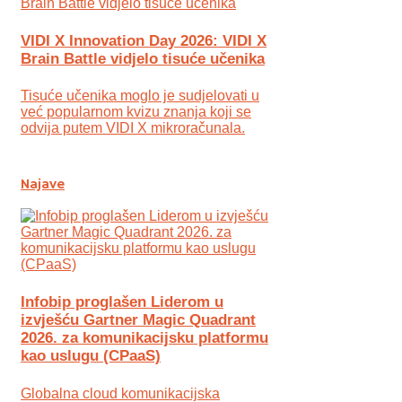
VIDI X Innovation Day 2026: VIDI X
Brain Battle vidjelo tisuće učenika
Tisuće učenika moglo je sudjelovati u
već popularnom kvizu znanja koji se
odvija putem VIDI X mikroračunala.
Najave
Infobip proglašen Liderom u
izvješću Gartner Magic Quadrant
2026. za komunikacijsku platformu
kao uslugu (CPaaS)
Globalna cloud komunikacijska