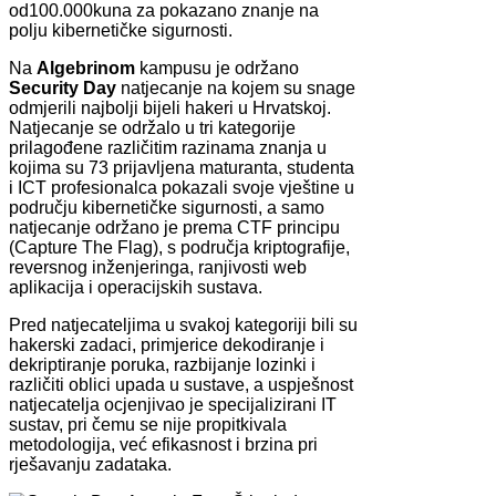
od100.000kuna za pokazano znanje na
polju kibernetičke sigurnosti.
Na
Algebrinom
kampusu je održano
Security Day
natjecanje na kojem su snage
odmjerili najbolji bijeli hakeri u Hrvatskoj.
Natjecanje se održalo u tri kategorije
prilagođene različitim razinama znanja u
kojima su 73 prijavljena maturanta, studenta
i ICT profesionalca pokazali svoje vještine u
području kibernetičke sigurnosti, a samo
natjecanje održano je prema CTF principu
(Capture The Flag), s područja kriptografije,
reversnog inženjeringa, ranjivosti web
aplikacija i operacijskih sustava.
Pred natjecateljima u svakoj kategoriji bili su
hakerski zadaci, primjerice dekodiranje i
dekriptiranje poruka, razbijanje lozinki i
različiti oblici upada u sustave, a uspješnost
natjecatelja ocjenjivao je specijalizirani IT
sustav, pri čemu se nije propitkivala
metodologija, već efikasnost i brzina pri
rješavanju zadataka.