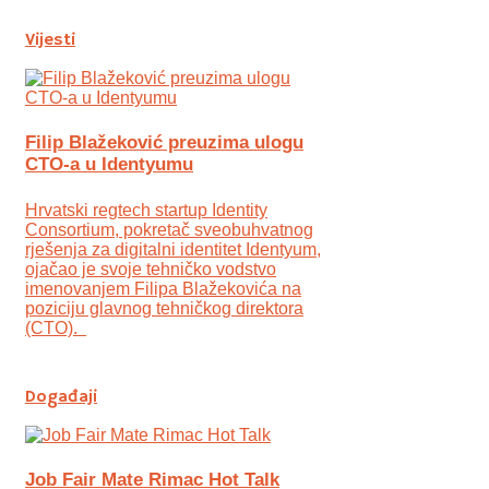
Vijesti
Filip Blažeković preuzima ulogu
CTO-a u Identyumu
Hrvatski regtech startup Identity
Consortium, pokretač sveobuhvatnog
rješenja za digitalni identitet Identyum,
ojаčao je svoje tehničko vodstvo
imenovanjem Filipa Blažekovića na
poziciju glavnog tehničkog direktora
(CTO).
Događaji
Job Fair Mate Rimac Hot Talk