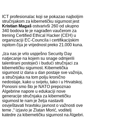
ICT profesionalac koji se pokazao najboljim
stručnjakom za kibernetičku sigurnost jest
Kristian Magaš
ostvarivši 260 od ukupno
340 bodova te je nagrađen vaučerom za
trening Certified Ethical Hacker (CEH) u
organizaciji EC-Councila i certifikacijskim
ispitom čija je vrijednost preko 21.000 kuna.
„Iza nas je vrlo uspješno Security Day
natjecanje na kojem su snage odmjerili
talentirani postojeći i budući stručnjaci za
kibernetičku sigurnost. Kibernetička
sigurnost iz dana u dan postaje sve važnija,
a stručnjaka na tom polju kronično
nedostaje, kako u svijetu, tako i u Hrvatskoj.
Ponosni smo što je NATO prepoznao
Algebrine napore u edukaciji nove
generacije stručnjaka za kibernetičku
sigurnost te nam je želja nastaviti
osvještavati hravtsku javnost o važnosti ove
teme ,“ izjavio je Zlatan Morić, voditelj
katedre za kibernetičku sigurnost na Algebri.