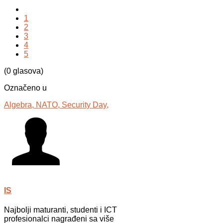
1
2
3
4
5
(0 glasova)
Označeno u
Algebra,
NATO,
Security Day,
IS
Najbolji maturanti, studenti i ICT
profesionalci nagrađeni sa više