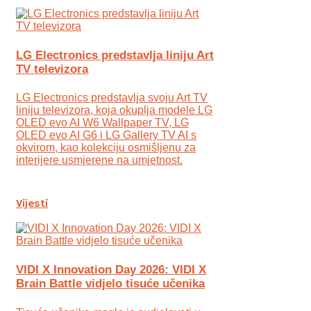
LG Electronics predstavlja liniju Art
TV televizora
LG Electronics predstavlja svoju Art TV
liniju televizora, koja okuplja modele LG
OLED evo AI W6 Wallpaper TV, LG
OLED evo AI G6 i LG Gallery TV AI s
okvirom, kao kolekciju osmišljenu za
interijere usmjerene na umjetnost.
Vijesti
VIDI X Innovation Day 2026: VIDI X
Brain Battle vidjelo tisuće učenika