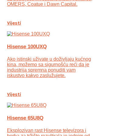
OMERS, Coatue i Dawn Capital.
Vijesti
Hisense 100UXQ
Ako istinski uživate u doživljaju kućnog
kina, možemo sa sigurnošću reći da je
industrija spremna ponuditi vam
iskustvo kakvo zaslužujete.
Vijesti
Hisense 65U8Q
Eksplozivan rast Hisense televizora i
borba za tržište rezultirala je jednim od