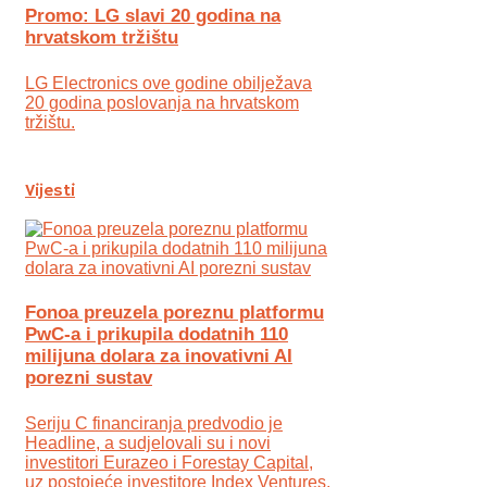
Promo: LG slavi 20 godina na
hrvatskom tržištu
LG Electronics ove godine obilježava
20 godina poslovanja na hrvatskom
tržištu.
Vijesti
Fonoa preuzela poreznu platformu
PwC-a i prikupila dodatnih 110
milijuna dolara za inovativni AI
porezni sustav
Seriju C financiranja predvodio je
Headline, a sudjelovali su i novi
investitori Eurazeo i Forestay Capital,
uz postojeće investitore Index Ventures,