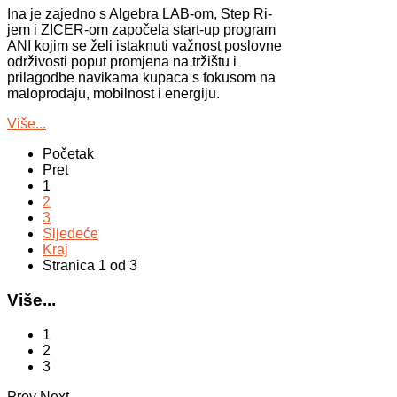
Ina je zajedno s Algebra LAB-om, Step Ri-
jem i ZICER-om započela start-up program
ANI kojim se želi istaknuti važnost poslovne
održivosti poput promjena na tržištu i
prilagodbe navikama kupaca s fokusom na
maloprodaju, mobilnost i energiju.
Više...
Početak
Pret
1
2
3
Sljedeće
Kraj
Stranica 1 od 3
Više...
1
2
3
Prev
Next