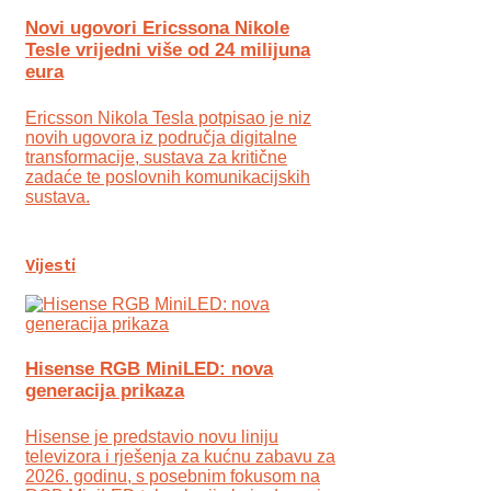
Novi ugovori Ericssona Nikole
Tesle vrijedni više od 24 milijuna
eura
Ericsson Nikola Tesla potpisao je niz
novih ugovora iz područja digitalne
transformacije, sustava za kritične
zadaće te poslovnih komunikacijskih
sustava.
Vijesti
Hisense RGB MiniLED: nova
generacija prikaza
Hisense je predstavio novu liniju
televizora i rješenja za kućnu zabavu za
2026. godinu, s posebnim fokusom na