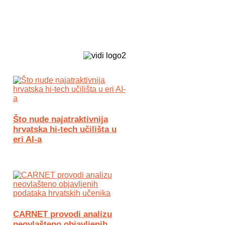
Biz Tech web portal powered by
Što nude najatraktivnija
hrvatska hi-tech učilišta u
eri AI-a
CARNET provodi analizu
neovlašteno objavljenih