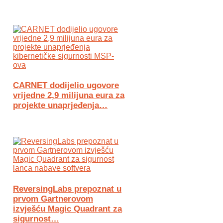
CARNET dodijelio ugovore
vrijedne 2,9 milijuna eura za
projekte unaprjeđenja…
ReversingLabs prepoznat u
prvom Gartnerovom
izvješću Magic Quadrant za
sigurnost…