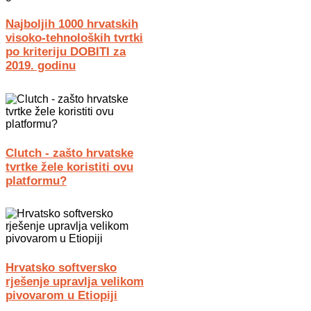
Najboljih 1000 hrvatskih
visoko-tehnoloških tvrtki
po kriteriju DOBITI za
2019. godinu
Clutch - zašto hrvatske
tvrtke žele koristiti ovu
platformu?
Hrvatsko softversko
rješenje upravlja velikom
pivovarom u Etiopiji