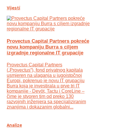
Vijesti
Provectus Capital Partners pokreće
novu kompaniju Burra s ciljem
izgradnje regionalne IT grupacije
Provectus Capital Partners
(„Provectus“), fond privatnog kapitala
usmjeren na ulaganja u jugoistočnoj
Europi, pokrenuo je novu IT grupaciju
Burra koja je investirala u prve tri IT
kompanije - Devōt, Tactu i CoreLine –
čime je stvoren tim od preko 130
razvojnih inženjera sa specijaliziranim
znanjima i dokazanim globalni...
Analize