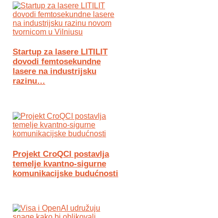
Startup za lasere LITILIT
dovodi femtosekundne
lasere na industrijsku
razinu…
Projekt CroQCI postavlja
temelje kvantno-sigurne
komunikacijske budućnosti