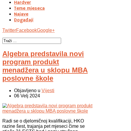
Hardver
Teme mjeseca
Najave
Događaji
Twitter
Facebook
Google+
Algebra predstavila novi
program produkt
menadžera u sklopu MBA
poslovne škole
Objavljeno u
Vijesti
06 Velj 2024
Radi se o djelomičnoj kvalifikaciji, HKO
razine šest, trajanja pet mjeseci čime se