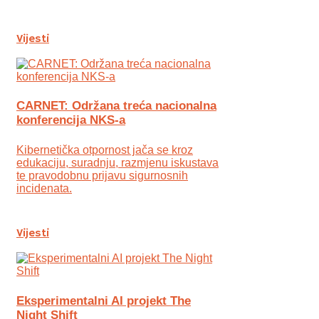
Vijesti
CARNET: Održana treća nacionalna
konferencija NKS-a
Kibernetička otpornost jača se kroz
edukaciju, suradnju, razmjenu iskustava
te pravodobnu prijavu sigurnosnih
incidenata.
Vijesti
Eksperimentalni AI projekt The
Night Shift