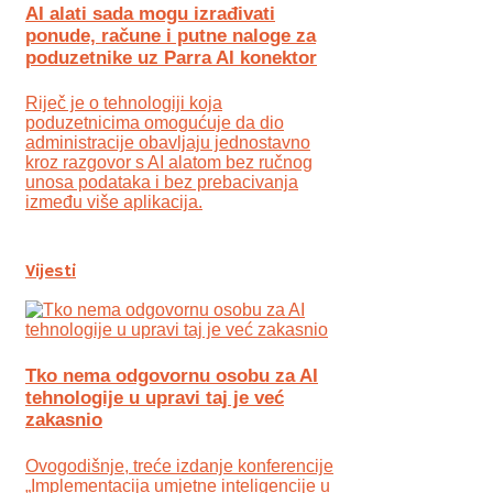
AI alati sada mogu izrađivati
ponude, račune i putne naloge za
poduzetnike uz Parra AI konektor
Riječ je o tehnologiji koja
poduzetnicima omogućuje da dio
administracije obavljaju jednostavno
kroz razgovor s AI alatom bez ručnog
unosa podataka i bez prebacivanja
između više aplikacija.
Vijesti
Tko nema odgovornu osobu za AI
tehnologije u upravi taj je već
zakasnio
Ovogodišnje, treće izdanje konferencije
„Implementacija umjetne inteligencije u