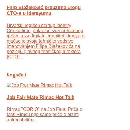
Filip Blažeković preuzima ulogu
CTO-a u Identyumu
Hrvatski regtech startup Identity
Consortium, pokretač sveobuhvatnog
rješenja za digitalni identitet Identyum,
ojаčao je svoje tehničko vodstvo
imenovanjem Filipa Blažekovića na
poziciju glavnog tehničkog direktora
(CTO).
Događaji
Job Fair Mate Rimac Hot Talk
Rimac "GORIO" na Job Fairu Priča o
Mati Rimcu nije samo priča o brzim
automobilima.