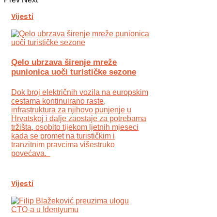
Vijesti
Qelo ubrzava širenje mreže
punionica uoči turističke sezone
Dok broj električnih vozila na europskim
cestama kontinuirano raste,
infrastruktura za njihovo punjenje u
Hrvatskoj i dalje zaostaje za potrebama
tržišta, osobito tijekom ljetnih mjeseci
kada se promet na turističkim i
tranzitnim pravcima višestruko
povećava.
Vijesti