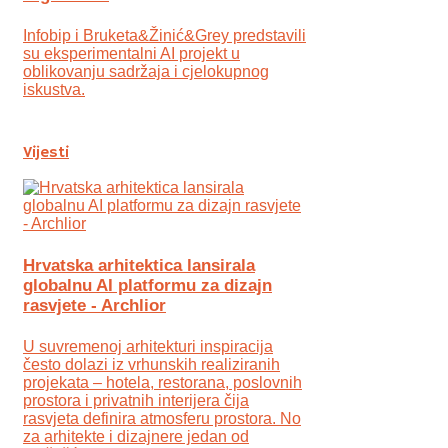
Infobip i Bruketa&Žinić&Grey predstavili
su eksperimentalni AI projekt u
oblikovanju sadržaja i cjelokupnog
iskustva.
Vijesti
Hrvatska arhitektica lansirala
globalnu AI platformu za dizajn
rasvjete - Archlior
U suvremenoj arhitekturi inspiracija
često dolazi iz vrhunskih realiziranih
projekata – hotela, restorana, poslovnih
prostora i privatnih interijera čija
rasvjeta definira atmosferu prostora. No
za arhitekte i dizajnere jedan od