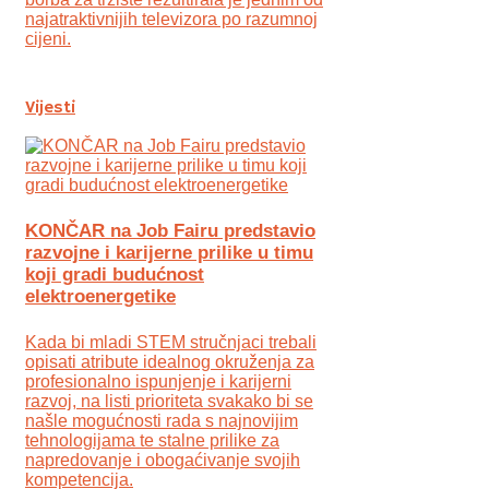
najatraktivnijih televizora po razumnoj
cijeni.
Vijesti
KONČAR na Job Fairu predstavio
razvojne i karijerne prilike u timu
koji gradi budućnost
elektroenergetike
Kada bi mladi STEM stručnjaci trebali
opisati atribute idealnog okruženja za
profesionalno ispunjenje i karijerni
razvoj, na listi prioriteta svakako bi se
našle mogućnosti rada s najnovijim
tehnologijama te stalne prilike za
napredovanje i obogaćivanje svojih
kompetencija.