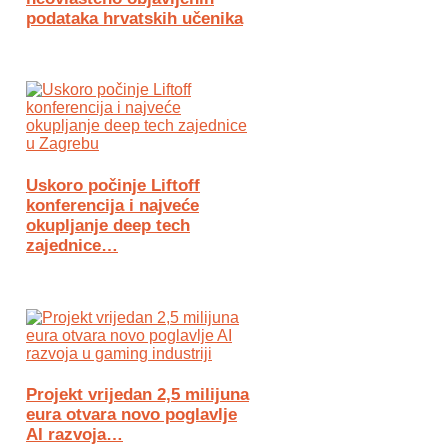
podataka hrvatskih učenika
Uskoro počinje Liftoff
konferencija i najveće
okupljanje deep tech
zajednice…
Projekt vrijedan 2,5 milijuna
eura otvara novo poglavlje
AI razvoja…