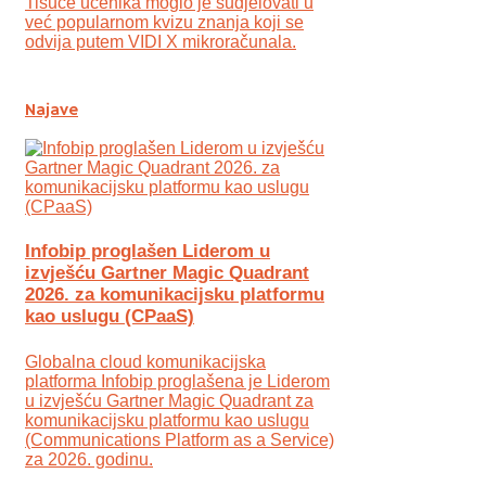
Tisuće učenika moglo je sudjelovati u
već popularnom kvizu znanja koji se
odvija putem VIDI X mikroračunala.
Najave
Infobip proglašen Liderom u
izvješću Gartner Magic Quadrant
2026. za komunikacijsku platformu
kao uslugu (CPaaS)
Globalna cloud komunikacijska
platforma Infobip proglašena je Liderom
u izvješću Gartner Magic Quadrant za
komunikacijsku platformu kao uslugu
(Communications Platform as a Service)
za 2026. godinu.