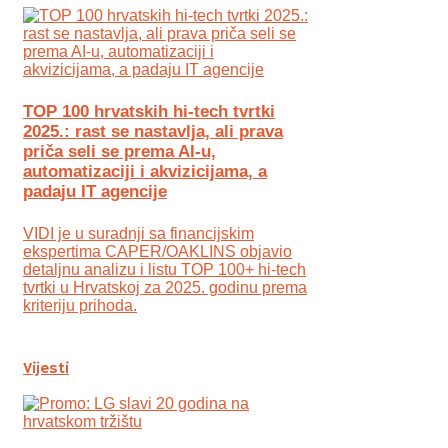
TOP 100 hrvatskih hi-tech tvrtki
2025.: rast se nastavlja, ali prava
priča seli se prema AI-u,
automatizaciji i akvizicijama, a
padaju IT agencije
VIDI je u suradnji sa financijskim
ekspertima CAPER/OAKLINS objavio
detaljnu analizu i listu TOP 100+ hi-tech
tvrtki u Hrvatskoj za 2025. godinu prema
kriteriju prihoda.
Vijesti