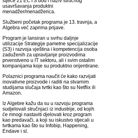
stječe 21 ECTS bod i naziv stručnog
usavršavanja produktni
menadžer/menadžerica.
Službeni početak programa je 13. travnja, a
Algebra već zaprima prijave.
Program je lansiran u svrhu daljnje
utilizacije Strategije pametne specijalizacije
(S3) i razvoja vještina i kompetencija osoba
zaduženih za upravljanje proizvodima
prvenstveno u IT sektoru, ali i svim ostalim
kompanijama koje su produktno orijentirane.
Polaznici programa naučit će kako razvijati
inovativne proizvode i raditi na stvarnim
studijama slučaja tvrtki kao što su Netflix ili
Amazon.
Iz Algebre kažu da su u razvoju programa
sudjelovali stručnjaci iz industrije, od kojih
će mnogi nastaviti djelovati kroz program
kao predavači, a koji su iskustvo stjecali u
tvrtkama kao što su Infobip, Happening,
Endave i sl.