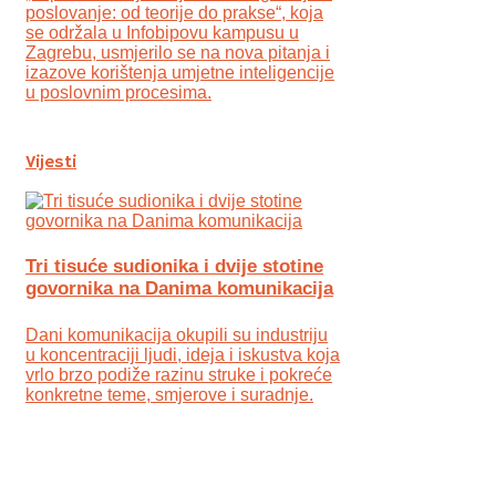
poslovanje: od teorije do prakse“, koja
se održala u Infobipovu kampusu u
Zagrebu, usmjerilo se na nova pitanja i
izazove korištenja umjetne inteligencije
u poslovnim procesima.
Vijesti
Tri tisuće sudionika i dvije stotine
govornika na Danima komunikacija
Dani komunikacija okupili su industriju
u koncentraciji ljudi, ideja i iskustva koja
vrlo brzo podiže razinu struke i pokreće
konkretne teme, smjerove i suradnje.