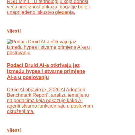
RGB MiniLED tehnologiju koja donosi
veću preciznost prikaza, bogatije boje i
unaprijeđeno iskustvo gledanja.
Vijesti
Podaci Druid AI-a otkrivaju jaz
između hypea i stvarne primjene
AI-a u poslovanju
Druid AI objavio je „2026 AI Adoption
Benchmark Report“, analizu temeljenu
na podacima koja pokazuje kako AI
agenti stvarno funkcioniraju u poslovnim
okruženjima.
Vijesti