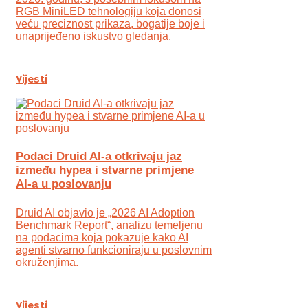
RGB MiniLED tehnologiju koja donosi
veću preciznost prikaza, bogatije boje i
unaprijeđeno iskustvo gledanja.
Vijesti
Podaci Druid AI-a otkrivaju jaz
između hypea i stvarne primjene
AI-a u poslovanju
Druid AI objavio je „2026 AI Adoption
Benchmark Report“, analizu temeljenu
na podacima koja pokazuje kako AI
agenti stvarno funkcioniraju u poslovnim
okruženjima.
Vijesti