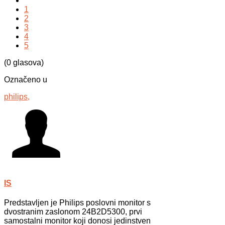
1
2
3
4
5
(0 glasova)
Označeno u
philips,
IS
Predstavljen je Philips poslovni monitor s
dvostranim zaslonom 24B2D5300, prvi
samostalni monitor koji donosi jedinstven