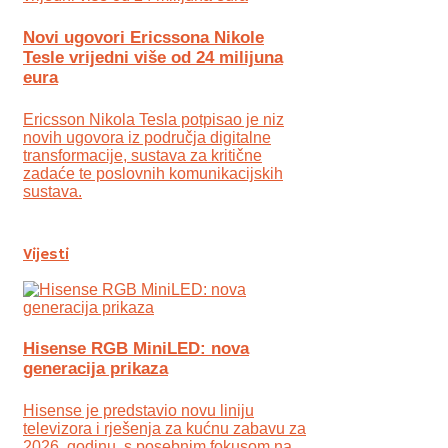
Novi ugovori Ericssona Nikole
Tesle vrijedni više od 24 milijuna
eura
Ericsson Nikola Tesla potpisao je niz
novih ugovora iz područja digitalne
transformacije, sustava za kritične
zadaće te poslovnih komunikacijskih
sustava.
Vijesti
Hisense RGB MiniLED: nova
generacija prikaza
Hisense je predstavio novu liniju
televizora i rješenja za kućnu zabavu za
2026. godinu, s posebnim fokusom na