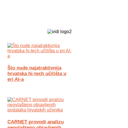
Biz Tech web portal powered by
Što nude najatraktivnija
hrvatska hi-tech učilišta u
eri AI-a
CARNET provodi analizu
neovlašteno objavljenih