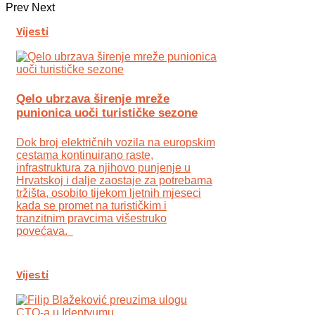
Prev
Next
Vijesti
Qelo ubrzava širenje mreže
punionica uoči turističke sezone
Dok broj električnih vozila na europskim
cestama kontinuirano raste,
infrastruktura za njihovo punjenje u
Hrvatskoj i dalje zaostaje za potrebama
tržišta, osobito tijekom ljetnih mjeseci
kada se promet na turističkim i
tranzitnim pravcima višestruko
povećava.
Vijesti