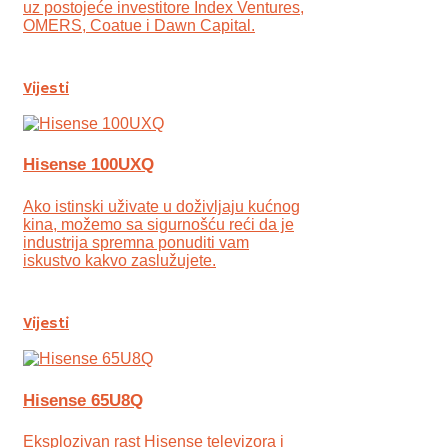
uz postojeće investitore Index Ventures,
OMERS, Coatue i Dawn Capital.
Vijesti
Hisense 100UXQ
Ako istinski uživate u doživljaju kućnog
kina, možemo sa sigurnošću reći da je
industrija spremna ponuditi vam
iskustvo kakvo zaslužujete.
Vijesti
Hisense 65U8Q
Eksplozivan rast Hisense televizora i