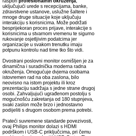
raspon
profesionalnih okruženja
,
uključujući urede s recepcijama, banke,
zdravstvene ustanove, uslužne šaltere i
mnoge druge situacije koje uključuju
interakciju s korisnicima. Može podržati
besprijekoran proces prijave, interakcije s
korisnicima u stvarnom vremenu te sigurno
rukovanje osjetljivim podatcima jer
organizacije u svakom trenutku imaju
potpunu kontrolu nad time tko što vidi.
Dvostrani poslovni monitor osmišljen je za
dinamična i suradnička moderna radna
okruženja. Omogućuje dvjema osobama
istovremen rad na oba zaslona, bilo
neovisno na istom projektu ili kroz
prezentaciju sadržaja s jedne strane drugoj
osobi. Zahvaljujući ugrađenom postolju s
mogućnošću zakretanja od 180 stupnjeva,
svaki zaslon može brzo i jednostavno
podijeliti s drugom osobom prema potrebi.
Prateći suvremene standarde povezivosti,
ovaj Philips monitor dolazi s HDMI
podrškom i USB-C priključcima, pri čemu