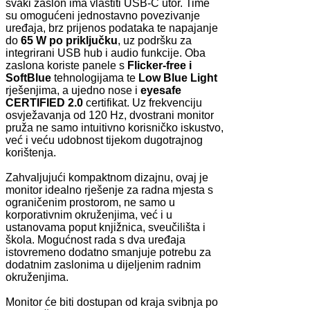
svaki zaslon ima vlastiti USB-C utor. Time
su omogućeni jednostavno povezivanje
uređaja, brz prijenos podataka te napajanje
do
65 W po priključku
, uz podršku za
integrirani USB hub i audio funkcije. Oba
zaslona koriste panele s
Flicker-free i
SoftBlue
tehnologijama te
Low Blue Light
rješenjima, a ujedno nose i
eyesafe
CERTIFIED 2.0
certifikat. Uz frekvenciju
osvježavanja od 120 Hz, dvostrani monitor
pruža ne samo intuitivno korisničko iskustvo,
već i veću udobnost tijekom dugotrajnog
korištenja.
Zahvaljujući kompaktnom dizajnu, ovaj je
monitor idealno rješenje za radna mjesta s
ograničenim prostorom, ne samo u
korporativnim okruženjima, već i u
ustanovama poput knjižnica, sveučilišta i
škola. Mogućnost rada s dva uređaja
istovremeno dodatno smanjuje potrebu za
dodatnim zaslonima u dijeljenim radnim
okruženjima.
Monitor će biti dostupan od kraja svibnja po