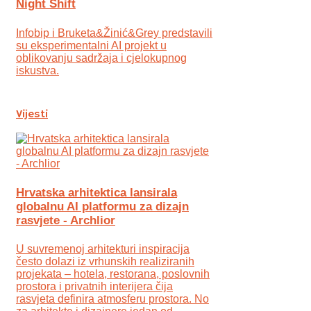
Night Shift
Infobip i Bruketa&Žinić&Grey predstavili
su eksperimentalni AI projekt u
oblikovanju sadržaja i cjelokupnog
iskustva.
Vijesti
Hrvatska arhitektica lansirala
globalnu AI platformu za dizajn
rasvjete - Archlior
U suvremenoj arhitekturi inspiracija
često dolazi iz vrhunskih realiziranih
projekata – hotela, restorana, poslovnih
prostora i privatnih interijera čija
rasvjeta definira atmosferu prostora. No