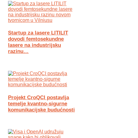
Startup za lasere LITILIT
dovodi femtosekundne
lasere na industrijsku
razinu…
Projekt CroQCI postavlja
temelje kvantno-sigurne
komunikacijske budućnosti