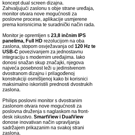
koncept dual screen dizajna.
Zahvaljujući zaslonu s obje strane uređaja,
monitor otvara nove mogućnosti za
poslovne procese, aplikacije usmjerene
prema korisnicima te suradnički način rada.
Monitor je opremljen s
23,8 inčnim IPS
panelima, Full HD
rezolucijom na oba
zaslona, stopom osvježavanja od
120 Hz te
USB-C
povezivanjem za jednostavnu
integraciju s modernim uređajima. Iako
donosi snažan skup značajki, njegova
najveća posebnost leži u jedinstvenom
dvostranom dizajnu i prilagođenoj
konstrukciji osmišljenoj kako bi korisnici
maksimalno iskoristili prednosti dvostrukih
zaslona.
Philips poslovni monitor s dvostranim
zaslonom otvara nove mogućnosti za
poslovna druženja s naglaskom na front-
desk iskustvo.
SmartView i DualView
donose inovativan način upravljanja
sadržajem prikazanim na svakoj strani
zaslona.