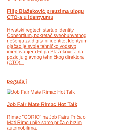
Filip Blažeković preuzima ulogu
CTO-a u Identyumu
Hrvatski regtech startup Identity
Consortium, pokretač sveobuhvatnog
rješenja za digitalni identitet Identyum,
ojаčao je svoje tehničko vodstvo
imenovanjem Filipa Blažekovića na
poziciju glavnog tehničkog direktora
(CTO).
Događaji
Job Fair Mate Rimac Hot Talk
Rimac "GORIO" na Job Fairu Priča o
Mati Rimcu nije samo priča o brzim
automobilima.