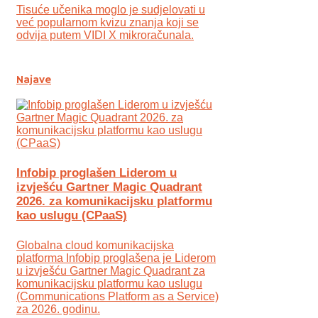
Tisuće učenika moglo je sudjelovati u
već popularnom kvizu znanja koji se
odvija putem VIDI X mikroračunala.
Najave
Infobip proglašen Liderom u
izvješću Gartner Magic Quadrant
2026. za komunikacijsku platformu
kao uslugu (CPaaS)
Globalna cloud komunikacijska
platforma Infobip proglašena je Liderom
u izvješću Gartner Magic Quadrant za
komunikacijsku platformu kao uslugu
(Communications Platform as a Service)
za 2026. godinu.