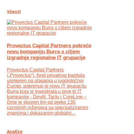
Vijesti
Provectus Capital Partners pokreće
novu kompaniju Burra s ciljem
izgradnje regionalne IT grupacije
Provectus Capital Partners
(„Provectus“), fond privatnog kapitala
usmjeren na ulaganja u jugoistočnoj
Europi, pokrenuo je novu IT grupaciju
Burra koja je investirala u prve tri IT
kompanije - Devōt, Tactu i CoreLine –
čime je stvoren tim od preko 130
razvojnih inženjera sa specijaliziranim
znanjima i dokazanim globalni...
Analize