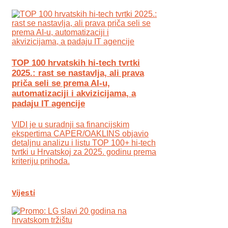
TOP 100 hrvatskih hi-tech tvrtki
2025.: rast se nastavlja, ali prava
priča seli se prema AI-u,
automatizaciji i akvizicijama, a
padaju IT agencije
VIDI je u suradnji sa financijskim
ekspertima CAPER/OAKLINS objavio
detaljnu analizu i listu TOP 100+ hi-tech
tvrtki u Hrvatskoj za 2025. godinu prema
kriteriju prihoda.
Vijesti