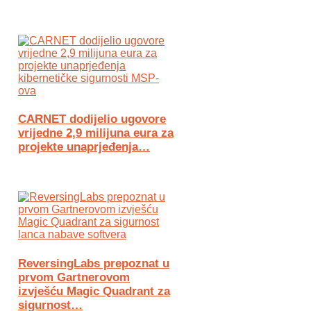
CARNET dodijelio ugovore
vrijedne 2,9 milijuna eura za
projekte unaprjeđenja…
ReversingLabs prepoznat u
prvom Gartnerovom
izvješću Magic Quadrant za
sigurnost…