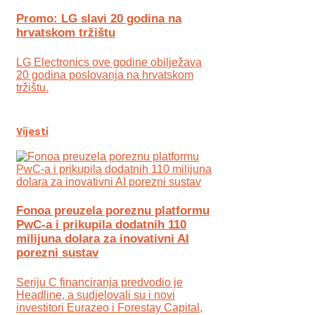
Promo: LG slavi 20 godina na
hrvatskom tržištu
LG Electronics ove godine obilježava
20 godina poslovanja na hrvatskom
tržištu.
Vijesti
Fonoa preuzela poreznu platformu
PwC-a i prikupila dodatnih 110
milijuna dolara za inovativni AI
porezni sustav
Seriju C financiranja predvodio je
Headline, a sudjelovali su i novi
investitori Eurazeo i Forestay Capital,