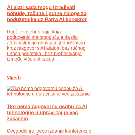
AI alati sada mogu izrađivati
ponude, račune i putne naloge za
poduzetnike uz Parra AI konektor
Riječ je o tehnologiji koja
poduzetnicima omogućuje da dio
administracije obavljaju jednostavno
kroz razgovor s AI alatom bez ručnog
unosa podataka i bez prebacivanja
između više aplikacija.
Vijesti
Tko nema odgovornu osobu za AI
tehnologije u upravi taj je već
zakasnio
Ovogodišnje, treće izdanje konferencije