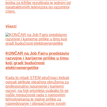
borba za tržište rezultirala je jednim od
najatraktivnijih televizora po razumnoj
cijeni.
Vijesti
KONČAR na Job Fairu predstavio
razvojne i karijerne prilike u timu
koji gradi budućnost
elektroenergetike
Kada bi mladi STEM stručnjaci trebali
opisati atribute idealnog okruženja za
profesionalno ispunjenje i karijerni
razvoj, na listi prioriteta svakako bi se
našle mogućnosti rada s najnovijim
tehnologijama te stalne prilike za
napredovanje i obogaćivanje svojih