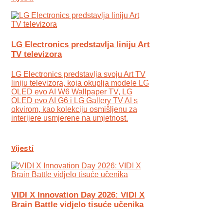
LG Electronics predstavlja liniju Art
TV televizora
LG Electronics predstavlja svoju Art TV
liniju televizora, koja okuplja modele LG
OLED evo AI W6 Wallpaper TV, LG
OLED evo AI G6 i LG Gallery TV AI s
okvirom, kao kolekciju osmišljenu za
interijere usmjerene na umjetnost.
Vijesti
VIDI X Innovation Day 2026: VIDI X
Brain Battle vidjelo tisuće učenika