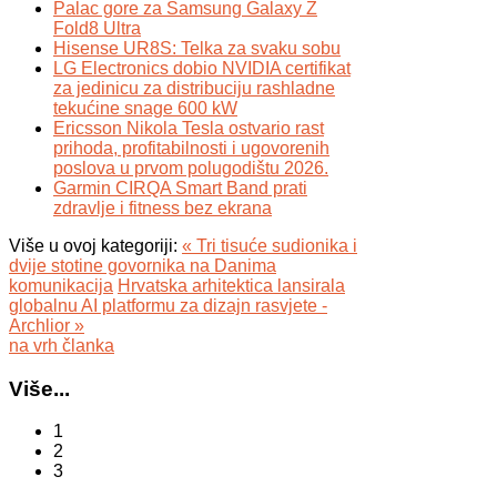
Palac gore za Samsung Galaxy Z
Fold8 Ultra
Hisense UR8S: Telka za svaku sobu
LG Electronics dobio NVIDIA certifikat
za jedinicu za distribuciju rashladne
tekućine snage 600 kW
Ericsson Nikola Tesla ostvario rast
prihoda, profitabilnosti i ugovorenih
poslova u prvom polugodištu 2026.
Garmin CIRQA Smart Band prati
zdravlje i fitness bez ekrana
Više u ovoj kategoriji:
« Tri tisuće sudionika i
dvije stotine govornika na Danima
komunikacija
Hrvatska arhitektica lansirala
globalnu AI platformu za dizajn rasvjete -
Archlior »
na vrh članka
Više...
1
2
3