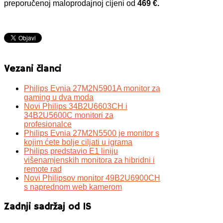
preporučenoj maloprodajnoj cijeni od
469 €.
Vezani članci
Philips Evnia 27M2N5901A monitor za
gaming u dva moda
Novi Philips 34B2U6603CH i
34B2U5600C monitori za
profesionalce
Philips Evnia 27M2N5500 je monitor s
kojim ćete bolje ciljati u igrama
Philips predstavio E1 liniju
višenamjenskih monitora za hibridni i
remote rad
Novi Philipsov monitor 49B2U6900CH
s naprednom web kamerom
Zadnji sadržaj od IS