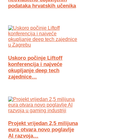
podataka hrvatskih učenika
Uskoro počinje Liftoff
konferencija i najveće
okupljanje deep tech
zajednice…
Projekt vrijedan 2,5 milijuna
eura otvara novo poglavlje
AI razvoja…