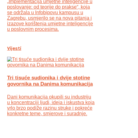
„Implementacija umjetne inteligencije u
poslovanje: od teorije do prakse“, koja
se održala u Infobipovu kampusu u
Zagrebu, usmjerilo se na nova pitanja i
izazove korištenja umjetne inteligencije
u poslovnim procesima.
Vijesti
Tri tisuće sudionika i dvije stotine
govornika na Danima komunikacija
Dani komunikacija okupili su industriju
u koncentraciji ljudi, ideja i iskustva koja
vrlo brzo podiže razinu struke i pokreće
konkretne teme, smjerove i suradnje.