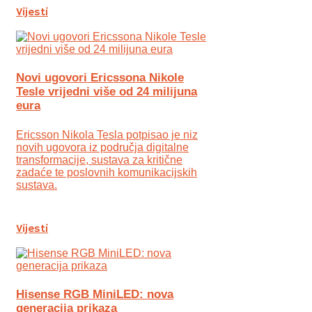
Vijesti
Novi ugovori Ericssona Nikole
Tesle vrijedni više od 24 milijuna
eura
Ericsson Nikola Tesla potpisao je niz
novih ugovora iz područja digitalne
transformacije, sustava za kritične
zadaće te poslovnih komunikacijskih
sustava.
Vijesti
Hisense RGB MiniLED: nova
generacija prikaza