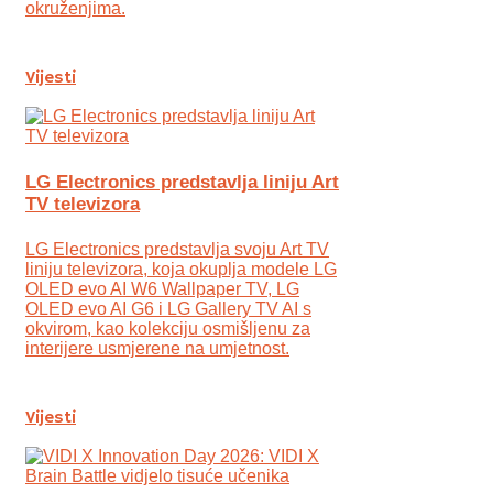
okruženjima.
Vijesti
LG Electronics predstavlja liniju Art
TV televizora
LG Electronics predstavlja svoju Art TV
liniju televizora, koja okuplja modele LG
OLED evo AI W6 Wallpaper TV, LG
OLED evo AI G6 i LG Gallery TV AI s
okvirom, kao kolekciju osmišljenu za
interijere usmjerene na umjetnost.
Vijesti