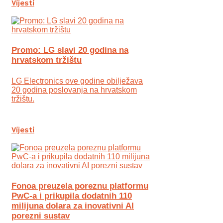
Vijesti
Promo: LG slavi 20 godina na
hrvatskom tržištu
LG Electronics ove godine obilježava
20 godina poslovanja na hrvatskom
tržištu.
Vijesti
Fonoa preuzela poreznu platformu
PwC-a i prikupila dodatnih 110
milijuna dolara za inovativni AI
porezni sustav