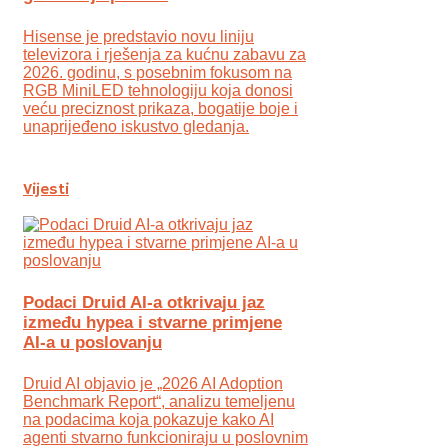
Hisense je predstavio novu liniju
televizora i rješenja za kućnu zabavu za
2026. godinu, s posebnim fokusom na
RGB MiniLED tehnologiju koja donosi
veću preciznost prikaza, bogatije boje i
unaprijeđeno iskustvo gledanja.
Vijesti
Podaci Druid AI-a otkrivaju jaz
između hypea i stvarne primjene
AI-a u poslovanju
Druid AI objavio je „2026 AI Adoption
Benchmark Report“, analizu temeljenu
na podacima koja pokazuje kako AI
agenti stvarno funkcioniraju u poslovnim