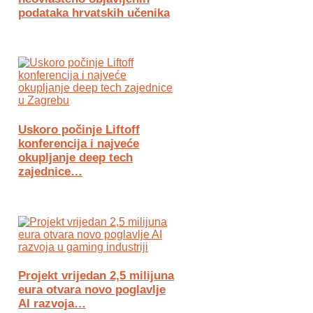
podataka hrvatskih učenika
Uskoro počinje Liftoff
konferencija i najveće
okupljanje deep tech
zajednice…
Projekt vrijedan 2,5 milijuna
eura otvara novo poglavlje
AI razvoja…