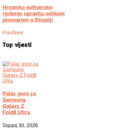
Hrvatsko softversko
rješenje upravlja velikom
pivovarom u Etiopiji
Prev
Next
Top vijesti
Palac gore za
Samsung
Galaxy Z
Fold8 Ultra
Srpanj 30, 2026