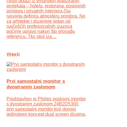
često dolazi iz vrhunskih realiziranih
projekata – hotela, restorana, poslovnih
prostora i privatnih interijera čija
rasvjeta definira atmosferu prostora. No
za arhitekte i dizajnere jedan od
najčešćih profesionalnih izazova
počinje upravo nakon što pronađu
referencu. Tko stoji iza ...
Vijesti
Prvi samostalni monitor s
dvostranim zaslonom
Predstavljen je Philips poslovni monitor
s dvostranim zaslonom 24B2D5300,
prvi samostalni monitor koji donosi
jedinstven koncept dual screen dizajna.