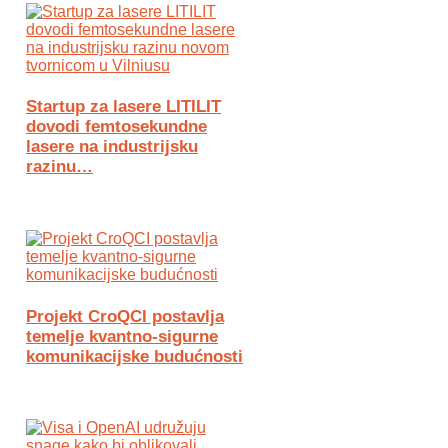
Startup za lasere LITILIT
dovodi femtosekundne
lasere na industrijsku
razinu…
Projekt CroQCI postavlja
temelje kvantno-sigurne
komunikacijske budućnosti