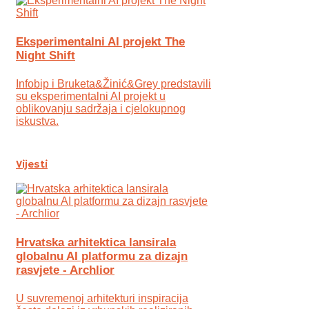
Eksperimentalni AI projekt The
Night Shift
Infobip i Bruketa&Žinić&Grey predstavili
su eksperimentalni AI projekt u
oblikovanju sadržaja i cjelokupnog
iskustva.
Vijesti
Hrvatska arhitektica lansirala
globalnu AI platformu za dizajn
rasvjete - Archlior
U suvremenoj arhitekturi inspiracija