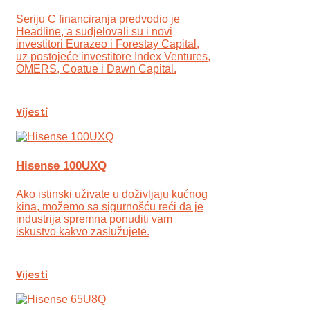
Seriju C financiranja predvodio je
Headline, a sudjelovali su i novi
investitori Eurazeo i Forestay Capital,
uz postojeće investitore Index Ventures,
OMERS, Coatue i Dawn Capital.
Vijesti
Hisense 100UXQ
Ako istinski uživate u doživljaju kućnog
kina, možemo sa sigurnošću reći da je
industrija spremna ponuditi vam
iskustvo kakvo zaslužujete.
Vijesti