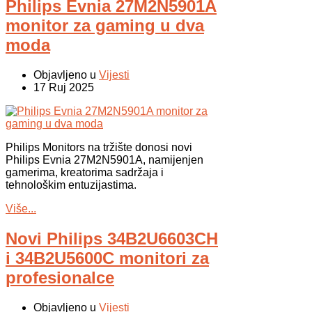
Philips Evnia 27M2N5901A
monitor za gaming u dva
moda
Objavljeno u
Vijesti
17 Ruj 2025
Philips Monitors na tr
žište donosi novi
Philips
Evnia
27M2N5901A, namijenjen
gamerima
, kreatorima sadržaja i
tehnološkim entuzijastima.
Više...
Novi Philips 34B2U6603CH
i 34B2U5600C monitori za
profesionalce
Objavljeno u
Vijesti