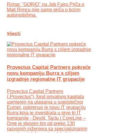
Rimac "GORIO" na Job Fairu Priča o
Mati Rimcu nije samo priča o brzim
automobilima.
Vijesti
Provectus Capital Partners pokreće
novu kompaniju Burra s ciljem
izgradnje regionalne IT grupacije
Provectus Capital Partners
(„Provectus“), fond privatnog kapitala
usmjeren na ulaganja u jugoistočnoj
Europi, pokrenuo je novu IT grupaciju
Burra koja je investirala u prve tri IT
kompanije - Devōt, Tactu i CoreLine –
čime je stvoren tim od preko 130
razvojnih inženjera sa specijaliziranim