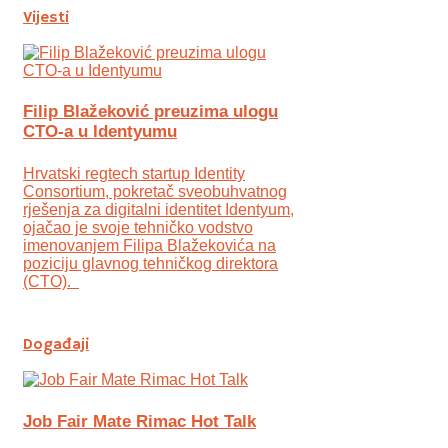
Vijesti
Filip Blažeković preuzima ulogu
CTO-a u Identyumu
Hrvatski regtech startup Identity
Consortium, pokretač sveobuhvatnog
rješenja za digitalni identitet Identyum,
ojаčao je svoje tehničko vodstvo
imenovanjem Filipa Blažekovića na
poziciju glavnog tehničkog direktora
(CTO).
Događaji
Job Fair Mate Rimac Hot Talk