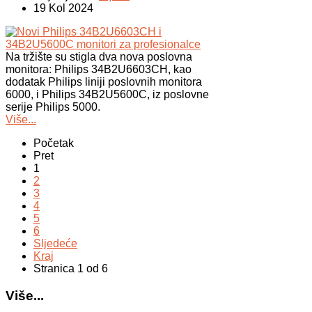
19 Kol 2024
Na tržište su stigla dva nova poslovna
monitora: Philips 34B2U6603CH, kao
dodatak Philips liniji poslovnih monitora
6000, i Philips 34B2U5600C, iz poslovne
serije Philips 5000.
Više...
Početak
Pret
1
2
3
4
5
6
Sljedeće
Kraj
Stranica 1 od 6
Više...