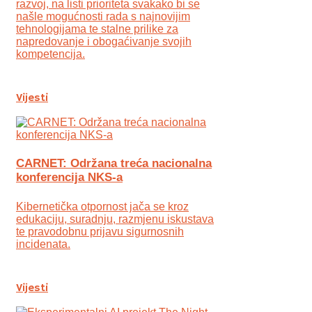
razvoj, na listi prioriteta svakako bi se
našle mogućnosti rada s najnovijim
tehnologijama te stalne prilike za
napredovanje i obogaćivanje svojih
kompetencija.
Vijesti
CARNET: Održana treća nacionalna
konferencija NKS-a
Kibernetička otpornost jača se kroz
edukaciju, suradnju, razmjenu iskustava
te pravodobnu prijavu sigurnosnih
incidenata.
Vijesti