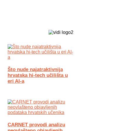
Biz Tech web portal powered by
Što nude najatraktivnija
hrvatska hi-tech učilišta u
eri AI-a
CARNET provodi analizu
neovlašteno objavljenih