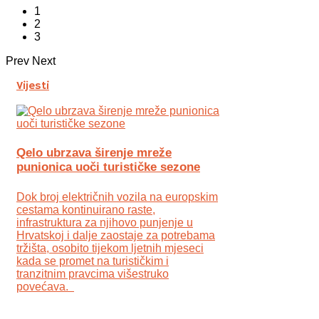
1
2
3
Prev
Next
Vijesti
Qelo ubrzava širenje mreže
punionica uoči turističke sezone
Dok broj električnih vozila na europskim
cestama kontinuirano raste,
infrastruktura za njihovo punjenje u
Hrvatskoj i dalje zaostaje za potrebama
tržišta, osobito tijekom ljetnih mjeseci
kada se promet na turističkim i
tranzitnim pravcima višestruko
povećava.