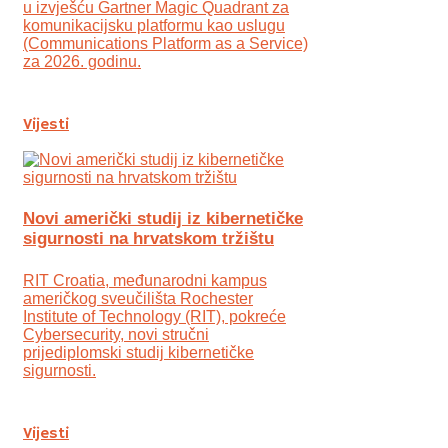
u izvješću Gartner Magic Quadrant za
komunikacijsku platformu kao uslugu
(Communications Platform as a Service)
za 2026. godinu.
Vijesti
Novi američki studij iz kibernetičke
sigurnosti na hrvatskom tržištu
RIT Croatia, međunarodni kampus
američkog sveučilišta Rochester
Institute of Technology (RIT), pokreće
Cybersecurity, novi stručni
prijediplomski studij kibernetičke
sigurnosti.
Vijesti