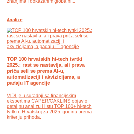
znanjima i dokazanim globalni...
Analize
TOP 100 hrvatskih hi-tech tvrtki
2025.: rast se nastavlja, ali prava
priča seli se prema AI-u,
automatizaciji i akvizicijama, a
padaju IT agencije
VIDI je u suradnji sa financijskim
ekspertima CAPER/OAKLINS objavio
detaljnu analizu i listu TOP 100+ hi-tech
tvrtki u Hrvatskoj za 2025. godinu prema
kriteriju prihoda.