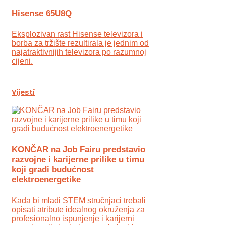
Hisense 65U8Q
Eksplozivan rast Hisense televizora i
borba za tržište rezultirala je jednim od
najatraktivnijih televizora po razumnoj
cijeni.
Vijesti
KONČAR na Job Fairu predstavio
razvojne i karijerne prilike u timu
koji gradi budućnost
elektroenergetike
Kada bi mladi STEM stručnjaci trebali
opisati atribute idealnog okruženja za
profesionalno ispunjenje i karijerni