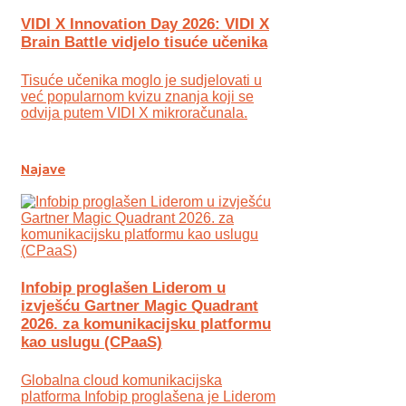
VIDI X Innovation Day 2026: VIDI X
Brain Battle vidjelo tisuće učenika
Tisuće učenika moglo je sudjelovati u
već popularnom kvizu znanja koji se
odvija putem VIDI X mikroračunala.
Najave
Infobip proglašen Liderom u
izvješću Gartner Magic Quadrant
2026. za komunikacijsku platformu
kao uslugu (CPaaS)
Globalna cloud komunikacijska
platforma Infobip proglašena je Liderom