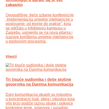
zakasnio
Ovogodišnje, treće izdanje konferencije
„Implementacija umjetne inteligencije u
poslovanje: od teorije do prakse“, koja
se održala u Infobipovu kampusu u
Zagrebu, usmjerilo se na nova pitanja i
izazove korištenja umjetne inteligencije
u poslovnim procesima.
Vijesti
Tri tisuće sudionika i dvije stotine
govornika na Danima komunikacija
Dani komunikacija okupili su industriju
u koncentraciji ljudi, ideja i iskustva koja
vrlo brzo podiže razinu struke i pokreće
konkretne teme, smjerove i suradnje.