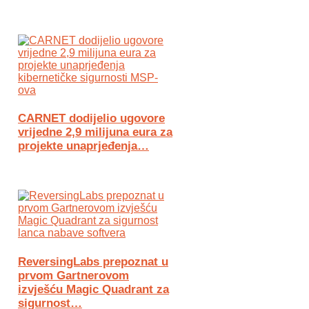
CARNET dodijelio ugovore
vrijedne 2,9 milijuna eura za
projekte unaprjeđenja…
ReversingLabs prepoznat u
prvom Gartnerovom
izvješću Magic Quadrant za
sigurnost…