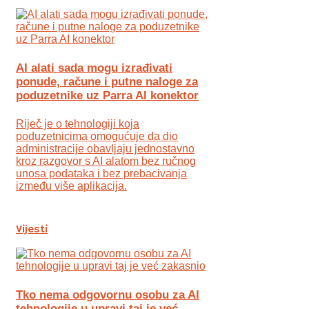
AI alati sada mogu izrađivati
ponude, račune i putne naloge za
poduzetnike uz Parra AI konektor
Riječ je o tehnologiji koja
poduzetnicima omogućuje da dio
administracije obavljaju jednostavno
kroz razgovor s AI alatom bez ručnog
unosa podataka i bez prebacivanja
između više aplikacija.
Vijesti
Tko nema odgovornu osobu za AI
tehnologije u upravi taj je već