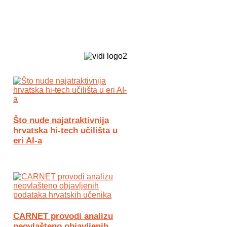
Biz Tech web portal powered by
Što nude najatraktivnija
hrvatska hi-tech učilišta u
eri AI-a
CARNET provodi analizu
neovlašteno objavljenih