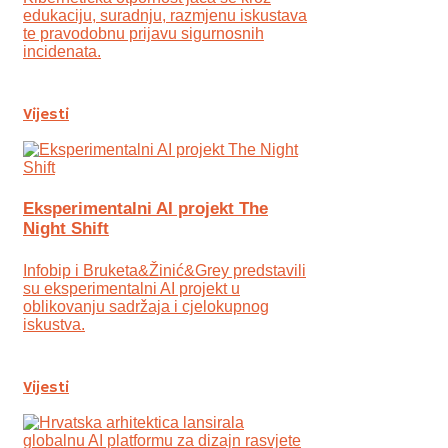
edukaciju, suradnju, razmjenu iskustava
te pravodobnu prijavu sigurnosnih
incidenata.
Vijesti
Eksperimentalni AI projekt The
Night Shift
Infobip i Bruketa&Žinić&Grey predstavili
su eksperimentalni AI projekt u
oblikovanju sadržaja i cjelokupnog
iskustva.
Vijesti