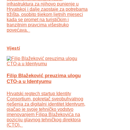
infrastruktura za njihovo punjenje u
Hrvatskoj i dalje zaostaje za potrebama
tržišta, osobito tijekom ljetnih mjeseci
kada se promet na turističkim i
tranzitnim pravcima višestruko
povećava.
Vijesti
Filip Blažeković preuzima ulogu
CTO-a u Identyumu
Hrvatski regtech startup Identity
Consortium, pokretač sveobuhvatnog
rješenja za digitalni identitet Identyum,
ojаčao je svoje tehničko vodstvo
imenovanjem Filipa Blažekovića na
poziciju glavnog tehničkog direktora
(CTO).