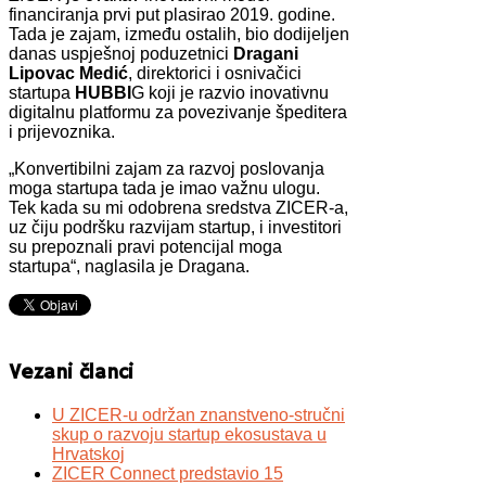
financiranja prvi put plasirao 2019. godine.
Tada je zajam, između ostalih, bio dodijeljen
danas uspješnoj poduzetnici
Dragani
Lipovac Medić
, direktorici i osnivačici
startupa
HUBBI
G koji je razvio inovativnu
digitalnu platformu za povezivanje špeditera
i prijevoznika.
„Konvertibilni zajam za razvoj poslovanja
moga startupa tada je imao važnu ulogu.
Tek kada su mi odobrena sredstva ZICER-a,
uz čiju podršku razvijam startup, i investitori
su prepoznali pravi potencijal moga
startupa“, naglasila je Dragana.
Vezani članci
U ZICER-u održan znanstveno-stručni
skup o razvoju startup ekosustava u
Hrvatskoj
ZICER Connect predstavio 15