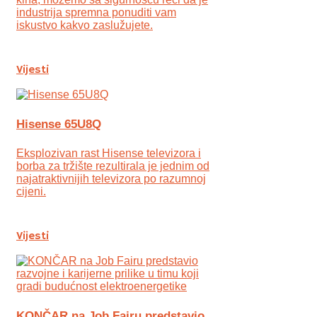
industrija spremna ponuditi vam
iskustvo kakvo zaslužujete.
Vijesti
Hisense 65U8Q
Eksplozivan rast Hisense televizora i
borba za tržište rezultirala je jednim od
najatraktivnijih televizora po razumnoj
cijeni.
Vijesti
KONČAR na Job Fairu predstavio