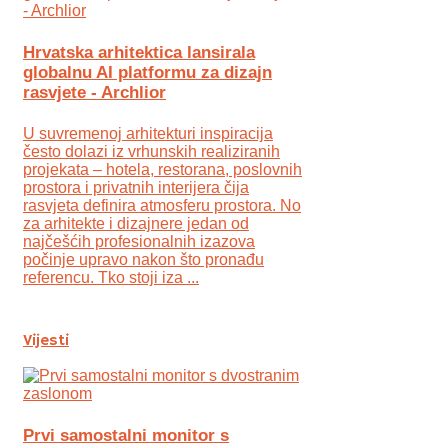
Hrvatska arhitektica lansirala
globalnu AI platformu za dizajn
rasvjete - Archlior
U suvremenoj arhitekturi inspiracija
često dolazi iz vrhunskih realiziranih
projekata – hotela, restorana, poslovnih
prostora i privatnih interijera čija
rasvjeta definira atmosferu prostora. No
za arhitekte i dizajnere jedan od
najčešćih profesionalnih izazova
počinje upravo nakon što pronađu
referencu. Tko stoji iza ...
Vijesti
Prvi samostalni monitor s