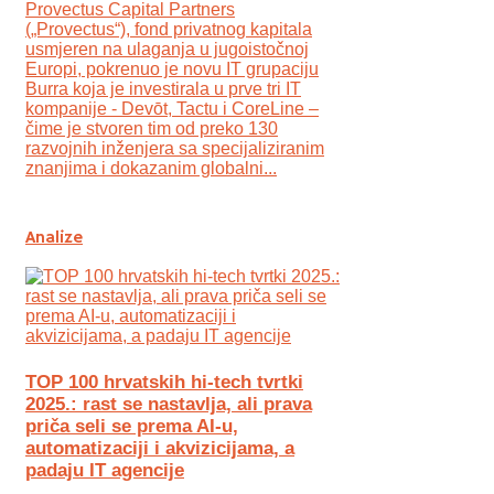
Provectus Capital Partners
(„Provectus“), fond privatnog kapitala
usmjeren na ulaganja u jugoistočnoj
Europi, pokrenuo je novu IT grupaciju
Burra koja je investirala u prve tri IT
kompanije - Devōt, Tactu i CoreLine –
čime je stvoren tim od preko 130
razvojnih inženjera sa specijaliziranim
znanjima i dokazanim globalni...
Analize
TOP 100 hrvatskih hi-tech tvrtki
2025.: rast se nastavlja, ali prava
priča seli se prema AI-u,
automatizaciji i akvizicijama, a
padaju IT agencije