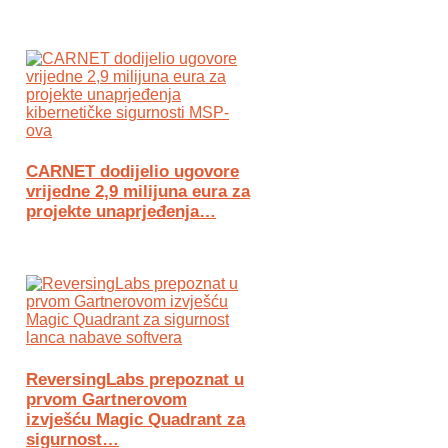
CARNET dodijelio ugovore
vrijedne 2,9 milijuna eura za
projekte unaprjeđenja…
ReversingLabs prepoznat u
prvom Gartnerovom
izvješću Magic Quadrant za
sigurnost…