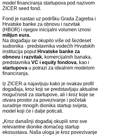
model financiranja startupova pod nazivom
ZICER seed fond.
Fond je nastao uz podršku Grada Zagreba i
Hrvatske banke za obnovu i razvitak
(HBOR) i njegov inicijalni volumen iznosi
milijun eura.
Na događaju se okupilo više od šezdeset
sudionika - predstavnika vodećih Hrvatskih
institucija poput
Hrvatske banke za
obnovu i razvitak
, komercijalnih banaka,
predstavnika
VC i equity fondova
, kao i
startupova
u potrazi za idealnim modelom
financiranja.
Iz ZICER-a najavljuju kako je ovakav profil
događaja, kroz koji se predstavljaju aktualne
mogućnosti za startupove, ali i kroz koje se
otvara prostor za povezivanje i početak
suradnje mnogih dionika startup svijeta,
model koji će i dalje poticati.
„Kroz današnji događaj okupili smo sve
relevantne dionike domaćeg startup
ekosustava. Naša uloga je kroz povezivanje