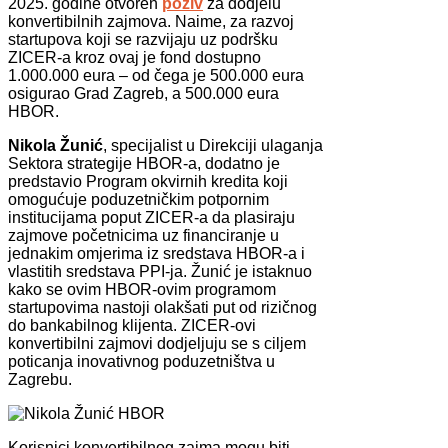
2025. godine otvoren
poziv
za dodjelu
konvertibilnih zajmova. Naime, za razvoj
startupova koji se razvijaju uz podršku
ZICER-a kroz ovaj je fond dostupno
1.000.000 eura – od čega je 500.000 eura
osigurao Grad Zagreb, a 500.000 eura
HBOR.
Nikola Žunić
, specijalist u Direkciji ulaganja
Sektora strategije HBOR-a, dodatno je
predstavio Program okvirnih kredita koji
omogućuje poduzetničkim potpornim
institucijama poput ZICER-a da plasiraju
zajmove početnicima uz financiranje u
jednakim omjerima iz sredstava HBOR-a i
vlastitih sredstava PPI-ja. Žunić je istaknuo
kako se ovim HBOR-ovim programom
startupovima nastoji olakšati put od rizičnog
do bankabilnog klijenta. ZICER-ovi
konvertibilni zajmovi dodjeljuju se s ciljem
poticanja inovativnog poduzetništva u
Zagrebu.
Korisnici konvertibilnog zajma mogu biti