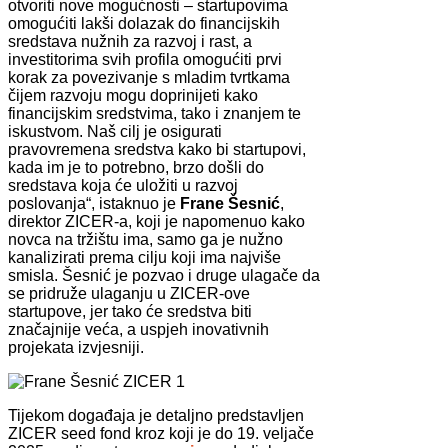
otvoriti nove mogućnosti – startupovima
omogućiti lakši dolazak do financijskih
sredstava nužnih za razvoj i rast, a
investitorima svih profila omogućiti prvi
korak za povezivanje s mladim tvrtkama
čijem razvoju mogu doprinijeti kako
financijskim sredstvima, tako i znanjem te
iskustvom. Naš cilj je osigurati
pravovremena sredstva kako bi startupovi,
kada im je to potrebno, brzo došli do
sredstava koja će uložiti u razvoj
poslovanja“, istaknuo je
Frane Šesnić
,
direktor ZICER-a, koji je napomenuo kako
novca na tržištu ima, samo ga je nužno
kanalizirati prema cilju koji ima najviše
smisla. Šesnić je pozvao i druge ulagače da
se pridruže ulaganju u ZICER-ove
startupove, jer tako će sredstva biti
značajnije veća, a uspjeh inovativnih
projekata izvjesniji.
Tijekom događaja je detaljno predstavljen
ZICER seed fond kroz koji je do 19. veljače