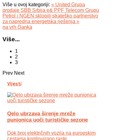
Više u ovoj kategoriji:
« United Grupa
prodaje SBB Srbija e& PPF Telecom Grupu
Petrol i NGEN sklopili strateško partnerstvo
za napredna energetska rješenja »
na vrh članka
Više...
1
2
3
Prev
Next
Vijesti
Qelo ubrzava širenje mreže
punionica uoči turističke sezone
Dok broj električnih vozila na europskim
cestama kontinuirano raste,