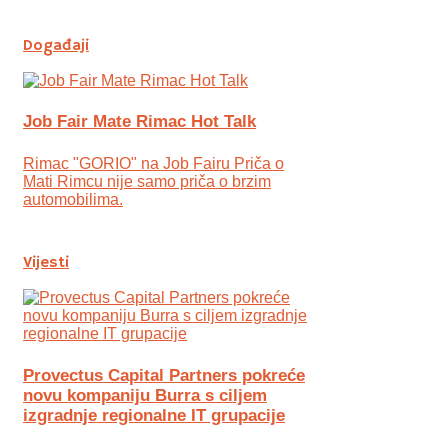
Događaji
Job Fair Mate Rimac Hot Talk
Rimac "GORIO" na Job Fairu Priča o
Mati Rimcu nije samo priča o brzim
automobilima.
Vijesti
Provectus Capital Partners pokreće
novu kompaniju Burra s ciljem
izgradnje regionalne IT grupacije