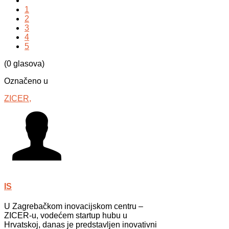
1
2
3
4
5
(0 glasova)
Označeno u
ZICER,
IS
U Zagrebačkom inovacijskom centru –
ZICER-u, vodećem startup hubu u
Hrvatskoj, danas je predstavljen inovativni