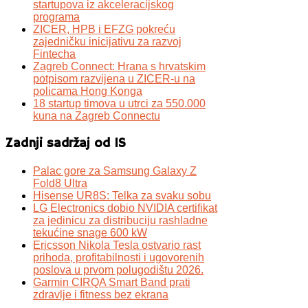
startupova iz akceleracijskog
programa
ZICER, HPB i EFZG pokreću
zajedničku inicijativu za razvoj
Fintecha
Zagreb Connect: Hrana s hrvatskim
potpisom razvijena u ZICER-u na
policama Hong Konga
18 startup timova u utrci za 550.000
kuna na Zagreb Connectu
Zadnji sadržaj od IS
Palac gore za Samsung Galaxy Z
Fold8 Ultra
Hisense UR8S: Telka za svaku sobu
LG Electronics dobio NVIDIA certifikat
za jedinicu za distribuciju rashladne
tekućine snage 600 kW
Ericsson Nikola Tesla ostvario rast
prihoda, profitabilnosti i ugovorenih
poslova u prvom polugodištu 2026.
Garmin CIRQA Smart Band prati
zdravlje i fitness bez ekrana