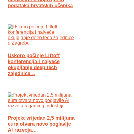
podataka hrvatskih učenika
Uskoro počinje Liftoff
konferencija i najveće
okupljanje deep tech
zajednice…
Projekt vrijedan 2,5 milijuna
eura otvara novo poglavlje
AI razvoja…