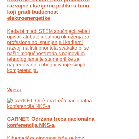
razvojne i karijerne prilike u timu
koji gradi budućnost
elektroenergetike
Kada bi mladi STEM stručnjaci trebali
opisati atribute idealnog okruženja za
profesionalno ispunjenje i karijerni
razvoj, na listi prioriteta svakako bi se
našle mogućnosti rada s najnovijim
tehnologijama te stalne prilike za
napredovanje i obogaćivanje svojih
kompetencija.
Vijesti
CARNET: Održana treća nacionalna
konferencija NKS-a
Kibernetička otpornost jača se kroz