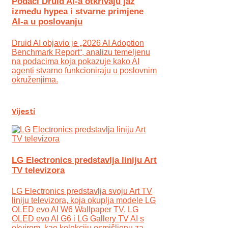
Podaci Druid AI-a otkrivaju jaz
između hypea i stvarne primjene
AI-a u poslovanju
Druid AI objavio je „2026 AI Adoption
Benchmark Report“, analizu temeljenu
na podacima koja pokazuje kako AI
agenti stvarno funkcioniraju u poslovnim
okruženjima.
Vijesti
LG Electronics predstavlja liniju Art
TV televizora
LG Electronics predstavlja svoju Art TV
liniju televizora, koja okuplja modele LG
OLED evo AI W6 Wallpaper TV, LG
OLED evo AI G6 i LG Gallery TV AI s
okvirom, kao kolekciju osmišljenu za