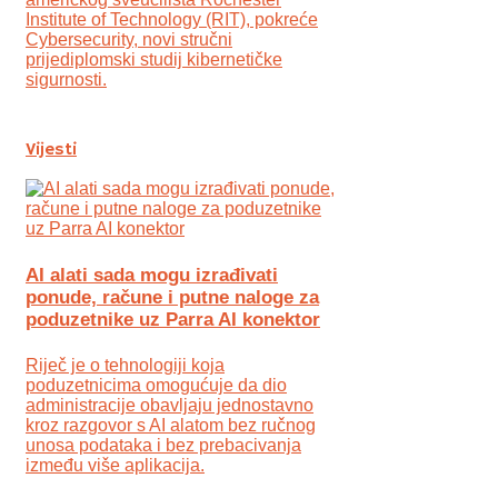
Institute of Technology (RIT), pokreće
Cybersecurity, novi stručni
prijediplomski studij kibernetičke
sigurnosti.
Vijesti
AI alati sada mogu izrađivati
ponude, račune i putne naloge za
poduzetnike uz Parra AI konektor
Riječ je o tehnologiji koja
poduzetnicima omogućuje da dio
administracije obavljaju jednostavno
kroz razgovor s AI alatom bez ručnog
unosa podataka i bez prebacivanja
između više aplikacija.