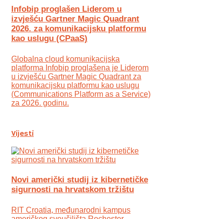
Infobip proglašen Liderom u
izvješću Gartner Magic Quadrant
2026. za komunikacijsku platformu
kao uslugu (CPaaS)
Globalna cloud komunikacijska
platforma Infobip proglašena je Liderom
u izvješću Gartner Magic Quadrant za
komunikacijsku platformu kao uslugu
(Communications Platform as a Service)
za 2026. godinu.
Vijesti
Novi američki studij iz kibernetičke
sigurnosti na hrvatskom tržištu
RIT Croatia, međunarodni kampus
američkog sveučilišta Rochester