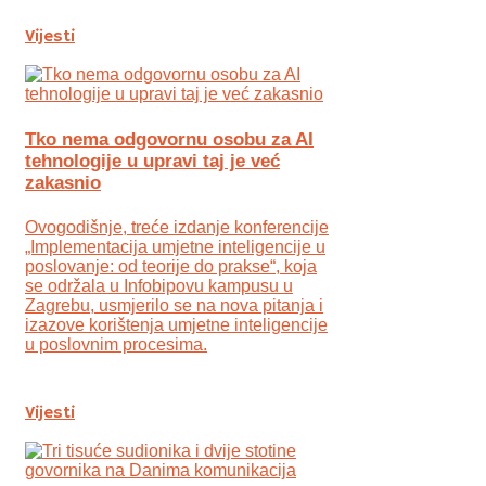
Vijesti
Tko nema odgovornu osobu za AI
tehnologije u upravi taj je već
zakasnio
Ovogodišnje, treće izdanje konferencije
„Implementacija umjetne inteligencije u
poslovanje: od teorije do prakse“, koja
se održala u Infobipovu kampusu u
Zagrebu, usmjerilo se na nova pitanja i
izazove korištenja umjetne inteligencije
u poslovnim procesima.
Vijesti