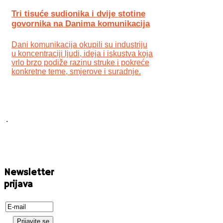
Tri tisuće sudionika i dvije stotine
govornika na Danima komunikacija
Dani komunikacija okupili su industriju
u koncentraciji ljudi, ideja i iskustva koja
vrlo brzo podiže razinu struke i pokreće
konkretne teme, smjerove i suradnje.
.
Newsletter
prijava