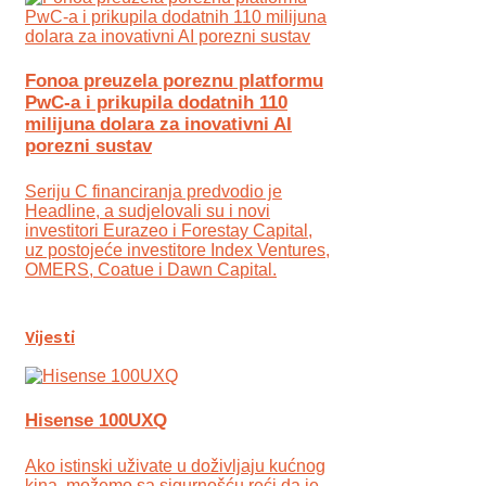
Fonoa preuzela poreznu platformu
PwC-a i prikupila dodatnih 110
milijuna dolara za inovativni AI
porezni sustav
Seriju C financiranja predvodio je
Headline, a sudjelovali su i novi
investitori Eurazeo i Forestay Capital,
uz postojeće investitore Index Ventures,
OMERS, Coatue i Dawn Capital.
Vijesti
Hisense 100UXQ
Ako istinski uživate u doživljaju kućnog
kina, možemo sa sigurnošću reći da je