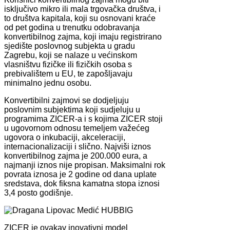
isključivo mikro ili mala trgovačka društva, i
to društva kapitala, koji su osnovani kraće
od pet godina u trenutku odobravanja
konvertibilnog zajma, koji imaju registrirano
sjedište poslovnog subjekta u gradu
Zagrebu, koji se nalaze u većinskom
vlasništvu fizičke ili fizičkih osoba s
prebivalištem u EU, te zapošljavaju
minimalno jednu osobu.
Konvertibilni zajmovi se dodjeljuju
poslovnim subjektima koji sudjeluju u
programima ZICER-a i s kojima ZICER stoji
u ugovornom odnosu temeljem važećeg
ugovora o inkubaciji, akceleraciji,
internacionalizaciji i slično. Najviši iznos
konvertibilnog zajma je 200.000 eura, a
najmanji iznos nije propisan. Maksimalni rok
povrata iznosa je 2 godine od dana uplate
sredstava, dok fiksna kamatna stopa iznosi
3,4 posto godišnje.
ZICER je ovakav inovativni model