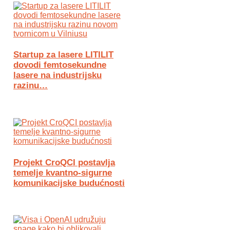
Startup za lasere LITILIT
dovodi femtosekundne
lasere na industrijsku
razinu…
Projekt CroQCI postavlja
temelje kvantno-sigurne
komunikacijske budućnosti