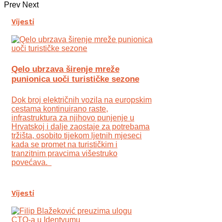
Prev
Next
Vijesti
Qelo ubrzava širenje mreže
punionica uoči turističke sezone
Dok broj električnih vozila na europskim
cestama kontinuirano raste,
infrastruktura za njihovo punjenje u
Hrvatskoj i dalje zaostaje za potrebama
tržišta, osobito tijekom ljetnih mjeseci
kada se promet na turističkim i
tranzitnim pravcima višestruko
povećava.
Vijesti