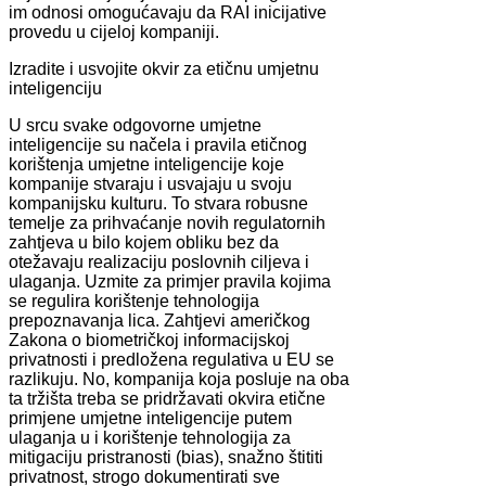
im odnosi omogućavaju da RAI inicijative
provedu u cijeloj kompaniji.
Izradite i usvojite okvir za etičnu umjetnu
inteligenciju
U srcu svake odgovorne umjetne
inteligencije su načela i pravila etičnog
korištenja umjetne inteligencije koje
kompanije stvaraju i usvajaju u svoju
kompanijsku kulturu. To stvara robusne
temelje za prihvaćanje novih regulatornih
zahtjeva u bilo kojem obliku bez da
otežavaju realizaciju poslovnih ciljeva i
ulaganja. Uzmite za primjer pravila kojima
se regulira korištenje tehnologija
prepoznavanja lica. Zahtjevi američkog
Zakona o biometričkoj informacijskoj
privatnosti i predložena regulativa u EU se
razlikuju. No, kompanija koja posluje na oba
ta tržišta treba se pridržavati okvira etične
primjene umjetne inteligencije putem
ulaganja u i korištenje tehnologija za
mitigaciju pristranosti (bias), snažno štititi
privatnost, strogo dokumentirati sve