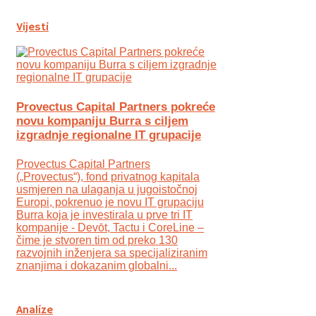
Vijesti
Provectus Capital Partners pokreće
novu kompaniju Burra s ciljem
izgradnje regionalne IT grupacije
Provectus Capital Partners
(„Provectus“), fond privatnog kapitala
usmjeren na ulaganja u jugoistočnoj
Europi, pokrenuo je novu IT grupaciju
Burra koja je investirala u prve tri IT
kompanije - Devōt, Tactu i CoreLine –
čime je stvoren tim od preko 130
razvojnih inženjera sa specijaliziranim
znanjima i dokazanim globalni...
Analize