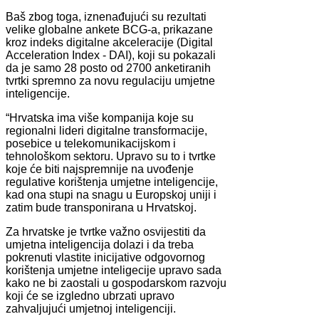
Baš zbog toga, iznenađujući su rezultati
velike globalne ankete BCG-a, prikazane
kroz indeks digitalne akceleracije (Digital
Acceleration Index - DAI), koji su pokazali
da je samo 28 posto od 2700 anketiranih
tvrtki spremno za novu regulaciju umjetne
inteligencije.
“Hrvatska ima više kompanija koje su
regionalni lideri digitalne transformacije,
posebice u telekomunikacijskom i
tehnološkom sektoru. Upravo su to i tvrtke
koje će biti najspremnije na uvođenje
regulative korištenja umjetne inteligencije,
kad ona stupi na snagu u Europskoj uniji i
zatim bude transponirana u Hrvatskoj.
Za hrvatske je tvrtke važno osvijestiti da
umjetna inteligencija dolazi i da treba
pokrenuti vlastite inicijative odgovornog
korištenja umjetne inteligecije upravo sada
kako ne bi zaostali u gospodarskom razvoju
koji će se izgledno ubrzati upravo
zahvaljujući umjetnoj inteligenciji.