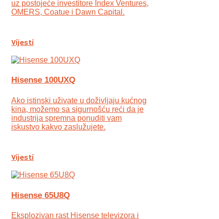
uz postojeće investitore Index Ventures,
OMERS, Coatue i Dawn Capital.
Vijesti
Hisense 100UXQ
Ako istinski uživate u doživljaju kućnog
kina, možemo sa sigurnošću reći da je
industrija spremna ponuditi vam
iskustvo kakvo zaslužujete.
Vijesti
Hisense 65U8Q
Eksplozivan rast Hisense televizora i