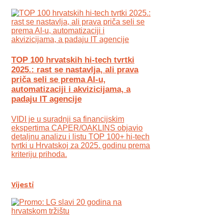
TOP 100 hrvatskih hi-tech tvrtki
2025.: rast se nastavlja, ali prava
priča seli se prema AI-u,
automatizaciji i akvizicijama, a
padaju IT agencije
VIDI je u suradnji sa financijskim
ekspertima CAPER/OAKLINS objavio
detaljnu analizu i listu TOP 100+ hi-tech
tvrtki u Hrvatskoj za 2025. godinu prema
kriteriju prihoda.
Vijesti