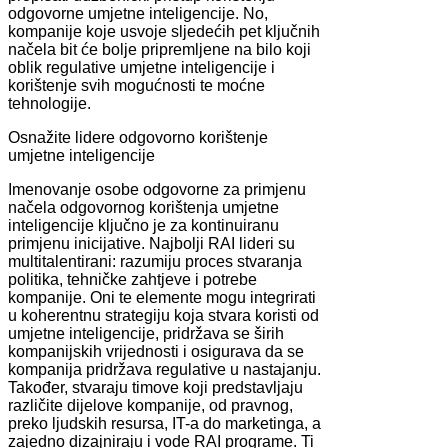
odgovorne umjetne inteligencije. No,
kompanije koje usvoje sljedećih pet ključnih
načela bit će bolje pripremljene na bilo koji
oblik regulative umjetne inteligencije i
korištenje svih mogućnosti te moćne
tehnologije.
Osnažite lidere odgovorno korištenje
umjetne inteligencije
Imenovanje osobe odgovorne za primjenu
načela odgovornog korištenja umjetne
inteligencije ključno je za kontinuiranu
primjenu inicijative. Najbolji RAI lideri su
multitalentirani: razumiju proces stvaranja
politika, tehničke zahtjeve i potrebe
kompanije. Oni te elemente mogu integrirati
u koherentnu strategiju koja stvara koristi od
umjetne inteligencije, pridržava se širih
kompanijskih vrijednosti i osigurava da se
kompanija pridržava regulative u nastajanju.
Također, stvaraju timove koji predstavljaju
različite dijelove kompanije, od pravnog,
preko ljudskih resursa, IT-a do marketinga, a
zajedno dizajniraju i vode RAI programe. Ti