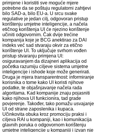
primjene i koristiti sve moguće mjere
potrebne da se poštuju regulatorni zahtjevi
bilo SAD-a, bilo EU-a. U srcu svake
regulative je jedan cilj, odgovoran pristup
korištenju umjetne inteligencije, a načela
etičnog korištenja UI će njezino korištenje
učiniti odgovornim. Čak dvije trećine
kompanija koje je BCG anektirao za DAI
indeks već sad stvaraju okvir za etično
korištenje UI. To uključuje svrhom vođen
pristup stvaranju primjena UI:
osiguravanjem da dizajneri aplikacija od
početka razumiju ciljeve sistema umjetne
inteligencije i ishode koje može generirati.
Druga je mjera transparentnost: informiranje
korisnika o tome kako UI koristi njihove
podatke, te objašnjavanje načela rada
algoritama. Kad kompanije znaju pojasniti
kako njihova UI funkcionira, tad grade
povjerenje. Također, tako pomažu usvajanje
UI od strane zaposlenika i kupaca.
Učinkovita obuka kroz promociju praksi i
ciljeva RAI u kompaniji, kao i komunikacija
glavnih poruka o odgovornom korištenju
umjetne inteligencije u kompaniji i izvan nje