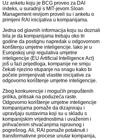
Uz anketu koju je BCG proveo za DAI
indeks, u suradnji s MIT-jevom Sloan
Management revijom proveli su i anketu o
primjeni RAI inicijativa u kompanijama.
Jedna od glavnih informacija koju su doznali
bila je da kompanijama trebaju oko tri
godine da postignu napredak u odgovornom
korištenju umjetne inteligencije. Iako je u
Europskoj uniji regulativa umjetne
inteligencije (EU Artificial Intelligence Act)
još u fazi prijedloga, kompanije ne smiju
čekati njezino stupanje na snagu kako bi
počele primjenjivati vlastite inicijative za
odgovorno korištenje umjetne inteligencije.
Zbog konkurencije i mogućih propuštenih
prilika, pritisak na poduzeća raste.
Odgovorno korištenje umjetne inteligencije
kompanijama pomaže da dizajniraju i
upravljaju sustavima koji su u skladu s
kompanijskim vrijednostima i uvaženim i
prihvaćenim shvaćanjima ispravnog i
pogrešnog. Ali, RAI pomaže potaknuti i
transformativne procese unutar kompanija,