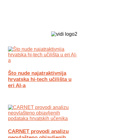
Biz Tech web portal powered by
Što nude najatraktivnija
hrvatska hi-tech učilišta u
eri AI-a
CARNET provodi analizu
neovlašteno objavljenih