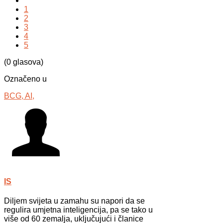
1
2
3
4
5
(0 glasova)
Označeno u
BCG,
AI,
IS
Diljem svijeta u zamahu su napori da se
regulira umjetna inteligencija, pa se tako u
više od 60 zemalja, uključujući i članice