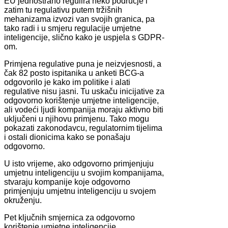
EU jednostrano regulira neko područje i
zatim tu regulativu putem tržišnih
mehanizama izvozi van svojih granica, pa
tako radi i u smjeru regulacije umjetne
inteligencije, slično kako je uspjela s GDPR-
om.
Primjena regulative puna je neizvjesnosti, a
čak 82 posto ispitanika u anketi BCG-a
odgovorilo je kako im politike i alati
regulative nisu jasni. Tu uskaču inicijative za
odgovorno korištenje umjetne inteligencije,
ali vodeći ljudi kompanija moraju aktivno biti
uključeni u njihovu primjenu. Tako mogu
pokazati zakonodavcu, regulatornim tijelima
i ostali dionicima kako se ponašaju
odgovorno.
U isto vrijeme, ako odgovorno primjenjuju
umjetnu inteligenciju u svojim kompanijama,
stvaraju kompanije koje odgovorno
primjenjuju umjetnu inteligenciju u svojem
okruženju.
Pet ključnih smjernica za odgovorno
korištenje umjetne inteligencije