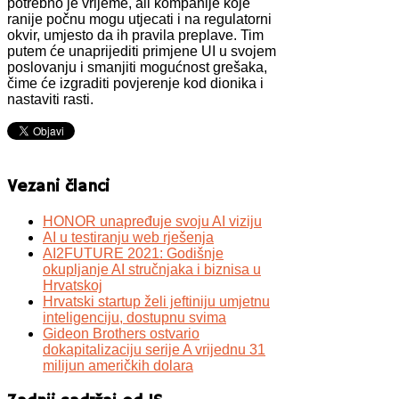
potrebno je vrijeme, ali kompanije koje
ranije počnu mogu utjecati i na regulatorni
okvir, umjesto da ih pravila preplave. Tim
putem će unaprijediti primjene UI u svojem
poslovanju i smanjiti mogućnost grešaka,
čime će izgraditi povjerenje kod dionika i
nastaviti rasti.
Vezani članci
HONOR unapređuje svoju AI viziju
AI u testiranju web rješenja
AI2FUTURE 2021: Godišnje
okupljanje AI stručnjaka i biznisa u
Hrvatskoj
Hrvatski startup želi jeftiniju umjetnu
inteligenciju, dostupnu svima
Gideon Brothers ostvario
dokapitalizaciju serije A vrijednu 31
milijun američkih dolara