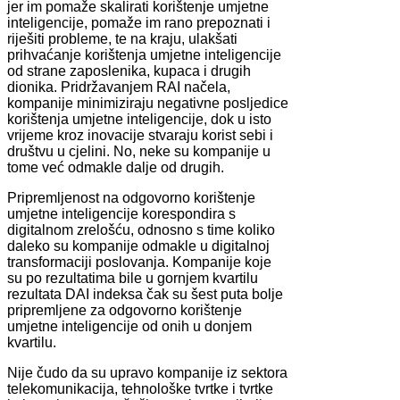
jer im pomaže skalirati korištenje umjetne
inteligencije, pomaže im rano prepoznati i
riješiti probleme, te na kraju, ulakšati
prihvaćanje korištenja umjetne inteligencije
od strane zaposlenika, kupaca i drugih
dionika. Pridržavanjem RAI načela,
kompanije minimiziraju negativne posljedice
korištenja umjetne inteligencije, dok u isto
vrijeme kroz inovacije stvaraju korist sebi i
društvu u cjelini. No, neke su kompanije u
tome već odmakle dalje od drugih.
Pripremljenost na odgovorno korištenje
umjetne inteligencije korespondira s
digitalnom zrelošću, odnosno s time koliko
daleko su kompanije odmakle u digitalnoj
transformaciji poslovanja. Kompanije koje
su po rezultatima bile u gornjem kvartilu
rezultata DAI indeksa čak su šest puta bolje
pripremljene za odgovorno korištenje
umjetne inteligencije od onih u donjem
kvartilu.
Nije čudo da su upravo kompanije iz sektora
telekomunikacija, tehnološke tvrtke i tvrtke