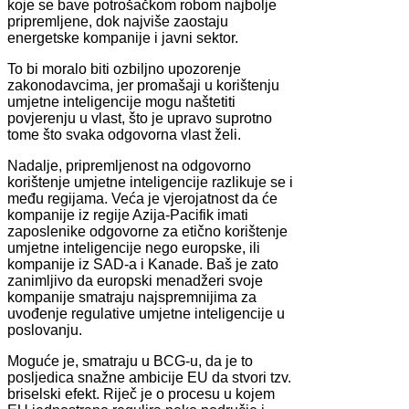
koje se bave potrošačkom robom najbolje
pripremljene, dok najviše zaostaju
energetske kompanije i javni sektor.
To bi moralo biti ozbiljno upozorenje
zakonodavcima, jer promašaji u korištenju
umjetne inteligencije mogu naštetiti
povjerenju u vlast, što je upravo suprotno
tome što svaka odgovorna vlast želi.
Nadalje, pripremljenost na odgovorno
korištenje umjetne inteligencije razlikuje se i
među regijama. Veća je vjerojatnost da će
kompanije iz regije Azija-Pacifik imati
zaposlenike odgovorne za etično korištenje
umjetne inteligencije nego europske, ili
kompanije iz SAD-a i Kanade. Baš je zato
zanimljivo da europski menadžeri svoje
kompanije smatraju najspremnijima za
uvođenje regulative umjetne inteligencije u
poslovanju.
Moguće je, smatraju u BCG-u, da je to
posljedica snažne ambicije EU da stvori tzv.
briselski efekt. Riječ je o procesu u kojem