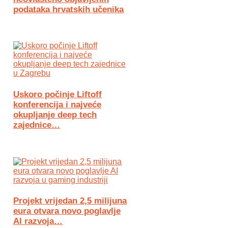
podataka hrvatskih učenika
Uskoro počinje Liftoff
konferencija i najveće
okupljanje deep tech
zajednice…
Projekt vrijedan 2,5 milijuna
eura otvara novo poglavlje
AI razvoja…