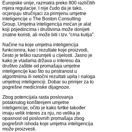
Europske unije, razmatra preko 800 različitih
mjera regulacije. I nije čudo da je tako,
ocjenjuju stručnjaci za primjenu umjetne
inteligencije u The Boston Consulting
Group. Umjetna inteligencija moćan je alat
koji pojedincima i društvima može donijeti
znatne koristi, ali može biti i tzv. “crna kutija”.
Načine na koje umjetna inteligencija
funkcionira, kao i rezultate koje proizvodi,
često je teško razumjeti u cijelosti. Jasno je
kako je vladama država u interesu da
društvo zaštite od promašaja umjetne
inteligencije kao što su pristranost u
algoritmima ili netočni rezultati upita i naloga
umjetnoj inteligenciji. Dobar su primjer za to
pogrešne medicinske dijagnoze.
Zbog potencijala rasta poslovanja
potaknutog korištenjem umjetne
inteligencije, očito je kako tvrtke također
imaju velik interes za nju, no velika je
opasnost od poslovnih promašaja zbog
pogrešnih ishoda koje umjetna inteligencija
može proizvesti.