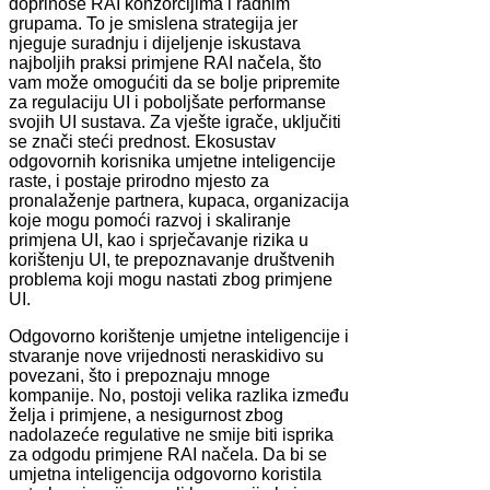
doprinose RAI konzorcijima i radnim
grupama. To je smislena strategija jer
njeguje suradnju i dijeljenje iskustava
najboljih praksi primjene RAI načela, što
vam može omogućiti da se bolje pripremite
za regulaciju UI i poboljšate performanse
svojih UI sustava. Za vješte igrače, uključiti
se znači steći prednost. Ekosustav
odgovornih korisnika umjetne inteligencije
raste, i postaje prirodno mjesto za
pronalaženje partnera, kupaca, organizacija
koje mogu pomoći razvoj i skaliranje
primjena UI, kao i sprječavanje rizika u
korištenju UI, te prepoznavanje društvenih
problema koji mogu nastati zbog primjene
UI.
Odgovorno korištenje umjetne inteligencije i
stvaranje nove vrijednosti neraskidivo su
povezani, što i prepoznaju mnoge
kompanije. No, postoji velika razlika između
želja i primjene, a nesigurnost zbog
nadolazeće regulative ne smije biti isprika
za odgodu primjene RAI načela. Da bi se
umjetna inteligencija odgovorno koristila