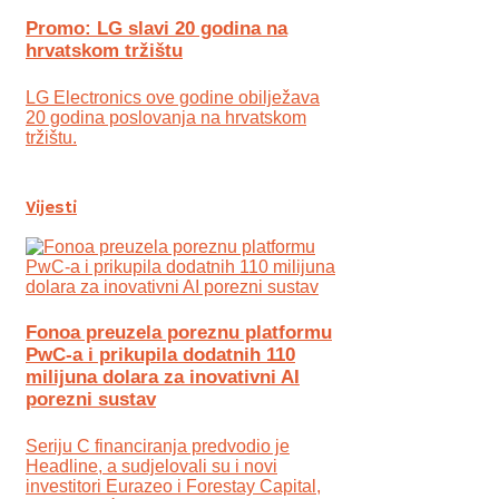
Promo: LG slavi 20 godina na
hrvatskom tržištu
LG Electronics ove godine obilježava
20 godina poslovanja na hrvatskom
tržištu.
Vijesti
Fonoa preuzela poreznu platformu
PwC-a i prikupila dodatnih 110
milijuna dolara za inovativni AI
porezni sustav
Seriju C financiranja predvodio je
Headline, a sudjelovali su i novi
investitori Eurazeo i Forestay Capital,