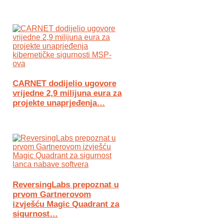
CARNET dodijelio ugovore
vrijedne 2,9 milijuna eura za
projekte unaprjeđenja…
ReversingLabs prepoznat u
prvom Gartnerovom
izvješću Magic Quadrant za
sigurnost…