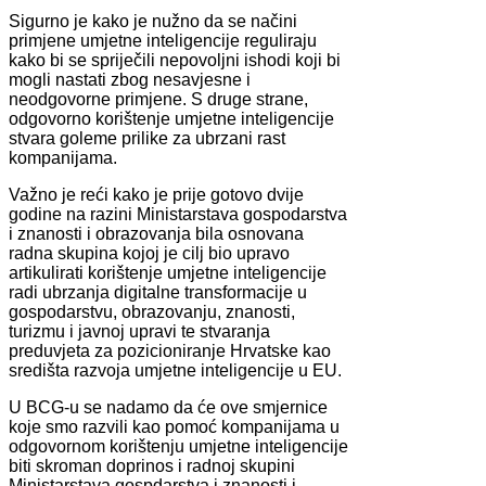
Sigurno je kako je nužno da se načini
primjene umjetne inteligencije reguliraju
kako bi se spriječili nepovoljni ishodi koji bi
mogli nastati zbog nesavjesne i
neodgovorne primjene. S druge strane,
odgovorno korištenje umjetne inteligencije
stvara goleme prilike za ubrzani rast
kompanijama.
Važno je reći kako je prije gotovo dvije
godine na razini Ministarstava gospodarstva
i znanosti i obrazovanja bila osnovana
radna skupina kojoj je cilj bio upravo
artikulirati korištenje umjetne inteligencije
radi ubrzanja digitalne transformacije u
gospodarstvu, obrazovanju, znanosti,
turizmu i javnoj upravi te stvaranja
preduvjeta za pozicioniranje Hrvatske kao
središta razvoja umjetne inteligencije u EU.
U BCG-u se nadamo da će ove smjernice
koje smo razvili kao pomoć kompanijama u
odgovornom korištenju umjetne inteligencije
biti skroman doprinos i radnoj skupini
Ministarstava gospdarstva i znanosti i