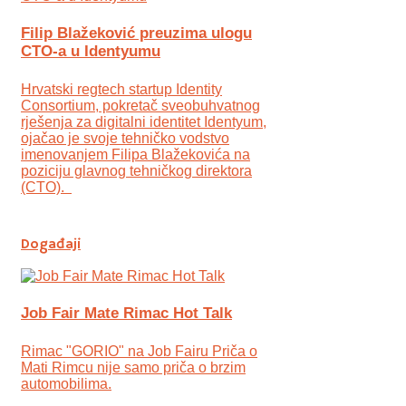
Filip Blažeković preuzima ulogu
CTO-a u Identyumu
Hrvatski regtech startup Identity
Consortium, pokretač sveobuhvatnog
rješenja za digitalni identitet Identyum,
ojаčao je svoje tehničko vodstvo
imenovanjem Filipa Blažekovića na
poziciju glavnog tehničkog direktora
(CTO).
Događaji
Job Fair Mate Rimac Hot Talk
Rimac "GORIO" na Job Fairu Priča o
Mati Rimcu nije samo priča o brzim
automobilima.