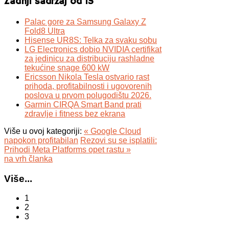
Zadnji sadržaj od IS
Palac gore za Samsung Galaxy Z
Fold8 Ultra
Hisense UR8S: Telka za svaku sobu
LG Electronics dobio NVIDIA certifikat
za jedinicu za distribuciju rashladne
tekućine snage 600 kW
Ericsson Nikola Tesla ostvario rast
prihoda, profitabilnosti i ugovorenih
poslova u prvom polugodištu 2026.
Garmin CIRQA Smart Band prati
zdravlje i fitness bez ekrana
Više u ovoj kategoriji:
« Google Cloud
napokon profitabilan
Rezovi su se isplatili:
Prihodi Meta Platforms opet rastu »
na vrh članka
Više...
1
2
3