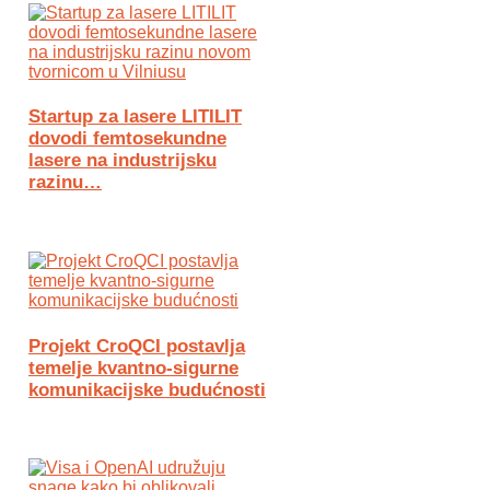
Startup za lasere LITILIT
dovodi femtosekundne
lasere na industrijsku
razinu…
Projekt CroQCI postavlja
temelje kvantno-sigurne
komunikacijske budućnosti