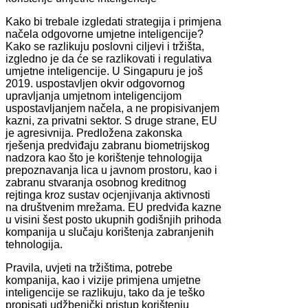
Kako bi trebale izgledati strategija i primjena
načela odgovorne umjetne inteligencije?
Kako se razlikuju poslovni ciljevi i tržišta,
izgledno je da će se razlikovati i regulativa
umjetne inteligencije. U Singapuru je još
2019. uspostavljen okvir odgovornog
upravljanja umjetnom inteligencijom
uspostavljanjem načela, a ne propisivanjem
kazni, za privatni sektor. S druge strane, EU
je agresivnija. Predložena zakonska
rješenja predviđaju zabranu biometrijskog
nadzora kao što je korištenje tehnologija
prepoznavanja lica u javnom prostoru, kao i
zabranu stvaranja osobnog kreditnog
rejtinga kroz sustav ocjenjivanja aktivnosti
na društvenim mrežama. EU predviđa kazne
u visini šest posto ukupnih godišnjih prihoda
kompanija u slučaju korištenja zabranjenih
tehnologija.
Pravila, uvjeti na tržištima, potrebe
kompanija, kao i vizije primjena umjetne
inteligencije se razlikuju, tako da je teško
propisati udžbenički pristup korištenju