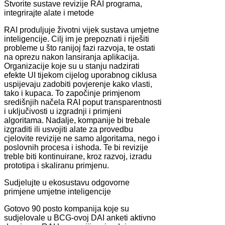
Stvorite sustave revizije RAI programa,
integrirajte alate i metode
RAI produljuje životni vijek sustava umjetne
inteligencije. Cilj im je prepoznati i riješiti
probleme u što ranijoj fazi razvoja, te ostati
na oprezu nakon lansiranja aplikacija.
Organizacije koje su u stanju nadzirati
efekte UI tijekom cijelog uporabnog ciklusa
uspijevaju zadobiti povjerenje kako vlasti,
tako i kupaca. To započinje primjenom
središnjih načela RAI poput transparentnosti
i uključivosti u izgradnji i primjeni
algoritama. Nadalje, kompanije bi trebale
izgraditi ili usvojiti alate za provedbu
cjelovite revizije ne samo algoritama, nego i
poslovnih procesa i ishoda. Te bi revizije
treble biti kontinuirane, kroz razvoj, izradu
prototipa i skaliranu primjenu.
Sudjelujte u ekosustavu odgovorne
primjene umjetne inteligencije
Gotovo 90 posto kompanija koje su
sudjelovale u BCG-ovoj DAI anketi aktivno