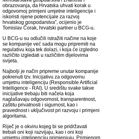
obrazovanja, da Hrvatska uhvati korak u
odgovornoj primjeni umjetne inteligencije i
iskoristi njene potencijale za razvoj
hrvatskog gospodarstva”, ocijenio je
Tomislav Čorak, hrvatski partner u BCG-u.
U BCG-u su odlučili istražiti načine na koje
se kompanije već sada mogu pripremiti na
regulativu koja tek dolazi, i koja će izgledno
različito izgledati u različitim dijelovima
svijeta.
Najbolji je način pripreme unutar kompanije
pokrenuti tzv. Inicijativu za odgovornu
umjetnu inteligenciju (Responsible Artificial
Intelligence - RAI). U središtu svake takve
inicijative trebaju biti načela koja
naglašavaju odgovornost, transparentnost,
zaštitu privatnosti i sigurnost, kao i
pravednost i uključivost pri razvoju i primjeni
algoritama.
Riječ je o okviru kojeg bi se pridržavati
trebali oni koji razvijaju, kao i oni koji
umjetnu inteligenciju primjenjuju. Primjenom