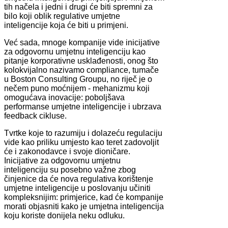
tih načela i jedni i drugi će biti spremni za
bilo koji oblik regulative umjetne
inteligencije koja će biti u primjeni.
Već sada, mnoge kompanije vide inicijative
za odgovornu umjetnu inteligenciju kao
pitanje korporativne usklađenosti, onog što
kolokvijalno nazivamo compliance, tumače
u Boston Consulting Groupu, no riječ je o
nečem puno moćnijem - mehanizmu koji
omogućava inovacije: poboljšava
performanse umjetne inteligencije i ubrzava
feedback cikluse.
Tvrtke koje to razumiju i dolazeću regulaciju
vide kao priliku umjesto kao teret zadovoljit
će i zakonodavce i svoje dioničare.
Inicijative za odgovornu umjetnu
inteligenciju su posebno važne zbog
činjenice da će nova regulativa korištenje
umjetne inteligencije u poslovanju učiniti
kompleksnijim: primjerice, kad će kompanije
morati objasniti kako je umjetna inteligencija
koju koriste donijela neku odluku.