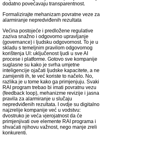
dodatno povećavaju transparentnost.
Formalizirajte mehanizam povratne veze za
alarmiranje nepredviđenih rezultata
Većina postojeće i predložene regulative
zaziva snažno i odgovorno upravljanje
(governance) i ljudsku odgovornost. To je u
skladu s temeljnim pravilom odgovornog
korištenja UI: uključenost ljudi u sve AI
procese i platforme. Gotovo sve kompanije
suglasne su kako je svrha umjetne
inteligencije ojačati ljudske kapacitete, a ne
zamijeniti ih, te već koriste to načelo. No,
razlika je u tome kako ga primjenjuju. Svaki
RAI program trebao bi imati povratnu vezu
(feedback loop), mehanizme revizije i jasna
pravila za alarmiranje u slučaju
nepredviđenih rezultata. I ovdje su digitalno
najzrelije kompanije već u vodstvu:
dvostruko je veća vjerojatnost da će
primjenjivati ove elemente RAI programa i
shvaćati njihovu važnost, nego manje zreli
konkurenti.