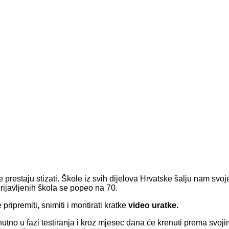
prestaju stizati. Škole iz svih dijelova Hrvatske šalju nam svoj
prijavljenih škola se popeo na 70.
ripremiti, snimiti i montirati kratke
video uratke.
nutno u fazi testiranja i kroz mjesec dana će krenuti prema svoj