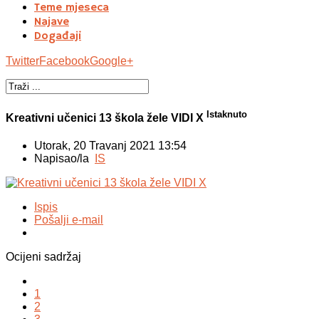
Teme mjeseca
Najave
Događaji
Twitter
Facebook
Google+
Istaknuto
Kreativni učenici 13 škola žele VIDI X
Utorak, 20 Travanj 2021 13:54
Napisao/la
IS
Ispis
Pošalji e-mail
Ocijeni sadržaj
1
2