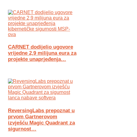
CARNET dodijelio ugovore
vrijedne 2,9 milijuna eura za
projekte unaprjeđenja…
ReversingLabs prepoznat u
prvom Gartnerovom
izvješću Magic Quadrant za
sigurnost…