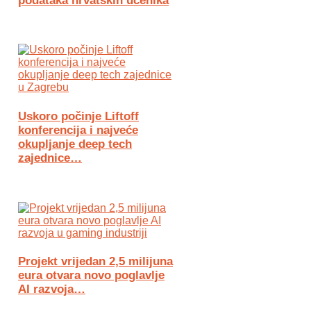
podataka hrvatskih učenika
Uskoro počinje Liftoff
konferencija i najveće
okupljanje deep tech
zajednice…
Projekt vrijedan 2,5 milijuna
eura otvara novo poglavlje
AI razvoja…