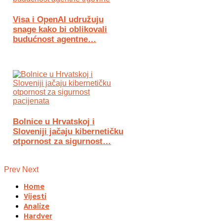
Visa i OpenAI udružuju
snage kako bi oblikovali
budućnost agentne…
Bolnice u Hrvatskoj i
Sloveniji jačaju kibernetičku
otpornost za sigurnost…
Prev
Next
Home
Vijesti
Analize
Hardver