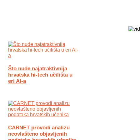
Biz Tech web portal powered by
Što nude najatraktivnija
hrvatska hi-tech učilišta u
eri AI-a
CARNET provodi analizu
neovlašteno objavljenih