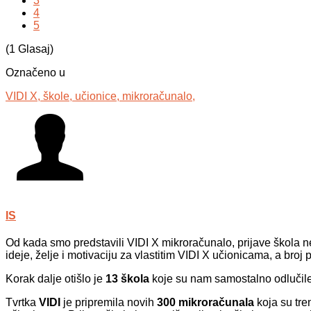
3
4
5
(1 Glasaj)
Označeno u
VIDI X,
škole,
učionice,
mikroračunalo,
IS
Od kada smo predstavili VIDI X mikroračunalo, prijave škola ne 
ideje, želje i motivaciju za vlastitim VIDI X učionicama, a broj 
Korak dalje otišlo je
13 škola
koje su nam samostalno odlučile p
Tvrtka
VIDI
je pripremila novih
300 mikroračunala
koja su tre