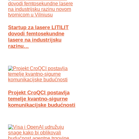
Startup za lasere LITILIT
dovodi femtosekundne
lasere na industrijsku
razinu…
Projekt CroQCI postavlja
temelje kvantno-sigurne
komunikacijske budućnosti