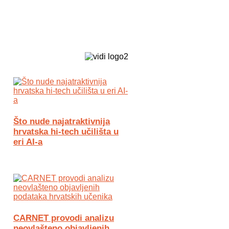
Biz Tech web portal powered by
Što nude najatraktivnija
hrvatska hi-tech učilišta u
eri AI-a
CARNET provodi analizu
neovlašteno objavljenih