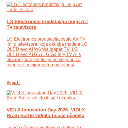
LG Electronics predstavlja liniju Art
TV televizora
LG Electronics predstavlja svoju Art TV
liniju televizora, koja okuplja modele LG
OLED evo AI W6 Wallpaper TV, LG
OLED evo AI G6 i LG Gallery TV AI s
okvirom, kao kolekciju osmišljenu za
interijere usmjerene na umjetnost.
Vijesti
VIDI X Innovation Day 2026: VIDI X
Brain Battle vidjelo tisuće učenika
Tisuće učenika moglo je sudjelovati u