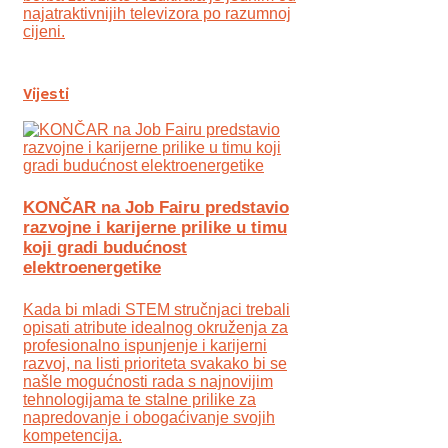
najatraktivnijih televizora po razumnoj
cijeni.
Vijesti
KONČAR na Job Fairu predstavio
razvojne i karijerne prilike u timu
koji gradi budućnost
elektroenergetike
Kada bi mladi STEM stručnjaci trebali
opisati atribute idealnog okruženja za
profesionalno ispunjenje i karijerni
razvoj, na listi prioriteta svakako bi se
našle mogućnosti rada s najnovijim
tehnologijama te stalne prilike za
napredovanje i obogaćivanje svojih
kompetencija.