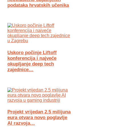
podataka hrvatskih učenika
Uskoro počinje Liftoff
konferencija i najveće
okupljanje deep tech
zajednice…
Projekt vrijedan 2,5 milijuna
eura otvara novo poglavlje
AI razvoja…