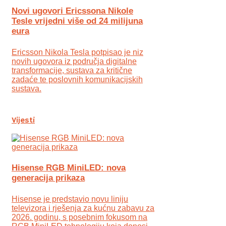
Novi ugovori Ericssona Nikole
Tesle vrijedni više od 24 milijuna
eura
Ericsson Nikola Tesla potpisao je niz
novih ugovora iz područja digitalne
transformacije, sustava za kritične
zadaće te poslovnih komunikacijskih
sustava.
Vijesti
Hisense RGB MiniLED: nova
generacija prikaza
Hisense je predstavio novu liniju
televizora i rješenja za kućnu zabavu za
2026. godinu, s posebnim fokusom na