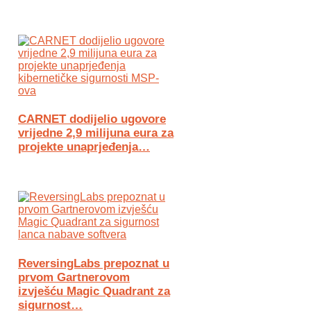
CARNET dodijelio ugovore
vrijedne 2,9 milijuna eura za
projekte unaprjeđenja…
ReversingLabs prepoznat u
prvom Gartnerovom
izvješću Magic Quadrant za
sigurnost…