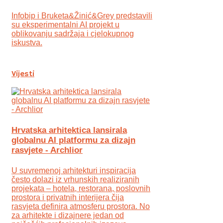
Infobip i Bruketa&Žinić&Grey predstavili
su eksperimentalni AI projekt u
oblikovanju sadržaja i cjelokupnog
iskustva.
Vijesti
Hrvatska arhitektica lansirala
globalnu AI platformu za dizajn
rasvjete - Archlior
U suvremenoj arhitekturi inspiracija
često dolazi iz vrhunskih realiziranih
projekata – hotela, restorana, poslovnih
prostora i privatnih interijera čija
rasvjeta definira atmosferu prostora. No
za arhitekte i dizajnere jedan od