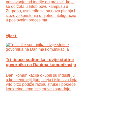
poslovanje: od teorije do prakse“, koja
se održala u Infobipovu kampusu u
Zagrebu, usmjerilo se na nova pitanja i
izazove korištenja umjetne inteligencije
u poslovnim procesima.
Vijesti
Tri tisuće sudionika i dvije stotine
govornika na Danima komunikacija
Dani komunikacija okupili su industriju
u koncentraciji ljudi, ideja i iskustva koja
vrlo brzo podiže razinu struke i pokreće
konkretne teme, smjerove i suradnje.