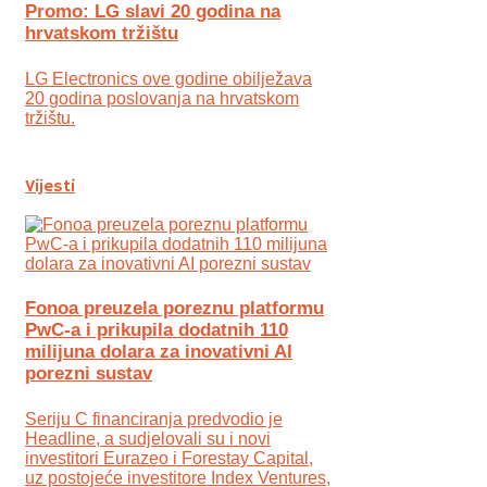
Promo: LG slavi 20 godina na
hrvatskom tržištu
LG Electronics ove godine obilježava
20 godina poslovanja na hrvatskom
tržištu.
Vijesti
Fonoa preuzela poreznu platformu
PwC-a i prikupila dodatnih 110
milijuna dolara za inovativni AI
porezni sustav
Seriju C financiranja predvodio je
Headline, a sudjelovali su i novi
investitori Eurazeo i Forestay Capital,
uz postojeće investitore Index Ventures,