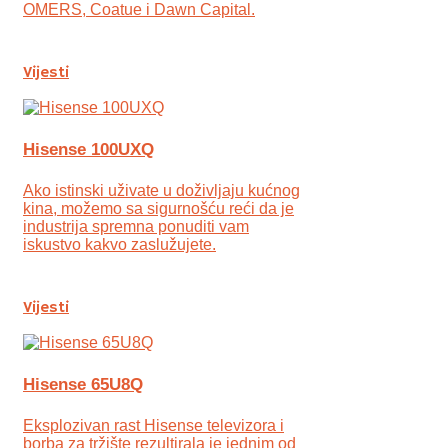
OMERS, Coatue i Dawn Capital.
Vijesti
Hisense 100UXQ
Ako istinski uživate u doživljaju kućnog
kina, možemo sa sigurnošću reći da je
industrija spremna ponuditi vam
iskustvo kakvo zaslužujete.
Vijesti
Hisense 65U8Q
Eksplozivan rast Hisense televizora i
borba za tržište rezultirala je jednim od