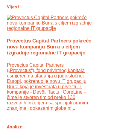
Vijesti
Provectus Capital Partners pokreće
novu kompaniju Burra s ciljem
izgradnje regionalne IT grupacije
Provectus Capital Partners
(„Provectus“), fond privatnog kapitala
usmjeren na ulaganja u jugoistočnoj
Europi, pokrenuo je novu IT grupaciju
Burra koja je investirala u prve tri IT
kompanije - Devōt, Tactu i CoreLine –
čime je stvoren tim od preko 130
razvojnih inženjera sa specijaliziranim
znanjima i dokazanim globalni...
Analize