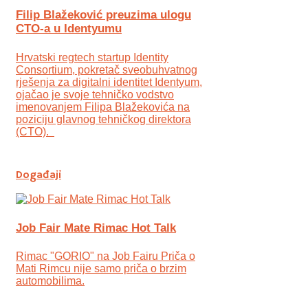
Filip Blažeković preuzima ulogu
CTO-a u Identyumu
Hrvatski regtech startup Identity
Consortium, pokretač sveobuhvatnog
rješenja za digitalni identitet Identyum,
ojаčao je svoje tehničko vodstvo
imenovanjem Filipa Blažekovića na
poziciju glavnog tehničkog direktora
(CTO).
Događaji
Job Fair Mate Rimac Hot Talk
Rimac "GORIO" na Job Fairu Priča o
Mati Rimcu nije samo priča o brzim
automobilima.