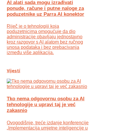
AI alati sada mogu izrađivati
ponude, račune i putne naloge za
poduzetnike uz Parra AI konektor
Riječ je o tehnologiji koja
poduzetnicima omogućuje da dio
administracije obavljaju jednostavno
kroz razgovor s AI alatom bez ručnog
unosa podataka i bez prebacivanja
između više aplikacija.
Vijesti
Tko nema odgovornu osobu za AI
tehnologije u upravi taj je već
zakasnio
Ovogodišnje, treće izdanje konferencije
„Implementacija umjetne inteligencije u