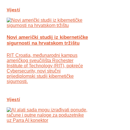
Vijesti
Novi američki studij iz kibernetičke
sigurnosti na hrvatskom tržištu
RIT Croatia, međunarodni kampus
američkog sveučilišta Rochester
Institute of Technology (RIT), pokreće
Cybersecurity, novi stručni
prijediplomski studij kibernetičke
sigurnosti.
Vijesti