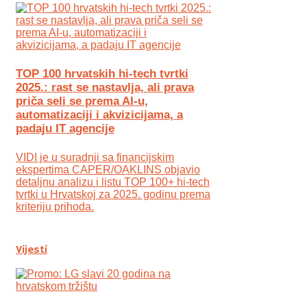
TOP 100 hrvatskih hi-tech tvrtki
2025.: rast se nastavlja, ali prava
priča seli se prema AI-u,
automatizaciji i akvizicijama, a
padaju IT agencije
VIDI je u suradnji sa financijskim
ekspertima CAPER/OAKLINS objavio
detaljnu analizu i listu TOP 100+ hi-tech
tvrtki u Hrvatskoj za 2025. godinu prema
kriteriju prihoda.
Vijesti