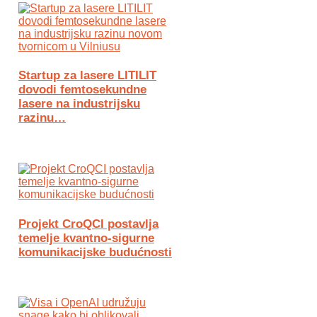
Startup za lasere LITILIT
dovodi femtosekundne
lasere na industrijsku
razinu…
Projekt CroQCI postavlja
temelje kvantno-sigurne
komunikacijske budućnosti