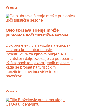
Vijesti
Qelo ubrzava širenje mreže
punionica uoči turističke sezone
Dok broj električnih vozila na europskim
cestama kontinuirano raste,
infrastruktura za njihovo punjenje u
Hrvatskoj i dalje zaostaje za potrebama
tržišta, osobito tijekom ljetnih mjeseci
kada se promet na turističkim i
tranzitnim pravcima višestruko
povećava.
Vijesti