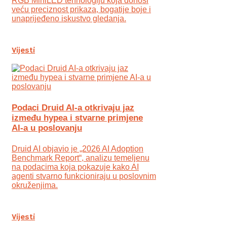
RGB MiniLED tehnologiju koja donosi
veću preciznost prikaza, bogatije boje i
unaprijeđeno iskustvo gledanja.
Vijesti
Podaci Druid AI-a otkrivaju jaz
između hypea i stvarne primjene
AI-a u poslovanju
Druid AI objavio je „2026 AI Adoption
Benchmark Report“, analizu temeljenu
na podacima koja pokazuje kako AI
agenti stvarno funkcioniraju u poslovnim
okruženjima.
Vijesti