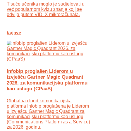
Tisuće učenika moglo je sudjelovati u
već popularnom kvizu znanja koji se
odvija putem VIDI X mikroračunala.
Najave
Infobip proglašen Liderom u
izvješću Gartner Magic Quadrant
2026. za komunikacijsku platformu
kao uslugu (CPaaS)
Globalna cloud komunikacijska
platforma Infobip proglašena je Liderom
u izvješću Gartner Magic Quadrant za
komunikacijsku platformu kao uslugu
(Communications Platform as a Service)
za 2026. godinu.