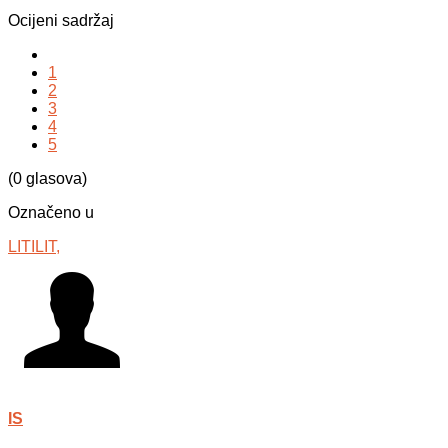
Ocijeni sadržaj
1
2
3
4
5
(0 glasova)
Označeno u
LITILIT,
IS