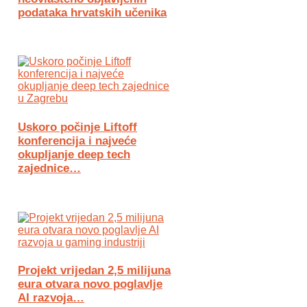
podataka hrvatskih učenika
Uskoro počinje Liftoff
konferencija i najveće
okupljanje deep tech
zajednice…
Projekt vrijedan 2,5 milijuna
eura otvara novo poglavlje
AI razvoja…