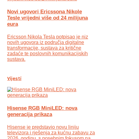
Novi ugovori Ericssona Nikole
Tesle vrijedni više od 24 milijuna
eura
Ericsson Nikola Tesla potpisao je niz
novih ugovora iz područja digitalne
transformacije, sustava za kritične
zadaće te poslovnih komunikacijskih
sustava.
Vijesti
Hisense RGB MiniLED: nova
generacija prikaza
Hisense je predstavio novu liniju
televizora i rješenja za kućnu zabavu za
2026. godinu, s posebnim fokusom na