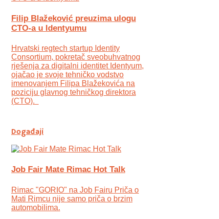
Filip Blažeković preuzima ulogu
CTO-a u Identyumu
Hrvatski regtech startup Identity
Consortium, pokretač sveobuhvatnog
rješenja za digitalni identitet Identyum,
ojаčao je svoje tehničko vodstvo
imenovanjem Filipa Blažekovića na
poziciju glavnog tehničkog direktora
(CTO).
Događaji
Job Fair Mate Rimac Hot Talk
Rimac "GORIO" na Job Fairu Priča o
Mati Rimcu nije samo priča o brzim
automobilima.