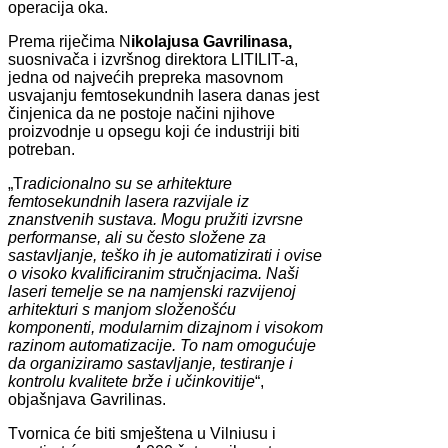
operacija oka.
Prema riječima N
ikolajusa Gavrilinasa,
suosnivača i izvršnog direktora LITILIT-a,
jedna od najvećih prepreka masovnom
usvajanju femtosekundnih lasera danas jest
činjenica da ne postoje načini njihove
proizvodnje u opsegu koji će industriji biti
potreban.
„T
radicionalno su se arhitekture
femtosekundnih lasera razvijale iz
znanstvenih sustava. Mogu pružiti izvrsne
performanse, ali su često složene za
sastavljanje, teško ih je automatizirati i ovise
o visoko kvalificiranim stručnjacima. Naši
laseri temelje se na namjenski razvijenoj
arhitekturi s manjom složenošću
komponenti, modularnim dizajnom i visokom
razinom automatizacije. To nam omogućuje
da organiziramo sastavljanje, testiranje i
kontrolu kvalitete brže i učinkovitije
“,
objašnjava Gavrilinas.
Tvornica će biti smještena u Vilniusu i