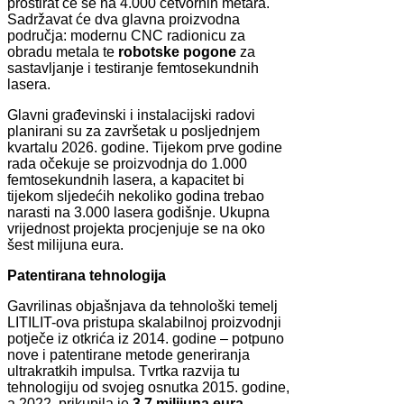
prostirat će se na 4.000 četvornih metara.
Sadržavat će dva glavna proizvodna
područja: modernu CNC radionicu za
obradu metala te
robotske pogone
za
sastavljanje i testiranje femtosekundnih
lasera.
Glavni građevinski i instalacijski radovi
planirani su za završetak u posljednjem
kvartalu 2026. godine. Tijekom prve godine
rada očekuje se proizvodnja do 1.000
femtosekundnih lasera, a kapacitet bi
tijekom sljedećih nekoliko godina trebao
narasti na 3.000 lasera godišnje. Ukupna
vrijednost projekta procjenjuje se na oko
šest milijuna eura.
Patentirana tehnologija
Gavrilinas objašnjava da tehnološki temelj
LITILIT-ova pristupa skalabilnoj proizvodnji
potječe iz otkrića iz 2014. godine – potpuno
nove i patentirane metode generiranja
ultrakratkih impulsa. Tvrtka razvija tu
tehnologiju od svojeg osnutka 2015. godine,
a 2022. prikupila je
3,7 milijuna eura