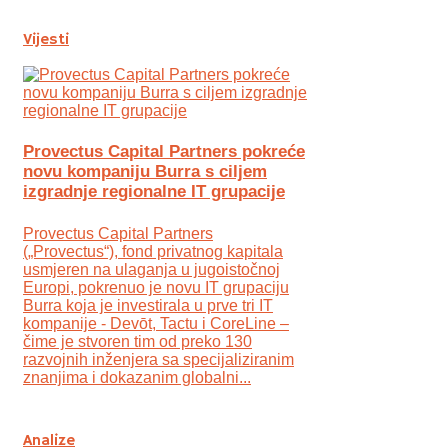
Vijesti
Provectus Capital Partners pokreće
novu kompaniju Burra s ciljem
izgradnje regionalne IT grupacije
Provectus Capital Partners
(„Provectus“), fond privatnog kapitala
usmjeren na ulaganja u jugoistočnoj
Europi, pokrenuo je novu IT grupaciju
Burra koja je investirala u prve tri IT
kompanije - Devōt, Tactu i CoreLine –
čime je stvoren tim od preko 130
razvojnih inženjera sa specijaliziranim
znanjima i dokazanim globalni...
Analize