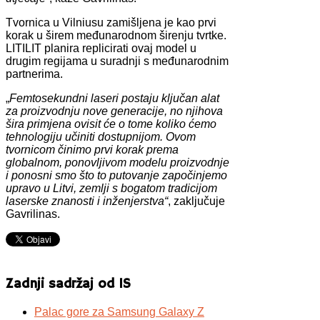
Tvornica u Vilniusu zamišljena je kao prvi
korak u širem međunarodnom širenju tvrtke.
LITILIT planira replicirati ovaj model u
drugim regijama u suradnji s međunarodnim
partnerima.
„
Femtosekundni laseri postaju ključan alat
za proizvodnju nove generacije, no njihova
šira primjena ovisit će o tome koliko ćemo
tehnologiju učiniti dostupnijom. Ovom
tvornicom činimo prvi korak prema
globalnom, ponovljivom modelu proizvodnje
i ponosni smo što to putovanje započinjemo
upravo u Litvi, zemlji s bogatom tradicijom
laserske znanosti i inženjerstva“
, zaključuje
Gavrilinas.
Zadnji sadržaj od IS
Palac gore za Samsung Galaxy Z