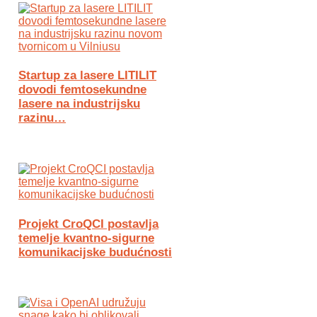
Startup za lasere LITILIT
dovodi femtosekundne
lasere na industrijsku
razinu…
Projekt CroQCI postavlja
temelje kvantno-sigurne
komunikacijske budućnosti