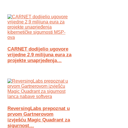
CARNET dodijelio ugovore
vrijedne 2,9 milijuna eura za
projekte unaprjeđenja…
ReversingLabs prepoznat u
prvom Gartnerovom
izvješću Magic Quadrant za
sigurnost…