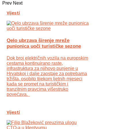
Prev
Next
Vijesti
Qelo ubrzava širenje mreže
punionica uoči turističke sezone
Dok broj električnih vozila na europskim
cestama kontinuirano raste,
infrastruktura za njihovo punjenje u
Hrvatskoj i dalje zaostaje za potrebama
tržišta, osobito tijekom ljetnih mjeseci
kada se promet na turističkim i
tranzitnim pravcima višestruko
povećava.
Vijesti