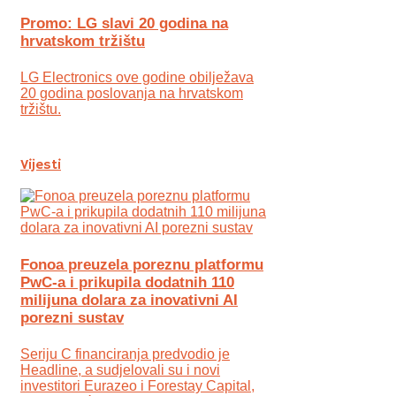
Promo: LG slavi 20 godina na
hrvatskom tržištu
LG Electronics ove godine obilježava
20 godina poslovanja na hrvatskom
tržištu.
Vijesti
Fonoa preuzela poreznu platformu
PwC-a i prikupila dodatnih 110
milijuna dolara za inovativni AI
porezni sustav
Seriju C financiranja predvodio je
Headline, a sudjelovali su i novi
investitori Eurazeo i Forestay Capital,