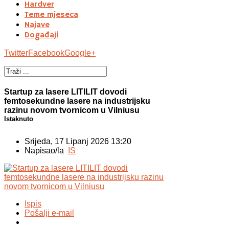
Hardver
Teme mjeseca
Najave
Događaji
Twitter
Facebook
Google+
Startup za lasere LITILIT dovodi
femtosekundne lasere na industrijsku
razinu novom tvornicom u Vilniusu
Istaknuto
Srijeda, 17 Lipanj 2026 13:20
Napisao/la
IS
Ispis
Pošalji e-mail