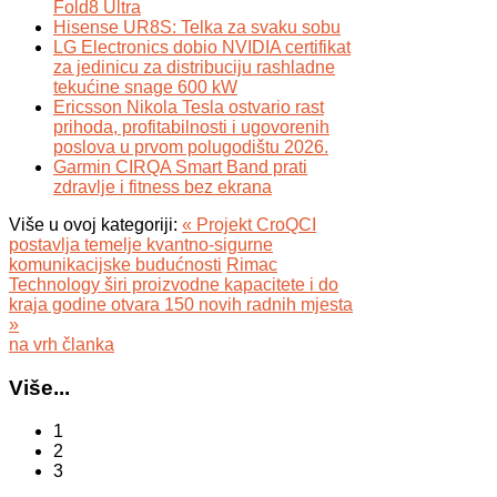
Fold8 Ultra
Hisense UR8S: Telka za svaku sobu
LG Electronics dobio NVIDIA certifikat
za jedinicu za distribuciju rashladne
tekućine snage 600 kW
Ericsson Nikola Tesla ostvario rast
prihoda, profitabilnosti i ugovorenih
poslova u prvom polugodištu 2026.
Garmin CIRQA Smart Band prati
zdravlje i fitness bez ekrana
Više u ovoj kategoriji:
« Projekt CroQCI
postavlja temelje kvantno-sigurne
komunikacijske budućnosti
Rimac
Technology širi proizvodne kapacitete i do
kraja godine otvara 150 novih radnih mjesta
»
na vrh članka
Više...
1
2
3