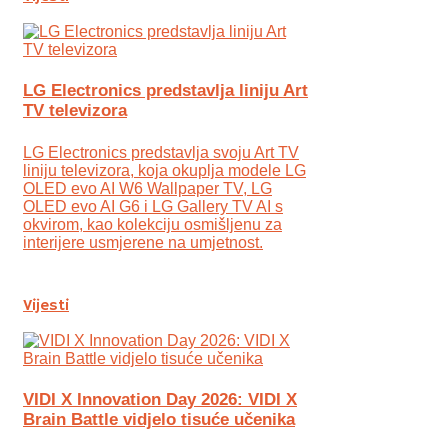
LG Electronics predstavlja liniju Art
TV televizora
LG Electronics predstavlja svoju Art TV
liniju televizora, koja okuplja modele LG
OLED evo AI W6 Wallpaper TV, LG
OLED evo AI G6 i LG Gallery TV AI s
okvirom, kao kolekciju osmišljenu za
interijere usmjerene na umjetnost.
Vijesti
VIDI X Innovation Day 2026: VIDI X
Brain Battle vidjelo tisuće učenika