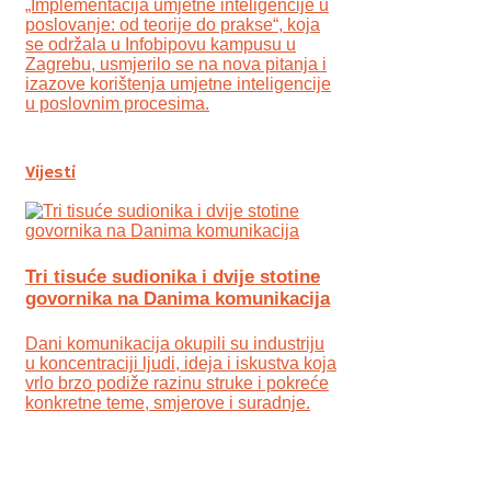
„Implementacija umjetne inteligencije u
poslovanje: od teorije do prakse“, koja
se održala u Infobipovu kampusu u
Zagrebu, usmjerilo se na nova pitanja i
izazove korištenja umjetne inteligencije
u poslovnim procesima.
Vijesti
Tri tisuće sudionika i dvije stotine
govornika na Danima komunikacija
Dani komunikacija okupili su industriju
u koncentraciji ljudi, ideja i iskustva koja
vrlo brzo podiže razinu struke i pokreće
konkretne teme, smjerove i suradnje.