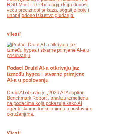
RGB MiniLED tehnologiju koja donosi
veću preciznost prikaza, bogatije boje i
unaprijeđeno iskustvo gledanja.
Vijesti
Podaci Druid AI-a otkrivaju jaz
između hypea i stvarne primjene
AI-a u poslovanju
Druid AI objavio je „2026 AI Adoption
Benchmark Report“, analizu temeljenu
na podacima koja pokazuje kako AI
agenti stvarno funkcioniraju u poslovnim
okruženjima.
Vijesti