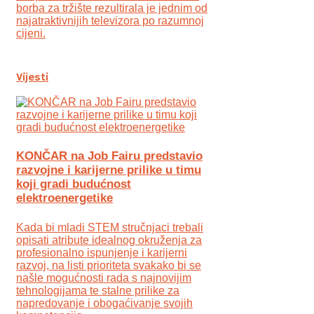
borba za tržište rezultirala je jednim od
najatraktivnijih televizora po razumnoj
cijeni.
Vijesti
KONČAR na Job Fairu predstavio
razvojne i karijerne prilike u timu
koji gradi budućnost
elektroenergetike
Kada bi mladi STEM stručnjaci trebali
opisati atribute idealnog okruženja za
profesionalno ispunjenje i karijerni
razvoj, na listi prioriteta svakako bi se
našle mogućnosti rada s najnovijim
tehnologijama te stalne prilike za
napredovanje i obogaćivanje svojih