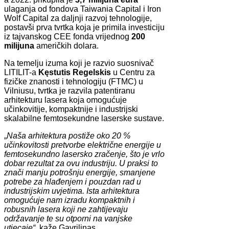
ulaganja od fondova Taiwania Capital i Iron
Wolf Capital za daljnji razvoj tehnologije,
postavši prva tvrtka koja je primila investiciju
iz tajvanskog CEE fonda vrijednog
200
milijuna
američkih dolara.
Na temelju izuma koji je razvio suosnivač
LITILIT-a
Kęstutis Regelskis
u Centru za
fizičke znanosti i tehnologiju (FTMC) u
Vilniusu, tvrtka je razvila patentiranu
arhitekturu lasera koja omogućuje
učinkovitije, kompaktnije i industrijski
skalabilne femtosekundne laserske sustave.
„
Naša arhitektura postiže oko 20 %
učinkovitosti pretvorbe električne energije u
femtosekundno lasersko zračenje, što je vrlo
dobar rezultat za ovu industriju. U praksi to
znači manju potrošnju energije, smanjene
potrebe za hlađenjem i pouzdan rad u
industrijskim uvjetima. Ista arhitektura
omogućuje nam izradu kompaktnih i
robusnih lasera koji ne zahtijevaju
održavanje te su otporni na vanjske
utjecaje“
, kaže Gavrilinas.