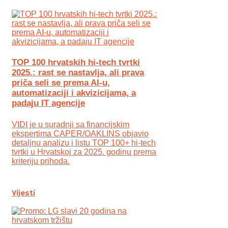
TOP 100 hrvatskih hi-tech tvrtki
2025.: rast se nastavlja, ali prava
priča seli se prema AI-u,
automatizaciji i akvizicijama, a
padaju IT agencije
VIDI je u suradnji sa financijskim
ekspertima CAPER/OAKLINS objavio
detaljnu analizu i listu TOP 100+ hi-tech
tvrtki u Hrvatskoj za 2025. godinu prema
kriteriju prihoda.
Vijesti