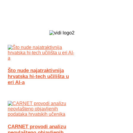
Biz Tech web portal powered by
Što nude najatraktivnija
hrvatska hi-tech učilišta u
eri AI-a
CARNET provodi analizu
neovlašteno objavljenih