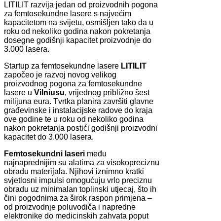
LITILIT razvija jedan od proizvodnih pogona
za femtosekundne lasere s najvećim
kapacitetom na svijetu, osmišljen tako da u
roku od nekoliko godina nakon pokretanja
dosegne godišnji kapacitet proizvodnje do
3.000 lasera.
Startup za femtosekundne lasere
LITILIT
započeo je razvoj novog velikog
proizvodnog pogona za femtosekundne
lasere u
Vilniusu
, vrijednog približno šest
milijuna eura. Tvrtka planira završiti glavne
građevinske i instalacijske radove do kraja
ove godine te u roku od nekoliko godina
nakon pokretanja postići godišnji proizvodni
kapacitet do 3.000 lasera.
Femtosekundni laseri
među
najnaprednijim su alatima za visokopreciznu
obradu materijala. Njihovi iznimno kratki
svjetlosni impulsi omogućuju vrlo preciznu
obradu uz minimalan toplinski utjecaj, što ih
čini pogodnima za širok raspon primjena –
od proizvodnje poluvodiča i napredne
elektronike do medicinskih zahvata poput