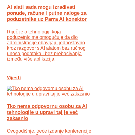
AI alati sada mogu izrađivati
ponude, račune i putne naloge za
poduzetnike uz Parra AI konektor
Riječ je o tehnologiji koja
poduzetnicima omogućuje da dio
administracije obavljaju jednostavno
kroz razgovor s AI alatom bez ručnog
unosa podataka i bez prebacivanja
između više aplikacija.
Vijesti
Tko nema odgovornu osobu za AI
tehnologije u upravi taj je već
zakasnio
Ovogodišnje, treće izdanje konferencije