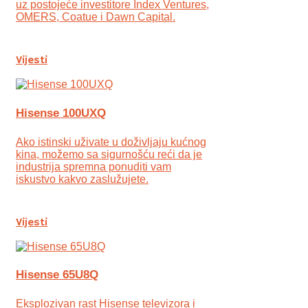
uz postojeće investitore Index Ventures,
OMERS, Coatue i Dawn Capital.
Vijesti
Hisense 100UXQ
Ako istinski uživate u doživljaju kućnog
kina, možemo sa sigurnošću reći da je
industrija spremna ponuditi vam
iskustvo kakvo zaslužujete.
Vijesti
Hisense 65U8Q
Eksplozivan rast Hisense televizora i