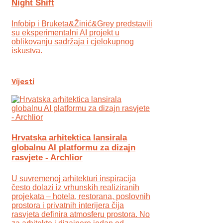
Night Shift
Infobip i Bruketa&Žinić&Grey predstavili
su eksperimentalni AI projekt u
oblikovanju sadržaja i cjelokupnog
iskustva.
Vijesti
Hrvatska arhitektica lansirala
globalnu AI platformu za dizajn
rasvjete - Archlior
U suvremenoj arhitekturi inspiracija
često dolazi iz vrhunskih realiziranih
projekata – hotela, restorana, poslovnih
prostora i privatnih interijera čija
rasvjeta definira atmosferu prostora. No