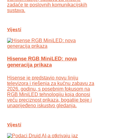
zadaće te poslovnih komunikacijskih
sustava.
Vijesti
Hisense RGB MiniLED: nova
generacija prikaza
Hisense je predstavio novu liniju
televizora i rješenja za kućnu zabavu za
2026. godinu, s posebnim fokusom na
RGB MiniLED tehnologiju koja donosi
veću preciznost prikaza, bogatije boje i
unaprijeđeno iskustvo gledanja.
Vijesti