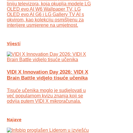
liniju televizora, koja okuplja modele LG
OLED evo AI W6 Wallpaper TV, LG
OLED evo AI G6 i LG Gallery TV AI s
okvirom, kao kolekciju osmišljenu za
interijere usmjerene na umjetnost.
Vijesti
VIDI X Innovation Day 2026: VIDI X
Brain Battle vidjelo tisuće učenika
Tisuće učenika moglo je sudjelovati u
već popularnom kvizu znanja koji se
odvija putem VIDI X mikroračunala.
Najave