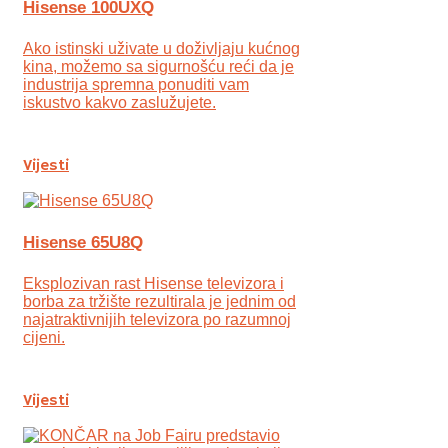
Hisense 100UXQ
Ako istinski uživate u doživljaju kućnog
kina, možemo sa sigurnošću reći da je
industrija spremna ponuditi vam
iskustvo kakvo zaslužujete.
Vijesti
Hisense 65U8Q
Eksplozivan rast Hisense televizora i
borba za tržište rezultirala je jednim od
najatraktivnijih televizora po razumnoj
cijeni.
Vijesti