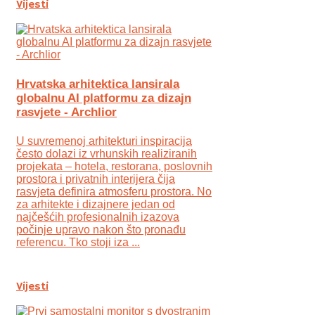
Vijesti
Hrvatska arhitektica lansirala
globalnu AI platformu za dizajn
rasvjete - Archlior
U suvremenoj arhitekturi inspiracija
često dolazi iz vrhunskih realiziranih
projekata – hotela, restorana, poslovnih
prostora i privatnih interijera čija
rasvjeta definira atmosferu prostora. No
za arhitekte i dizajnere jedan od
najčešćih profesionalnih izazova
počinje upravo nakon što pronađu
referencu. Tko stoji iza ...
Vijesti