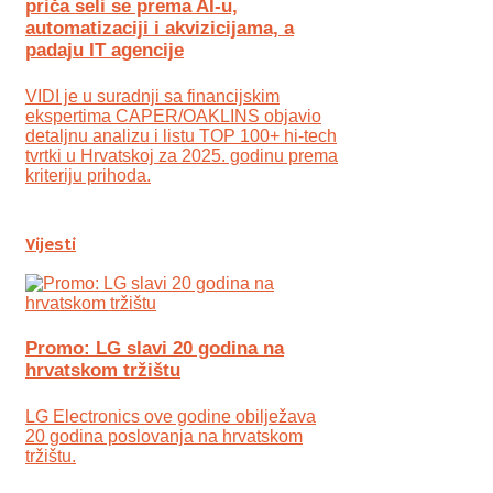
priča seli se prema AI-u,
automatizaciji i akvizicijama, a
padaju IT agencije
VIDI je u suradnji sa financijskim
ekspertima CAPER/OAKLINS objavio
detaljnu analizu i listu TOP 100+ hi-tech
tvrtki u Hrvatskoj za 2025. godinu prema
kriteriju prihoda.
Vijesti
Promo: LG slavi 20 godina na
hrvatskom tržištu
LG Electronics ove godine obilježava
20 godina poslovanja na hrvatskom
tržištu.