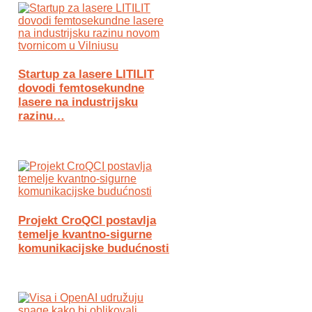
Startup za lasere LITILIT
dovodi femtosekundne
lasere na industrijsku
razinu…
Projekt CroQCI postavlja
temelje kvantno-sigurne
komunikacijske budućnosti