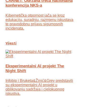
CARNET: Održana treća nacionalna
konferencija NKS-a
Kibernetička otpornost jača se kroz
edukaciju, suradnju, razmjenu iskustava
te pravodobnu prijavu sigurnosnih
incidenata.
Vijesti
Eksperimentalni AI projekt The
Night Shift
Infobip i Bruketa&Žinić&Grey predstavili
su eksperimentalni AI projekt u
oblikovanju sadržaja i cjelokupnog
iskustva.