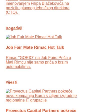
imenovanjem Filipa Blažekovića na
poziciju glavnog tehničkog direktora
(CTO).
Događaji
Job Fair Mate Rimac Hot Talk
Rimac "GORIO" na Job Fairu Priča o
Mati Rimcu nije samo priča o brzim
automobilima.
Vijesti
Provectus Capital Partners pokreće