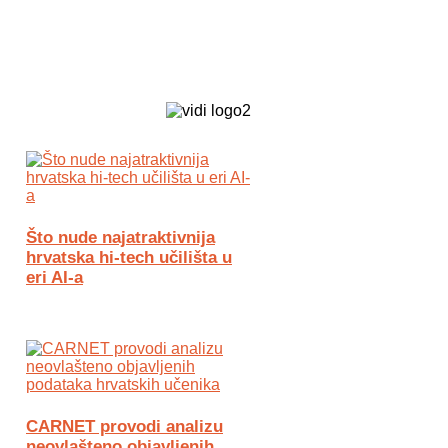
Biz Tech web portal powered by
Što nude najatraktivnija
hrvatska hi-tech učilišta u
eri AI-a
CARNET provodi analizu
neovlašteno objavljenih