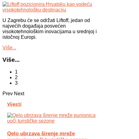
U Zagrebu će se održati Liftoff, jedan od
najvećih događaja posvećen
visokotehnološkim inovacijama u srednjoj i
istočnoj Europi.
Više...
Više...
1
2
3
Prev
Next
Vijesti
Qelo ubrzava širenje mreže