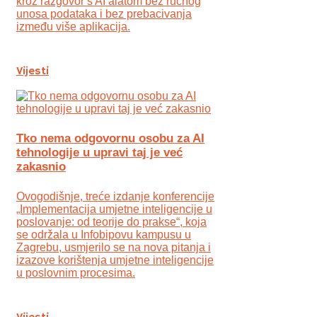
kroz razgovor s AI alatom bez ručnog
unosa podataka i bez prebacivanja
između više aplikacija.
Vijesti
Tko nema odgovornu osobu za AI
tehnologije u upravi taj je već
zakasnio
Ovogodišnje, treće izdanje konferencije
„Implementacija umjetne inteligencije u
poslovanje: od teorije do prakse“, koja
se održala u Infobipovu kampusu u
Zagrebu, usmjerilo se na nova pitanja i
izazove korištenja umjetne inteligencije
u poslovnim procesima.