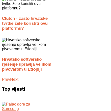
Clutch - zašto hrvatske
tvrtke žele koristiti ovu
platformu?
Hrvatsko softversko
rješenje upravlja velikom
pivovarom u Etiopiji
Prev
Next
Top vijesti