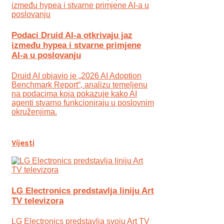
Podaci Druid AI-a otkrivaju jaz
između hypea i stvarne primjene
AI-a u poslovanju
Druid AI objavio je „2026 AI Adoption
Benchmark Report“, analizu temeljenu
na podacima koja pokazuje kako AI
agenti stvarno funkcioniraju u poslovnim
okruženjima.
Vijesti
LG Electronics predstavlja liniju Art
TV televizora
LG Electronics predstavlja svoju Art TV