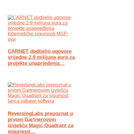
CARNET dodijelio ugovore
vrijedne 2,9 milijuna eura za
projekte unaprjeđenja…
ReversingLabs prepoznat u
prvom Gartnerovom
izvješću Magic Quadrant za
sigurnost…