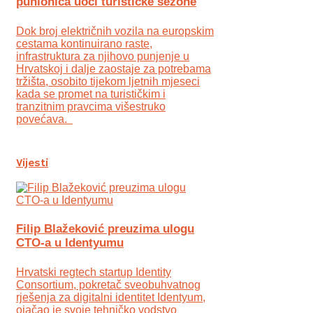
punionica uoči turističke sezone
Dok broj električnih vozila na europskim
cestama kontinuirano raste,
infrastruktura za njihovo punjenje u
Hrvatskoj i dalje zaostaje za potrebama
tržišta, osobito tijekom ljetnih mjeseci
kada se promet na turističkim i
tranzitnim pravcima višestruko
povećava.
Vijesti
Filip Blažeković preuzima ulogu
CTO-a u Identyumu
Hrvatski regtech startup Identity
Consortium, pokretač sveobuhvatnog
rješenja za digitalni identitet Identyum,
ojаčao je svoje tehničko vodstvo