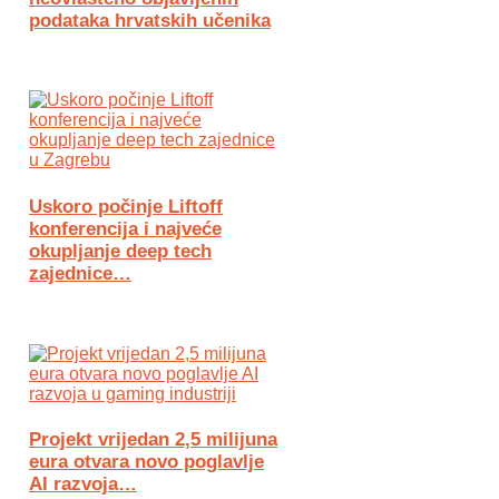
podataka hrvatskih učenika
Uskoro počinje Liftoff
konferencija i najveće
okupljanje deep tech
zajednice…
Projekt vrijedan 2,5 milijuna
eura otvara novo poglavlje
AI razvoja…