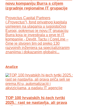
novu kompaniju Burra s ciljem
izgradnje regionalne IT grupacije
Provectus Capital Partners
(„Provectus“), fond privatnog kapitala
usmjeren na ulaganja u jugoistočnoj
Europi, pokrenuo je novu IT grupaciju
Burra koja je investirala u prve tri IT
kompanije - Devōt, Tactu i CoreLine –
čime je stvoren tim od preko 130
razvojnih inženjera sa specijaliziranim
znanjima i dokazanim globalni...
Analize
TOP 100 hrvatskih hi-tech tvrtki
2025.: rast se nastavlja, ali prava