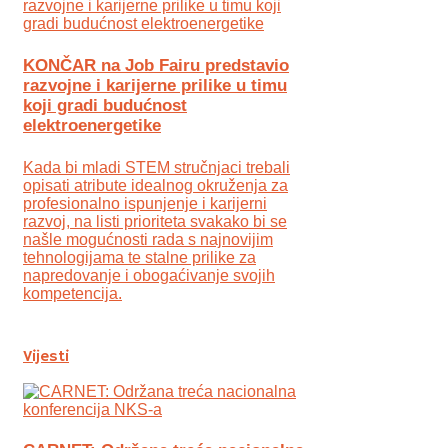
KONČAR na Job Fairu predstavio
razvojne i karijerne prilike u timu
koji gradi budućnost
elektroenergetike
Kada bi mladi STEM stručnjaci trebali
opisati atribute idealnog okruženja za
profesionalno ispunjenje i karijerni
razvoj, na listi prioriteta svakako bi se
našle mogućnosti rada s najnovijim
tehnologijama te stalne prilike za
napredovanje i obogaćivanje svojih
kompetencija.
Vijesti