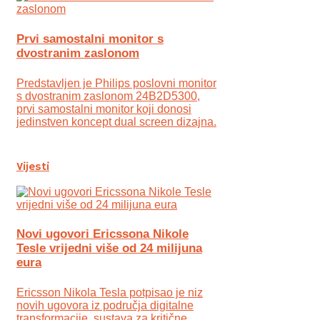
Prvi samostalni monitor s
dvostranim zaslonom
Predstavljen je Philips poslovni monitor
s dvostranim zaslonom 24B2D5300,
prvi samostalni monitor koji donosi
jedinstven koncept dual screen dizajna.
Vijesti
Novi ugovori Ericssona Nikole
Tesle vrijedni više od 24 milijuna
eura
Ericsson Nikola Tesla potpisao je niz
novih ugovora iz područja digitalne
transformacije, sustava za kritične