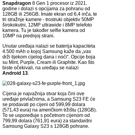
Snapdragon
8 Gen 1 procesor iz 2021.
godine i dolazi s opcijama za pohranu od
128GB ili 256GB. Imate ekran od 6,4 inča, te
tri stražnje kamere - trostruki objektiv 50MP
širokokutni, 12MP ultrawide i 8MP telefoto
kamera. Tu je također selfie kamera od
10MP na prednjoj strani.
Unutar uređaja nalazi se baterija kapaciteta
4.500 mAh o kojoj Samsung kaže da „vas
drži tijekom cijelog dana i noći“. Opcije boja
su Mint, Purple, Cream ili Graphite. Kao što
biste očekivali, na uređaju se nalazi
Android 13
.
Cijena je najvažnija stvar koja čini ove
uređaje privlačnima, a Samsung S23 FE će
se prodavati po cijeni od 599,99 dolara
(571,43 eura) na američkom tržištu (128GB).
To se uspoređuje s početnom cijenom od
799,99 dolara (761,91 eura) za standardni
Samsung Galaxy S23 s 128GB pohrane.