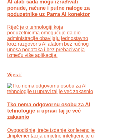
AI alati sada mogu izrađivati
ponude, račune i putne naloge za
poduzetnike uz Parra AI konektor
Riječ je o tehnologiji koja
poduzetnicima omogućuje da dio
administracije obavljaju jednostavno
kroz razgovor s AI alatom bez ručnog
unosa podataka i bez prebacivanja
između više aplikacija.
Vijesti
Tko nema odgovornu osobu za AI
tehnologije u upravi taj je već
zakasnio
Ovogodišnje, treće izdanje konferencije
„Implementacija umjetne inteligencije u