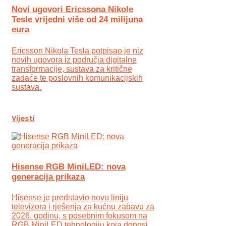
Novi ugovori Ericssona Nikole
Tesle vrijedni više od 24 milijuna
eura
Ericsson Nikola Tesla potpisao je niz
novih ugovora iz područja digitalne
transformacije, sustava za kritične
zadaće te poslovnih komunikacijskih
sustava.
Vijesti
Hisense RGB MiniLED: nova
generacija prikaza
Hisense je predstavio novu liniju
televizora i rješenja za kućnu zabavu za
2026. godinu, s posebnim fokusom na
RGB MiniLED tehnologiju koja donosi