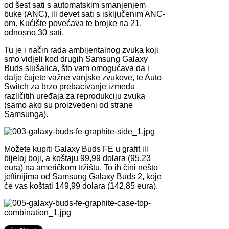
od šest sati s automatskim smanjenjem
buke (ANC), ili devet sati s isključenim ANC-
om. Kućište povećava te brojke na 21,
odnosno 30 sati.
Tu je i način rada ambijentalnog zvuka koji
smo vidjeli kod drugih Samsung Galaxy
Buds slušalica, što vam omogućava da i
dalje čujete važne vanjske zvukove, te Auto
Switch za brzo prebacivanje između
različitih uređaja za reprodukciju zvuka
(samo ako su proizvedeni od strane
Samsunga).
Možete kupiti Galaxy Buds FE u grafit ili
bijeloj boji, a koštaju 99,99 dolara (95,23
eura) na američkom tržištu. To ih čini nešto
jeftinijima od Samsung Galaxy Buds 2, koje
će vas koštati 149,99 dolara (142,85 eura).