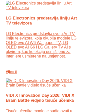
LG Electronics predstavlja liniju Art
TV televizora
LG Electronics predstavlja svoju Art TV
liniju televizora, koja okuplja modele LG
OLED evo AI W6 Wallpaper TV, LG
OLED evo AI G6 i LG Gallery TV AI s
okvirom, kao kolekciju osmišljenu za
interijere usmjerene na umjetnost.
Vijesti
VIDI X Innovation Day 2026: VIDI X
Brain Battle vidjelo tisuće učenika
Tisuće učenika moglo je sudjelovati u