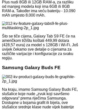
Plus nudi 8GB ili 12GB RAM-a, za razliku
od manjeg modela koji ima 6GB ili 8GB
RAM-a. Također ima veću bateriju - 10.090
mAh umjesto 8.000 mAh.
Što se tiče cijena, Galaxy Tab S9 FE će na
američkom tržištu koštati 449,99 dolara
(428,57 eura) za model s 128GB i Wi-Fi. Još
uvijek čekamo sve detalje o cijenama za
različite varijacije i konfiguracije za svaku
regiju.
Samsung Galaxy Buds FE
Na kraju, imamo Samsung Galaxy Buds FE,
slušalice koje nude „zvuk koji savršeno
odgovara“ prema riječima Samsunga.
Dostupne u bojama grafit ili bijela, ove
slušalice srednje klase nude vijek baterije