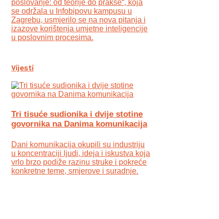
poslovanje: od teorije do prakse“, koja
se održala u Infobipovu kampusu u
Zagrebu, usmjerilo se na nova pitanja i
izazove korištenja umjetne inteligencije
u poslovnim procesima.
Vijesti
Tri tisuće sudionika i dvije stotine
govornika na Danima komunikacija
Dani komunikacija okupili su industriju
u koncentraciji ljudi, ideja i iskustva koja
vrlo brzo podiže razinu struke i pokreće
konkretne teme, smjerove i suradnje.
.