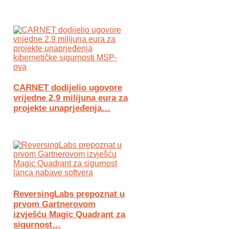
CARNET dodijelio ugovore
vrijedne 2,9 milijuna eura za
projekte unaprjeđenja…
ReversingLabs prepoznat u
prvom Gartnerovom
izvješću Magic Quadrant za
sigurnost…