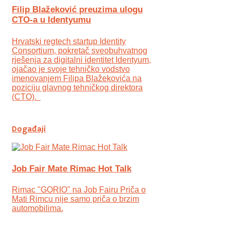
Filip Blažeković preuzima ulogu
CTO-a u Identyumu
Hrvatski regtech startup Identity
Consortium, pokretač sveobuhvatnog
rješenja za digitalni identitet Identyum,
ojаčao je svoje tehničko vodstvo
imenovanjem Filipa Blažekovića na
poziciju glavnog tehničkog direktora
(CTO).
Događaji
Job Fair Mate Rimac Hot Talk
Rimac "GORIO" na Job Fairu Priča o
Mati Rimcu nije samo priča o brzim
automobilima.