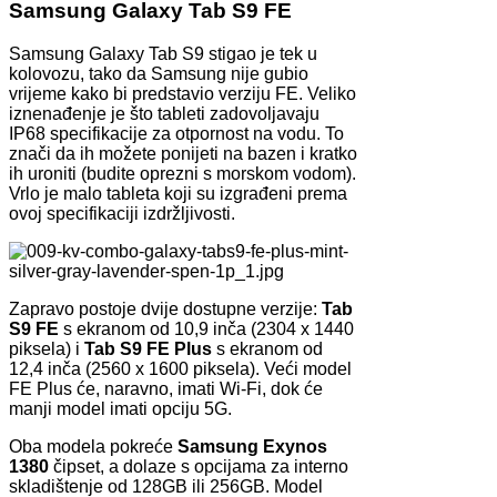
Samsung Galaxy Tab S9 FE
Samsung Galaxy Tab S9 stigao je tek u
kolovozu, tako da Samsung nije gubio
vrijeme kako bi predstavio verziju FE. Veliko
iznenađenje je što tableti zadovoljavaju
IP68 specifikacije za otpornost na vodu. To
znači da ih možete ponijeti na bazen i kratko
ih uroniti (budite oprezni s morskom vodom).
Vrlo je malo tableta koji su izgrađeni prema
ovoj specifikaciji izdržljivosti.
Zapravo postoje dvije dostupne verzije:
Tab
S9 FE
s ekranom od 10,9 inča (2304 x 1440
piksela) i
Tab S9 FE Plus
s ekranom od
12,4 inča (2560 x 1600 piksela). Veći model
FE Plus će, naravno, imati Wi-Fi, dok će
manji model imati opciju 5G.
Oba modela pokreće
Samsung Exynos
1380
čipset, a dolaze s opcijama za interno
skladištenje od 128GB ili 256GB. Model