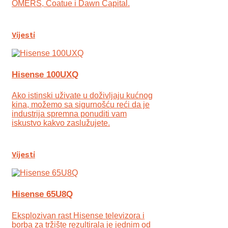
OMERS, Coatue i Dawn Capital.
Vijesti
Hisense 100UXQ
Ako istinski uživate u doživljaju kućnog
kina, možemo sa sigurnošću reći da je
industrija spremna ponuditi vam
iskustvo kakvo zaslužujete.
Vijesti
Hisense 65U8Q
Eksplozivan rast Hisense televizora i
borba za tržište rezultirala je jednim od