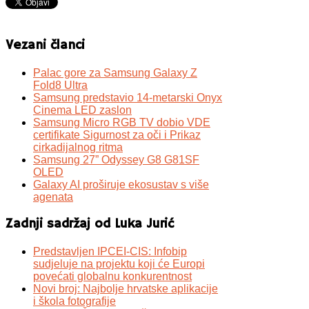
Vezani članci
Palac gore za Samsung Galaxy Z
Fold8 Ultra
Samsung predstavio 14-metarski Onyx
Cinema LED zaslon
Samsung Micro RGB TV dobio VDE
certifikate Sigurnost za oči i Prikaz
cirkadijalnog ritma
Samsung 27” Odyssey G8 G81SF
OLED
Galaxy AI proširuje ekosustav s više
agenata
Zadnji sadržaj od Luka Jurić
Predstavljen IPCEI-CIS: Infobip
sudjeluje na projektu koji će Europi
povećati globalnu konkurentnost
Novi broj: Najbolje hrvatske aplikacije
i škola fotografije