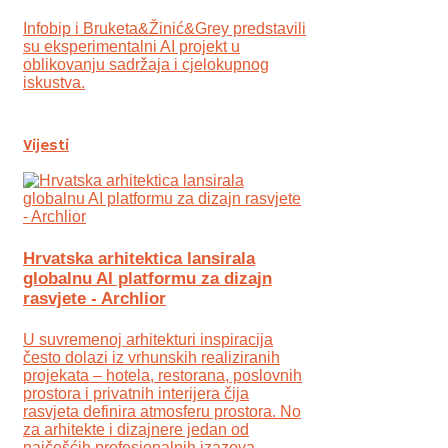
Infobip i Bruketa&Žinić&Grey predstavili
su eksperimentalni AI projekt u
oblikovanju sadržaja i cjelokupnog
iskustva.
Vijesti
Hrvatska arhitektica lansirala
globalnu AI platformu za dizajn
rasvjete - Archlior
U suvremenoj arhitekturi inspiracija
često dolazi iz vrhunskih realiziranih
projekata – hotela, restorana, poslovnih
prostora i privatnih interijera čija
rasvjeta definira atmosferu prostora. No
za arhitekte i dizajnere jedan od
najčešćih profesionalnih izazova