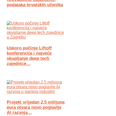
podataka hrvatskih učenika
Uskoro počinje Liftoff
konferencija i najveće
okupljanje deep tech
zajednice…
Projekt vrijedan 2,5 milijuna
eura otvara novo poglavlje
AI razvoja…