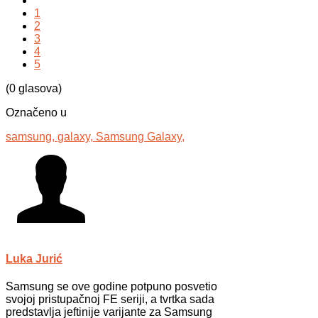
1
2
3
4
5
(0 glasova)
Označeno u
samsung,
galaxy,
Samsung Galaxy,
Luka Jurić
Samsung se ove godine potpuno posvetio
svojoj pristupačnoj FE seriji, a tvrtka sada
predstavlja jeftinije varijante za Samsung