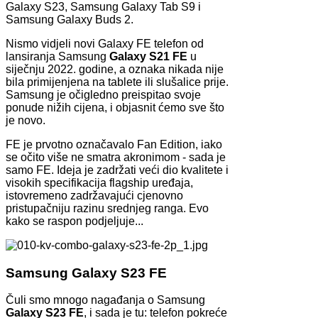
Galaxy S23, Samsung Galaxy Tab S9 i
Samsung Galaxy Buds 2.
Nismo vidjeli novi Galaxy FE telefon od
lansiranja Samsung
Galaxy S21 FE
u
siječnju 2022. godine, a oznaka nikada nije
bila primijenjena na tablete ili slušalice prije.
Samsung je očigledno preispitao svoje
ponude nižih cijena, i objasnit ćemo sve što
je novo.
FE je prvotno označavalo Fan Edition, iako
se očito više ne smatra akronimom - sada je
samo FE. Ideja je zadržati veći dio kvalitete i
visokih specifikacija flagship uređaja,
istovremeno zadržavajući cjenovno
pristupačniju razinu srednjeg ranga. Evo
kako se raspon podjeljuje...
Samsung Galaxy S23 FE
Čuli smo mnogo nagađanja o Samsung
Galaxy S23 FE
, i sada je tu: telefon pokreće