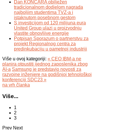
Dan KONČARA obilježen
tradicionalnom dodjelom nagrada
najboljim studentima TVZ-a i
istaknutom posebnom gestom
S investicijom od 120 milijuna eura
United Group ulazi u proizvodnju
vlastite obnovljive energije
Potpisan Sporazum o partnerstvu za
projekt Regionalnog centra za
predinkubaciju u pametnoj industriji
Više u ovoj kategoriji:
« CEO IBM-a ne
planira otpustiti ijednog zaposlenika zbog
AI-a
Samsung je predstavio novosti za
razvojne inženjere na godišnjoj tehnološkoj
konferenciji SDC23 »
na vrh članka
Više...
1
2
3
Prev
Next