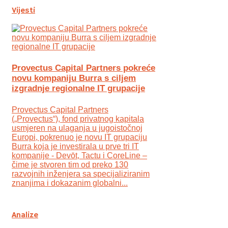
Vijesti
Provectus Capital Partners pokreće
novu kompaniju Burra s ciljem
izgradnje regionalne IT grupacije
Provectus Capital Partners
(„Provectus“), fond privatnog kapitala
usmjeren na ulaganja u jugoistočnoj
Europi, pokrenuo je novu IT grupaciju
Burra koja je investirala u prve tri IT
kompanije - Devōt, Tactu i CoreLine –
čime je stvoren tim od preko 130
razvojnih inženjera sa specijaliziranim
znanjima i dokazanim globalni...
Analize