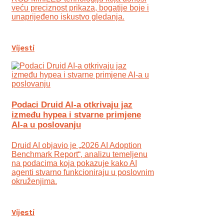
veću preciznost prikaza, bogatije boje i
unaprijeđeno iskustvo gledanja.
Vijesti
Podaci Druid AI-a otkrivaju jaz
između hypea i stvarne primjene
AI-a u poslovanju
Druid AI objavio je „2026 AI Adoption
Benchmark Report“, analizu temeljenu
na podacima koja pokazuje kako AI
agenti stvarno funkcioniraju u poslovnim
okruženjima.
Vijesti