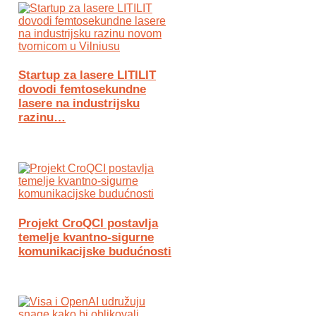
Startup za lasere LITILIT
dovodi femtosekundne
lasere na industrijsku
razinu…
Projekt CroQCI postavlja
temelje kvantno-sigurne
komunikacijske budućnosti