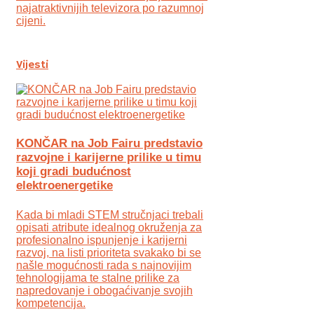
najatraktivnijih televizora po razumnoj
cijeni.
Vijesti
KONČAR na Job Fairu predstavio
razvojne i karijerne prilike u timu
koji gradi budućnost
elektroenergetike
Kada bi mladi STEM stručnjaci trebali
opisati atribute idealnog okruženja za
profesionalno ispunjenje i karijerni
razvoj, na listi prioriteta svakako bi se
našle mogućnosti rada s najnovijim
tehnologijama te stalne prilike za
napredovanje i obogaćivanje svojih
kompetencija.