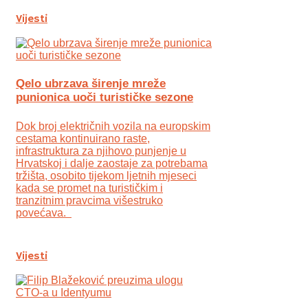
Vijesti
Qelo ubrzava širenje mreže
punionica uoči turističke sezone
Dok broj električnih vozila na europskim
cestama kontinuirano raste,
infrastruktura za njihovo punjenje u
Hrvatskoj i dalje zaostaje za potrebama
tržišta, osobito tijekom ljetnih mjeseci
kada se promet na turističkim i
tranzitnim pravcima višestruko
povećava.
Vijesti