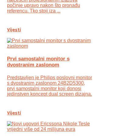
počinje upravo nakon što pronađu
referencu. Tko stoji iza ...
Vijesti
Prvi samostalni monitor s
dvostranim zaslonom
Predstavljen je Philips poslovni monitor
s dvostranim zaslonom 24B2D5300,
prvi samostalni monitor koji donosi
jedinstven koncept dual screen dizajna.
Vijesti