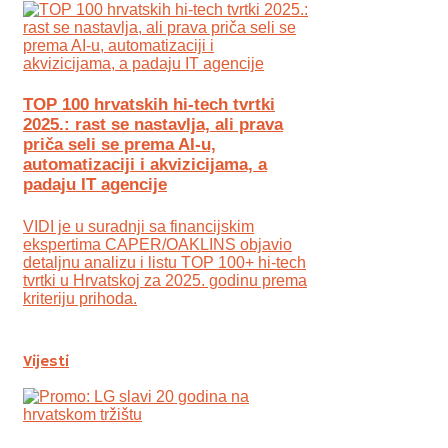
TOP 100 hrvatskih hi-tech tvrtki
2025.: rast se nastavlja, ali prava
priča seli se prema AI-u,
automatizaciji i akvizicijama, a
padaju IT agencije
VIDI je u suradnji sa financijskim
ekspertima CAPER/OAKLINS objavio
detaljnu analizu i listu TOP 100+ hi-tech
tvrtki u Hrvatskoj za 2025. godinu prema
kriteriju prihoda.
Vijesti