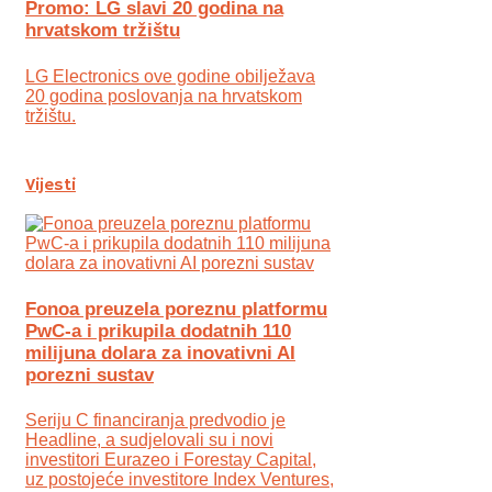
Promo: LG slavi 20 godina na
hrvatskom tržištu
LG Electronics ove godine obilježava
20 godina poslovanja na hrvatskom
tržištu.
Vijesti
Fonoa preuzela poreznu platformu
PwC-a i prikupila dodatnih 110
milijuna dolara za inovativni AI
porezni sustav
Seriju C financiranja predvodio je
Headline, a sudjelovali su i novi
investitori Eurazeo i Forestay Capital,
uz postojeće investitore Index Ventures,