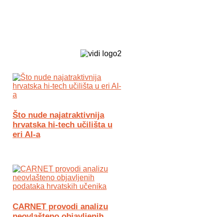
Biz Tech web portal powered by
Što nude najatraktivnija
hrvatska hi-tech učilišta u
eri AI-a
CARNET provodi analizu
neovlašteno objavljenih