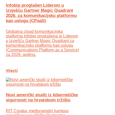
Infobip proglašen Liderom u
izvješću Gartner Magic Quadrant
2026. za komunikacijsku platformu
kao uslugu (CPaaS)
Globalna cloud komunikacijska
platforma Infobip proglašena je Liderom
u izvješću Gartner Magic Quadrant za
komunikacijsku platformu kao uslugu
(Communications Platform as a Service)
za 2026. godinu.
Vijesti
Novi američki studij iz kibernetičke
sigurnosti na hrvatskom tržištu
RIT Croatia, međunarodni kampus