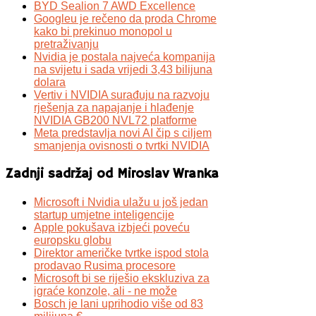
BYD Sealion 7 AWD Excellence
Googleu je rečeno da proda Chrome
kako bi prekinuo monopol u
pretraživanju
Nvidia je postala najveća kompanija
na svijetu i sada vrijedi 3,43 bilijuna
dolara
Vertiv i NVIDIA surađuju na razvoju
rješenja za napajanje i hlađenje
NVIDIA GB200 NVL72 platforme
Meta predstavlja novi AI čip s ciljem
smanjenja ovisnosti o tvrtki NVIDIA
Zadnji sadržaj od Miroslav Wranka
Microsoft i Nvidia ulažu u još jedan
startup umjetne inteligencije
Apple pokušava izbjeći poveću
europsku globu
Direktor američke tvrtke ispod stola
prodavao Rusima procesore
Microsoft bi se riješio ekskluziva za
igraće konzole, ali - ne može
Bosch je lani uprihodio više od 83