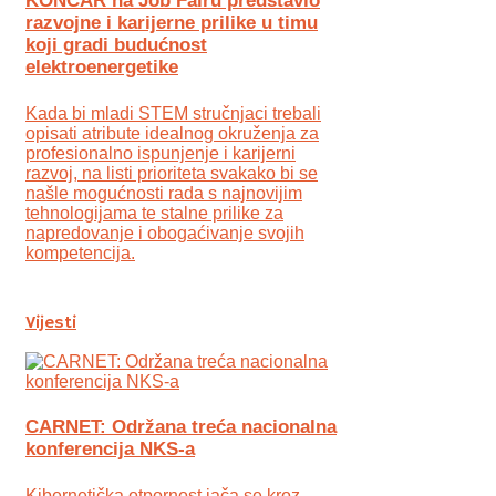
KONČAR na Job Fairu predstavio
razvojne i karijerne prilike u timu
koji gradi budućnost
elektroenergetike
Kada bi mladi STEM stručnjaci trebali
opisati atribute idealnog okruženja za
profesionalno ispunjenje i karijerni
razvoj, na listi prioriteta svakako bi se
našle mogućnosti rada s najnovijim
tehnologijama te stalne prilike za
napredovanje i obogaćivanje svojih
kompetencija.
Vijesti
CARNET: Održana treća nacionalna
konferencija NKS-a
Kibernetička otpornost jača se kroz