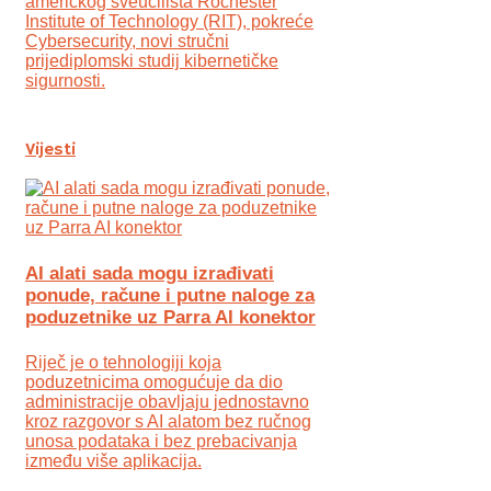
američkog sveučilišta Rochester
Institute of Technology (RIT), pokreće
Cybersecurity, novi stručni
prijediplomski studij kibernetičke
sigurnosti.
Vijesti
AI alati sada mogu izrađivati
ponude, račune i putne naloge za
poduzetnike uz Parra AI konektor
Riječ je o tehnologiji koja
poduzetnicima omogućuje da dio
administracije obavljaju jednostavno
kroz razgovor s AI alatom bez ručnog
unosa podataka i bez prebacivanja
između više aplikacija.