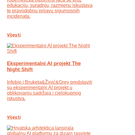
edukaciju, suradnju, razmjenu iskustava
te pravodobnu prijavu sigurnosnih
incidenata.
Vijesti
Eksperimentalni AI projekt The
Night Shift
Infobip i Bruketa&Žinić&Grey predstavili
su eksperimentalni AI projekt u
oblikovanju sadržaja i cjelokupnog
iskustva.
Vijesti