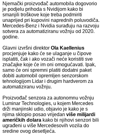
Njemački proizvođač automobila dogovorio
je podjelu prihoda s Nvidijom kako bi
smanjili troškove koje treba podmiriti
unaprijed pri kupovini naprednih poluvodiča.
Mercedes-Benz i Nvidia surađuju na razvoju
sotvera za automatiziranu vožnju od 2020.
godine.
Glavni izvršni direktor
Ola Kaellenius
procjenjuje kako će se ulaganje u čipove
isplatiti, čak i ako vozači neće koristiti sve
značajke koje će im oni omogućavati. Ipak,
samo će oni spremni platiti dodatni paket
dobiti automobil opremljen senzorskom
tehnologijom Lidar i drugim hardverom za
automatiziranu vožnju.
Proizvođač senzora za autonomnu vožnju
Luminar Technologies, u kojem Mercedes
drži manjinski udio, objavio je kako je s
njima sklopio posao vrijedan
više milijardi
američkih dolara
kako bi njihovi senzori bili
ugrađeni u više Mercedesovih vozila do
sredine ovog desetljeća.