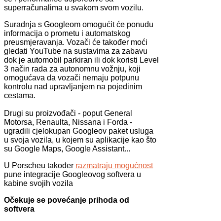
superračunalima u svakom svom vozilu.
Suradnja s Googleom omogućit će ponudu
informacija o prometu i automatskog
preusmjeravanja. Vozači će također moći
gledati YouTube na sustavima za zabavu
dok je automobil parkiran ili dok koristi Level
3 način rada za autonomnu vožnju, koji
omogućava da vozači nemaju potpunu
kontrolu nad upravljanjem na pojedinim
cestama.
Drugi su proizvođači - poput General
Motorsa, Renaulta, Nissana i Forda -
ugradili cjelokupan Googleov paket usluga
u svoja vozila, u kojem su aplikacije kao što
su Google Maps, Google Assistant...
U Porscheu također
razmatraju mogućnost
pune integracije Googleovog softvera u
kabine svojih vozila
Očekuje se povećanje prihoda od
softvera