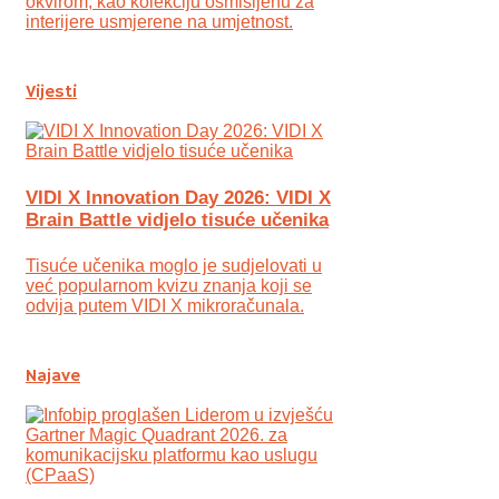
okvirom, kao kolekciju osmišljenu za
interijere usmjerene na umjetnost.
Vijesti
VIDI X Innovation Day 2026: VIDI X
Brain Battle vidjelo tisuće učenika
Tisuće učenika moglo je sudjelovati u
već popularnom kvizu znanja koji se
odvija putem VIDI X mikroračunala.
Najave