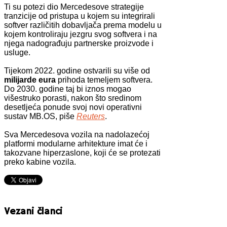
Ti su potezi dio Mercedesove strategije
tranzicije od pristupa u kojem su integrirali
softver različitih dobavljača prema modelu u
kojem kontroliraju jezgru svog softvera i na
njega nadograđuju partnerske proizvode i
usluge.
Tijekom 2022. godine ostvarili su više od
milijarde eura
prihoda temeljem softvera.
Do 2030. godine taj bi iznos mogao
višestruko porasti, nakon što sredinom
desetljeća ponude svoj novi operativni
sustav MB.OS, piše
Reuters
.
Sva Mercedesova vozila na nadolazećoj
platformi modularne arhitekture imat će i
takozvane hiperzaslone, koji će se protezati
preko kabine vozila.
Vezani članci