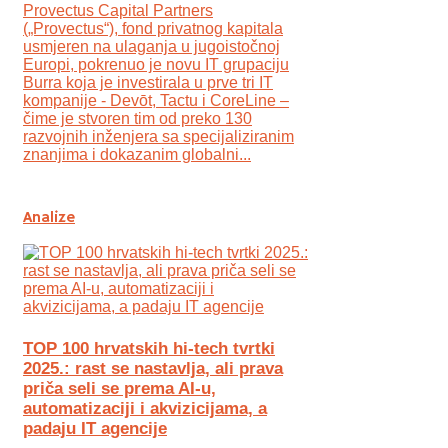
Provectus Capital Partners
(„Provectus“), fond privatnog kapitala
usmjeren na ulaganja u jugoistočnoj
Europi, pokrenuo je novu IT grupaciju
Burra koja je investirala u prve tri IT
kompanije - Devōt, Tactu i CoreLine –
čime je stvoren tim od preko 130
razvojnih inženjera sa specijaliziranim
znanjima i dokazanim globalni...
Analize
TOP 100 hrvatskih hi-tech tvrtki
2025.: rast se nastavlja, ali prava
priča seli se prema AI-u,
automatizaciji i akvizicijama, a
padaju IT agencije