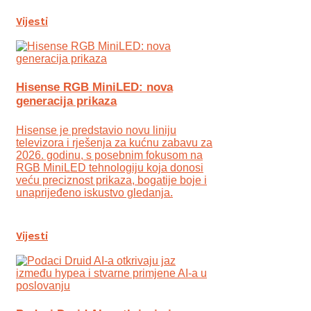
Vijesti
Hisense RGB MiniLED: nova
generacija prikaza
Hisense je predstavio novu liniju
televizora i rješenja za kućnu zabavu za
2026. godinu, s posebnim fokusom na
RGB MiniLED tehnologiju koja donosi
veću preciznost prikaza, bogatije boje i
unaprijeđeno iskustvo gledanja.
Vijesti