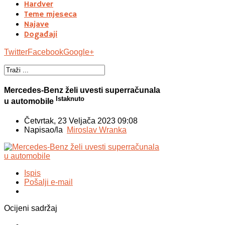
Hardver
Teme mjeseca
Najave
Događaji
Twitter
Facebook
Google+
Mercedes-Benz želi uvesti superračunala
Istaknuto
u automobile
Četvrtak, 23 Veljača 2023 09:08
Napisao/la
Miroslav Wranka
Ispis
Pošalji e-mail
Ocijeni sadržaj