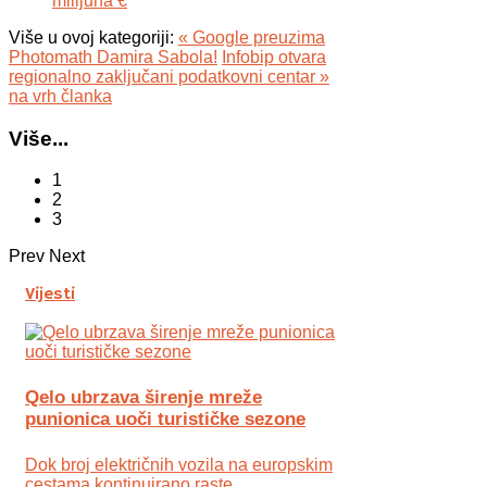
milijuna €
Više u ovoj kategoriji:
« Google preuzima
Photomath Damira Sabola!
Infobip otvara
regionalno zaključani podatkovni centar »
na vrh članka
Više...
1
2
3
Prev
Next
Vijesti
Qelo ubrzava širenje mreže
punionica uoči turističke sezone
Dok broj električnih vozila na europskim
cestama kontinuirano raste,