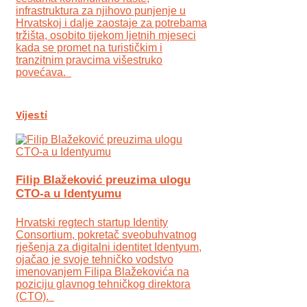
infrastruktura za njihovo punjenje u
Hrvatskoj i dalje zaostaje za potrebama
tržišta, osobito tijekom ljetnih mjeseci
kada se promet na turističkim i
tranzitnim pravcima višestruko
povećava.
Vijesti
Filip Blažeković preuzima ulogu
CTO-a u Identyumu
Hrvatski regtech startup Identity
Consortium, pokretač sveobuhvatnog
rješenja za digitalni identitet Identyum,
ojаčao je svoje tehničko vodstvo
imenovanjem Filipa Blažekovića na
poziciju glavnog tehničkog direktora
(CTO).