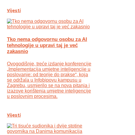
Vijesti
Tko nema odgovornu osobu za AI
tehnologije u upravi taj je već
zakasnio
Ovogodišnje, treće izdanje konferencije
„Implementacija umjetne inteligencije u
poslovanje: od teorije do prakse“, koja
se održala u Infobipovu kampusu u
Zagrebu, usmjerilo se na nova pitanja i
izazove korištenja umjetne inteligencije
u poslovnim procesima.
Vijesti