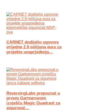
CARNET dodijelio ugovore
vrijedne 2,9 milijuna eura za
projekte unaprjeđenja…
ReversingLabs prepoznat u
prvom Gartnerovom
izvješću Magic Quadrant za
sigurnost…