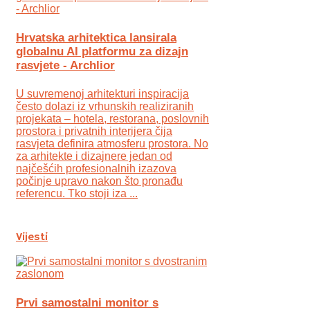
Hrvatska arhitektica lansirala
globalnu AI platformu za dizajn
rasvjete - Archlior
U suvremenoj arhitekturi inspiracija
često dolazi iz vrhunskih realiziranih
projekata – hotela, restorana, poslovnih
prostora i privatnih interijera čija
rasvjeta definira atmosferu prostora. No
za arhitekte i dizajnere jedan od
najčešćih profesionalnih izazova
počinje upravo nakon što pronađu
referencu. Tko stoji iza ...
Vijesti
Prvi samostalni monitor s