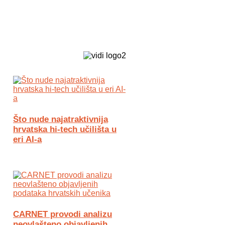
Biz Tech web portal powered by
Što nude najatraktivnija
hrvatska hi-tech učilišta u
eri AI-a
CARNET provodi analizu
neovlašteno objavljenih