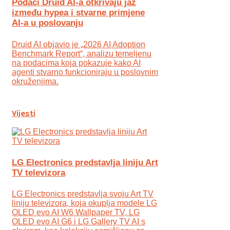
Podaci Druid AI-a otkrivaju jaz
između hypea i stvarne primjene
AI-a u poslovanju
Druid AI objavio je „2026 AI Adoption
Benchmark Report“, analizu temeljenu
na podacima koja pokazuje kako AI
agenti stvarno funkcioniraju u poslovnim
okruženjima.
Vijesti
LG Electronics predstavlja liniju Art
TV televizora
LG Electronics predstavlja svoju Art TV
liniju televizora, koja okuplja modele LG
OLED evo AI W6 Wallpaper TV, LG
OLED evo AI G6 i LG Gallery TV AI s