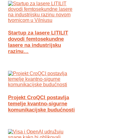
Startup za lasere LITILIT
dovodi femtosekundne
lasere na industrijsku
razinu…
Projekt CroQCI postavlja
temelje kvantno-sigurne
komunikacijske budućnosti