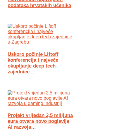
podataka hrvatskih učenika
Uskoro počinje Liftoff
konferencija i najveće
okupljanje deep tech
zajednice…
Projekt vrijedan 2,5 milijuna
eura otvara novo poglavlje
AI razvoja…