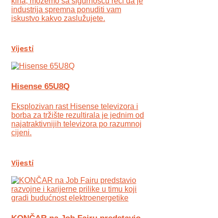
kina, možemo sa sigurnošću reći da je
industrija spremna ponuditi vam
iskustvo kakvo zaslužujete.
Vijesti
Hisense 65U8Q
Eksplozivan rast Hisense televizora i
borba za tržište rezultirala je jednim od
najatraktivnijih televizora po razumnoj
cijeni.
Vijesti