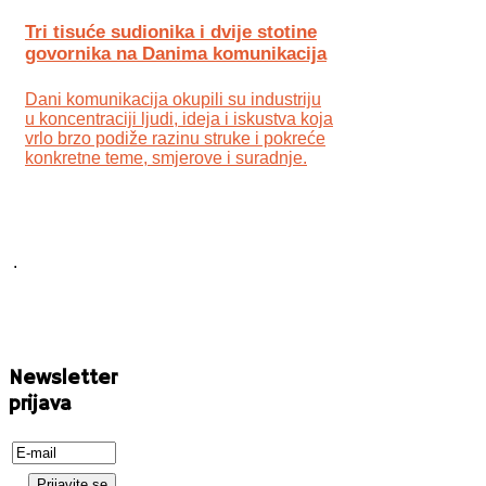
Tri tisuće sudionika i dvije stotine
govornika na Danima komunikacija
Dani komunikacija okupili su industriju
u koncentraciji ljudi, ideja i iskustva koja
vrlo brzo podiže razinu struke i pokreće
konkretne teme, smjerove i suradnje.
.
Newsletter
prijava