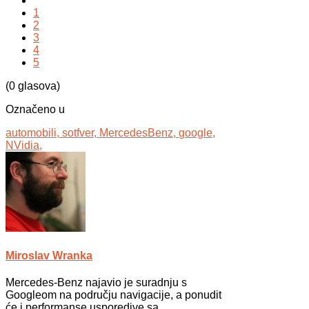
1
2
3
4
5
(0 glasova)
Označeno u
automobili,
sotfver,
MercedesBenz,
google,
NVidia,
Miroslav Wranka
Mercedes-Benz najavio je suradnju s
Googleom na području navigacije, a ponudit
će i performanse usporedive sa