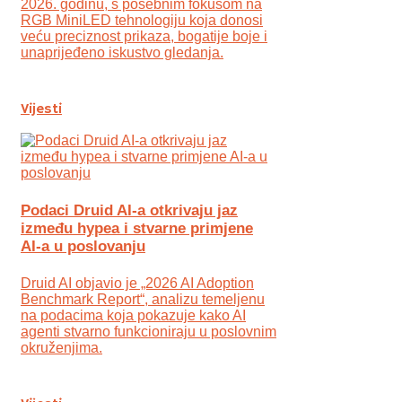
2026. godinu, s posebnim fokusom na
RGB MiniLED tehnologiju koja donosi
veću preciznost prikaza, bogatije boje i
unaprijeđeno iskustvo gledanja.
Vijesti
Podaci Druid AI-a otkrivaju jaz
između hypea i stvarne primjene
AI-a u poslovanju
Druid AI objavio je „2026 AI Adoption
Benchmark Report“, analizu temeljenu
na podacima koja pokazuje kako AI
agenti stvarno funkcioniraju u poslovnim
okruženjima.