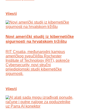
Vijesti
Novi američki studij iz kibernetičke
sigurnosti na hrvatskom tržištu
RIT Croatia, međunarodni kampus
američkog sveučilišta Rochester
Institute of Technology (RIT), pokreće
Cybersecurity, novi stručni
prijediplomski studij kibernetičke
sigurnosti.
Vijesti