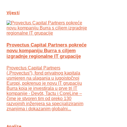
Vijesti
Provectus Capital Partners pokreće
novu kompaniju Burra s ciljem
izgradnje regionalne IT grupacije
Provectus Capital Partners
(„Provectus“), fond privatnog kapitala
usmjeren na ulaganja u jugoistočnoj
Europi, pokrenuo je novu IT grupaciju
Burra koja je investirala u prve tri IT
kompanije - Devōt, Tactu i CoreLine –
čime je stvoren tim od preko 130
razvojnih inženjera sa specijaliziranim
znanjima i dokazanim globalni...
Analize