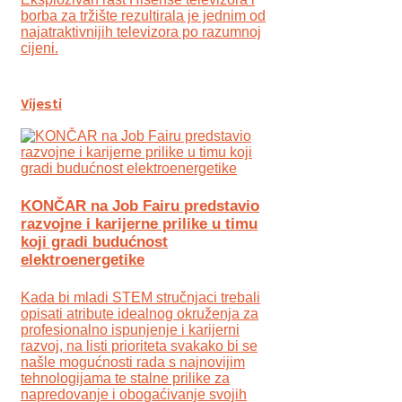
borba za tržište rezultirala je jednim od
najatraktivnijih televizora po razumnoj
cijeni.
Vijesti
KONČAR na Job Fairu predstavio
razvojne i karijerne prilike u timu
koji gradi budućnost
elektroenergetike
Kada bi mladi STEM stručnjaci trebali
opisati atribute idealnog okruženja za
profesionalno ispunjenje i karijerni
razvoj, na listi prioriteta svakako bi se
našle mogućnosti rada s najnovijim
tehnologijama te stalne prilike za
napredovanje i obogaćivanje svojih