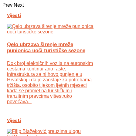
Prev
Next
Vijesti
Qelo ubrzava širenje mreže
punionica uoči turističke sezone
Dok broj električnih vozila na europskim
cestama kontinuirano raste,
infrastruktura za njihovo punjenje u
Hrvatskoj i dalje zaostaje za potrebama
tržišta, osobito tijekom ljetnih mjeseci
kada se promet na turističkim i
tranzitnim pravcima višestruko
povećava.
Vijesti