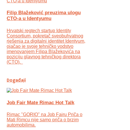
Filip Blažeković preuzima ulogu
CTO-a u Identyumu
Hrvatski regtech startup Identity
Consortium, pokretač sveobuhvatnog
rješenja za digitalni identitet Identyum,
ojаčao je svoje tehničko vodstvo
imenovanjem Filipa Blažekovića na
poziciju glavnog tehničkog direktora
(CTO).
Događaji
Job Fair Mate Rimac Hot Talk
Rimac "GORIO" na Job Fairu Priča o
Mati Rimcu nije samo priča o brzim
automobilima.