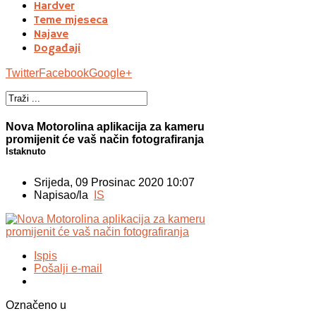
Hardver
Teme mjeseca
Najave
Događaji
Twitter
Facebook
Google+
Nova Motorolina aplikacija za kameru
promijenit će vaš način fotografiranja
Istaknuto
Srijeda, 09 Prosinac 2020 10:07
Napisao/la
IS
Ispis
Pošalji e-mail
Označeno u