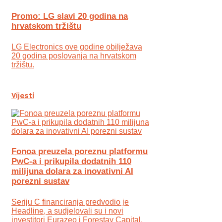
Promo: LG slavi 20 godina na
hrvatskom tržištu
LG Electronics ove godine obilježava
20 godina poslovanja na hrvatskom
tržištu.
Vijesti
Fonoa preuzela poreznu platformu
PwC-a i prikupila dodatnih 110
milijuna dolara za inovativni AI
porezni sustav
Seriju C financiranja predvodio je
Headline, a sudjelovali su i novi
investitori Eurazeo i Forestay Capital,