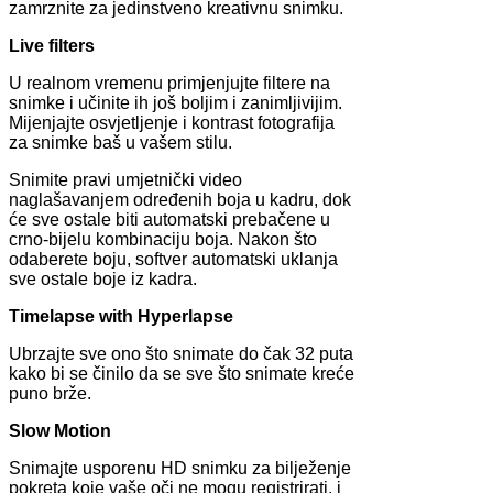
zamrznite za jedinstveno kreativnu snimku.
Live filters
U realnom vremenu primjenjujte filtere na
snimke i učinite ih još boljim i zanimljivijim.
Mijenjajte osvjetljenje i kontrast fotografija
za snimke baš u vašem stilu.
Snimite pravi umjetnički video
naglašavanjem određenih boja u kadru, dok
će sve ostale biti automatski prebačene u
crno-bijelu kombinaciju boja. Nakon što
odaberete boju, softver automatski uklanja
sve ostale boje iz kadra.
Timelapse with Hyperlapse
Ubrzajte sve ono što snimate do čak 32 puta
kako bi se činilo da se sve što snimate kreće
puno brže.
Slow Motion
Snimajte usporenu HD snimku za bilježenje
pokreta koje vaše oči ne mogu registrirati, i