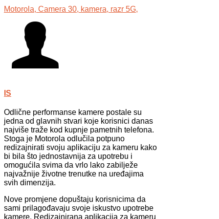
Motorola,
Camera 30,
kamera,
razr 5G,
IS
Odlične performanse kamere postale su
jedna od glavnih stvari koje korisnici danas
najviše traže kod kupnje pametnih telefona.
Stoga je Motorola odlučila potpuno
redizajnirati svoju aplikaciju za kameru kako
bi bila što jednostavnija za upotrebu i
omogućila svima da vrlo lako zabilježe
najvažnije životne trenutke na uređajima
svih dimenzija.
Nove promjene dopuštaju korisnicima da
sami prilagođavaju svoje iskustvo upotrebe
kamere. Redizajnirana aplikacija za kameru