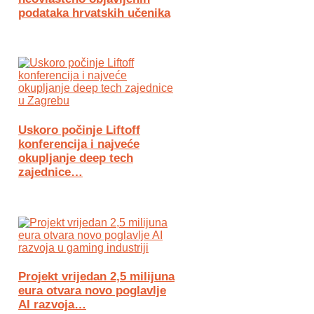
podataka hrvatskih učenika
Uskoro počinje Liftoff
konferencija i najveće
okupljanje deep tech
zajednice…
Projekt vrijedan 2,5 milijuna
eura otvara novo poglavlje
AI razvoja…