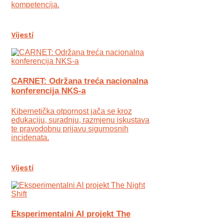
kompetencija.
Vijesti
CARNET: Održana treća nacionalna
konferencija NKS-a
Kibernetička otpornost jača se kroz
edukaciju, suradnju, razmjenu iskustava
te pravodobnu prijavu sigurnosnih
incidenata.
Vijesti
Eksperimentalni AI projekt The