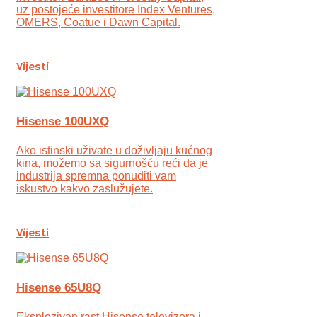
uz postojeće investitore Index Ventures,
OMERS, Coatue i Dawn Capital.
Vijesti
Hisense 100UXQ
Ako istinski uživate u doživljaju kućnog
kina, možemo sa sigurnošću reći da je
industrija spremna ponuditi vam
iskustvo kakvo zaslužujete.
Vijesti
Hisense 65U8Q
Eksplozivan rast Hisense televizora i