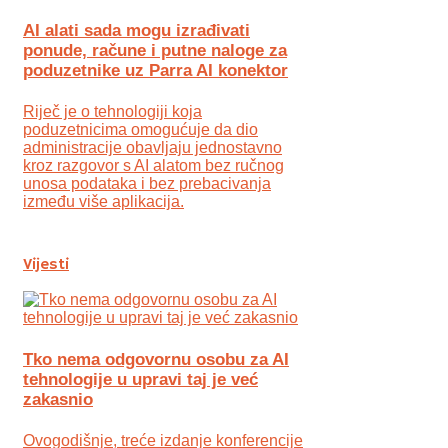
AI alati sada mogu izrađivati
ponude, račune i putne naloge za
poduzetnike uz Parra AI konektor
Riječ je o tehnologiji koja
poduzetnicima omogućuje da dio
administracije obavljaju jednostavno
kroz razgovor s AI alatom bez ručnog
unosa podataka i bez prebacivanja
između više aplikacija.
Vijesti
Tko nema odgovornu osobu za AI
tehnologije u upravi taj je već
zakasnio
Ovogodišnje, treće izdanje konferencije