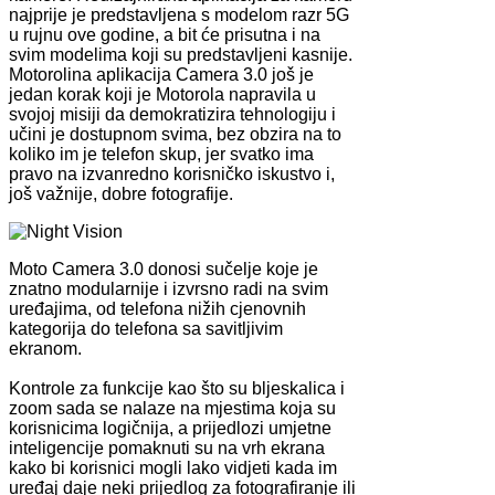
najprije je predstavljena s modelom razr 5G
u rujnu ove godine, a bit će prisutna i na
svim modelima koji su predstavljeni kasnije.
Motorolina aplikacija Camera 3.0 još je
jedan korak koji je Motorola napravila u
svojoj misiji da demokratizira tehnologiju i
učini je dostupnom svima, bez obzira na to
koliko im je telefon skup, jer svatko ima
pravo na izvanredno korisničko iskustvo i,
još važnije, dobre fotografije.
Moto Camera 3.0 donosi sučelje koje je
znatno modularnije i izvrsno radi na svim
uređajima, od telefona nižih cjenovnih
kategorija do telefona sa savitljivim
ekranom.
Kontrole za funkcije kao što su bljeskalica i
zoom sada se nalaze na mjestima koja su
korisnicima logičnija, a prijedlozi umjetne
inteligencije pomaknuti su na vrh ekrana
kako bi korisnici mogli lako vidjeti kada im
uređaj daje neki prijedlog za fotografiranje ili