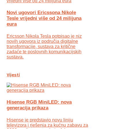
Novi ugovori Ericssona Nikole
Tesle vrijedni više od 24 milijuna
eura
Ericsson Nikola Tesla potpisao je niz
novih ugovora iz područja digitalne
transformacije, sustava za kritične
zadaće te poslovnih komunikacijskih
sustava.
Vijesti
Hisense RGB MiniLED: nova
generacija prikaza
Hisense je predstavio novu liniju
televizora i rješenja za kućnu zabavu za