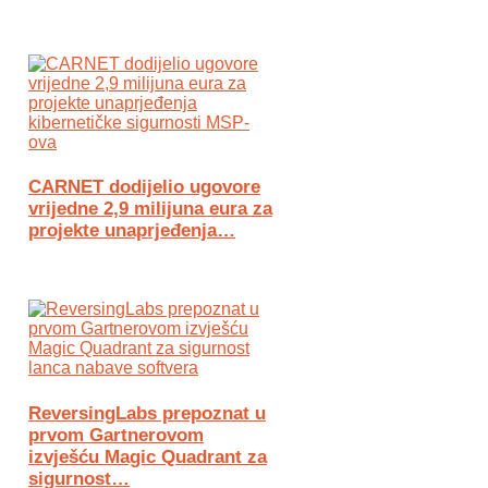
CARNET dodijelio ugovore
vrijedne 2,9 milijuna eura za
projekte unaprjeđenja…
ReversingLabs prepoznat u
prvom Gartnerovom
izvješću Magic Quadrant za
sigurnost…