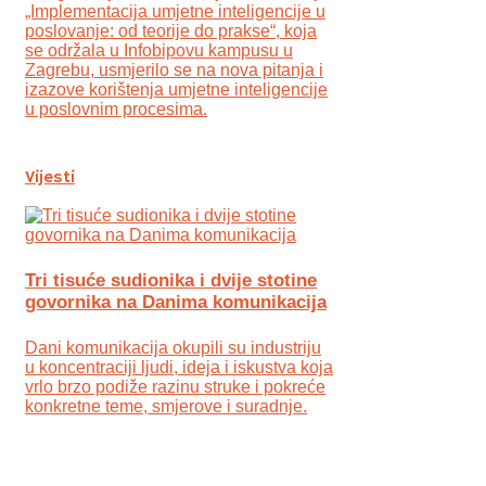
„Implementacija umjetne inteligencije u
poslovanje: od teorije do prakse“, koja
se održala u Infobipovu kampusu u
Zagrebu, usmjerilo se na nova pitanja i
izazove korištenja umjetne inteligencije
u poslovnim procesima.
Vijesti
Tri tisuće sudionika i dvije stotine
govornika na Danima komunikacija
Dani komunikacija okupili su industriju
u koncentraciji ljudi, ideja i iskustva koja
vrlo brzo podiže razinu struke i pokreće
konkretne teme, smjerove i suradnje.