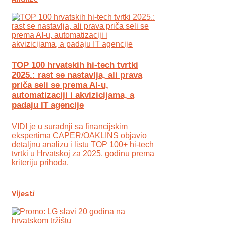
TOP 100 hrvatskih hi-tech tvrtki
2025.: rast se nastavlja, ali prava
priča seli se prema AI-u,
automatizaciji i akvizicijama, a
padaju IT agencije
VIDI je u suradnji sa financijskim
ekspertima CAPER/OAKLINS objavio
detaljnu analizu i listu TOP 100+ hi-tech
tvrtki u Hrvatskoj za 2025. godinu prema
kriteriju prihoda.
Vijesti