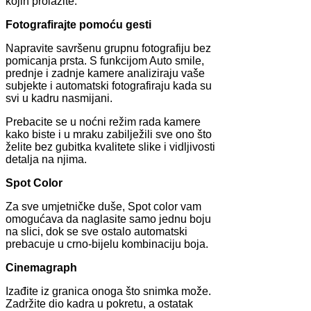
kojih prolazite.
Fotografirajte pomoću gesti
Napravite savršenu grupnu fotografiju bez
pomicanja prsta. S funkcijom Auto smile,
prednje i zadnje kamere analiziraju vaše
subjekte i automatski fotografiraju kada su
svi u kadru nasmijani.
Prebacite se u noćni režim rada kamere
kako biste i u mraku zabilježili sve ono što
želite bez gubitka kvalitete slike i vidljivosti
detalja na njima.
Spot Color
Za sve umjetničke duše, Spot color vam
omogućava da naglasite samo jednu boju
na slici, dok se sve ostalo automatski
prebacuje u crno-bijelu kombinaciju boja.
Cinemagraph
Izađite iz granica onoga što snimka može.
Zadržite dio kadra u pokretu, a ostatak