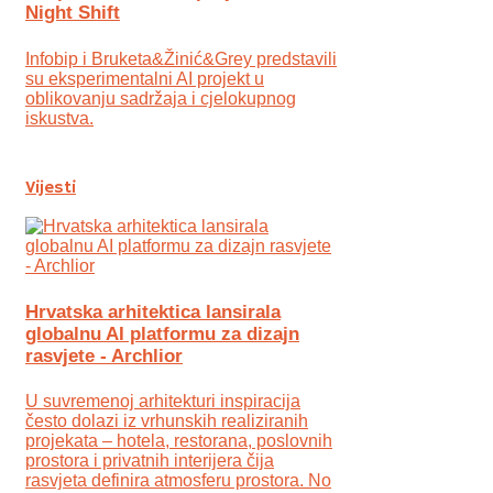
Night Shift
Infobip i Bruketa&Žinić&Grey predstavili
su eksperimentalni AI projekt u
oblikovanju sadržaja i cjelokupnog
iskustva.
Vijesti
Hrvatska arhitektica lansirala
globalnu AI platformu za dizajn
rasvjete - Archlior
U suvremenoj arhitekturi inspiracija
često dolazi iz vrhunskih realiziranih
projekata – hotela, restorana, poslovnih
prostora i privatnih interijera čija
rasvjeta definira atmosferu prostora. No