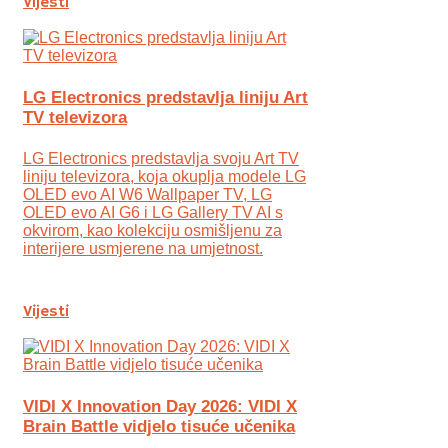
Vijesti
LG Electronics predstavlja liniju Art
TV televizora
LG Electronics predstavlja svoju Art TV
liniju televizora, koja okuplja modele LG
OLED evo AI W6 Wallpaper TV, LG
OLED evo AI G6 i LG Gallery TV AI s
okvirom, kao kolekciju osmišljenu za
interijere usmjerene na umjetnost.
Vijesti
VIDI X Innovation Day 2026: VIDI X
Brain Battle vidjelo tisuće učenika