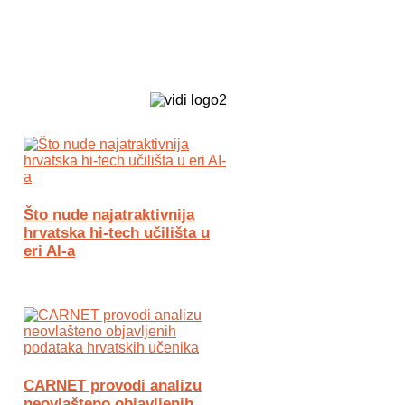
Biz Tech web portal powered by
Što nude najatraktivnija
hrvatska hi-tech učilišta u
eri AI-a
CARNET provodi analizu
neovlašteno objavljenih