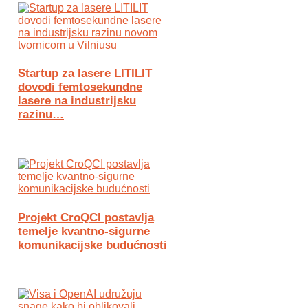
Startup za lasere LITILIT
dovodi femtosekundne
lasere na industrijsku
razinu…
Projekt CroQCI postavlja
temelje kvantno-sigurne
komunikacijske budućnosti