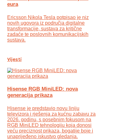
eura
Ericsson Nikola Tesla potpisao je niz
novih ugovora iz područja digitalne
transformacije, sustava za kritične
zadaće te poslovnih komunikacijskih
sustava.
Vijesti
Hisense RGB MiniLED: nova
generacija prikaza
Hisense je predstavio novu liniju
televizora i rješenja za kućnu zabavu za
2026. godinu, s posebnim fokusom na
RGB MiniLED tehnologiju koja donosi
veću preciznost prikaza, bogatije boje i
unaprijeđeno iskustvo gledanja.