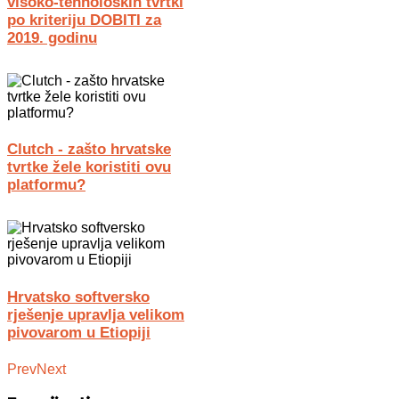
visoko-tehnoloških tvrtki
po kriteriju DOBITI za
2019. godinu
Clutch - zašto hrvatske
tvrtke žele koristiti ovu
platformu?
Hrvatsko softversko
rješenje upravlja velikom
pivovarom u Etiopiji
Prev
Next