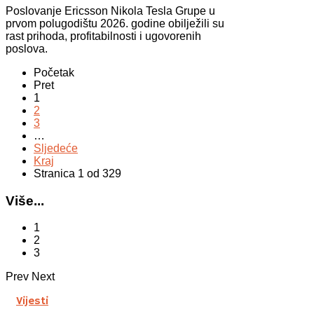
Poslovanje Ericsson Nikola Tesla Grupe u
prvom polugodištu 2026. godine obilježili su
rast prihoda, profitabilnosti i ugovorenih
poslova.
Početak
Pret
1
2
3
…
Sljedeće
Kraj
Stranica 1 od 329
Više...
1
2
3
Prev
Next
Vijesti