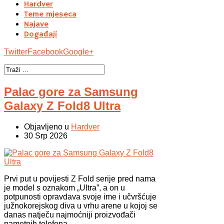
Hardver
Teme mjeseca
Najave
Događaji
Twitter
Facebook
Google+
Palac gore za Samsung
Galaxy Z Fold8 Ultra
Objavljeno u
Hardver
30 Srp 2026
Prvi put u povijesti Z Fold serije pred nama
je model s oznakom „Ultra”, a on u
potpunosti opravdava svoje ime i učvršćuje
južnokorejskog diva u vrhu arene u kojoj se
danas natječu najmoćniji proizvođači
pametnih telefona.