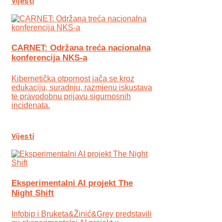
Vijesti
CARNET: Održana treća nacionalna
konferencija NKS-a
Kibernetička otpornost jača se kroz
edukaciju, suradnju, razmjenu iskustava
te pravodobnu prijavu sigurnosnih
incidenata.
Vijesti
Eksperimentalni AI projekt The
Night Shift
Infobip i Bruketa&Žinić&Grey predstavili