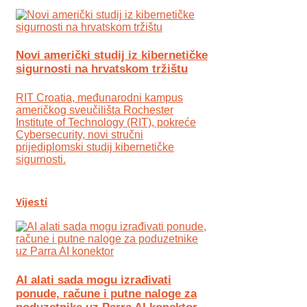
Novi američki studij iz kibernetičke
sigurnosti na hrvatskom tržištu
RIT Croatia, međunarodni kampus
američkog sveučilišta Rochester
Institute of Technology (RIT), pokreće
Cybersecurity, novi stručni
prijediplomski studij kibernetičke
sigurnosti.
Vijesti
AI alati sada mogu izrađivati
ponude, račune i putne naloge za