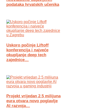
podataka hrvatskih učenika
Uskoro počinje Liftoff
konferencija i najveće
okupljanje deep tech
zajednice…
Projekt vrijedan 2,5 milijuna
eura otvara novo poglavlje
AI razvoja…