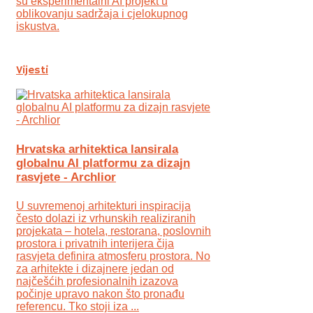
su eksperimentalni AI projekt u
oblikovanju sadržaja i cjelokupnog
iskustva.
Vijesti
Hrvatska arhitektica lansirala
globalnu AI platformu za dizajn
rasvjete - Archlior
U suvremenoj arhitekturi inspiracija
često dolazi iz vrhunskih realiziranih
projekata – hotela, restorana, poslovnih
prostora i privatnih interijera čija
rasvjeta definira atmosferu prostora. No
za arhitekte i dizajnere jedan od
najčešćih profesionalnih izazova
počinje upravo nakon što pronađu
referencu. Tko stoji iza ...