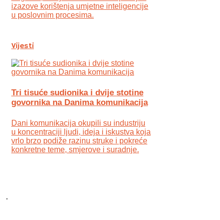
izazove korištenja umjetne inteligencije
u poslovnim procesima.
Vijesti
Tri tisuće sudionika i dvije stotine
govornika na Danima komunikacija
Dani komunikacija okupili su industriju
u koncentraciji ljudi, ideja i iskustva koja
vrlo brzo podiže razinu struke i pokreće
konkretne teme, smjerove i suradnje.
.