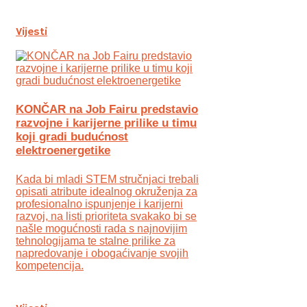
Vijesti
KONČAR na Job Fairu predstavio
razvojne i karijerne prilike u timu
koji gradi budućnost
elektroenergetike
Kada bi mladi STEM stručnjaci trebali
opisati atribute idealnog okruženja za
profesionalno ispunjenje i karijerni
razvoj, na listi prioriteta svakako bi se
našle mogućnosti rada s najnovijim
tehnologijama te stalne prilike za
napredovanje i obogaćivanje svojih
kompetencija.