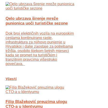
Qelo ubrzava širenje mreže
punionica uoči turističke sezone
Dok broj električnih vozila na europskim
cestama kontinuirano raste,
infrastruktura za njihovo punjenje u
Hrvatskoj i dalje zaostaje za potrebama
tržišta, osobito tijekom ljetnih mjeseci
kada se promet na turističkim i
tranzitnim pravcima višestruko
povećava.
Vijesti
Filip Blažeković preuzima ulogu
CTO-a u Identyumu