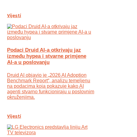
Vijesti
Podaci Druid AI-a otkrivaju jaz
između hypea i stvarne primjene
AI-a u poslovanju
Druid AI objavio je „2026 AI Adoption
Benchmark Report“, analizu temeljenu
na podacima koja pokazuje kako AI
agenti stvarno funkcioniraju u poslovnim
okruženjima.
Vijesti