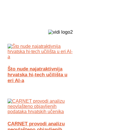
Biz Tech web portal powered by
Što nude najatraktivnija
hrvatska hi-tech učilišta u
eri AI-a
CARNET provodi analizu
neovlašteno objavljenih