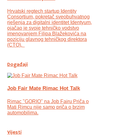
Hrvatski regtech startup Identity
Consortium, pokretač sveobuhvatnog
rješenja za digitalni identitet Identyum,
ojаčao je svoje tehničko vodstvo
imenovanjem Filipa Blažekovića na
poziciju glavnog tehničkog direktora
(CTO).
Događaji
Job Fair Mate Rimac Hot Talk
Rimac "GORIO" na Job Fairu Priča o
Mati Rimcu nije samo priča o brzim
automobilima.
Vijesti