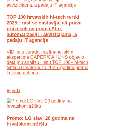
TOP 100 hrvatskih hi-tech tvrtki
2025.: rast se nastavlja, ali prava
priča seli se prema AI-u,
automatizaciji i akvizicijama, a
padaju IT agencije
VIDI je u suradnji sa financijskim
ekspertima CAPER/OAKLINS objavio
detaljnu analizu i listu TOP 100+ hi-tech
tvrtki u Hrvatskoj za 2025. godinu prema
kriteriju prihoda.
Vijesti
Promo: LG slavi 20 godina na
hrvatskom tržištu