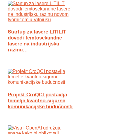
Startup za lasere LITILIT
dovodi femtosekundne
lasere na industrijsku
razinu…
Projekt CroQCI postavlja
temelje kvantno-sigurne
komunikacijske budućnosti