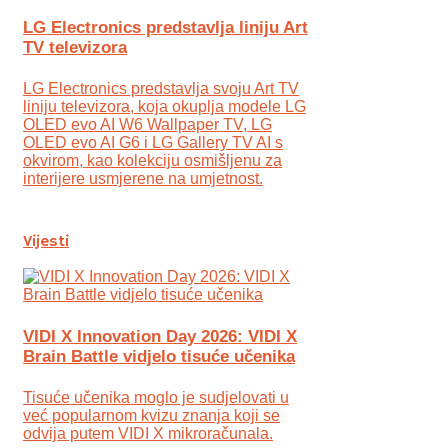
LG Electronics predstavlja liniju Art
TV televizora
LG Electronics predstavlja svoju Art TV
liniju televizora, koja okuplja modele LG
OLED evo AI W6 Wallpaper TV, LG
OLED evo AI G6 i LG Gallery TV AI s
okvirom, kao kolekciju osmišljenu za
interijere usmjerene na umjetnost.
Vijesti
VIDI X Innovation Day 2026: VIDI X
Brain Battle vidjelo tisuće učenika
Tisuće učenika moglo je sudjelovati u
već popularnom kvizu znanja koji se
odvija putem VIDI X mikroračunala.