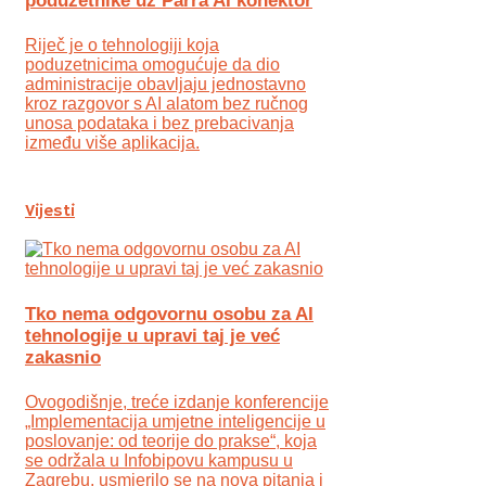
poduzetnike uz Parra AI konektor
Riječ je o tehnologiji koja
poduzetnicima omogućuje da dio
administracije obavljaju jednostavno
kroz razgovor s AI alatom bez ručnog
unosa podataka i bez prebacivanja
između više aplikacija.
Vijesti
Tko nema odgovornu osobu za AI
tehnologije u upravi taj je već
zakasnio
Ovogodišnje, treće izdanje konferencije
„Implementacija umjetne inteligencije u
poslovanje: od teorije do prakse“, koja
se održala u Infobipovu kampusu u
Zagrebu, usmjerilo se na nova pitanja i