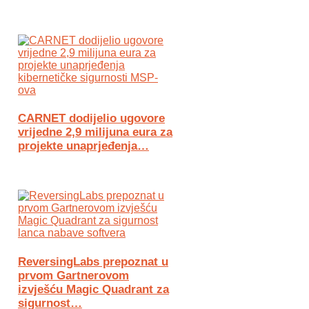
CARNET dodijelio ugovore
vrijedne 2,9 milijuna eura za
projekte unaprjeđenja…
ReversingLabs prepoznat u
prvom Gartnerovom
izvješću Magic Quadrant za
sigurnost…