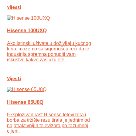
Vijesti
Hisense 100UXQ
Ako istinski uživate u doživljaju kućnog
kina, možemo sa sigurnošću reći da je
industrija spremna ponuditi vam
iskustvo kakvo zaslužujete.
Vijesti
Hisense 65U8Q
Eksplozivan rast Hisense televizora i
borba za tržište rezultirala je jednim od
najatraktivnijih televizora po razumnoj
cijeni.