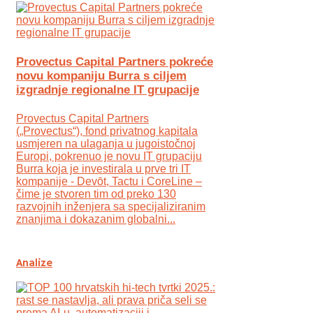
Provectus Capital Partners pokreće
novu kompaniju Burra s ciljem
izgradnje regionalne IT grupacije
Provectus Capital Partners
(„Provectus“), fond privatnog kapitala
usmjeren na ulaganja u jugoistočnoj
Europi, pokrenuo je novu IT grupaciju
Burra koja je investirala u prve tri IT
kompanije - Devōt, Tactu i CoreLine –
čime je stvoren tim od preko 130
razvojnih inženjera sa specijaliziranim
znanjima i dokazanim globalni...
Analize