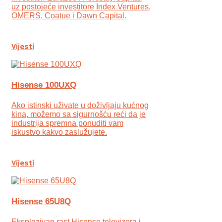
uz postojeće investitore Index Ventures,
OMERS, Coatue i Dawn Capital.
Vijesti
Hisense 100UXQ
Ako istinski uživate u doživljaju kućnog
kina, možemo sa sigurnošću reći da je
industrija spremna ponuditi vam
iskustvo kakvo zaslužujete.
Vijesti
Hisense 65U8Q
Eksplozivan rast Hisense televizora i