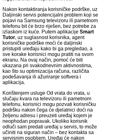
Nakon kontaktiranja korisničke podrške, uz
Daljinski servis potencijalni problem koji se
pojavi na Samsung televizoru ili pametnom
telefonu bit će brzo riješen, bez potrebe za
izlaskom iz kuće. Putem aplikacije
Smart
Tutor
, uz suglasnost korisnika, agent
korisničke podrške moći će daljinski
pristupiti uređaju kako bi ga pregledao, a
sve korake korisnici mogu pratiti na svom
ekranu. Na ovaj način, pomoć će biti
ukazana pri svakodnevnim aktivnostima,
kao što su optimizacija računa, različita
podešavanja ili ažuriranje softvera i
aplikacija.
Korištenjem usluge Od vrata do vrata, u
slučaju kvara na televizoru ili pametnom
telefonu, korisnici mogu pozvati korisničku
podršku nakon čega će djelatnici doći na
željenu adresu i preuzeti uređaj kojem je
neophodan popravak. Ukoliko korisnik
odluči sam predati uređaj u servis, to može
učiniti na siguran način – bez kontakta sa
servisnim osobljem. Uređaj će nakon