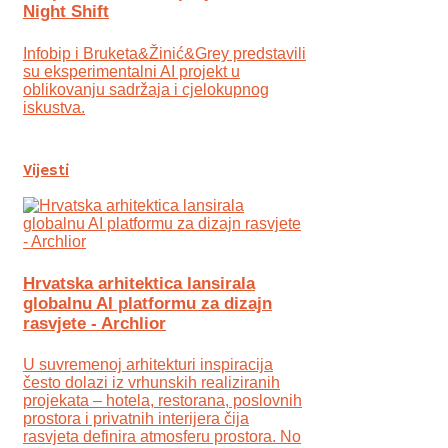
Night Shift
Infobip i Bruketa&Žinić&Grey predstavili
su eksperimentalni AI projekt u
oblikovanju sadržaja i cjelokupnog
iskustva.
Vijesti
Hrvatska arhitektica lansirala
globalnu AI platformu za dizajn
rasvjete - Archlior
U suvremenoj arhitekturi inspiracija
često dolazi iz vrhunskih realiziranih
projekata – hotela, restorana, poslovnih
prostora i privatnih interijera čija
rasvjeta definira atmosferu prostora. No