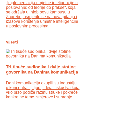
„Implementacija umjetne inteligencije u
poslovanje: od teorije do prakse“, koja
se održala u Infobipovu kampusu u
Zagrebu, usmjerilo se na nova pitanja i
izazove korištenja umjetne inteligencije
u poslovnim procesima.
Vijesti
Tri tisuće sudionika i dvije stotine
govornika na Danima komunikacija
Dani komunikacija okupili su industriju
u koncentraciji ljudi, ideja i iskustva koja
vrlo brzo podiže razinu struke i pokreće
konkretne teme, smjerove i suradnje.