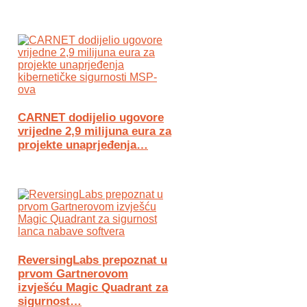
CARNET dodijelio ugovore
vrijedne 2,9 milijuna eura za
projekte unaprjeđenja…
ReversingLabs prepoznat u
prvom Gartnerovom
izvješću Magic Quadrant za
sigurnost…