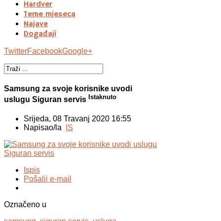
Hardver
Teme mjeseca
Najave
Događaji
Twitter
Facebook
Google+
Samsung za svoje korisnike uvodi
Istaknuto
uslugu Siguran servis
Srijeda, 08 Travanj 2020 16:55
Napisao/la
IS
Ispis
Pošalji e-mail
Označeno u