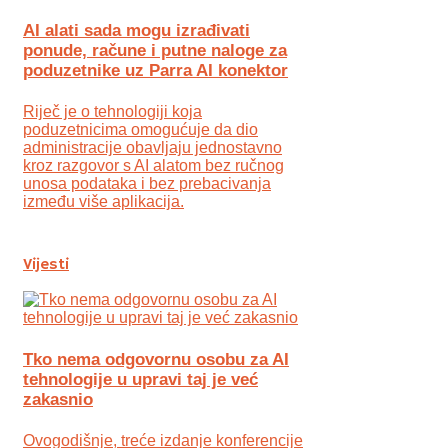
AI alati sada mogu izrađivati
ponude, račune i putne naloge za
poduzetnike uz Parra AI konektor
Riječ je o tehnologiji koja
poduzetnicima omogućuje da dio
administracije obavljaju jednostavno
kroz razgovor s AI alatom bez ručnog
unosa podataka i bez prebacivanja
između više aplikacija.
Vijesti
Tko nema odgovornu osobu za AI
tehnologije u upravi taj je već
zakasnio
Ovogodišnje, treće izdanje konferencije