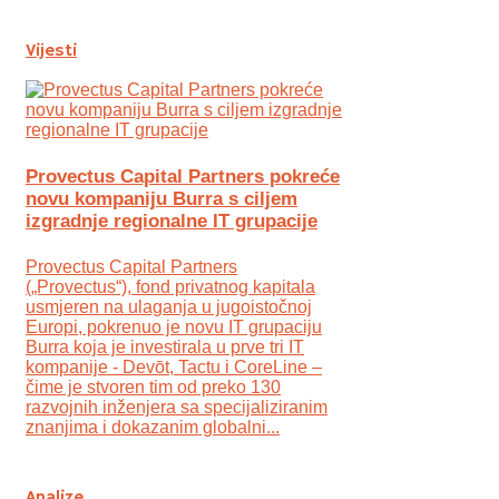
Vijesti
Provectus Capital Partners pokreće
novu kompaniju Burra s ciljem
izgradnje regionalne IT grupacije
Provectus Capital Partners
(„Provectus“), fond privatnog kapitala
usmjeren na ulaganja u jugoistočnoj
Europi, pokrenuo je novu IT grupaciju
Burra koja je investirala u prve tri IT
kompanije - Devōt, Tactu i CoreLine –
čime je stvoren tim od preko 130
razvojnih inženjera sa specijaliziranim
znanjima i dokazanim globalni...
Analize