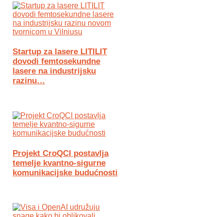
Startup za lasere LITILIT
dovodi femtosekundne
lasere na industrijsku
razinu…
Projekt CroQCI postavlja
temelje kvantno-sigurne
komunikacijske budućnosti