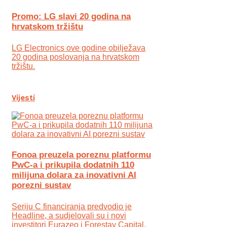
Promo: LG slavi 20 godina na
hrvatskom tržištu
LG Electronics ove godine obilježava
20 godina poslovanja na hrvatskom
tržištu.
Vijesti
Fonoa preuzela poreznu platformu
PwC-a i prikupila dodatnih 110
milijuna dolara za inovativni AI
porezni sustav
Seriju C financiranja predvodio je
Headline, a sudjelovali su i novi
investitori Eurazeo i Forestay Capital,