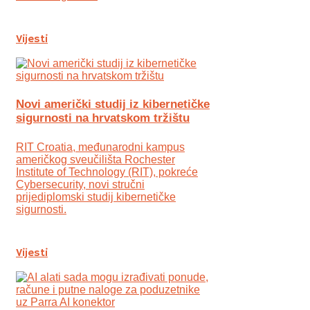
Vijesti
Novi američki studij iz kibernetičke
sigurnosti na hrvatskom tržištu
RIT Croatia, međunarodni kampus
američkog sveučilišta Rochester
Institute of Technology (RIT), pokreće
Cybersecurity, novi stručni
prijediplomski studij kibernetičke
sigurnosti.
Vijesti