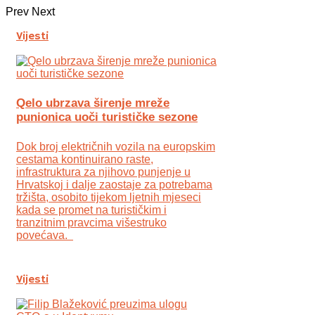
Prev
Next
Vijesti
Qelo ubrzava širenje mreže
punionica uoči turističke sezone
Dok broj električnih vozila na europskim
cestama kontinuirano raste,
infrastruktura za njihovo punjenje u
Hrvatskoj i dalje zaostaje za potrebama
tržišta, osobito tijekom ljetnih mjeseci
kada se promet na turističkim i
tranzitnim pravcima višestruko
povećava.
Vijesti