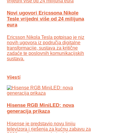
Novi ugovori Ericssona Nikole
Tesle vrijedni više od 24 milijuna
eura
Ericsson Nikola Tesla potpisao je niz
novih ugovora iz područja digitalne
transformacije, sustava za kritične
zadaće te poslovnih komunikacijskih
sustava.
Vijesti
Hisense RGB MiniLED: nova
generacija prikaza
Hisense je predstavio novu liniju
televizora i rješenja za kućnu zabavu za