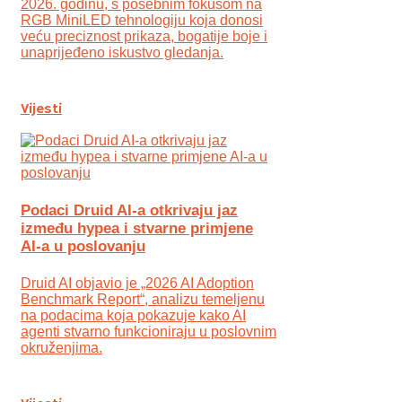
2026. godinu, s posebnim fokusom na
RGB MiniLED tehnologiju koja donosi
veću preciznost prikaza, bogatije boje i
unaprijeđeno iskustvo gledanja.
Vijesti
Podaci Druid AI-a otkrivaju jaz
između hypea i stvarne primjene
AI-a u poslovanju
Druid AI objavio je „2026 AI Adoption
Benchmark Report“, analizu temeljenu
na podacima koja pokazuje kako AI
agenti stvarno funkcioniraju u poslovnim
okruženjima.