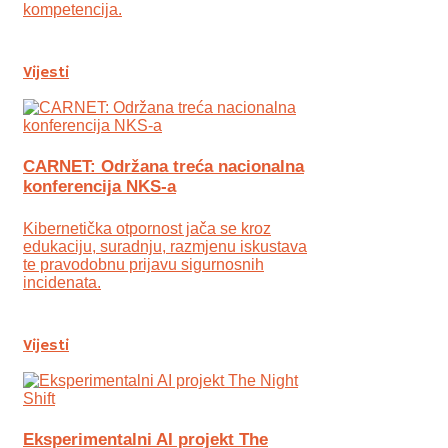
kompetencija.
Vijesti
CARNET: Održana treća nacionalna
konferencija NKS-a
Kibernetička otpornost jača se kroz
edukaciju, suradnju, razmjenu iskustava
te pravodobnu prijavu sigurnosnih
incidenata.
Vijesti
Eksperimentalni AI projekt The