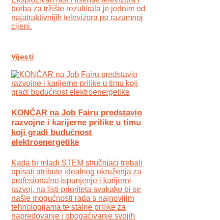
borba za tržište rezultirala je jednim od
najatraktivnijih televizora po razumnoj
cijeni.
Vijesti
KONČAR na Job Fairu predstavio
razvojne i karijerne prilike u timu
koji gradi budućnost
elektroenergetike
Kada bi mladi STEM stručnjaci trebali
opisati atribute idealnog okruženja za
profesionalno ispunjenje i karijerni
razvoj, na listi prioriteta svakako bi se
našle mogućnosti rada s najnovijim
tehnologijama te stalne prilike za
napredovanje i obogaćivanje svojih