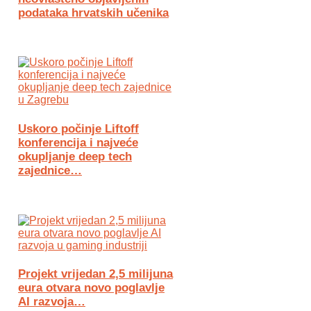
podataka hrvatskih učenika
Uskoro počinje Liftoff
konferencija i najveće
okupljanje deep tech
zajednice…
Projekt vrijedan 2,5 milijuna
eura otvara novo poglavlje
AI razvoja…