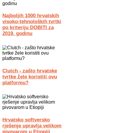
Najboljih 1000 hrvatskih
visoko-tehnoloških tvrtki
po kriteriju DOBITI za
2019. godinu
Clutch - zašto hrvatske
tvrtke žele koristiti ovu
platformu?
Hrvatsko softversko
rješenje upravlja velikom
pivovarom u Etiopiji