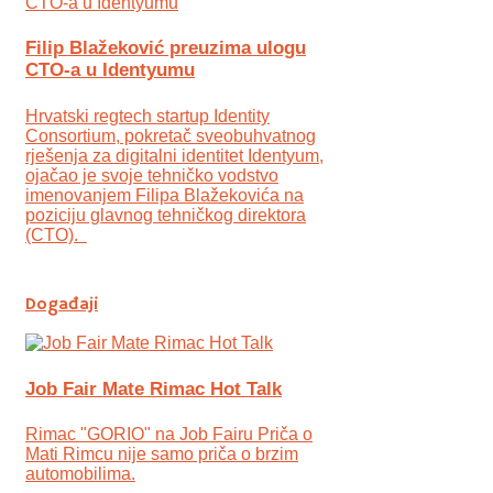
Filip Blažeković preuzima ulogu
CTO-a u Identyumu
Hrvatski regtech startup Identity
Consortium, pokretač sveobuhvatnog
rješenja za digitalni identitet Identyum,
ojаčao je svoje tehničko vodstvo
imenovanjem Filipa Blažekovića na
poziciju glavnog tehničkog direktora
(CTO).
Događaji
Job Fair Mate Rimac Hot Talk
Rimac "GORIO" na Job Fairu Priča o
Mati Rimcu nije samo priča o brzim
automobilima.