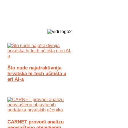
Biz Tech web portal powered by
Što nude najatraktivnija
hrvatska hi-tech učilišta u
eri AI-a
CARNET provodi analizu
neovlašteno objavljenih