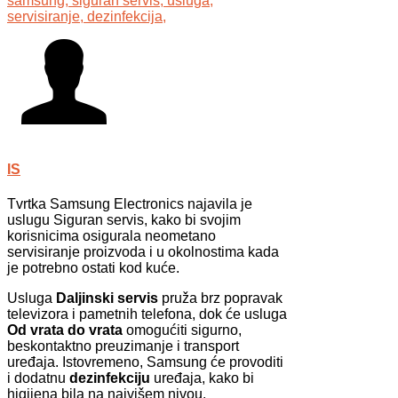
samsung,
siguran servis,
usluga,
servisiranje,
dezinfekcija,
IS
Tvrtka Samsung Electronics najavila je
uslugu Siguran servis, kako bi svojim
korisnicima osigurala neometano
servisiranje proizvoda i u okolnostima kada
je potrebno ostati kod kuće.
Usluga
Daljinski servis
pruža brz popravak
televizora i pametnih telefona, dok će usluga
Od vrata do vrata
omogućiti sigurno,
beskontaktno preuzimanje i transport
uređaja. Istovremeno, Samsung će provoditi
i dodatnu
dezinfekciju
uređaja, kako bi
higijena bila na najvišem nivou.