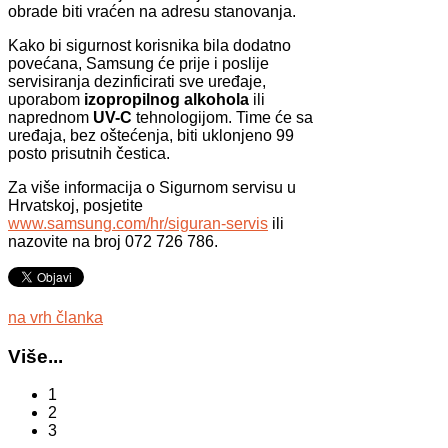
obrade biti vraćen na adresu stanovanja.
Kako bi sigurnost korisnika bila dodatno
povećana, Samsung će prije i poslije
servisiranja dezinficirati sve uređaje,
uporabom
izopropilnog alkohola
ili
naprednom
UV-C
tehnologijom. Time će sa
uređaja, bez oštećenja, biti uklonjeno 99
posto prisutnih čestica.
Za više informacija o Sigurnom servisu u
Hrvatskoj, posjetite
www.samsung.com/hr/siguran-servis
ili
nazovite na broj 072 726 786.
na vrh članka
Više...
1
2
3