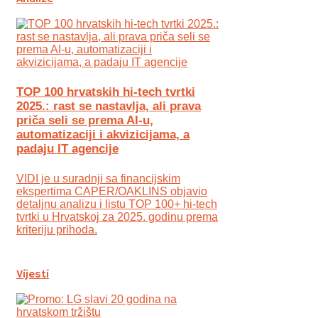
TOP 100 hrvatskih hi-tech tvrtki
2025.: rast se nastavlja, ali prava
priča seli se prema AI-u,
automatizaciji i akvizicijama, a
padaju IT agencije
VIDI je u suradnji sa financijskim
ekspertima CAPER/OAKLINS objavio
detaljnu analizu i listu TOP 100+ hi-tech
tvrtki u Hrvatskoj za 2025. godinu prema
kriteriju prihoda.
Vijesti