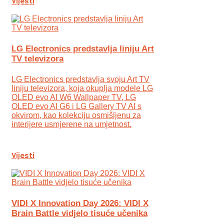
Vijesti
LG Electronics predstavlja liniju Art
TV televizora
LG Electronics predstavlja svoju Art TV
liniju televizora, koja okuplja modele LG
OLED evo AI W6 Wallpaper TV, LG
OLED evo AI G6 i LG Gallery TV AI s
okvirom, kao kolekciju osmišljenu za
interijere usmjerene na umjetnost.
Vijesti
VIDI X Innovation Day 2026: VIDI X
Brain Battle vidjelo tisuće učenika