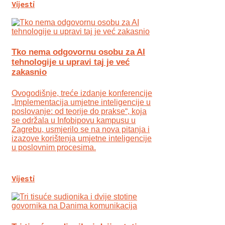
Vijesti
Tko nema odgovornu osobu za AI
tehnologije u upravi taj je već
zakasnio
Ovogodišnje, treće izdanje konferencije
„Implementacija umjetne inteligencije u
poslovanje: od teorije do prakse“, koja
se održala u Infobipovu kampusu u
Zagrebu, usmjerilo se na nova pitanja i
izazove korištenja umjetne inteligencije
u poslovnim procesima.
Vijesti