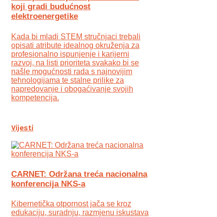
koji gradi budućnost
elektroenergetike
Kada bi mladi STEM stručnjaci trebali
opisati atribute idealnog okruženja za
profesionalno ispunjenje i karijerni
razvoj, na listi prioriteta svakako bi se
našle mogućnosti rada s najnovijim
tehnologijama te stalne prilike za
napredovanje i obogaćivanje svojih
kompetencija.
Vijesti
CARNET: Održana treća nacionalna
konferencija NKS-a
Kibernetička otpornost jača se kroz
edukaciju, suradnju, razmjenu iskustava