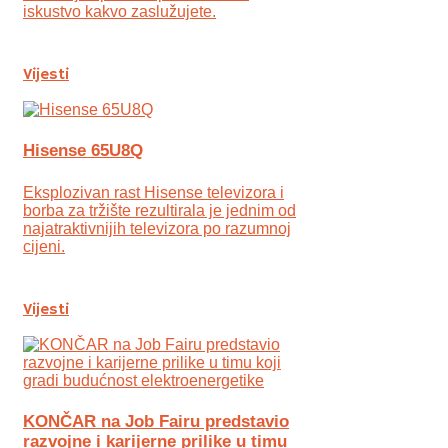
iskustvo kakvo zaslužujete.
Vijesti
Hisense 65U8Q
Eksplozivan rast Hisense televizora i
borba za tržište rezultirala je jednim od
najatraktivnijih televizora po razumnoj
cijeni.
Vijesti
KONČAR na Job Fairu predstavio
razvojne i karijerne prilike u timu