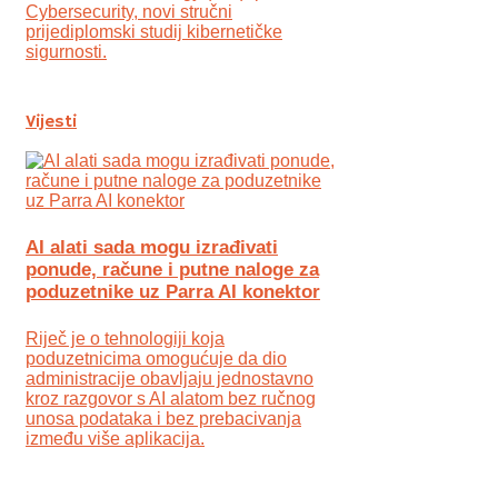
Cybersecurity, novi stručni
prijediplomski studij kibernetičke
sigurnosti.
Vijesti
AI alati sada mogu izrađivati
ponude, račune i putne naloge za
poduzetnike uz Parra AI konektor
Riječ je o tehnologiji koja
poduzetnicima omogućuje da dio
administracije obavljaju jednostavno
kroz razgovor s AI alatom bez ručnog
unosa podataka i bez prebacivanja
između više aplikacija.