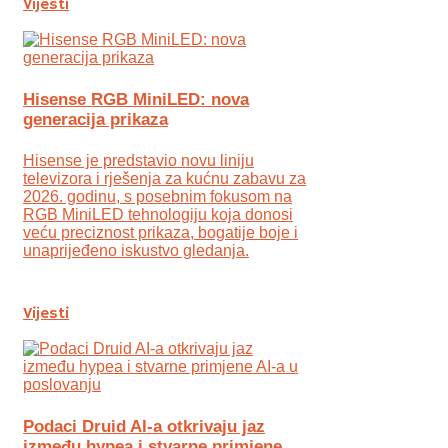
Vijesti
Hisense RGB MiniLED: nova
generacija prikaza
Hisense je predstavio novu liniju
televizora i rješenja za kućnu zabavu za
2026. godinu, s posebnim fokusom na
RGB MiniLED tehnologiju koja donosi
veću preciznost prikaza, bogatije boje i
unaprijeđeno iskustvo gledanja.
Vijesti
Podaci Druid AI-a otkrivaju jaz
između hypea i stvarne primjene