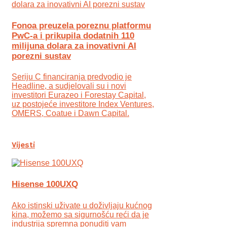
Fonoa preuzela poreznu platformu
PwC-a i prikupila dodatnih 110
milijuna dolara za inovativni AI
porezni sustav
Seriju C financiranja predvodio je
Headline, a sudjelovali su i novi
investitori Eurazeo i Forestay Capital,
uz postojeće investitore Index Ventures,
OMERS, Coatue i Dawn Capital.
Vijesti
Hisense 100UXQ
Ako istinski uživate u doživljaju kućnog
kina, možemo sa sigurnošću reći da je
industrija spremna ponuditi vam