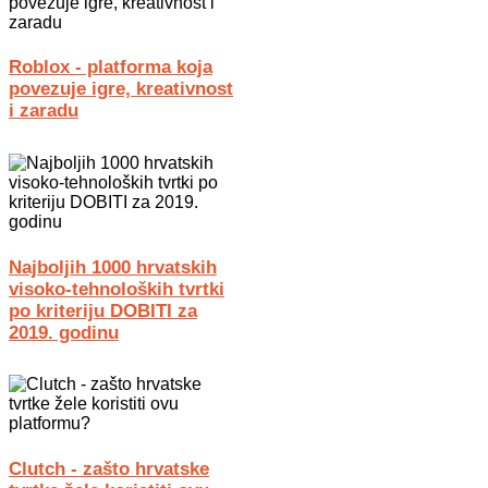
Roblox - platforma koja
povezuje igre, kreativnost
i zaradu
Najboljih 1000 hrvatskih
visoko-tehnoloških tvrtki
po kriteriju DOBITI za
2019. godinu
Clutch - zašto hrvatske