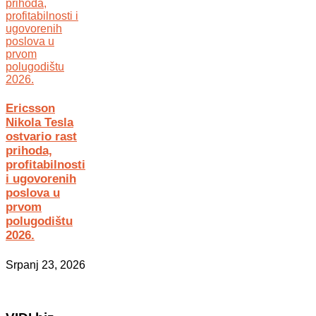
Ericsson
Nikola Tesla
ostvario rast
prihoda,
profitabilnosti
i ugovorenih
poslova u
prvom
polugodištu
2026.
Srpanj 23, 2026