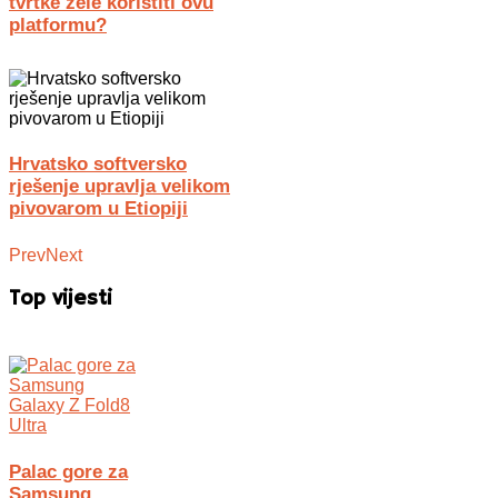
tvrtke žele koristiti ovu
platformu?
Hrvatsko softversko
rješenje upravlja velikom
pivovarom u Etiopiji
Prev
Next
Top vijesti
Palac gore za
Samsung