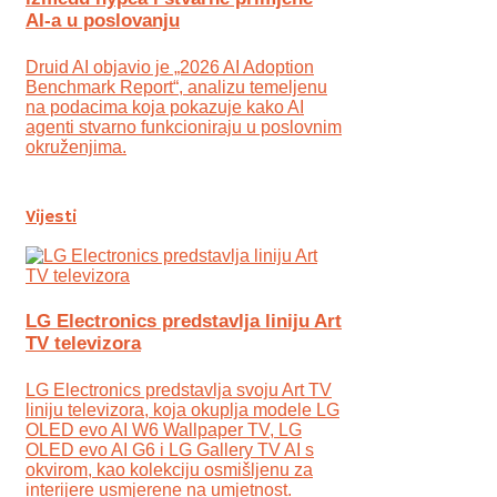
AI-a u poslovanju
Druid AI objavio je „2026 AI Adoption
Benchmark Report“, analizu temeljenu
na podacima koja pokazuje kako AI
agenti stvarno funkcioniraju u poslovnim
okruženjima.
Vijesti
LG Electronics predstavlja liniju Art
TV televizora
LG Electronics predstavlja svoju Art TV
liniju televizora, koja okuplja modele LG
OLED evo AI W6 Wallpaper TV, LG
OLED evo AI G6 i LG Gallery TV AI s
okvirom, kao kolekciju osmišljenu za
interijere usmjerene na umjetnost.