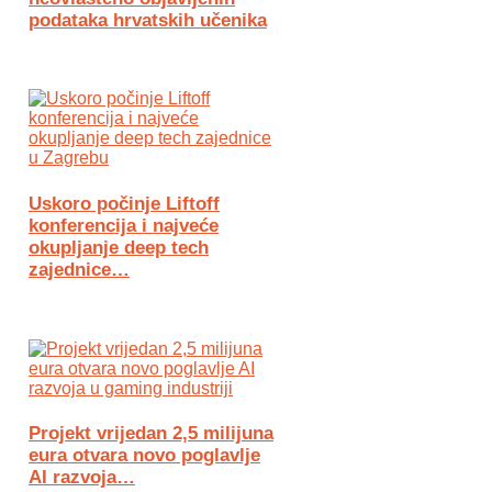
podataka hrvatskih učenika
Uskoro počinje Liftoff
konferencija i najveće
okupljanje deep tech
zajednice…
Projekt vrijedan 2,5 milijuna
eura otvara novo poglavlje
AI razvoja…