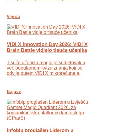
Vijesti
VIDI X Innovation Day 2026: VIDI X
Brain Battle vidjelo tisuće učenika
Tisuće učenika moglo je sudjelovati u
već popularnom kvizu znanja koji se
odvija putem VIDI X mikroračunala.
Najave
Infobip proglašen Liderom u