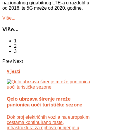
nacionalnog gigabitnog LTE-a u razdoblju
od 2018. te 5G mreže od 2020. godine.
Više...
Više...
1
2
3
Prev
Next
Vijesti
Qelo ubrzava širenje mreže
punionica uoči turističke sezone
Dok broj električnih vozila na europskim
cestama kontinuirano raste,
infrastruktura za njihovo punjenje u