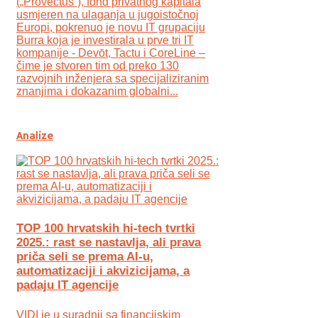
(„Provectus“), fond privatnog kapitala
usmjeren na ulaganja u jugoistočnoj
Europi, pokrenuo je novu IT grupaciju
Burra koja je investirala u prve tri IT
kompanije - Devōt, Tactu i CoreLine –
čime je stvoren tim od preko 130
razvojnih inženjera sa specijaliziranim
znanjima i dokazanim globalni...
Analize
TOP 100 hrvatskih hi-tech tvrtki
2025.: rast se nastavlja, ali prava
priča seli se prema AI-u,
automatizaciji i akvizicijama, a
padaju IT agencije
VIDI je u suradnji sa financijskim