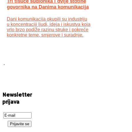
Tri tisuće sudionika i dvije stotine
govornika na Danima komunikacija
Dani komunikacija okupili su industriju
u koncentraciji ljudi, ideja i iskustva koja
vrlo brzo podiže razinu struke i pokreće
konkretne teme, smjerove i suradnje.
.
Newsletter
prijava