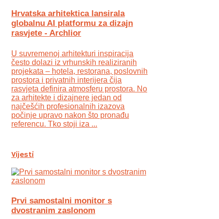
Hrvatska arhitektica lansirala
globalnu AI platformu za dizajn
rasvjete - Archlior
U suvremenoj arhitekturi inspiracija
često dolazi iz vrhunskih realiziranih
projekata – hotela, restorana, poslovnih
prostora i privatnih interijera čija
rasvjeta definira atmosferu prostora. No
za arhitekte i dizajnere jedan od
najčešćih profesionalnih izazova
počinje upravo nakon što pronađu
referencu. Tko stoji iza ...
Vijesti
Prvi samostalni monitor s
dvostranim zaslonom