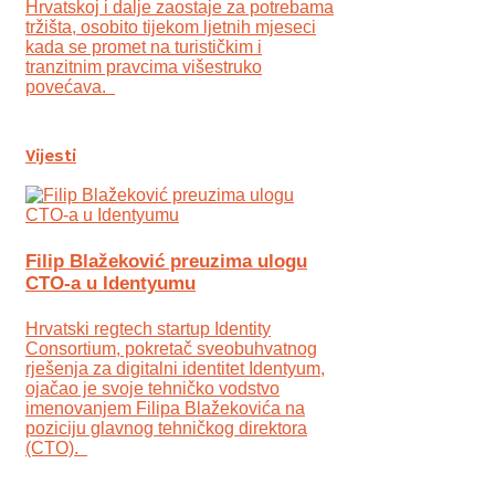
Hrvatskoj i dalje zaostaje za potrebama
tržišta, osobito tijekom ljetnih mjeseci
kada se promet na turističkim i
tranzitnim pravcima višestruko
povećava.
Vijesti
Filip Blažeković preuzima ulogu
CTO-a u Identyumu
Hrvatski regtech startup Identity
Consortium, pokretač sveobuhvatnog
rješenja za digitalni identitet Identyum,
ojаčao je svoje tehničko vodstvo
imenovanjem Filipa Blažekovića na
poziciju glavnog tehničkog direktora
(CTO).