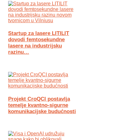
Startup za lasere LITILIT
dovodi femtosekundne
lasere na industrijsku
razinu…
Projekt CroQCI postavlja
temelje kvantno-sigurne
komunikacijske budućnosti