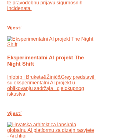
te pravodobnu prijavu sigurnosnih
incidenata.
Vijesti
Eksperimentalni AI projekt The
Night Shift
Infobip i Bruketa&Žinić&Grey predstavili
su eksperimentalni AI projekt u
oblikovanju sadržaja i cjelokupnog
iskustva.
Vijesti