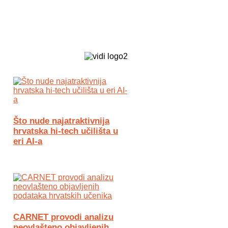
Biz Tech web portal powered by
Što nude najatraktivnija
hrvatska hi-tech učilišta u
eri AI-a
CARNET provodi analizu
neovlašteno objavljenih