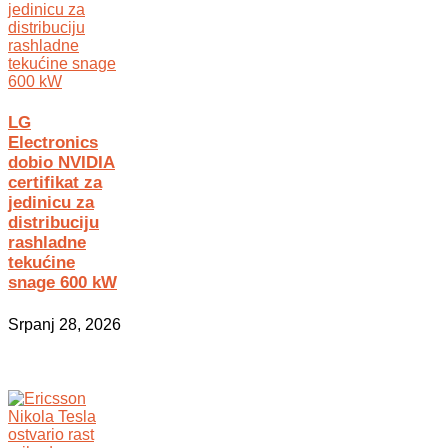
LG
Electronics
dobio NVIDIA
certifikat za
jedinicu za
distribuciju
rashladne
tekućine
snage 600 kW
Srpanj 28, 2026