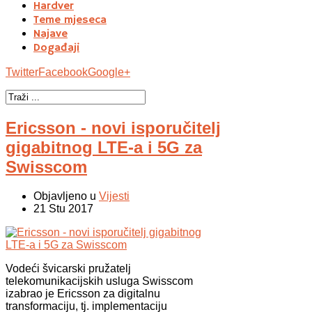
Hardver
Teme mjeseca
Najave
Događaji
Twitter
Facebook
Google+
Ericsson - novi isporučitelj
gigabitnog LTE-a i 5G za
Swisscom
Objavljeno u
Vijesti
21 Stu 2017
Vodeći švicarski pružatelj
telekomunikacijskih usluga Swisscom
izabrao je Ericsson za digitalnu
transformaciju, tj. implementaciju