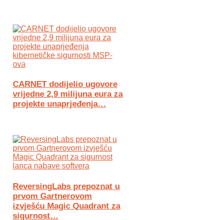
CARNET dodijelio ugovore
vrijedne 2,9 milijuna eura za
projekte unaprjeđenja…
ReversingLabs prepoznat u
prvom Gartnerovom
izvješću Magic Quadrant za
sigurnost…