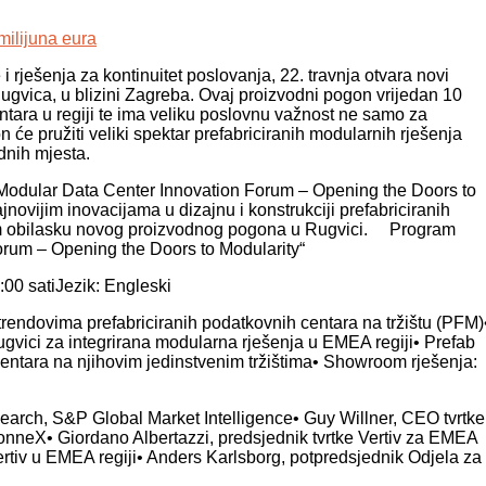
e i rješenja za kontinuitet poslovanja, 22. travnja otvara novi
ugvica, u blizini Zagreba. Ovaj proizvodni pogon vrijedan 10
ntara u regiji te ima veliku poslovnu važnost ne samo za
će pružiti veliki spektar prefabriciranih modularnih rješenja
dnih mjesta.
v Modular Data Center Innovation Forum – Opening the Doors to
jnovijim inovacijama u dizajnu i konstrukciji prefabriciranih
lnom obilasku novog proizvodnog pogona u Rugvici. Program
orum – Opening the Doors to Modularity“
:00 satiJezik: Engleski
rendovima prefabriciranih podatkovnih centara na tržištu (PFM)
gvici za integrirana modularna rješenja u EMEA regiji• Prefab
centara na njihovim jedinstvenim tržištima• Showroom rješenja:
Research, S&P Global Market Intelligence• Guy Willner, CEO tvrtke
neX• Giordano Albertazzi, predsjednik tvrtke Vertiv za EMEA
Vertiv u EMEA regiji• Anders Karlsborg, potpredsjednik Odjela za