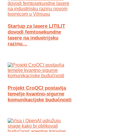
Startup za lasere LITILIT
dovodi femtosekundne
lasere na industrijsku
razinu…
Projekt CroQCI postavlja
temelje kvantno-sigurne
komunikacijske budućnosti