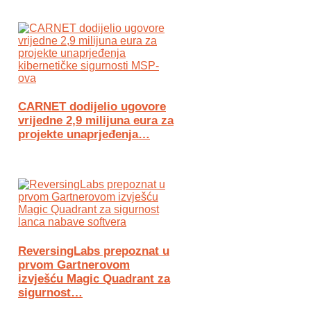
CARNET dodijelio ugovore
vrijedne 2,9 milijuna eura za
projekte unaprjeđenja…
ReversingLabs prepoznat u
prvom Gartnerovom
izvješću Magic Quadrant za
sigurnost…