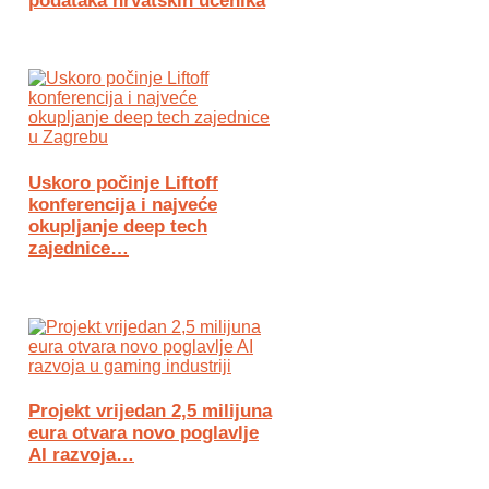
podataka hrvatskih učenika
Uskoro počinje Liftoff
konferencija i najveće
okupljanje deep tech
zajednice…
Projekt vrijedan 2,5 milijuna
eura otvara novo poglavlje
AI razvoja…