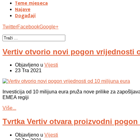
Teme mjeseca
Najave
Događaji
Twitter
Facebook
Google+
Vertiv otvorio novi pogon vrijednosti 
Objavljeno u
Vijesti
23 Tra 2021
Investicija od 10 milijuna eura pruža nove prilike za zapošlja
EMEA regiji
Više...
Tvrtka Vertiv otvara proizvodni pogon 
Objavljeno u
Vijesti