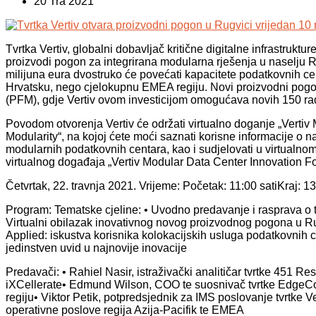
20 Tra 2021
Tvrtka Vertiv, globalni dobavljač kritične digitalne infrastruktur
proizvodi pogon za integrirana modularna rješenja u naselju R
milijuna eura dvostruko će povećati kapacitete podatkovnih ce
Hrvatsku, nego cjelokupnu EMEA regiju. Novi proizvodni pogon 
(PFM), gdje Vertiv ovom investicijom omogućava novih 150 ra
Povodom otvorenja Vertiv će održati virtualno doganje „Verti
Modularity“, na kojoj ćete moći saznati korisne informacije o na
modularnih podatkovnih centara, kao i sudjelovati u virtua
virtualnog događaja „Vertiv Modular Data Center Innovation F
Četvrtak, 22. travnja 2021. Vrijeme: Početak: 11:00 satiKraj: 13
Program: Tematske cjeline: • Uvodno predavanje i rasprava o t
Virtualni obilazak inovativnog novog proizvodnog pogona u Ru
Applied: iskustva korisnika kolokacijskih usluga podatkovnih 
jedinstven uvid u najnovije inovacije
Predavači: • Rahiel Nasir, istraživački analitičar tvrtke 451 
iXCellerate• Edmund Wilson, COO te suosnivač tvrtke EdgeCon
regiju• Viktor Petik, potpredsjednik za IMS poslovanje tvrtke 
operativne poslove regija Azija-Pacifik te EMEA