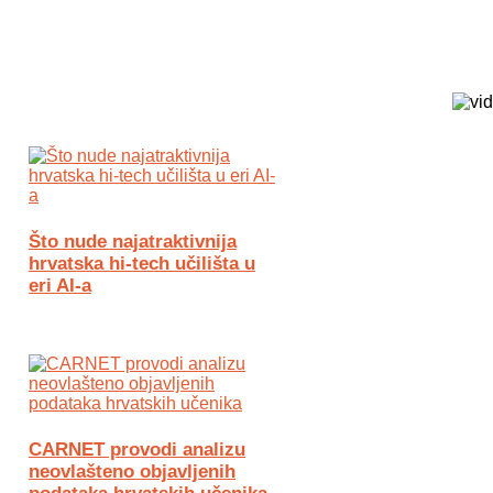
Biz Tech web portal powered by
Što nude najatraktivnija
hrvatska hi-tech učilišta u
eri AI-a
CARNET provodi analizu
neovlašteno objavljenih