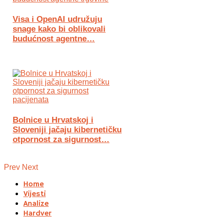
Visa i OpenAI udružuju
snage kako bi oblikovali
budućnost agentne…
Bolnice u Hrvatskoj i
Sloveniji jačaju kibernetičku
otpornost za sigurnost…
Prev
Next
Home
Vijesti
Analize
Hardver