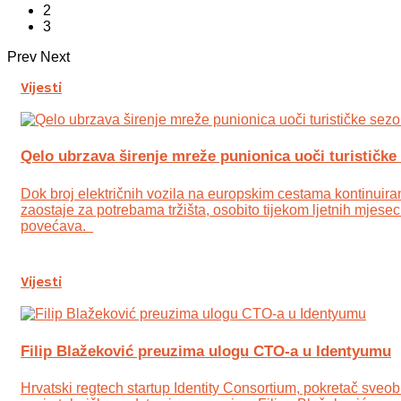
2
3
Prev
Next
Vijesti
Qelo ubrzava širenje mreže punionica uoči turističke
Dok broj električnih vozila na europskim cestama kontinuirano
zaostaje za potrebama tržišta, osobito tijekom ljetnih mjesec
povećava.
Vijesti
Filip Blažeković preuzima ulogu CTO-a u Identyumu
Hrvatski regtech startup Identity Consortium, pokretač sveobu