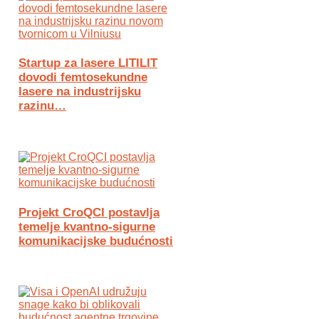
Startup za lasere LITILIT
dovodi femtosekundne
lasere na industrijsku
razinu…
Projekt CroQCI postavlja
temelje kvantno-sigurne
komunikacijske budućnosti