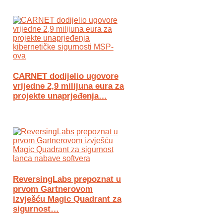
CARNET dodijelio ugovore
vrijedne 2,9 milijuna eura za
projekte unaprjeđenja…
ReversingLabs prepoznat u
prvom Gartnerovom
izvješću Magic Quadrant za
sigurnost…