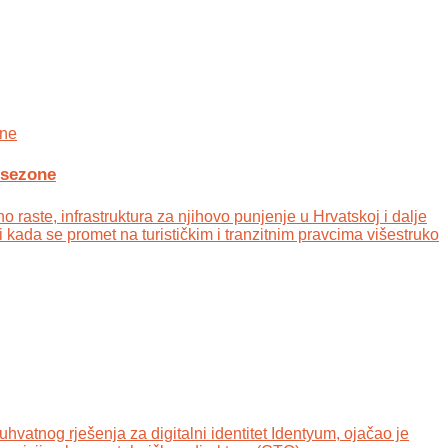
 sezone
 raste, infrastruktura za njihovo punjenje u Hrvatskoj i dalje
i kada se promet na turističkim i tranzitnim pravcima višestruko
hvatnog rješenja za digitalni identitet Identyum, ojаčao je