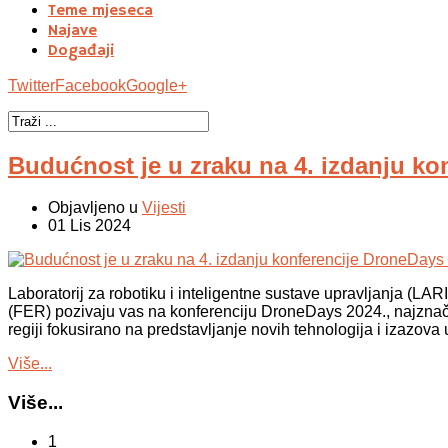
Teme mjeseca
Najave
Događaji
Twitter
Facebook
Google+
Budućnost je u zraku na 4. izdanju kon
Objavljeno u
Vijesti
01 Lis 2024
Laboratorij za robotiku i inteligentne sustave upravljanja (LAR
(FER) pozivaju vas na konferenciju DroneDays 2024., najznačaj
regiji fokusirano na predstavljanje novih tehnologija i izazova u
Više...
Više...
1