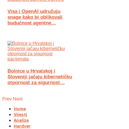
Visa i OpenAI udružuju
snage kako bi oblikovali
budućnost agentne…
Bolnice u Hrvatskoj i
Sloveniji jačaju kibernetičku
otpornost za sigurnost…
Prev
Next
Home
Vijesti
Analize
Hardver