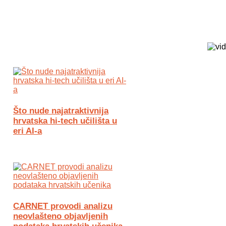
Biz Tech web portal powered by
Što nude najatraktivnija
hrvatska hi-tech učilišta u
eri AI-a
CARNET provodi analizu
neovlašteno objavljenih