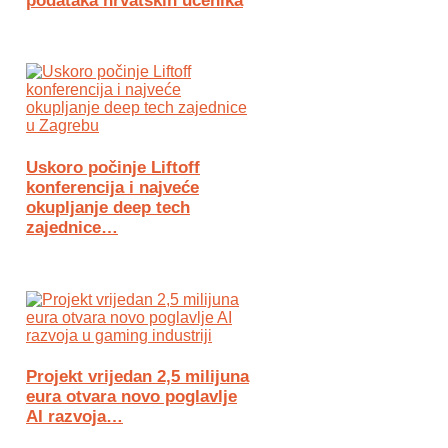
podataka hrvatskih učenika
Uskoro počinje Liftoff
konferencija i najveće
okupljanje deep tech
zajednice…
Projekt vrijedan 2,5 milijuna
eura otvara novo poglavlje
AI razvoja…