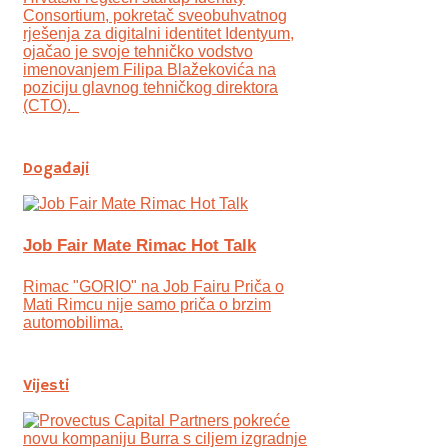
Consortium, pokretač sveobuhvatnog
rješenja za digitalni identitet Identyum,
ojаčao je svoje tehničko vodstvo
imenovanjem Filipa Blažekovića na
poziciju glavnog tehničkog direktora
(CTO).
Događaji
Job Fair Mate Rimac Hot Talk
Rimac "GORIO" na Job Fairu Priča o
Mati Rimcu nije samo priča o brzim
automobilima.
Vijesti