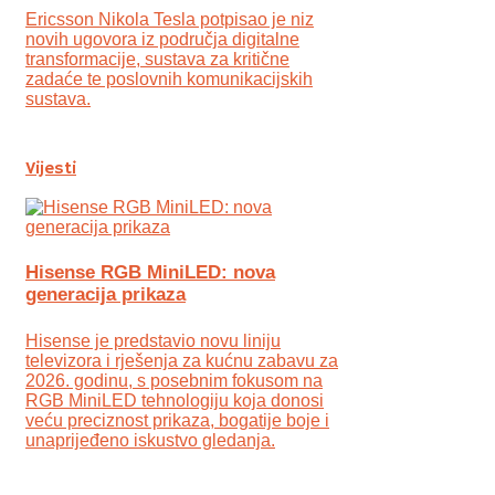
Ericsson Nikola Tesla potpisao je niz
novih ugovora iz područja digitalne
transformacije, sustava za kritične
zadaće te poslovnih komunikacijskih
sustava.
Vijesti
Hisense RGB MiniLED: nova
generacija prikaza
Hisense je predstavio novu liniju
televizora i rješenja za kućnu zabavu za
2026. godinu, s posebnim fokusom na
RGB MiniLED tehnologiju koja donosi
veću preciznost prikaza, bogatije boje i
unaprijeđeno iskustvo gledanja.