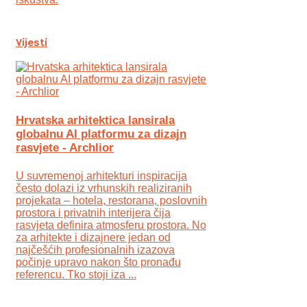
Vijesti
Hrvatska arhitektica lansirala
globalnu AI platformu za dizajn
rasvjete - Archlior
U suvremenoj arhitekturi inspiracija
često dolazi iz vrhunskih realiziranih
projekata – hotela, restorana, poslovnih
prostora i privatnih interijera čija
rasvjeta definira atmosferu prostora. No
za arhitekte i dizajnere jedan od
najčešćih profesionalnih izazova
počinje upravo nakon što pronađu
referencu. Tko stoji iza ...