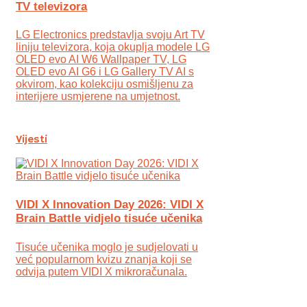
TV televizora
LG Electronics predstavlja svoju Art TV
liniju televizora, koja okuplja modele LG
OLED evo AI W6 Wallpaper TV, LG
OLED evo AI G6 i LG Gallery TV AI s
okvirom, kao kolekciju osmišljenu za
interijere usmjerene na umjetnost.
Vijesti
VIDI X Innovation Day 2026: VIDI X
Brain Battle vidjelo tisuće učenika
Tisuće učenika moglo je sudjelovati u
već popularnom kvizu znanja koji se
odvija putem VIDI X mikroračunala.