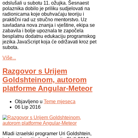
odslušali u subotu 11. ožujka. Šesnaest
polaznika dobilo je priliku sudjelovati na
radionicama koje obuhvaćaju teoriju i
praktični rad uz stručno mentorstvo. Uz
savladana nova znanja i vještine, ekipa se
zabavila i bolje upoznala te započela
besplatnu dodatnu edukaciju programskog
jezika JavaScript koja će održavati kroz pet
subota.
Više...
Razgovor s Urijem
Goldshteinom, autorom
platforme Angular-Meteor
Objavljeno u
Teme mjeseca
06 Lip 2016
Mladi izraelski programer Uri Goldshtein,