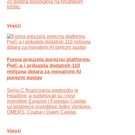
20 godina poslovanja na hrvatskom
tržištu.
Vijesti
Fonoa preuzela poreznu platformu
PwC-a i prikupila dodatnih 110
milijuna dolara za inovativni AI
porezni sustav
Seriju C financiranja predvodio je
Headline, a sudjelovali su i novi
investitori Eurazeo i Forestay Capital,
uz postojeće investitore Index Ventures,
OMERS, Coatue i Dawn Capital.
Vijesti