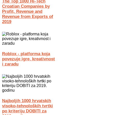
The Top 1000 Hi-Tech
Croatian Companies by
Profit, Revenue and
Revenue from Exports of
2019
Roblox - platforma koja
povezuje igre, kreativnost
i zaradu
Najboljih 1000 hrvatskih
visoko-tehnoloških tvrtki
po kriteriju DOBITI za