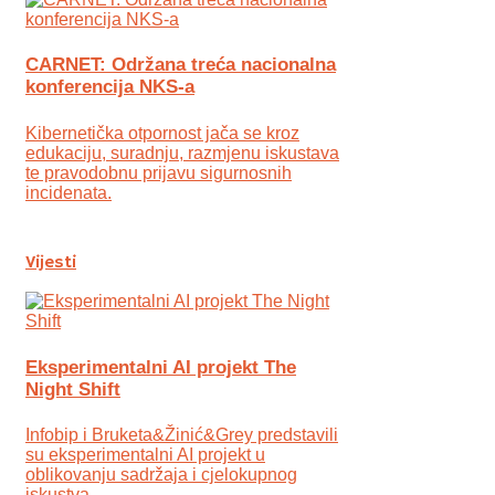
CARNET: Održana treća nacionalna
konferencija NKS-a
Kibernetička otpornost jača se kroz
edukaciju, suradnju, razmjenu iskustava
te pravodobnu prijavu sigurnosnih
incidenata.
Vijesti
Eksperimentalni AI projekt The
Night Shift
Infobip i Bruketa&Žinić&Grey predstavili
su eksperimentalni AI projekt u
oblikovanju sadržaja i cjelokupnog
iskustva.