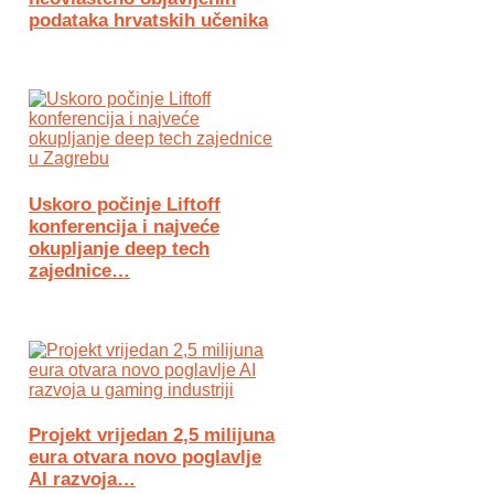
podataka hrvatskih učenika
Uskoro počinje Liftoff
konferencija i najveće
okupljanje deep tech
zajednice…
Projekt vrijedan 2,5 milijuna
eura otvara novo poglavlje
AI razvoja…