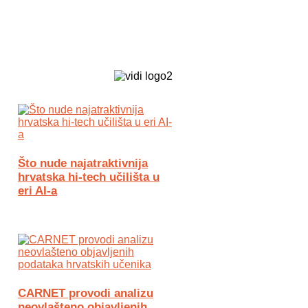
Biz Tech web portal powered by
Što nude najatraktivnija
hrvatska hi-tech učilišta u
eri AI-a
CARNET provodi analizu
neovlašteno objavljenih