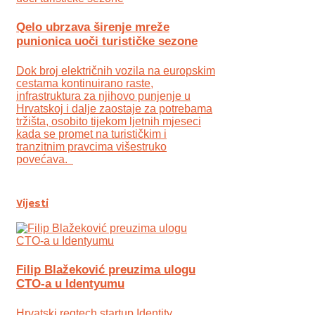
Qelo ubrzava širenje mreže
punionica uoči turističke sezone
Dok broj električnih vozila na europskim
cestama kontinuirano raste,
infrastruktura za njihovo punjenje u
Hrvatskoj i dalje zaostaje za potrebama
tržišta, osobito tijekom ljetnih mjeseci
kada se promet na turističkim i
tranzitnim pravcima višestruko
povećava.
Vijesti
Filip Blažeković preuzima ulogu
CTO-a u Identyumu
Hrvatski regtech startup Identity