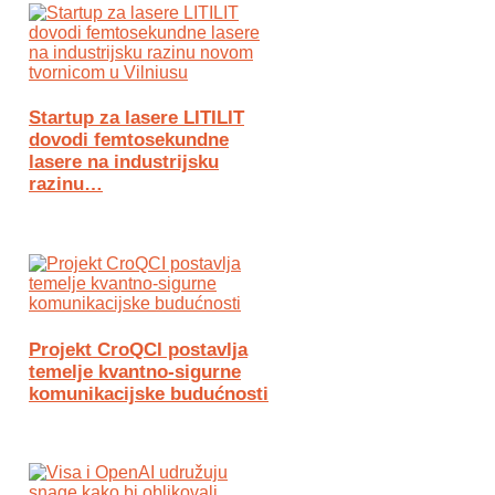
Startup za lasere LITILIT
dovodi femtosekundne
lasere na industrijsku
razinu…
Projekt CroQCI postavlja
temelje kvantno-sigurne
komunikacijske budućnosti