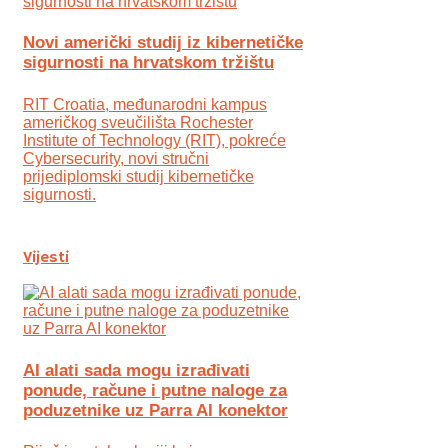
Novi američki studij iz kibernetičke
sigurnosti na hrvatskom tržištu
RIT Croatia, međunarodni kampus
američkog sveučilišta Rochester
Institute of Technology (RIT), pokreće
Cybersecurity, novi stručni
prijediplomski studij kibernetičke
sigurnosti.
Vijesti
AI alati sada mogu izrađivati
ponude, račune i putne naloge za
poduzetnike uz Parra AI konektor