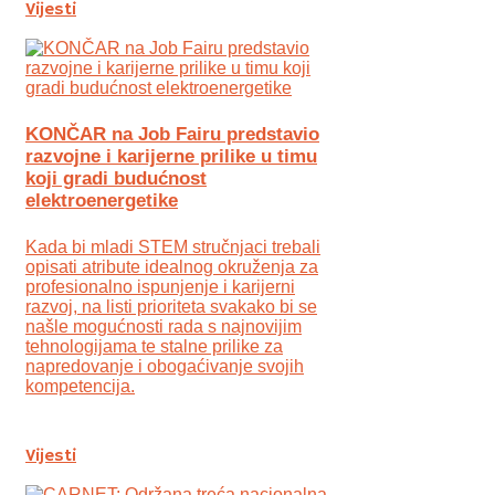
Vijesti
KONČAR na Job Fairu predstavio
razvojne i karijerne prilike u timu
koji gradi budućnost
elektroenergetike
Kada bi mladi STEM stručnjaci trebali
opisati atribute idealnog okruženja za
profesionalno ispunjenje i karijerni
razvoj, na listi prioriteta svakako bi se
našle mogućnosti rada s najnovijim
tehnologijama te stalne prilike za
napredovanje i obogaćivanje svojih
kompetencija.
Vijesti