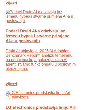
Vijesti
Podaci Druid AI-a otkrivaju jaz
između hypea i stvarne primjene
AI-a u poslovanju
Druid AI objavio je „2026 AI Adoption
Benchmark Report“, analizu temeljenu
na podacima koja pokazuje kako AI
agenti stvarno funkcioniraju u poslovnim
okruženjima.
Vijesti
LG Electronics predstavlja liniju Art