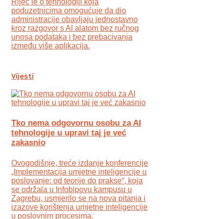
Riječ je o tehnologiji koja
poduzetnicima omogućuje da dio
administracije obavljaju jednostavno
kroz razgovor s AI alatom bez ručnog
unosa podataka i bez prebacivanja
između više aplikacija.
Vijesti
Tko nema odgovornu osobu za AI
tehnologije u upravi taj je već
zakasnio
Ovogodišnje, treće izdanje konferencije
„Implementacija umjetne inteligencije u
poslovanje: od teorije do prakse“, koja
se održala u Infobipovu kampusu u
Zagrebu, usmjerilo se na nova pitanja i
izazove korištenja umjetne inteligencije
u poslovnim procesima.