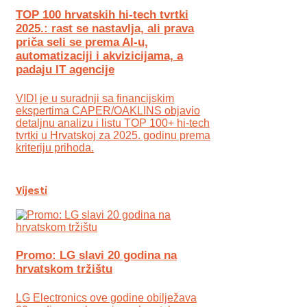
TOP 100 hrvatskih hi-tech tvrtki
2025.: rast se nastavlja, ali prava
priča seli se prema AI-u,
automatizaciji i akvizicijama, a
padaju IT agencije
VIDI je u suradnji sa financijskim
ekspertima CAPER/OAKLINS objavio
detaljnu analizu i listu TOP 100+ hi-tech
tvrtki u Hrvatskoj za 2025. godinu prema
kriteriju prihoda.
Vijesti
Promo: LG slavi 20 godina na
hrvatskom tržištu
LG Electronics ove godine obilježava