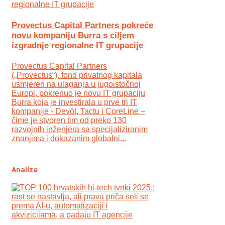
Provectus Capital Partners pokreće
novu kompaniju Burra s ciljem
izgradnje regionalne IT grupacije
Provectus Capital Partners
(„Provectus“), fond privatnog kapitala
usmjeren na ulaganja u jugoistočnoj
Europi, pokrenuo je novu IT grupaciju
Burra koja je investirala u prve tri IT
kompanije - Devōt, Tactu i CoreLine –
čime je stvoren tim od preko 130
razvojnih inženjera sa specijaliziranim
znanjima i dokazanim globalni...
Analize