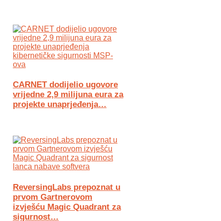
CARNET dodijelio ugovore
vrijedne 2,9 milijuna eura za
projekte unaprjeđenja…
ReversingLabs prepoznat u
prvom Gartnerovom
izvješću Magic Quadrant za
sigurnost…