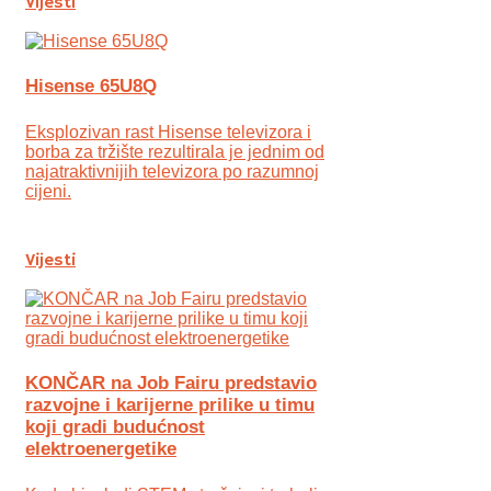
Vijesti
Hisense 65U8Q
Eksplozivan rast Hisense televizora i
borba za tržište rezultirala je jednim od
najatraktivnijih televizora po razumnoj
cijeni.
Vijesti
KONČAR na Job Fairu predstavio
razvojne i karijerne prilike u timu
koji gradi budućnost
elektroenergetike