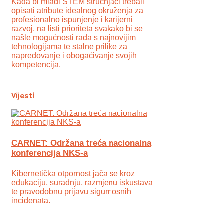
Kada bi mladi STEM stručnjaci trebali
opisati atribute idealnog okruženja za
profesionalno ispunjenje i karijerni
razvoj, na listi prioriteta svakako bi se
našle mogućnosti rada s najnovijim
tehnologijama te stalne prilike za
napredovanje i obogaćivanje svojih
kompetencija.
Vijesti
CARNET: Održana treća nacionalna
konferencija NKS-a
Kibernetička otpornost jača se kroz
edukaciju, suradnju, razmjenu iskustava
te pravodobnu prijavu sigurnosnih
incidenata.