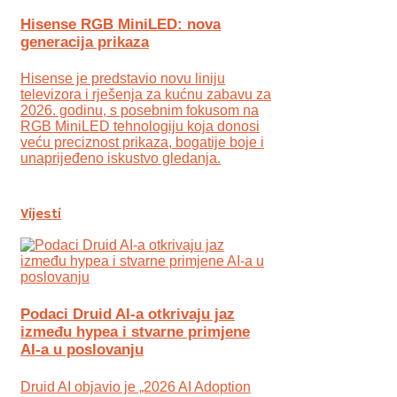
Hisense RGB MiniLED: nova
generacija prikaza
Hisense je predstavio novu liniju
televizora i rješenja za kućnu zabavu za
2026. godinu, s posebnim fokusom na
RGB MiniLED tehnologiju koja donosi
veću preciznost prikaza, bogatije boje i
unaprijeđeno iskustvo gledanja.
Vijesti
Podaci Druid AI-a otkrivaju jaz
između hypea i stvarne primjene
AI-a u poslovanju
Druid AI objavio je „2026 AI Adoption