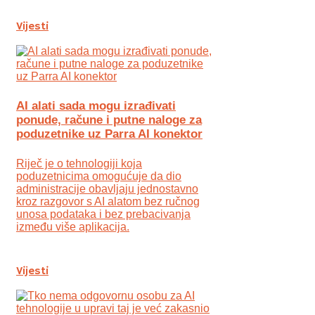
Vijesti
AI alati sada mogu izrađivati
ponude, račune i putne naloge za
poduzetnike uz Parra AI konektor
Riječ je o tehnologiji koja
poduzetnicima omogućuje da dio
administracije obavljaju jednostavno
kroz razgovor s AI alatom bez ručnog
unosa podataka i bez prebacivanja
između više aplikacija.
Vijesti