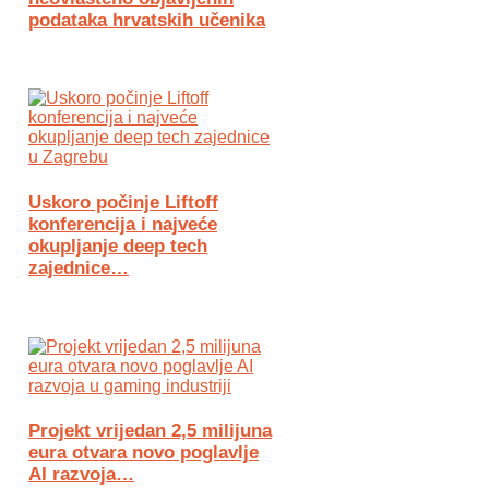
podataka hrvatskih učenika
Uskoro počinje Liftoff
konferencija i najveće
okupljanje deep tech
zajednice…
Projekt vrijedan 2,5 milijuna
eura otvara novo poglavlje
AI razvoja…