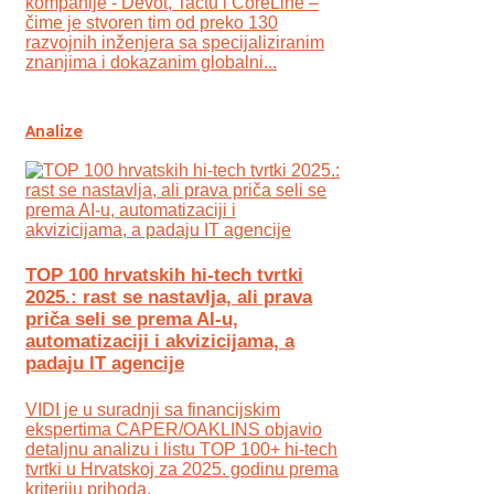
kompanije - Devōt, Tactu i CoreLine –
čime je stvoren tim od preko 130
razvojnih inženjera sa specijaliziranim
znanjima i dokazanim globalni...
Analize
TOP 100 hrvatskih hi-tech tvrtki
2025.: rast se nastavlja, ali prava
priča seli se prema AI-u,
automatizaciji i akvizicijama, a
padaju IT agencije
VIDI je u suradnji sa financijskim
ekspertima CAPER/OAKLINS objavio
detaljnu analizu i listu TOP 100+ hi-tech
tvrtki u Hrvatskoj za 2025. godinu prema
kriteriju prihoda.