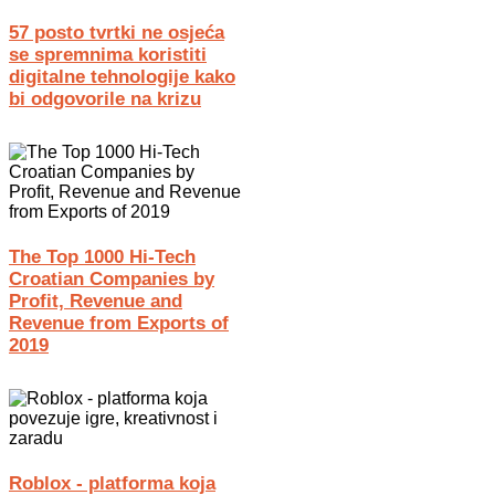
57 posto tvrtki ne osjeća
se spremnima koristiti
digitalne tehnologije kako
bi odgovorile na krizu
The Top 1000 Hi-Tech
Croatian Companies by
Profit, Revenue and
Revenue from Exports of
2019
Roblox - platforma koja