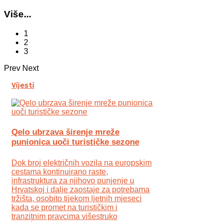
Više...
1
2
3
Prev
Next
Vijesti
Qelo ubrzava širenje mreže
punionica uoči turističke sezone
Dok broj električnih vozila na europskim
cestama kontinuirano raste,
infrastruktura za njihovo punjenje u
Hrvatskoj i dalje zaostaje za potrebama
tržišta, osobito tijekom ljetnih mjeseci
kada se promet na turističkim i
tranzitnim pravcima višestruko