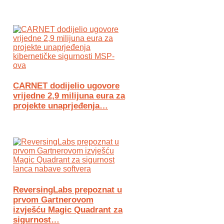
CARNET dodijelio ugovore
vrijedne 2,9 milijuna eura za
projekte unaprjeđenja…
ReversingLabs prepoznat u
prvom Gartnerovom
izvješću Magic Quadrant za
sigurnost…