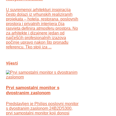
U suvremenoj arhitekturi inspiracija
često dolazi iz vrhunskih realiziranih
projekata – hotela, restorana, poslovnih
prostora i privatnih interijera čija
rasvjeta definira atmosferu prostora. No
za arhitekte i dizajnere jedan od
najčešćih profesionalnih izazova
počinje upravo nakon što pronađu
referencu. Tko stoji iza ...
Vijesti
Prvi samostalni monitor s
dvostranim zaslonom
Predstavljen je Philips poslovni monitor
s dvostranim zaslonom 24B2D5300,
prvi samostalni monitor koji donosi