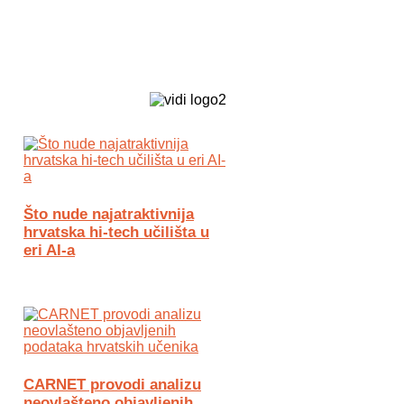
Biz Tech web portal powered by
Što nude najatraktivnija
hrvatska hi-tech učilišta u
eri AI-a
CARNET provodi analizu
neovlašteno objavljenih