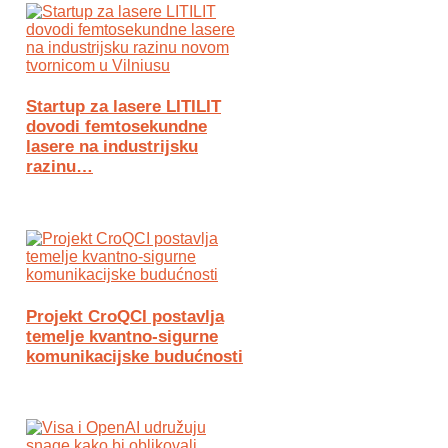
Startup za lasere LITILIT
dovodi femtosekundne
lasere na industrijsku
razinu…
Projekt CroQCI postavlja
temelje kvantno-sigurne
komunikacijske budućnosti