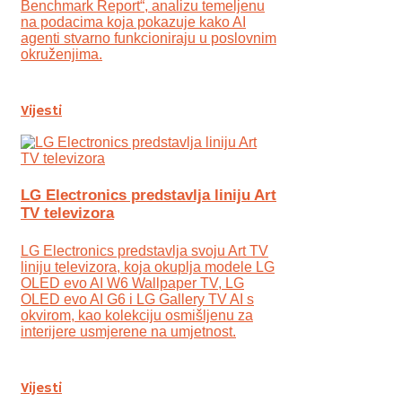
Benchmark Report“, analizu temeljenu
na podacima koja pokazuje kako AI
agenti stvarno funkcioniraju u poslovnim
okruženjima.
Vijesti
LG Electronics predstavlja liniju Art
TV televizora
LG Electronics predstavlja svoju Art TV
liniju televizora, koja okuplja modele LG
OLED evo AI W6 Wallpaper TV, LG
OLED evo AI G6 i LG Gallery TV AI s
okvirom, kao kolekciju osmišljenu za
interijere usmjerene na umjetnost.
Vijesti