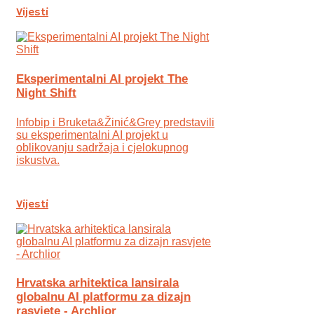
Vijesti
Eksperimentalni AI projekt The
Night Shift
Infobip i Bruketa&Žinić&Grey predstavili
su eksperimentalni AI projekt u
oblikovanju sadržaja i cjelokupnog
iskustva.
Vijesti
Hrvatska arhitektica lansirala
globalnu AI platformu za dizajn
rasvjete - Archlior