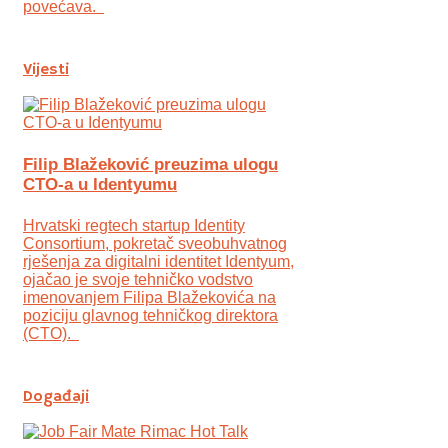
povećava.
Vijesti
Filip Blažeković preuzima ulogu
CTO-a u Identyumu
Hrvatski regtech startup Identity
Consortium, pokretač sveobuhvatnog
rješenja za digitalni identitet Identyum,
ojаčao je svoje tehničko vodstvo
imenovanjem Filipa Blažekovića na
poziciju glavnog tehničkog direktora
(CTO).
Događaji