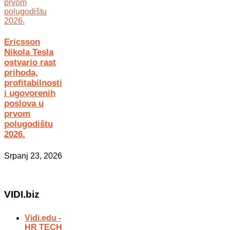
Ericsson
Nikola Tesla
ostvario rast
prihoda,
profitabilnosti
i ugovorenih
poslova u
prvom
polugodištu
2026.
Srpanj 23, 2026
VIDI.biz
Vidi.edu -
HR TECH