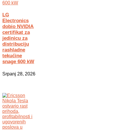
LG
Electronics
dobio NVIDIA
certifikat za
jedinicu za
distribuciju
rashladne
tekućine
snage 600 kW
Srpanj 28, 2026