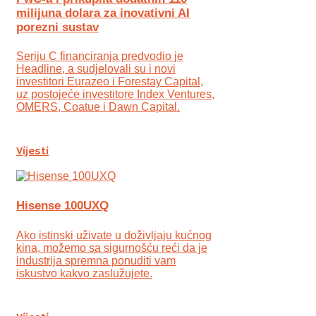
milijuna dolara za inovativni AI
porezni sustav
Seriju C financiranja predvodio je
Headline, a sudjelovali su i novi
investitori Eurazeo i Forestay Capital,
uz postojeće investitore Index Ventures,
OMERS, Coatue i Dawn Capital.
Vijesti
Hisense 100UXQ
Ako istinski uživate u doživljaju kućnog
kina, možemo sa sigurnošću reći da je
industrija spremna ponuditi vam
iskustvo kakvo zaslužujete.