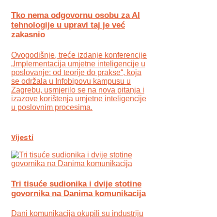
Tko nema odgovornu osobu za AI
tehnologije u upravi taj je već
zakasnio
Ovogodišnje, treće izdanje konferencije
„Implementacija umjetne inteligencije u
poslovanje: od teorije do prakse“, koja
se održala u Infobipovu kampusu u
Zagrebu, usmjerilo se na nova pitanja i
izazove korištenja umjetne inteligencije
u poslovnim procesima.
Vijesti
Tri tisuće sudionika i dvije stotine
govornika na Danima komunikacija
Dani komunikacija okupili su industriju