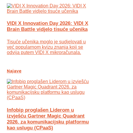
VIDI X Innovation Day 2026: VIDI X
Brain Battle vidjelo tisuće učenika
Tisuće učenika moglo je sudjelovati u
već popularnom kvizu znanja koji se
odvija putem VIDI X mikroračunala.
Najave
Infobip proglašen Liderom u
izvješću Gartner Magic Quadrant
2026. za komunikacijsku platformu
kao uslugu (CPaaS)