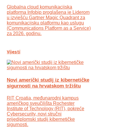
Globalna cloud komunikacijska
platforma Infobip proglašena je Liderom
u izvješću Gartner Magic Quadrant za
komunikacijsku platformu kao uslugu
(Communications Platform as a Service)
za 2026. godinu.
Vijesti
Novi američki studij iz kibernetičke
sigurnosti na hrvatskom tržištu
RIT Croatia, međunarodni kampus
američkog sveučilišta Rochester
Institute of Technology (RIT), pokreće
Cybersecurity, novi stručni
prijediplomski studij kibernetičke
sigurnosti.