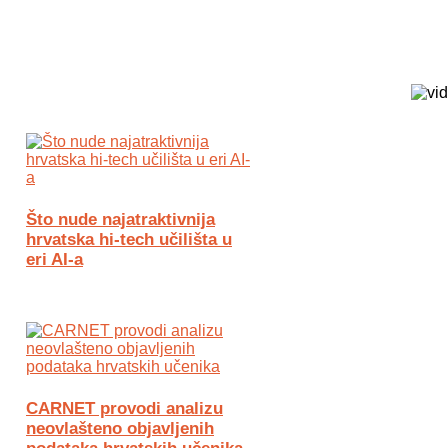
Biz Tech web portal powered by
Što nude najatraktivnija
hrvatska hi-tech učilišta u
eri AI-a
CARNET provodi analizu
neovlašteno objavljenih