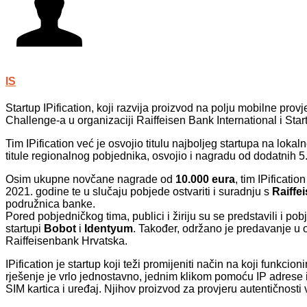
IS
Startup IPification, koji razvija proizvod na polju mobilne prov
Challenge-a u organizaciji Raiffeisen Bank International i Start
Tim IPification već je osvojio titulu najboljeg startupa na loka
titule regionalnog pobjednika, osvojio i nagradu od dodatnih 5
Osim ukupne novčane nagrade od
10.000 eura
, tim IPificat
2021. godine te u slučaju pobjede ostvariti i suradnju s
Raiffe
podružnica banke.
Pored pobjedničkog tima, publici i žiriju su se predstavili i p
startupi
Bobot
i
Identyum
. Također, održano je predavanje u o
Raiffeisenbank Hrvatska.
IPification je startup koji teži promijeniti način na koji funkci
rješenje je vrlo jednostavno, jednim klikom pomoću IP adrese id
SIM kartica i uređaj. Njihov proizvod za provjeru autentičnosti v