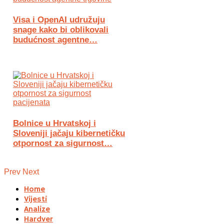
Visa i OpenAI udružuju
snage kako bi oblikovali
budućnost agentne…
Bolnice u Hrvatskoj i
Sloveniji jačaju kibernetičku
otpornost za sigurnost…
Prev
Next
Home
Vijesti
Analize
Hardver