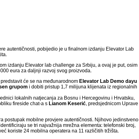
jere autentičnosti, pobijedio je u finalnom izdanju Elevator Lab
ita.
lnom izdanju Elevator lab challenge za Srbiju, a ovaj je put, osim
.000 eura za daljnji razvoj svog proizvoda.
ion predstavit će se na međunarodnom
Elevator Lab Demo dayu
isen grupom
i dobiti pristup 1,7 milijuna klijenata iz regionalnih
objednici lokalnih natjecanja za Bosnu i Hercegovinu i Hrvatsku,
bliku fireside chat-a s
Lianom Keserić
, predsjednicom Uprave
onira postupak mobilne provjere autentičnosti. Njihovo jedinstveno
entificiraju se tri najvažnija mrežna elementa: telefonski broj,
eć koriste 24 mobilna operatera na 11 različitih tržišta.