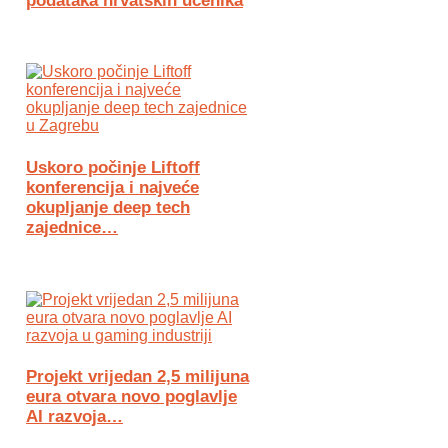
podataka hrvatskih učenika
Uskoro počinje Liftoff
konferencija i najveće
okupljanje deep tech
zajednice…
Projekt vrijedan 2,5 milijuna
eura otvara novo poglavlje
AI razvoja…