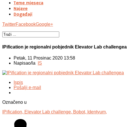
Teme mjeseca
Najave
Događaji
Twitter
Facebook
Google+
IPification je regionalni pobjednik Elevator Lab challenge
Petak, 11 Prosinac 2020 13:58
Napisao/la
IS
Ispis
Pošalji e-mail
Označeno u
IPification,
Elevator Lab challenge,
Bobot,
Identyum,