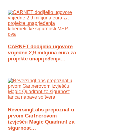
CARNET dodijelio ugovore
vrijedne 2,9 milijuna eura za
projekte unaprjeđenja…
ReversingLabs prepoznat u
prvom Gartnerovom
izvješću Magic Quadrant za
sigurnost…