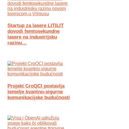
Startup za lasere LITILIT
dovodi femtosekundne
lasere na industrijsku
razinu…
Projekt CroQCI postavlja
temelje kvantno-sigurne
komunikacijske budućnosti