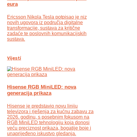
eura
Ericsson Nikola Tesla potpisao je niz
novih ugovora iz područja digitalne
transformacije, sustava za kritične
zadaće te poslovnih komunikacijskih
sustava.
Vijesti
Hisense RGB MiniLED: nova
generacija prikaza
Hisense je predstavio novu liniju
televizora i rješenja za kućnu zabavu za
2026. godinu, s posebnim fokusom na
RGB MiniLED tehnologiju koja donosi
veću preciznost prikaza, bogatije boje i
unaprijeđeno iskustvo gledanja.