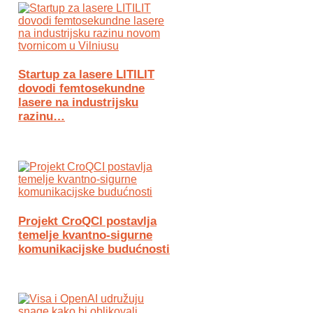
Startup za lasere LITILIT
dovodi femtosekundne
lasere na industrijsku
razinu…
Projekt CroQCI postavlja
temelje kvantno-sigurne
komunikacijske budućnosti