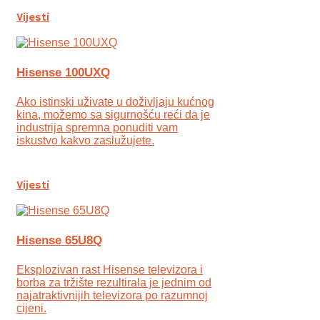
Vijesti
Hisense 100UXQ
Ako istinski uživate u doživljaju kućnog
kina, možemo sa sigurnošću reći da je
industrija spremna ponuditi vam
iskustvo kakvo zaslužujete.
Vijesti
Hisense 65U8Q
Eksplozivan rast Hisense televizora i
borba za tržište rezultirala je jednim od
najatraktivnijih televizora po razumnoj
cijeni.