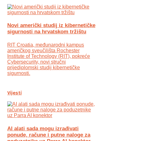
Novi američki studij iz kibernetičke
sigurnosti na hrvatskom tržištu
RIT Croatia, međunarodni kampus
američkog sveučilišta Rochester
Institute of Technology (RIT), pokreće
Cybersecurity, novi stručni
prijediplomski studij kibernetičke
sigurnosti.
Vijesti
AI alati sada mogu izrađivati
ponude, račune i putne naloge za