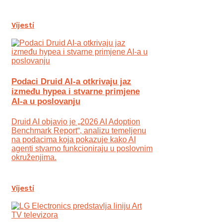
Vijesti
Podaci Druid AI-a otkrivaju jaz
između hypea i stvarne primjene
AI-a u poslovanju
Druid AI objavio je „2026 AI Adoption
Benchmark Report“, analizu temeljenu
na podacima koja pokazuje kako AI
agenti stvarno funkcioniraju u poslovnim
okruženjima.
Vijesti