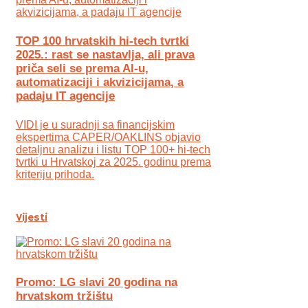
TOP 100 hrvatskih hi-tech tvrtki
2025.: rast se nastavlja, ali prava
priča seli se prema AI-u,
automatizaciji i akvizicijama, a
padaju IT agencije
VIDI je u suradnji sa financijskim
ekspertima CAPER/OAKLINS objavio
detaljnu analizu i listu TOP 100+ hi-tech
tvrtki u Hrvatskoj za 2025. godinu prema
kriteriju prihoda.
Vijesti
Promo: LG slavi 20 godina na
hrvatskom tržištu