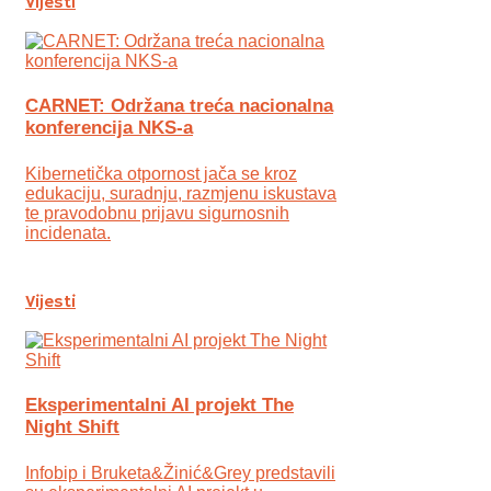
Vijesti
CARNET: Održana treća nacionalna
konferencija NKS-a
Kibernetička otpornost jača se kroz
edukaciju, suradnju, razmjenu iskustava
te pravodobnu prijavu sigurnosnih
incidenata.
Vijesti
Eksperimentalni AI projekt The
Night Shift
Infobip i Bruketa&Žinić&Grey predstavili