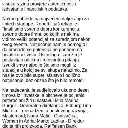
visoku razinu provjere autentičnosti i
izdvajanje financijskih podataka.
Nakon pobjede na najvećem natjecanju za
fintech startupe, Robert Ilijaš rekao je:
“Imali smo stvarno dobru konkurenciju,
stvarno dobre firme, od kojih s nekima
vidimo veliki potencijal za suradnjom nakon
ovog eventa. Natjecanje nam je pomoglo i
da pronađemo potencijalne partnere na
hrvatskom tržištu. Osim toga, sam žiri je
postavljao odlična i relevantna pitanja.
Izvukli smo najbolje što smo mogli iz
situacije u kojoj se svi skupa nalazimo. Za
nas je ovo bilo super iskustvo i odlično
natjecanje, bez obzira što je bilo remote.”
Na natjecanju je sudjelovalo ukupno deset
timova iz Hrvatske, a pitcheve je ocijenio
peteročlani žiri u sastavu: Mila Marina
Burger - Generalna direktorica, Filburg; Tina
Mirčeta – menadžerica poslovnog razvoja,
Mastercard; Ivana Matić - Osnivačica,
Women in Adria; Marko Ladika - Direktor
digitalnih proizvoda, Raiffeisen Bank