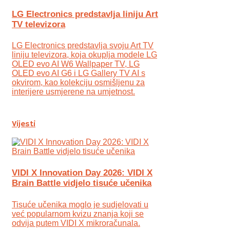
LG Electronics predstavlja liniju Art
TV televizora
LG Electronics predstavlja svoju Art TV
liniju televizora, koja okuplja modele LG
OLED evo AI W6 Wallpaper TV, LG
OLED evo AI G6 i LG Gallery TV AI s
okvirom, kao kolekciju osmišljenu za
interijere usmjerene na umjetnost.
Vijesti
VIDI X Innovation Day 2026: VIDI X
Brain Battle vidjelo tisuće učenika
Tisuće učenika moglo je sudjelovati u
već popularnom kvizu znanja koji se
odvija putem VIDI X mikroračunala.