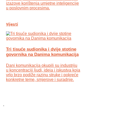
izazove korištenja umjetne inteligencije
u poslovnim procesima.
Vijesti
Tri tisuće sudionika i dvije stotine
govornika na Danima komunikacija
Dani komunikacija okupili su industriju
u koncentraciji ljudi, ideja i iskustva koja
vrlo brzo podiže razinu struke i pokreće
konkretne teme, smjerove i suradnje.
.