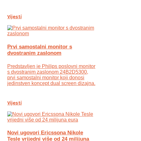
Vijesti
Prvi samostalni monitor s
dvostranim zaslonom
Predstavljen je Philips poslovni monitor
s dvostranim zaslonom 24B2D5300,
prvi samostalni monitor koji donosi
jedinstven koncept dual screen dizajna.
Vijesti
Novi ugovori Ericssona Nikole
Tesle vrijedni više od 24 milijuna