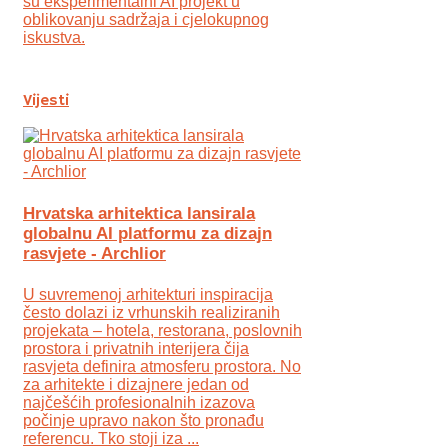
su eksperimentalni AI projekt u
oblikovanju sadržaja i cjelokupnog
iskustva.
Vijesti
Hrvatska arhitektica lansirala
globalnu AI platformu za dizajn
rasvjete - Archlior
U suvremenoj arhitekturi inspiracija
često dolazi iz vrhunskih realiziranih
projekata – hotela, restorana, poslovnih
prostora i privatnih interijera čija
rasvjeta definira atmosferu prostora. No
za arhitekte i dizajnere jedan od
najčešćih profesionalnih izazova
počinje upravo nakon što pronađu
referencu. Tko stoji iza ...