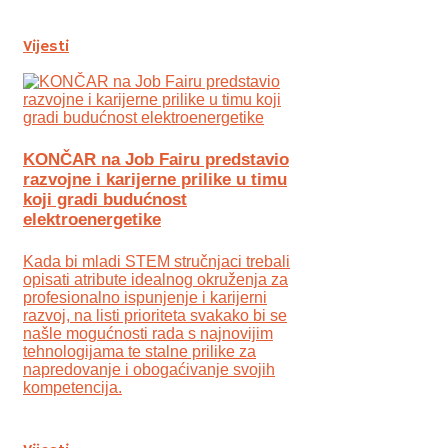
Vijesti
KONČAR na Job Fairu predstavio
razvojne i karijerne prilike u timu
koji gradi budućnost
elektroenergetike
Kada bi mladi STEM stručnjaci trebali
opisati atribute idealnog okruženja za
profesionalno ispunjenje i karijerni
razvoj, na listi prioriteta svakako bi se
našle mogućnosti rada s najnovijim
tehnologijama te stalne prilike za
napredovanje i obogaćivanje svojih
kompetencija.