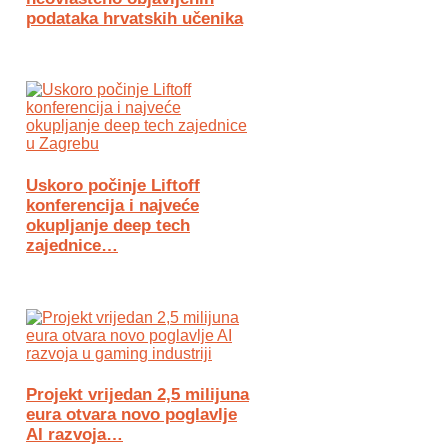
podataka hrvatskih učenika
Uskoro počinje Liftoff
konferencija i najveće
okupljanje deep tech
zajednice…
Projekt vrijedan 2,5 milijuna
eura otvara novo poglavlje
AI razvoja…