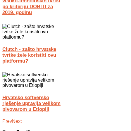
visoko-tehnoloških tvrtki
po kriteriju DOBITI za
2019. godinu
Clutch - zašto hrvatske
tvrtke žele koristiti ovu
platformu?
Hrvatsko softversko
rješenje upravlja velikom
pivovarom u Etiopiji
Prev
Next