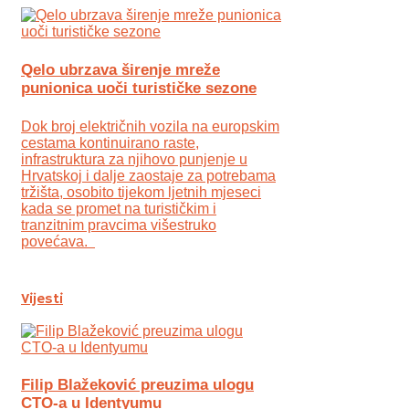
Qelo ubrzava širenje mreže
punionica uoči turističke sezone
Dok broj električnih vozila na europskim
cestama kontinuirano raste,
infrastruktura za njihovo punjenje u
Hrvatskoj i dalje zaostaje za potrebama
tržišta, osobito tijekom ljetnih mjeseci
kada se promet na turističkim i
tranzitnim pravcima višestruko
povećava.
Vijesti
Filip Blažeković preuzima ulogu
CTO-a u Identyumu