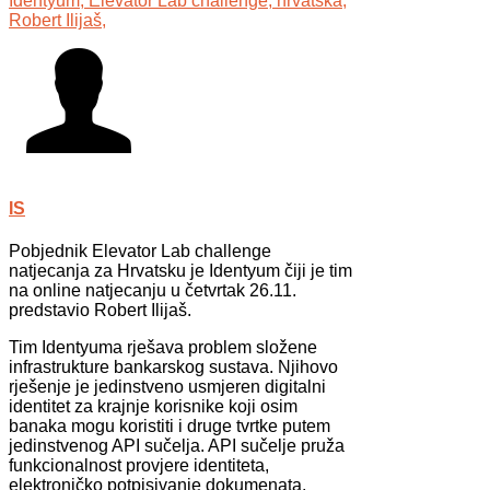
Identyum,
Elevator Lab challenge,
hrvatska,
Robert Ilijaš,
IS
Pobjednik Elevator Lab challenge
natjecanja za Hrvatsku je Identyum čiji je tim
na online natjecanju u četvrtak 26.11.
predstavio Robert Ilijaš.
Tim Identyuma rješava problem složene
infrastrukture bankarskog sustava. Njihovo
rješenje je jedinstveno usmjeren digitalni
identitet za krajnje korisnike koji osim
banaka mogu koristiti i druge tvrtke putem
jedinstvenog API sučelja. API sučelje pruža
funkcionalnost provjere identiteta,
elektroničko potpisivanje dokumenata,