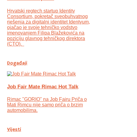
Hrvatski regtech startup Identity
Consortium, pokretač sveobuhvatnog
rješenja za digitalni identitet Identyum,
ojаčao je svoje tehničko vodstvo
imenovanjem Filipa Blažekovića na
poziciju glavnog tehničkog direktora
(CTO).
Događaji
Job Fair Mate Rimac Hot Talk
Rimac "GORIO" na Job Fairu Priča o
Mati Rimcu nije samo priča o brzim
automobilima.
Vijesti