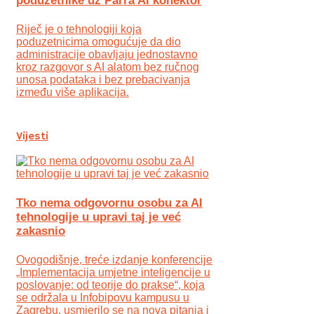
poduzetnike uz Parra AI konektor
Riječ je o tehnologiji koja
poduzetnicima omogućuje da dio
administracije obavljaju jednostavno
kroz razgovor s AI alatom bez ručnog
unosa podataka i bez prebacivanja
između više aplikacija.
Vijesti
Tko nema odgovornu osobu za AI
tehnologije u upravi taj je već
zakasnio
Ovogodišnje, treće izdanje konferencije
„Implementacija umjetne inteligencije u
poslovanje: od teorije do prakse“, koja
se održala u Infobipovu kampusu u
Zagrebu, usmjerilo se na nova pitanja i