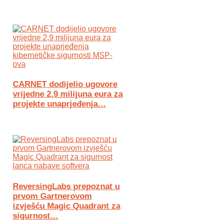
CARNET dodijelio ugovore
vrijedne 2,9 milijuna eura za
projekte unaprjeđenja…
ReversingLabs prepoznat u
prvom Gartnerovom
izvješću Magic Quadrant za
sigurnost…