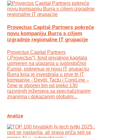
Provectus Capital Partners pokreće
novu kompaniju Burra s ciljem
izgradnje regionalne IT grupacije
Provectus Capital Partners
(„Provectus“), fond privatnog kapitala
usmjeren na ulaganja u jugoistočnoj
Europi, pokrenuo je novu IT grupaciju
Burra koja je investirala u prve tri IT
kompanije - Devōt, Tactu i CoreLine –
čime je stvoren tim od preko 130
razvojnih inženjera sa specijaliziranim
znanjima i dokazanim globalni...
Analize