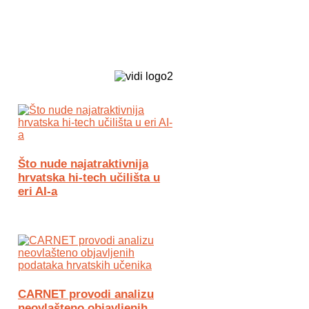
Biz Tech web portal powered by
Što nude najatraktivnija
hrvatska hi-tech učilišta u
eri AI-a
CARNET provodi analizu
neovlašteno objavljenih