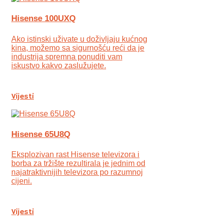
Hisense 100UXQ
Ako istinski uživate u doživljaju kućnog
kina, možemo sa sigurnošću reći da je
industrija spremna ponuditi vam
iskustvo kakvo zaslužujete.
Vijesti
Hisense 65U8Q
Eksplozivan rast Hisense televizora i
borba za tržište rezultirala je jednim od
najatraktivnijih televizora po razumnoj
cijeni.
Vijesti