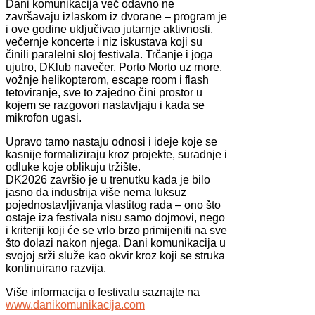
Dani komunikacija već odavno ne
završavaju izlaskom iz dvorane – program je
i ove godine uključivao jutarnje aktivnosti,
večernje koncerte i niz iskustava koji su
činili paralelni sloj festivala. Trčanje i joga
ujutro, DKlub navečer, Porto Morto uz more,
vožnje helikopterom, escape room i flash
tetoviranje, sve to zajedno čini prostor u
kojem se razgovori nastavljaju i kada se
mikrofon ugasi.
Upravo tamo nastaju odnosi i ideje koje se
kasnije formaliziraju kroz projekte, suradnje i
odluke koje oblikuju tržište.
DK2026 završio je u trenutku kada je bilo
jasno da industrija više nema luksuz
pojednostavljivanja vlastitog rada – ono što
ostaje iza festivala nisu samo dojmovi, nego
i kriteriji koji će se vrlo brzo primijeniti na sve
što dolazi nakon njega. Dani komunikacija u
svojoj srži služe kao okvir kroz koji se struka
kontinuirano razvija.
Više informacija o festivalu saznajte na
www.danikomunikacija.com