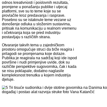
odnos kreativnosti i poslovnih rezultata,
promjene u ponašanju publike i utjecaj
platformi, sve su to teme koje su se
provlačile kroz predavanja i rasprave.
Posebno su se istaknule teme vezane uz
donošenje odluka u složenim sustavima,
pritisak na komunikaciju u realnom vremenu
i očekivanja koja se pred industriju
postavljaju s različitih strana.
Otvaranje takvih tema u zajedničkom
prostoru omogućuje struci da brže reagira i
prilagodi se promjenama koje dolaze.
Publika je reagirala na sadržaj koji ide ispod
površine i nudi primjenjive uvide, dok su
različite perspektive sugovornika, čak i kada
se nisu poklapale, dodatno naglasile
kompleksnost trenutka u kojem industrija
djeluje.