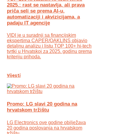
2025.: rast se nastavlja, ali prava
priča seli se prema AI-u,
automatizaciji i akvizicijama, a
padaju IT agencije
VIDI je u suradnji sa financijskim
ekspertima CAPER/OAKLINS objavio
detaljnu analizu i listu TOP 100+ hi-tech
tvrtki u Hrvatskoj za 2025. godinu prema
kriteriju prihoda.
Vijesti
Promo: LG slavi 20 godina na
hrvatskom tržištu
LG Electronics ove godine obilježava
20 godina poslovanja na hrvatskom
tržištu.