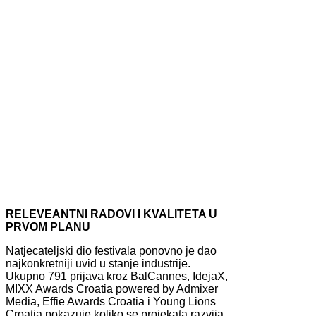
RELEVEANTNI RADOVI I KVALITETA U
PRVOM PLANU
Natjecateljski dio festivala ponovno je dao
najkonkretniji uvid u stanje industrije.
Ukupno 791 prijava kroz BalCannes, IdejaX,
MIXX Awards Croatia powered by Admixer
Media, Effie Awards Croatia i Young Lions
Croatia pokazuje koliko se projekata razvija