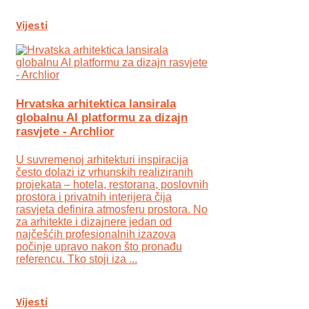
Vijesti
Hrvatska arhitektica lansirala
globalnu AI platformu za dizajn
rasvjete - Archlior
U suvremenoj arhitekturi inspiracija
često dolazi iz vrhunskih realiziranih
projekata – hotela, restorana, poslovnih
prostora i privatnih interijera čija
rasvjeta definira atmosferu prostora. No
za arhitekte i dizajnere jedan od
najčešćih profesionalnih izazova
počinje upravo nakon što pronađu
referencu. Tko stoji iza ...
Vijesti