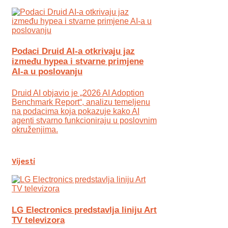
Podaci Druid AI-a otkrivaju jaz
između hypea i stvarne primjene
AI-a u poslovanju
Druid AI objavio je „2026 AI Adoption
Benchmark Report“, analizu temeljenu
na podacima koja pokazuje kako AI
agenti stvarno funkcioniraju u poslovnim
okruženjima.
Vijesti
LG Electronics predstavlja liniju Art
TV televizora