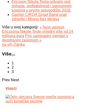
Ericsson Nikola Tesla ostvario rast
prihoda, profitabilnosti i ugovorenih
poslova u prvom polugodištu 2026.
Garmin CIRQA Smart Band prati
zdravlje i fitness bez ekrana
Više u ovoj kategoriji:
« Novi ugovori
Ericssona Nikole Tesle vrijedni više od 24
milijuna eura
Prvi samostalni monitor s
dvostranim zaslonom »
na vrh članka
Više...
1
2
3
Prev
Next
Vijesti