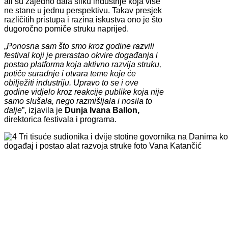
ali su zajedno dala sliku industrije koja više
ne stane u jednu perspektivu. Takav presjek
različitih pristupa i razina iskustva ono je što
dugoročno pomiče struku naprijed.
„
Ponosna sam što smo kroz godine razvili
festival koji je prerastao okvire događanja i
postao platforma koja aktivno razvija struku,
potiče suradnje i otvara teme koje će
obilježiti industriju. Upravo to se i ove
godine vidjelo kroz reakcije publike koja nije
samo slušala, nego razmišljala i nosila to
dalje
”, izjavila je
Dunja Ivana Ballon,
direktorica festivala i programa.