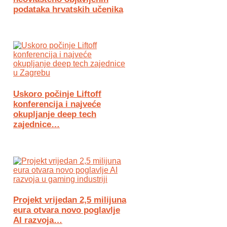
podataka hrvatskih učenika
Uskoro počinje Liftoff
konferencija i najveće
okupljanje deep tech
zajednice…
Projekt vrijedan 2,5 milijuna
eura otvara novo poglavlje
AI razvoja…