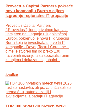
Provectus Capital Partners pokreće
novu kompaniju Burra s ciljem
izgradnje regionalne IT grupacije
Provectus Capital Partners
(„Provectus“), fond privatnog kapitala
usmjeren na ulaganja u jugoistočnoj
Europi, pokrenuo je novu IT grupaciju
Burra koja je investirala u prve tri IT
kompanije - Devōt, Tactu i CoreLine –
čime je stvoren tim od preko 130
razvojnih inženjera sa specijaliziranim
znanjima i dokazanim globalni...
Analize
TOP 100 hrvatskih hi-tech tvrtki