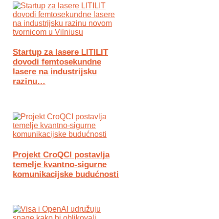
Startup za lasere LITILIT
dovodi femtosekundne
lasere na industrijsku
razinu…
Projekt CroQCI postavlja
temelje kvantno-sigurne
komunikacijske budućnosti