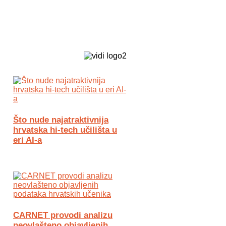
Biz Tech web portal powered by
Što nude najatraktivnija
hrvatska hi-tech učilišta u
eri AI-a
CARNET provodi analizu
neovlašteno objavljenih