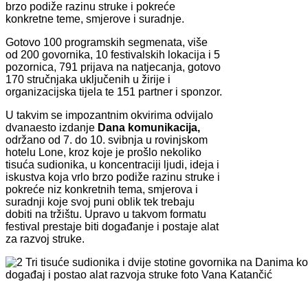
brzo podiže razinu struke i pokreće
konkretne teme, smjerove i suradnje.
Gotovo 100 programskih segmenata, više
od 200 govornika, 10 festivalskih lokacija i 5
pozornica, 791 prijava na natjecanja, gotovo
170 stručnjaka uključenih u žirije i
organizacijska tijela te 151 partner i sponzor.
U takvim se impozantnim okvirima odvijalo
dvanaesto izdanje
Dana komunikacija,
održano od 7. do 10. svibnja u rovinjskom
hotelu Lone, kroz koje je prošlo nekoliko
tisuća sudionika, u koncentraciji ljudi, ideja i
iskustva koja vrlo brzo podiže razinu struke i
pokreće niz konkretnih tema, smjerova i
suradnji koje svoj puni oblik tek trebaju
dobiti na tržištu. Upravo u takvom formatu
festival prestaje biti događanje i postaje alat
za razvoj struke.