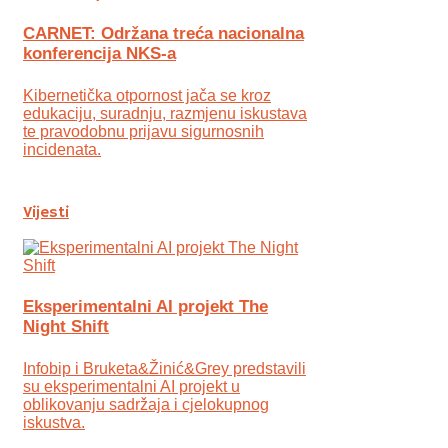
CARNET: Održana treća nacionalna
konferencija NKS-a
Kibernetička otpornost jača se kroz
edukaciju, suradnju, razmjenu iskustava
te pravodobnu prijavu sigurnosnih
incidenata.
Vijesti
Eksperimentalni AI projekt The
Night Shift
Infobip i Bruketa&Žinić&Grey predstavili
su eksperimentalni AI projekt u
oblikovanju sadržaja i cjelokupnog
iskustva.