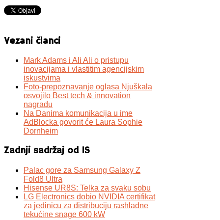
Vezani članci
Mark Adams i Ali Ali o pristupu
inovacijama i vlastitim agencijskim
iskustvima
Foto-prepoznavanje oglasa Njuškala
osvojilo Best tech & innovation
nagradu
Na Danima komunikacija u ime
AdBlocka govorit će Laura Sophie
Dornheim
Zadnji sadržaj od IS
Palac gore za Samsung Galaxy Z
Fold8 Ultra
Hisense UR8S: Telka za svaku sobu
LG Electronics dobio NVIDIA certifikat
za jedinicu za distribuciju rashladne
tekućine snage 600 kW