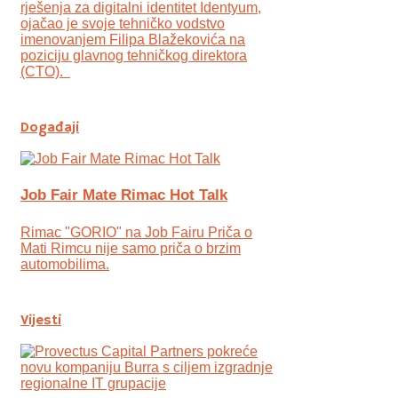
rješenja za digitalni identitet Identyum,
ojаčao je svoje tehničko vodstvo
imenovanjem Filipa Blažekovića na
poziciju glavnog tehničkog direktora
(CTO).
Događaji
Job Fair Mate Rimac Hot Talk
Rimac "GORIO" na Job Fairu Priča o
Mati Rimcu nije samo priča o brzim
automobilima.
Vijesti