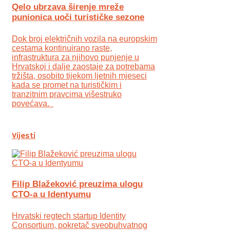
Qelo ubrzava širenje mreže
punionica uoči turističke sezone
Dok broj električnih vozila na europskim
cestama kontinuirano raste,
infrastruktura za njihovo punjenje u
Hrvatskoj i dalje zaostaje za potrebama
tržišta, osobito tijekom ljetnih mjeseci
kada se promet na turističkim i
tranzitnim pravcima višestruko
povećava.
Vijesti
Filip Blažeković preuzima ulogu
CTO-a u Identyumu
Hrvatski regtech startup Identity
Consortium, pokretač sveobuhvatnog