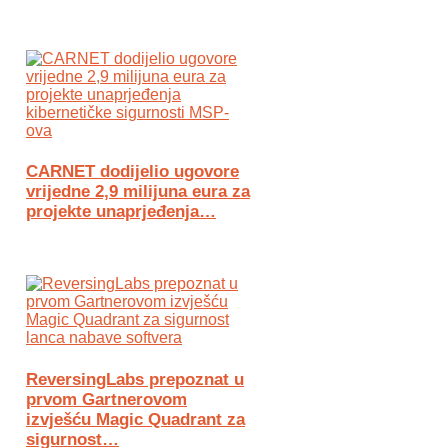
CARNET dodijelio ugovore
vrijedne 2,9 milijuna eura za
projekte unaprjeđenja…
ReversingLabs prepoznat u
prvom Gartnerovom
izvješću Magic Quadrant za
sigurnost…