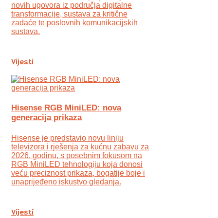
novih ugovora iz područja digitalne
transformacije, sustava za kritične
zadaće te poslovnih komunikacijskih
sustava.
Vijesti
Hisense RGB MiniLED: nova
generacija prikaza
Hisense je predstavio novu liniju
televizora i rješenja za kućnu zabavu za
2026. godinu, s posebnim fokusom na
RGB MiniLED tehnologiju koja donosi
veću preciznost prikaza, bogatije boje i
unaprijeđeno iskustvo gledanja.
Vijesti