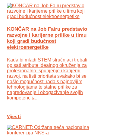
KONČAR na Job Fairu predstavio
razvojne i karijerne prilike u timu
koji gradi budućnost
elektroenergetike
Kada bi mladi STEM stručnjaci trebali
opisati atribute idealnog okruženja za
profesionalno ispunjenje i karijerni
razvoj, na listi prioriteta svakako bi se
našle mogućnosti rada s najnovijim
tehnologijama te stalne prilike za
napredovanje i obogaćivanje svojih
kompetencija.
Vijesti