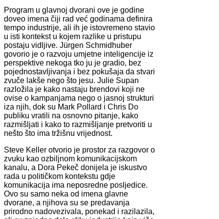
Program u glavnoj dvorani ove je godine
doveo imena čiji rad već godinama definira
tempo industrije, ali ih je istovremeno stavio
u isti kontekst u kojem razlike u pristupu
postaju vidljive. Jürgen Schmidhuber
govorio je o razvoju umjetne inteligencije iz
perspektive nekoga tko ju je gradio, bez
pojednostavljivanja i bez pokušaja da stvari
zvuče lakše nego što jesu. Julie Supan
razložila je kako nastaju brendovi koji ne
ovise o kampanjama nego o jasnoj strukturi
iza njih, dok su Mark Pollard i Chris Do
publiku vratili na osnovno pitanje, kako
razmišljati i kako to razmišljanje pretvoriti u
nešto što ima tržišnu vrijednost.
Steve Keller otvorio je prostor za razgovor o
zvuku kao ozbiljnom komunikacijskom
kanalu, a Dora Pekeč donijela je iskustvo
rada u političkom kontekstu gdje
komunikacija ima neposredne posljedice.
Ovo su samo neka od imena glavne
dvorane, a njihova su se predavanja
prirodno nadovezivala, ponekad i razilazila,