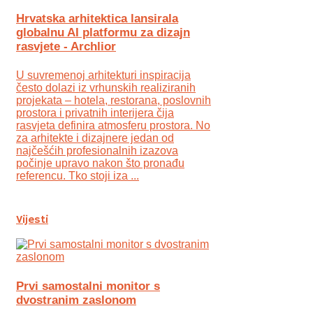
Hrvatska arhitektica lansirala
globalnu AI platformu za dizajn
rasvjete - Archlior
U suvremenoj arhitekturi inspiracija
često dolazi iz vrhunskih realiziranih
projekata – hotela, restorana, poslovnih
prostora i privatnih interijera čija
rasvjeta definira atmosferu prostora. No
za arhitekte i dizajnere jedan od
najčešćih profesionalnih izazova
počinje upravo nakon što pronađu
referencu. Tko stoji iza ...
Vijesti
Prvi samostalni monitor s
dvostranim zaslonom