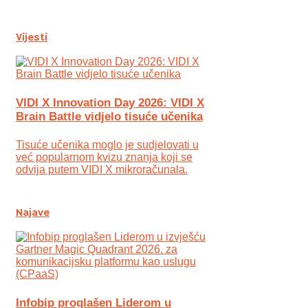
Vijesti
VIDI X Innovation Day 2026: VIDI X
Brain Battle vidjelo tisuće učenika
Tisuće učenika moglo je sudjelovati u
već popularnom kvizu znanja koji se
odvija putem VIDI X mikroračunala.
Najave
Infobip proglašen Liderom u