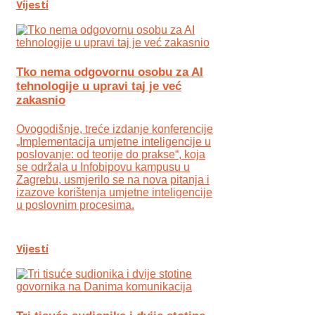
Vijesti
Tko nema odgovornu osobu za AI
tehnologije u upravi taj je već
zakasnio
Ovogodišnje, treće izdanje konferencije
„Implementacija umjetne inteligencije u
poslovanje: od teorije do prakse“, koja
se održala u Infobipovu kampusu u
Zagrebu, usmjerilo se na nova pitanja i
izazove korištenja umjetne inteligencije
u poslovnim procesima.
Vijesti