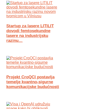
Startup za lasere LITILIT
dovodi femtosekundne
lasere na industrijsku
razinu…
Projekt CroQCI postavlja
temelje kvantno-sigurne
komunikacijske budućnosti