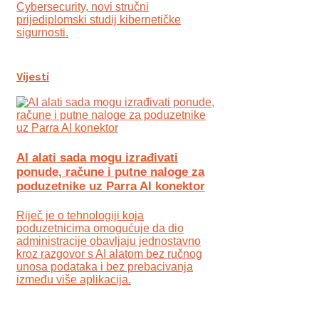
Cybersecurity, novi stručni
prijediplomski studij kibernetičke
sigurnosti.
Vijesti
AI alati sada mogu izrađivati
ponude, račune i putne naloge za
poduzetnike uz Parra AI konektor
Riječ je o tehnologiji koja
poduzetnicima omogućuje da dio
administracije obavljaju jednostavno
kroz razgovor s AI alatom bez ručnog
unosa podataka i bez prebacivanja
između više aplikacija.