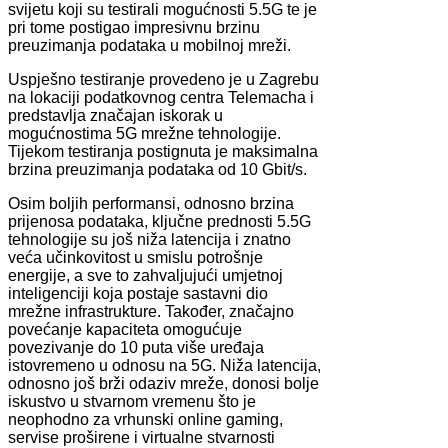
svijetu koji su testirali mogućnosti 5.5G te je
pri tome postigao impresivnu brzinu
preuzimanja podataka u mobilnoj mreži.
Uspješno testiranje provedeno je u Zagrebu
na lokaciji podatkovnog centra Telemacha i
predstavlja značajan iskorak u
mogućnostima 5G mrežne tehnologije.
Tijekom testiranja postignuta je maksimalna
brzina preuzimanja podataka od 10 Gbit/s.
Osim boljih performansi, odnosno brzina
prijenosa podataka, ključne prednosti 5.5G
tehnologije su još niža latencija i znatno
veća učinkovitost u smislu potrošnje
energije, a sve to zahvaljujući umjetnoj
inteligenciji koja postaje sastavni dio
mrežne infrastrukture. Također, značajno
povećanje kapaciteta omogućuje
povezivanje do 10 puta više uređaja
istovremeno u odnosu na 5G. Niža latencija,
odnosno još brži odaziv mreže, donosi bolje
iskustvo u stvarnom vremenu što je
neophodno za vrhunski online gaming,
servise proširene i virtualne stvarnosti