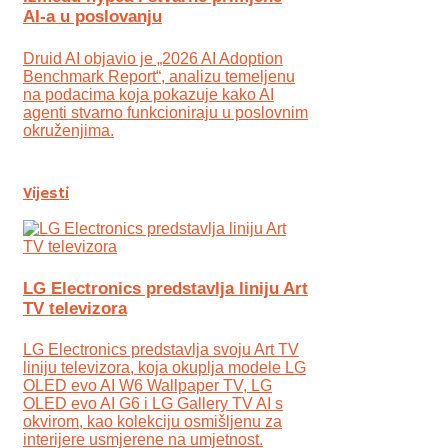
AI-a u poslovanju
Druid AI objavio je „2026 AI Adoption
Benchmark Report“, analizu temeljenu
na podacima koja pokazuje kako AI
agenti stvarno funkcioniraju u poslovnim
okruženjima.
Vijesti
LG Electronics predstavlja liniju Art
TV televizora
LG Electronics predstavlja svoju Art TV
liniju televizora, koja okuplja modele LG
OLED evo AI W6 Wallpaper TV, LG
OLED evo AI G6 i LG Gallery TV AI s
okvirom, kao kolekciju osmišljenu za
interijere usmjerene na umjetnost.