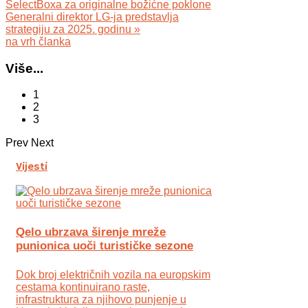
SelectBoxa za originalne božićne poklone
Generalni direktor LG-ja predstavlja
strategiju za 2025. godinu »
na vrh članka
Više...
1
2
3
Prev
Next
Vijesti
Qelo ubrzava širenje mreže
punionica uoči turističke sezone
Dok broj električnih vozila na europskim
cestama kontinuirano raste,
infrastruktura za njihovo punjenje u