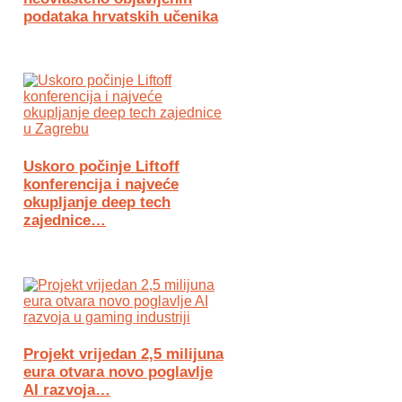
podataka hrvatskih učenika
Uskoro počinje Liftoff
konferencija i najveće
okupljanje deep tech
zajednice…
Projekt vrijedan 2,5 milijuna
eura otvara novo poglavlje
AI razvoja…