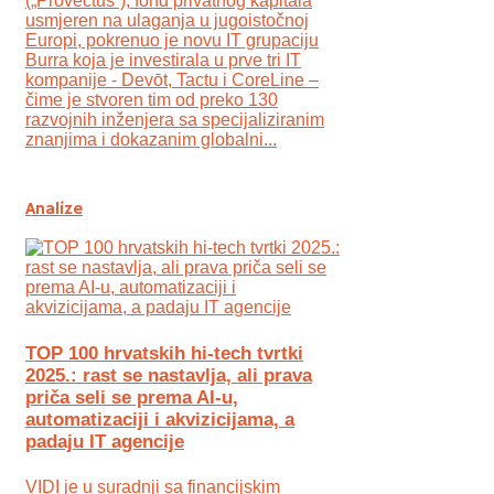
(„Provectus“), fond privatnog kapitala
usmjeren na ulaganja u jugoistočnoj
Europi, pokrenuo je novu IT grupaciju
Burra koja je investirala u prve tri IT
kompanije - Devōt, Tactu i CoreLine –
čime je stvoren tim od preko 130
razvojnih inženjera sa specijaliziranim
znanjima i dokazanim globalni...
Analize
TOP 100 hrvatskih hi-tech tvrtki
2025.: rast se nastavlja, ali prava
priča seli se prema AI-u,
automatizaciji i akvizicijama, a
padaju IT agencije
VIDI je u suradnji sa financijskim