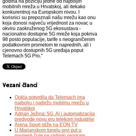
godina na poziciju jedne od najboljih
mobilnih mreža u Hrvatskoj, ali itekako
konkurentnoj na Europskom nivou. I
korisnici su prepoznali našu mrežu kao onu
koja donosi najveću vrijednost za novac u
okviru zaokruženog 5G ekosustava -
nacionalno dostupne 5G mreže koja pokriva
98 posto populacije, tarife s neograničenim
podatkovnim prometom te naprednih, ali i
cjenovno dostupnih 5G uređaja poput
Telemach 5G Pro.“
Vezani članci
Ookla potvrdila da Telemach ima
najbolju i najbržu mobilnu mrežu u
Hrvatskoj
Adrian Ježina: 5G, AI i automatizacija
predvode novu eru telekom industrije
Arena Sport stiže na EON TV
U Marjanskom tunelu prvi put u
povijesti čuje se radijski program