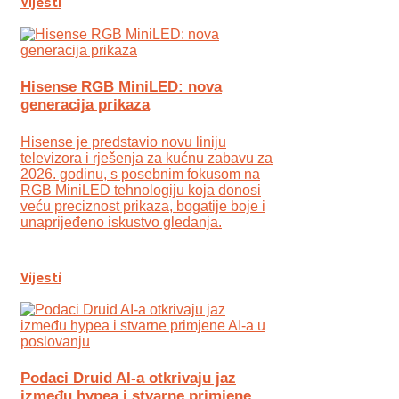
Vijesti
Hisense RGB MiniLED: nova
generacija prikaza
Hisense je predstavio novu liniju
televizora i rješenja za kućnu zabavu za
2026. godinu, s posebnim fokusom na
RGB MiniLED tehnologiju koja donosi
veću preciznost prikaza, bogatije boje i
unaprijeđeno iskustvo gledanja.
Vijesti
Podaci Druid AI-a otkrivaju jaz
između hypea i stvarne primjene