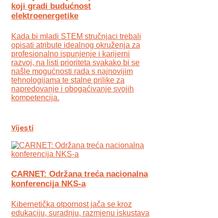
koji gradi budućnost
elektroenergetike
Kada bi mladi STEM stručnjaci trebali
opisati atribute idealnog okruženja za
profesionalno ispunjenje i karijerni
razvoj, na listi prioriteta svakako bi se
našle mogućnosti rada s najnovijim
tehnologijama te stalne prilike za
napredovanje i obogaćivanje svojih
kompetencija.
Vijesti
CARNET: Održana treća nacionalna
konferencija NKS-a
Kibernetička otpornost jača se kroz
edukaciju, suradnju, razmjenu iskustava