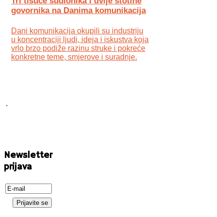
Tri tisuće sudionika i dvije stotine
govornika na Danima komunikacija
Dani komunikacija okupili su industriju
u koncentraciji ljudi, ideja i iskustva koja
vrlo brzo podiže razinu struke i pokreće
konkretne teme, smjerove i suradnje.
.
Newsletter
prijava