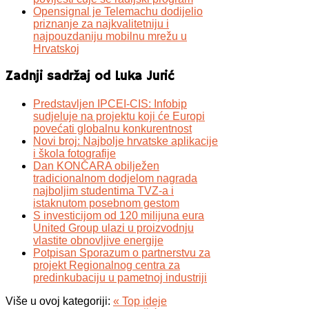
Opensignal je Telemachu dodijelio
priznanje za najkvalitetniju i
najpouzdaniju mobilnu mrežu u
Hrvatskoj
Zadnji sadržaj od Luka Jurić
Predstavljen IPCEI-CIS: Infobip
sudjeluje na projektu koji će Europi
povećati globalnu konkurentnost
Novi broj: Najbolje hrvatske aplikacije
i škola fotografije
Dan KONČARA obilježen
tradicionalnom dodjelom nagrada
najboljim studentima TVZ-a i
istaknutom posebnom gestom
S investicijom od 120 milijuna eura
United Group ulazi u proizvodnju
vlastite obnovljive energije
Potpisan Sporazum o partnerstvu za
projekt Regionalnog centra za
predinkubaciju u pametnoj industriji
Više u ovoj kategoriji:
« Top ideje