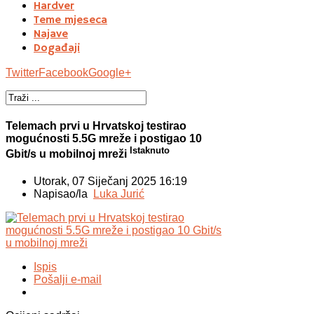
Hardver
Teme mjeseca
Najave
Događaji
Twitter
Facebook
Google+
Telemach prvi u Hrvatskoj testirao
mogućnosti 5.5G mreže i postigao 10
Istaknuto
Gbit/s u mobilnoj mreži
Utorak, 07 Siječanj 2025 16:19
Napisao/la
Luka Jurić
Ispis
Pošalji e-mail