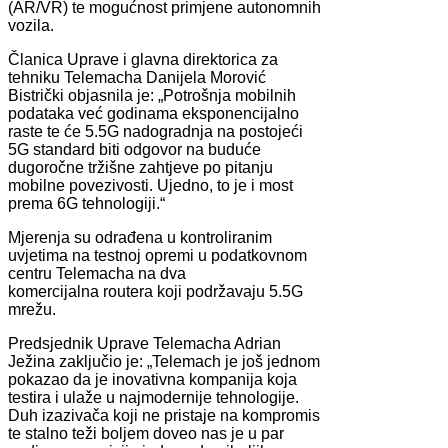
(AR/VR) te mogućnost primjene autonomnih
vozila.
Članica Uprave i glavna direktorica za
tehniku Telemacha Danijela Morović
Bistrički objasnila je: „Potrošnja mobilnih
podataka već godinama eksponencijalno
raste te će 5.5G nadogradnja na postojeći
5G standard biti odgovor na buduće
dugoročne tržišne zahtjeve po pitanju
mobilne povezivosti. Ujedno, to je i most
prema 6G tehnologiji.“
Mjerenja su odrađena u kontroliranim
uvjetima na testnoj opremi u podatkovnom
centru Telemacha na dva
komercijalna routera koji podržavaju 5.5G
mrežu.
Predsjednik Uprave Telemacha Adrian
Ježina zaključio je: „Telemach je još jednom
pokazao da je inovativna kompanija koja
testira i ulaže u najmodernije tehnologije.
Duh izazivača koji ne pristaje na kompromis
te stalno teži boljem doveo nas je u par