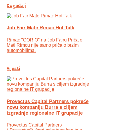
Događaji
Job Fair Mate Rimac Hot Talk
Rimac "GORIO" na Job Fairu Priča o
Mati Rimcu nije samo priča o brzim
automobilima.
Vijesti
Provectus Capital Partners pokreće
novu kompaniju Burra s ciljem
izgradnje regionalne IT grupacije
Provectus Capital Partners