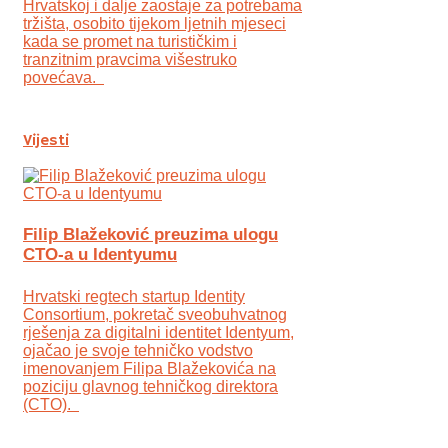
Hrvatskoj i dalje zaostaje za potrebama
tržišta, osobito tijekom ljetnih mjeseci
kada se promet na turističkim i
tranzitnim pravcima višestruko
povećava.
Vijesti
Filip Blažeković preuzima ulogu
CTO-a u Identyumu
Hrvatski regtech startup Identity
Consortium, pokretač sveobuhvatnog
rješenja za digitalni identitet Identyum,
ojаčao je svoje tehničko vodstvo
imenovanjem Filipa Blažekovića na
poziciju glavnog tehničkog direktora
(CTO).