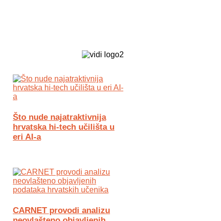
Biz Tech web portal powered by
Što nude najatraktivnija
hrvatska hi-tech učilišta u
eri AI-a
CARNET provodi analizu
neovlašteno objavljenih