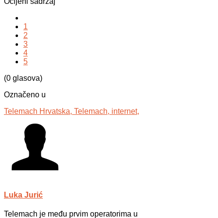
Ocijeni sadržaj
1
2
3
4
5
(0 glasova)
Označeno u
Telemach Hrvatska,
Telemach,
internet,
Luka Jurić
Telemach je među prvim operatorima u