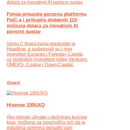
Fonoa preuzela poreznu platformu
PwC-a i prikupila dodatnih 110
milijuna dolara za inovativni AI
porezni sustav
Seriju C financiranja predvodio je
Headline, a sudjelovali su i novi
investitori Eurazeo i Forestay Capital,
uz postojeće investitore Index Ventures,
OMERS, Coatue i Dawn Capital.
Vijesti
Hisense 100UXQ
Ako istinski uživate u doživljaju kućnog
kina, možemo sa sigurnošću reći da je
industrija spremna ponuditi vam