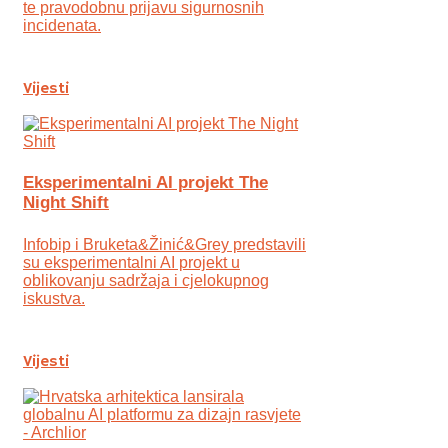
te pravodobnu prijavu sigurnosnih
incidenata.
Vijesti
Eksperimentalni AI projekt The
Night Shift
Infobip i Bruketa&Žinić&Grey predstavili
su eksperimentalni AI projekt u
oblikovanju sadržaja i cjelokupnog
iskustva.
Vijesti