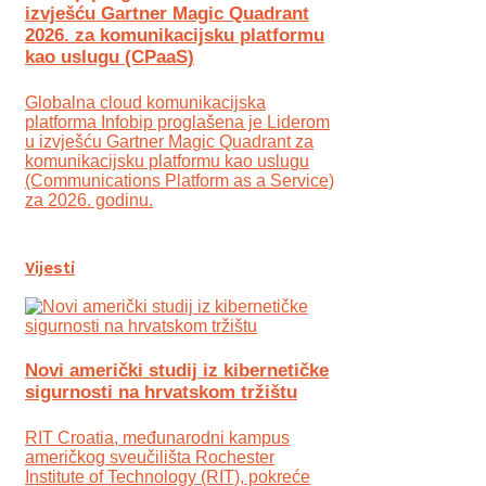
izvješću Gartner Magic Quadrant
2026. za komunikacijsku platformu
kao uslugu (CPaaS)
Globalna cloud komunikacijska
platforma Infobip proglašena je Liderom
u izvješću Gartner Magic Quadrant za
komunikacijsku platformu kao uslugu
(Communications Platform as a Service)
za 2026. godinu.
Vijesti
Novi američki studij iz kibernetičke
sigurnosti na hrvatskom tržištu
RIT Croatia, međunarodni kampus
američkog sveučilišta Rochester
Institute of Technology (RIT), pokreće