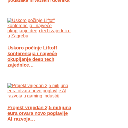
podataka hrvatskih učenika
Uskoro počinje Liftoff
konferencija i najveće
okupljanje deep tech
zajednice…
Projekt vrijedan 2,5 milijuna
eura otvara novo poglavlje
AI razvoja…