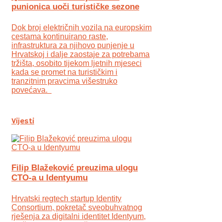
punionica uoči turističke sezone
Dok broj električnih vozila na europskim
cestama kontinuirano raste,
infrastruktura za njihovo punjenje u
Hrvatskoj i dalje zaostaje za potrebama
tržišta, osobito tijekom ljetnih mjeseci
kada se promet na turističkim i
tranzitnim pravcima višestruko
povećava.
Vijesti
Filip Blažeković preuzima ulogu
CTO-a u Identyumu
Hrvatski regtech startup Identity
Consortium, pokretač sveobuhvatnog
rješenja za digitalni identitet Identyum,