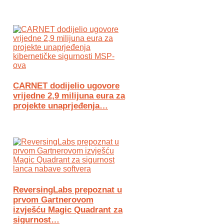
CARNET dodijelio ugovore
vrijedne 2,9 milijuna eura za
projekte unaprjeđenja…
ReversingLabs prepoznat u
prvom Gartnerovom
izvješću Magic Quadrant za
sigurnost…