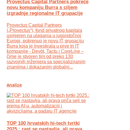
Provectus Capital Partners pokreće
novu kompaniju Burra s ciljem
izgradnje regionalne IT grupacije
Provectus Capital Partners
(„Provectus“), fond privatnog kapitala
usmjeren na ulaganja u jugoistočnoj
Europi, pokrenuo je novu IT grupaciju
Burra koja je investirala u prve tri IT
kompanije - Devōt, Tactu i CoreLine –
čime je stvoren tim od preko 130
razvojnih inženjera sa specijaliziranim
znanjima i dokazanim globalni...
Analize
TOP 100 hrvatskih hi-tech tvrtki
2025.: rast se nastavlja, ali prava