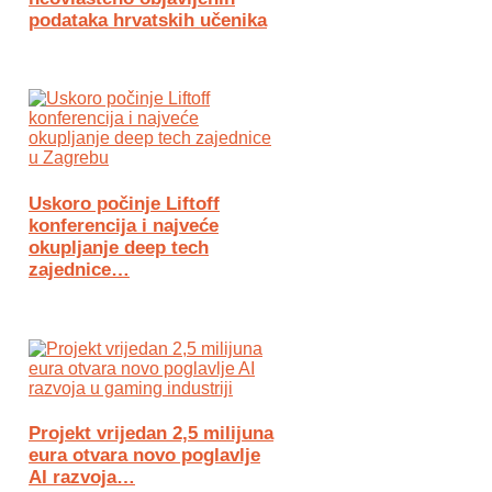
podataka hrvatskih učenika
Uskoro počinje Liftoff
konferencija i najveće
okupljanje deep tech
zajednice…
Projekt vrijedan 2,5 milijuna
eura otvara novo poglavlje
AI razvoja…