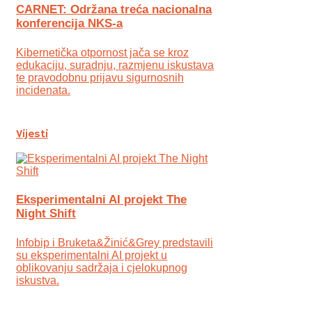
CARNET: Održana treća nacionalna
konferencija NKS-a
Kibernetička otpornost jača se kroz
edukaciju, suradnju, razmjenu iskustava
te pravodobnu prijavu sigurnosnih
incidenata.
Vijesti
Eksperimentalni AI projekt The
Night Shift
Infobip i Bruketa&Žinić&Grey predstavili
su eksperimentalni AI projekt u
oblikovanju sadržaja i cjelokupnog
iskustva.