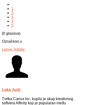
1
2
3
4
5
(0 glasova)
Označeno u
canva,
Adobe,
Luka Jurić
Tvrtka Canva Inc. kupila je skup kreativnog
softvera Affinity koji je popularan među