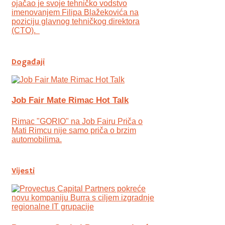
ojаčao je svoje tehničko vodstvo
imenovanjem Filipa Blažekovića na
poziciju glavnog tehničkog direktora
(CTO).
Događaji
Job Fair Mate Rimac Hot Talk
Rimac "GORIO" na Job Fairu Priča o
Mati Rimcu nije samo priča o brzim
automobilima.
Vijesti