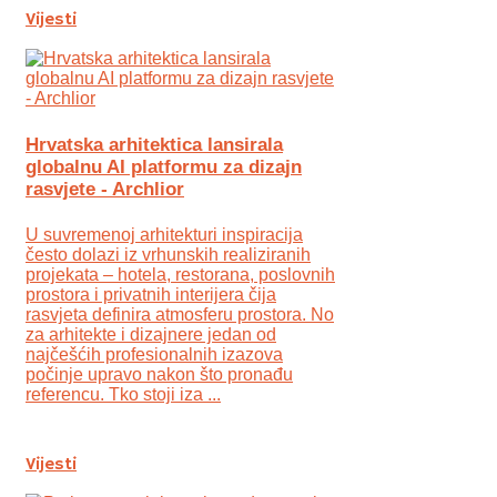
Vijesti
Hrvatska arhitektica lansirala
globalnu AI platformu za dizajn
rasvjete - Archlior
U suvremenoj arhitekturi inspiracija
često dolazi iz vrhunskih realiziranih
projekata – hotela, restorana, poslovnih
prostora i privatnih interijera čija
rasvjeta definira atmosferu prostora. No
za arhitekte i dizajnere jedan od
najčešćih profesionalnih izazova
počinje upravo nakon što pronađu
referencu. Tko stoji iza ...
Vijesti