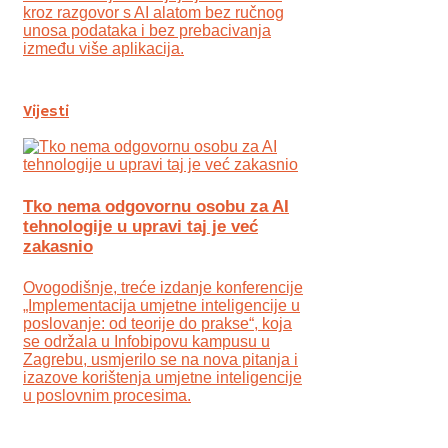
kroz razgovor s AI alatom bez ručnog
unosa podataka i bez prebacivanja
između više aplikacija.
Vijesti
Tko nema odgovornu osobu za AI
tehnologije u upravi taj je već
zakasnio
Ovogodišnje, treće izdanje konferencije
„Implementacija umjetne inteligencije u
poslovanje: od teorije do prakse“, koja
se održala u Infobipovu kampusu u
Zagrebu, usmjerilo se na nova pitanja i
izazove korištenja umjetne inteligencije
u poslovnim procesima.