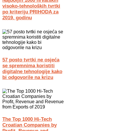
Najboljih 1000 hrvatskih
visoko-tehnoloških tvrtki
po kriteriju PRIHODA za
2019. godinu
57 posto tvrtki ne osjeća
se spremnima koristiti
digitalne tehnologije kako
bi odgovorile na krizu
The Top 1000 Hi-Tech
Croatian Companies by
Profit, Revenue and