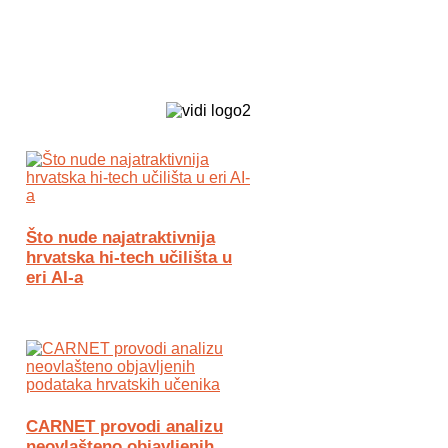
Biz Tech web portal powered by
Što nude najatraktivnija
hrvatska hi-tech učilišta u
eri AI-a
CARNET provodi analizu
neovlašteno objavljenih