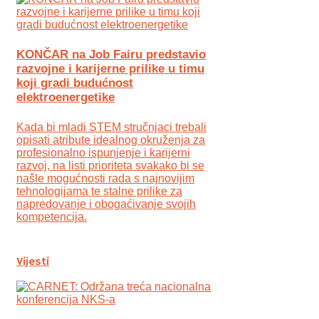
KONČAR na Job Fairu predstavio
razvojne i karijerne prilike u timu
koji gradi budućnost
elektroenergetike
Kada bi mladi STEM stručnjaci trebali
opisati atribute idealnog okruženja za
profesionalno ispunjenje i karijerni
razvoj, na listi prioriteta svakako bi se
našle mogućnosti rada s najnovijim
tehnologijama te stalne prilike za
napredovanje i obogaćivanje svojih
kompetencija.
Vijesti