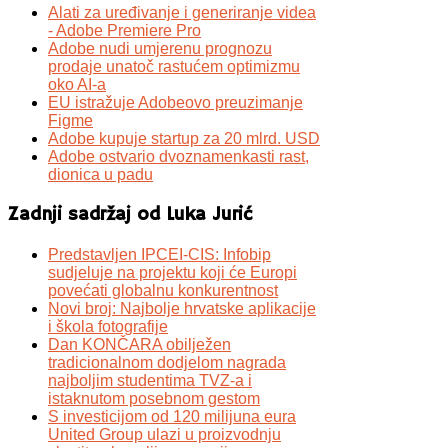
Alati za uređivanje i generiranje videa
- Adobe Premiere Pro
Adobe nudi umjerenu prognozu
prodaje unatoč rastućem optimizmu
oko AI-a
EU istražuje Adobeovo preuzimanje
Figme
Adobe kupuje startup za 20 mlrd. USD
Adobe ostvario dvoznamenkasti rast,
dionica u padu
Zadnji sadržaj od Luka Jurić
Predstavljen IPCEI-CIS: Infobip
sudjeluje na projektu koji će Europi
povećati globalnu konkurentnost
Novi broj: Najbolje hrvatske aplikacije
i škola fotografije
Dan KONČARA obilježen
tradicionalnom dodjelom nagrada
najboljim studentima TVZ-a i
istaknutom posebnom gestom
S investicijom od 120 milijuna eura
United Group ulazi u proizvodnju