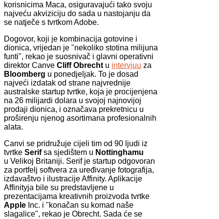
korisnicima Maca, osiguravajući tako svoju
najveću akviziciju do sada u nastojanju da
se natječe s tvrtkom Adobe.
Dogovor, koji je kombinacija gotovine i
dionica, vrijedan je "nekoliko stotina milijuna
funti", rekao je suosnivač i glavni operativni
direktor Canve
Cliff Obrecht
u
intervjuu
za
Bloomberg
u ponedjeljak. To je dosad
najveći izdatak od strane najvrednije
australske startup tvrtke, koja je procijenjena
na 26 milijardi dolara u svojoj najnovijoj
prodaji dionica, i označava prekretnicu u
proširenju njenog asortimana profesionalnih
alata.
Canvi se pridružuje cijeli tim od 90 ljudi iz
tvrtke
Serif
sa sjedištem u
Nottinghamu
u
Velikoj Britaniji. Serif je startup odgovoran
za portfelj softvera za uređivanje fotografija,
izdavaštvo i ilustracije Affinity. Aplikacije
Affinityja bile su predstavljene u
prezentacijama kreativnih proizvoda tvrtke
Apple
Inc. i "konačan su komad naše
slagalice", rekao je Obrecht. Sada će se