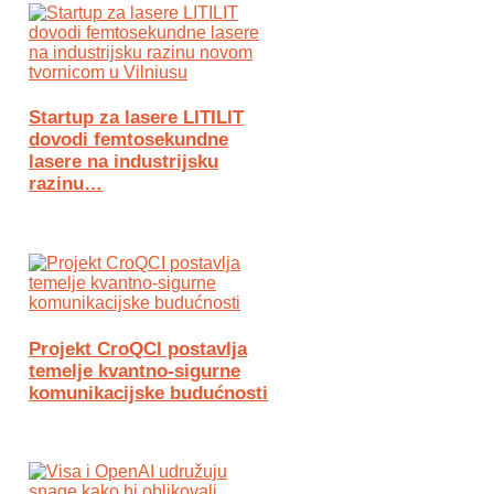
Startup za lasere LITILIT
dovodi femtosekundne
lasere na industrijsku
razinu…
Projekt CroQCI postavlja
temelje kvantno-sigurne
komunikacijske budućnosti