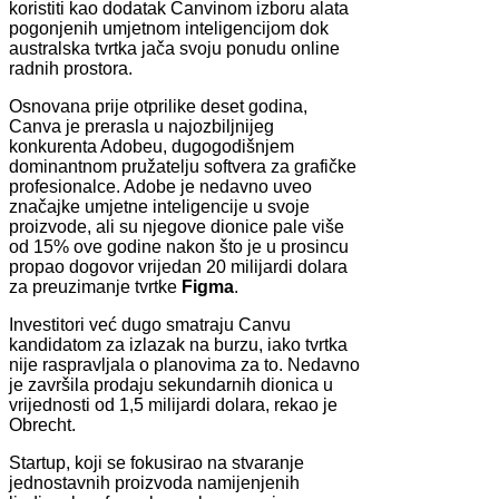
koristiti kao dodatak Canvinom izboru alata
pogonjenih umjetnom inteligencijom dok
australska tvrtka jača svoju ponudu online
radnih prostora.
Osnovana prije otprilike deset godina,
Canva je prerasla u najozbiljnijeg
konkurenta Adobeu, dugogodišnjem
dominantnom pružatelju softvera za grafičke
profesionalce. Adobe je nedavno uveo
značajke umjetne inteligencije u svoje
proizvode, ali su njegove dionice pale više
od 15% ove godine nakon što je u prosincu
propao dogovor vrijedan 20 milijardi dolara
za preuzimanje tvrtke
Figma
.
Investitori već dugo smatraju Canvu
kandidatom za izlazak na burzu, iako tvrtka
nije raspravljala o planovima za to. Nedavno
je završila prodaju sekundarnih dionica u
vrijednosti od 1,5 milijardi dolara, rekao je
Obrecht.
Startup, koji se fokusirao na stvaranje
jednostavnih proizvoda namijenjenih