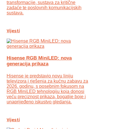
transformacije, sustava za kritične
zadaće te poslovnih komunikacijskih
sustava.
Vijesti
Hisense RGB MiniLED: nova
generacija prikaza
Hisense je predstavio novu liniju
televizora i rješenja za kućnu zabavu za
2026. godinu, s posebnim fokusom na
RGB MiniLED tehnologiju koja donosi
veću preciznost prikaza, bogatije boje i
unaprijeđeno iskustvo gledanja.
Vijesti