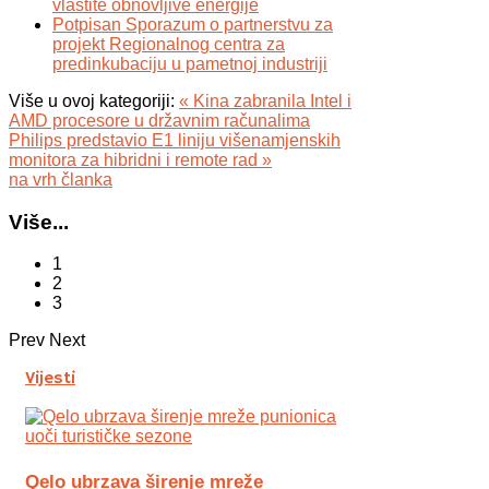
vlastite obnovljive energije
Potpisan Sporazum o partnerstvu za
projekt Regionalnog centra za
predinkubaciju u pametnoj industriji
Više u ovoj kategoriji:
« Kina zabranila Intel i
AMD procesore u državnim računalima
Philips predstavio E1 liniju višenamjenskih
monitora za hibridni i remote rad »
na vrh članka
Više...
1
2
3
Prev
Next
Vijesti
Qelo ubrzava širenje mreže