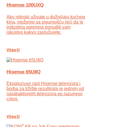
Hisense 100UXQ
Ako istinski uživate u doživljaju kućnog
kina, možemo sa sigurnošću reći da je
industrija spremna ponuditi vam
iskustvo kakvo zaslužujete.
Vijesti
Hisense 65U8Q
Eksplozivan rast Hisense televizora i
borba za tržište rezultirala je jednim od
najatraktivnijih televizora po razumnoj
cijeni.
Vijesti