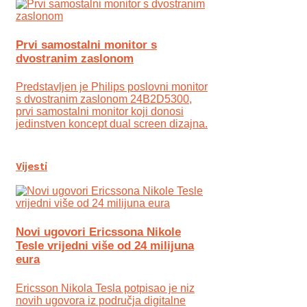
Prvi samostalni monitor s
dvostranim zaslonom
Predstavljen je Philips poslovni monitor
s dvostranim zaslonom 24B2D5300,
prvi samostalni monitor koji donosi
jedinstven koncept dual screen dizajna.
Vijesti
Novi ugovori Ericssona Nikole
Tesle vrijedni više od 24 milijuna
eura
Ericsson Nikola Tesla potpisao je niz
novih ugovora iz područja digitalne