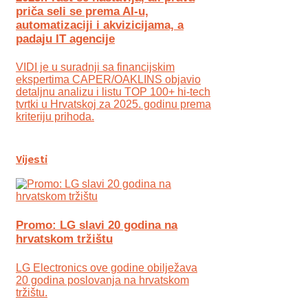
priča seli se prema AI-u,
automatizaciji i akvizicijama, a
padaju IT agencije
VIDI je u suradnji sa financijskim
ekspertima CAPER/OAKLINS objavio
detaljnu analizu i listu TOP 100+ hi-tech
tvrtki u Hrvatskoj za 2025. godinu prema
kriteriju prihoda.
Vijesti
Promo: LG slavi 20 godina na
hrvatskom tržištu
LG Electronics ove godine obilježava
20 godina poslovanja na hrvatskom
tržištu.