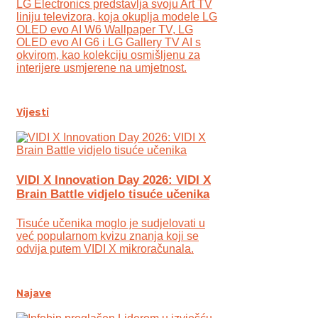
LG Electronics predstavlja svoju Art TV
liniju televizora, koja okuplja modele LG
OLED evo AI W6 Wallpaper TV, LG
OLED evo AI G6 i LG Gallery TV AI s
okvirom, kao kolekciju osmišljenu za
interijere usmjerene na umjetnost.
Vijesti
VIDI X Innovation Day 2026: VIDI X
Brain Battle vidjelo tisuće učenika
Tisuće učenika moglo je sudjelovati u
već popularnom kvizu znanja koji se
odvija putem VIDI X mikroračunala.
Najave