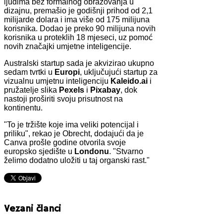
ljudima bez formalnog obrazovanja u
dizajnu, premašio je godišnji prihod od 2,1
milijarde dolara i ima više od 175 milijuna
korisnika. Dodao je preko 90 milijuna novih
korisnika u proteklih 18 mjeseci, uz pomoć
novih značajki umjetne inteligencije.
Australski startup sada je akvizirao ukupno
sedam tvrtki u
Europi
, uključujući startup za
vizualnu umjetnu inteligenciju
Kaleido.ai
i
pružatelje slika
Pexels
i
Pixabay
, dok
nastoji proširiti svoju prisutnost na
kontinentu.
"To je tržište koje ima veliki potencijal i
priliku", rekao je Obrecht, dodajući da je
Canva prošle godine otvorila svoje
europsko sjedište u
Londonu
. "Stvarno
želimo dodatno uložiti u taj organski rast."
Vezani članci