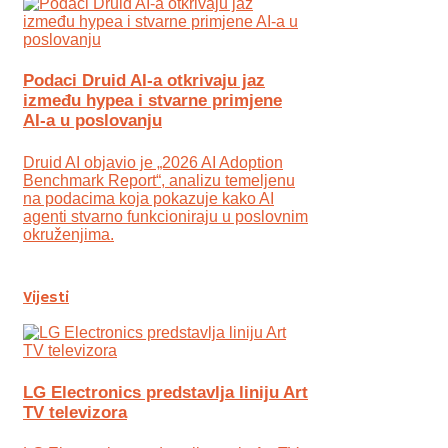
Podaci Druid AI-a otkrivaju jaz
između hypea i stvarne primjene
AI-a u poslovanju
Druid AI objavio je „2026 AI Adoption
Benchmark Report“, analizu temeljenu
na podacima koja pokazuje kako AI
agenti stvarno funkcioniraju u poslovnim
okruženjima.
Vijesti
LG Electronics predstavlja liniju Art
TV televizora