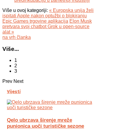
predinkubaciju u pametnoj industriji
Više u ovoj kategoriji:
« Europska unija želi
ispitati Apple nakon optužbi o blokiranju
Epic Games trgovine aplikacija
Elon Musk
pretvara svoj chatbot Grok u open-source
alat »
na vrh članka
Više...
1
2
3
Prev
Next
Vijesti
Qelo ubrzava širenje mreže
punionica uoči turističke sezone