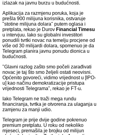
izlazak na javnu burzu u budućnosti.
Aplikacija za razmjenu poruka, koja je
prešla 900 milijuna korisnika, ostvaruje
"stotine milijuna dolara" putem oglasa i
pretplata, rekao je Durov
Financial Timesu
u intervjuu. Iako su globalni investitori
ponudili tvrtki novac na temelju procjene od
više od 30 milijardi dolara, spomenuo je da
Telegram planira javnu ponudu dionica u
budućnosti.
"Glavni razlog zašto smo počeli zarađivati
novac je taj što smo željeli ostati neovisni.
Općenito govoreći, vidimo vrijednost u [IPO-
u] kao načinu demokratizacije pristupa
vrijednosti Telegrama", rekao je FT-u.
Iako Telegram ne traži mega rundu
financiranja, tvrtka je otvorena za ulaganja u
zamjenu za manji udio.
Telegram je prije dvije godine pokrenuo
premium pretplatu. U roku od nekoliko
mjeseci, premašila je brojku od milijun