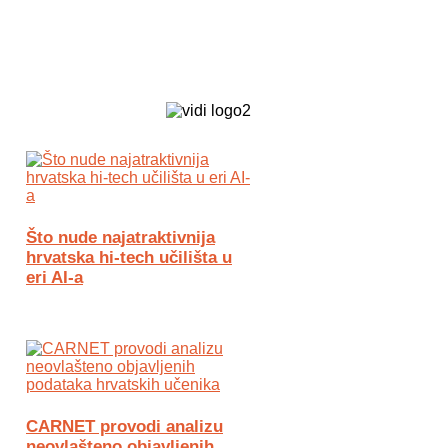
Biz Tech web portal powered by
Što nude najatraktivnija
hrvatska hi-tech učilišta u
eri AI-a
CARNET provodi analizu
neovlašteno objavljenih