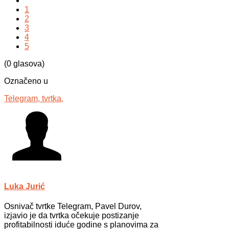
1
2
3
4
5
(0 glasova)
Označeno u
Telegram,
tvrtka,
Luka Jurić
Osnivač tvrtke Telegram, Pavel Durov,
izjavio je da tvrtka očekuje postizanje
profitabilnosti iduće godine s planovima za