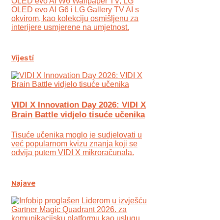
OLED evo AI W6 Wallpaper TV, LG
OLED evo AI G6 i LG Gallery TV AI s
okvirom, kao kolekciju osmišljenu za
interijere usmjerene na umjetnost.
Vijesti
VIDI X Innovation Day 2026: VIDI X
Brain Battle vidjelo tisuće učenika
Tisuće učenika moglo je sudjelovati u
već popularnom kvizu znanja koji se
odvija putem VIDI X mikroračunala.
Najave