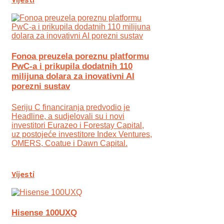
Vijesti
Fonoa preuzela poreznu platformu
PwC-a i prikupila dodatnih 110
milijuna dolara za inovativni AI
porezni sustav
Seriju C financiranja predvodio je
Headline, a sudjelovali su i novi
investitori Eurazeo i Forestay Capital,
uz postojeće investitore Index Ventures,
OMERS, Coatue i Dawn Capital.
Vijesti
Hisense 100UXQ