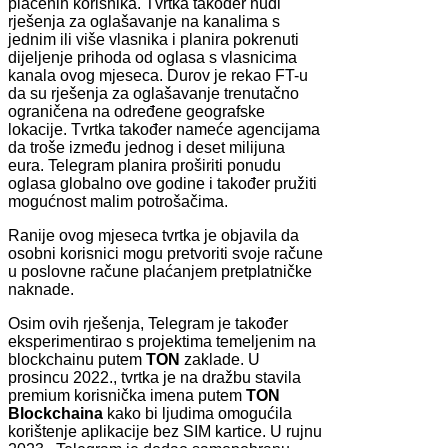
plaćenih korisnika. Tvrtka također nudi
rješenja za oglašavanje na kanalima s
jednim ili više vlasnika i planira pokrenuti
dijeljenje prihoda od oglasa s vlasnicima
kanala ovog mjeseca. Durov je rekao FT-u
da su rješenja za oglašavanje trenutačno
ograničena na određene geografske
lokacije. Tvrtka također nameće agencijama
da troše između jednog i deset milijuna
eura. Telegram planira proširiti ponudu
oglasa globalno ove godine i također pružiti
mogućnost malim potrošačima.
Ranije ovog mjeseca tvrtka je objavila da
osobni korisnici mogu pretvoriti svoje račune
u poslovne račune plaćanjem pretplatničke
naknade.
Osim ovih rješenja, Telegram je također
eksperimentirao s projektima temeljenim na
blockchainu putem
TON
zaklade. U
prosincu 2022., tvrtka je na dražbu stavila
premium korisnička imena putem
TON
Blockchaina
kako bi ljudima omogućila
korištenje aplikacije bez SIM kartice. U rujnu