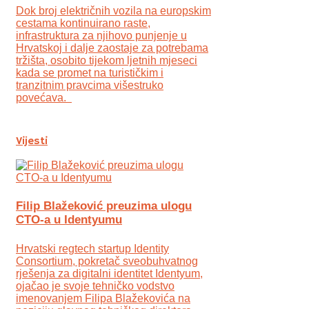
Dok broj električnih vozila na europskim
cestama kontinuirano raste,
infrastruktura za njihovo punjenje u
Hrvatskoj i dalje zaostaje za potrebama
tržišta, osobito tijekom ljetnih mjeseci
kada se promet na turističkim i
tranzitnim pravcima višestruko
povećava.
Vijesti
Filip Blažeković preuzima ulogu
CTO-a u Identyumu
Hrvatski regtech startup Identity
Consortium, pokretač sveobuhvatnog
rješenja za digitalni identitet Identyum,
ojаčao je svoje tehničko vodstvo
imenovanjem Filipa Blažekovića na