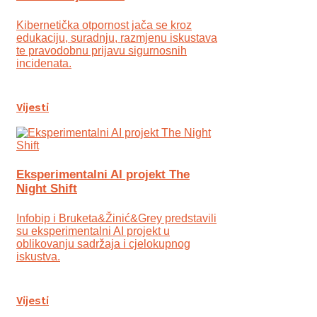
Kibernetička otpornost jača se kroz
edukaciju, suradnju, razmjenu iskustava
te pravodobnu prijavu sigurnosnih
incidenata.
Vijesti
Eksperimentalni AI projekt The
Night Shift
Infobip i Bruketa&Žinić&Grey predstavili
su eksperimentalni AI projekt u
oblikovanju sadržaja i cjelokupnog
iskustva.
Vijesti