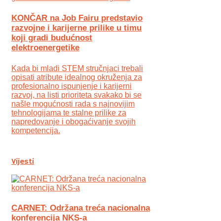
KONČAR na Job Fairu predstavio
razvojne i karijerne prilike u timu
koji gradi budućnost
elektroenergetike
Kada bi mladi STEM stručnjaci trebali
opisati atribute idealnog okruženja za
profesionalno ispunjenje i karijerni
razvoj, na listi prioriteta svakako bi se
našle mogućnosti rada s najnovijim
tehnologijama te stalne prilike za
napredovanje i obogaćivanje svojih
kompetencija.
Vijesti
CARNET: Održana treća nacionalna
konferencija NKS-a