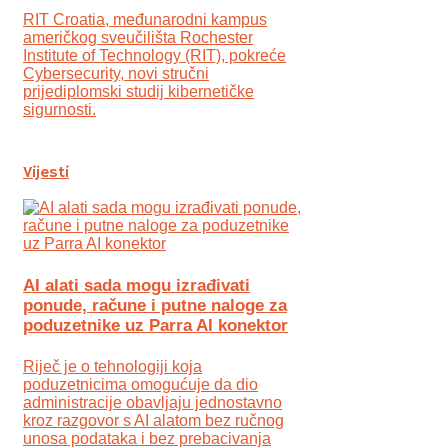
RIT Croatia, međunarodni kampus
američkog sveučilišta Rochester
Institute of Technology (RIT), pokreće
Cybersecurity, novi stručni
prijediplomski studij kibernetičke
sigurnosti.
Vijesti
AI alati sada mogu izrađivati
ponude, račune i putne naloge za
poduzetnike uz Parra AI konektor
Riječ je o tehnologiji koja
poduzetnicima omogućuje da dio
administracije obavljaju jednostavno
kroz razgovor s AI alatom bez ručnog
unosa podataka i bez prebacivanja