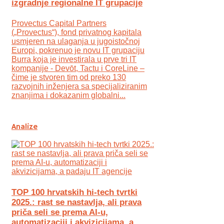
izgradnje regionalne IT grupacije
Provectus Capital Partners
(„Provectus“), fond privatnog kapitala
usmjeren na ulaganja u jugoistočnoj
Europi, pokrenuo je novu IT grupaciju
Burra koja je investirala u prve tri IT
kompanije - Devōt, Tactu i CoreLine –
čime je stvoren tim od preko 130
razvojnih inženjera sa specijaliziranim
znanjima i dokazanim globalni...
Analize
TOP 100 hrvatskih hi-tech tvrtki
2025.: rast se nastavlja, ali prava
priča seli se prema AI-u,
automatizaciji i akvizicijama, a