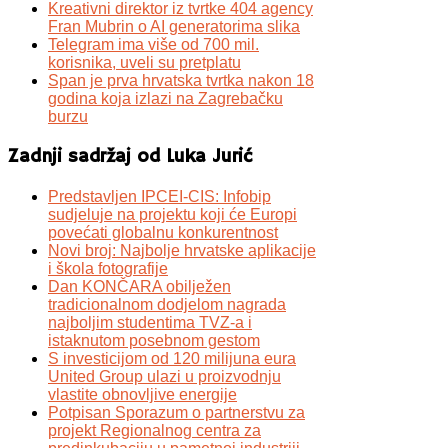
Kreativni direktor iz tvrtke 404 agency
Fran Mubrin o AI generatorima slika
Telegram ima više od 700 mil.
korisnika, uveli su pretplatu
Span je prva hrvatska tvrtka nakon 18
godina koja izlazi na Zagrebačku
burzu
Zadnji sadržaj od Luka Jurić
Predstavljen IPCEI-CIS: Infobip
sudjeluje na projektu koji će Europi
povećati globalnu konkurentnost
Novi broj: Najbolje hrvatske aplikacije
i škola fotografije
Dan KONČARA obilježen
tradicionalnom dodjelom nagrada
najboljim studentima TVZ-a i
istaknutom posebnom gestom
S investicijom od 120 milijuna eura
United Group ulazi u proizvodnju
vlastite obnovljive energije
Potpisan Sporazum o partnerstvu za
projekt Regionalnog centra za