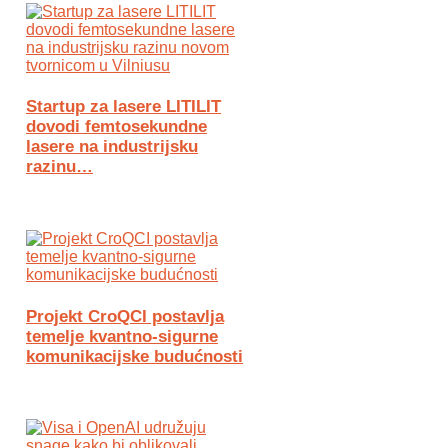
Startup za lasere LITILIT
dovodi femtosekundne
lasere na industrijsku
razinu…
Projekt CroQCI postavlja
temelje kvantno-sigurne
komunikacijske budućnosti