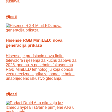
sustava.
Vijesti
Hisense RGB MiniLED: nova
generacija prikaza
Hisense je predstavio novu liniju
televizora i rješenja za kućnu zabavu za
2026. godinu, s posebnim fokusom na
RGB MiniLED tehnologiju koja donosi
veću preciznost prikaza, bogatije boje i
unaprijeđeno iskustvo gledanja.
Vijesti