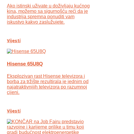
Ako istinski uživate u doživljaju kućnog
kina, možemo sa sigurnošću reći da je
industrija spremna ponuditi vam
iskustvo kakvo zaslužujete.
Vijesti
Hisense 65U8Q
Eksplozivan rast Hisense televizora i
borba za tržište rezultirala je jednim od
najatraktivnijih televizora po razumnoj
cijeni.
Vijesti