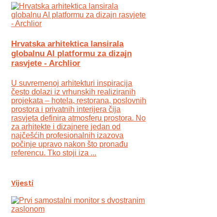
Hrvatska arhitektica lansirala
globalnu AI platformu za dizajn
rasvjete - Archlior
U suvremenoj arhitekturi inspiracija
često dolazi iz vrhunskih realiziranih
projekata – hotela, restorana, poslovnih
prostora i privatnih interijera čija
rasvjeta definira atmosferu prostora. No
za arhitekte i dizajnere jedan od
najčešćih profesionalnih izazova
počinje upravo nakon što pronađu
referencu. Tko stoji iza ...
Vijesti