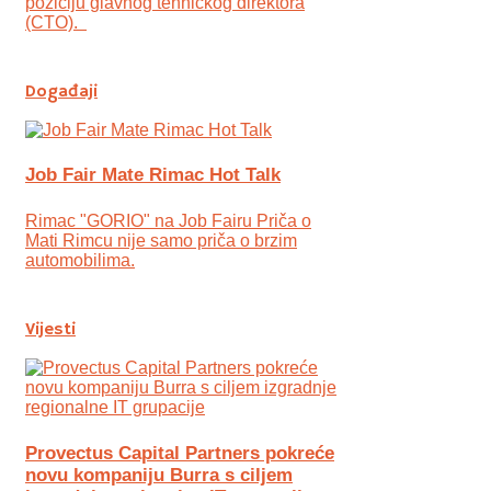
poziciju glavnog tehničkog direktora
(CTO).
Događaji
Job Fair Mate Rimac Hot Talk
Rimac "GORIO" na Job Fairu Priča o
Mati Rimcu nije samo priča o brzim
automobilima.
Vijesti
Provectus Capital Partners pokreće
novu kompaniju Burra s ciljem