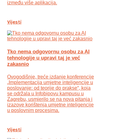
između više aplikacija.
Vijesti
Tko nema odgovornu osobu za AI
tehnologije u upravi taj je već
zakasnio
Ovogodišnje, treće izdanje konferencije
„Implementacija umjetne inteligencije u
poslovanje: od teorije do prakse“, koja
se održala u Infobipovu kampusu u
Zagrebu, usmjerilo se na nova pitanja i
izazove korištenja umjetne inteligencije
u poslovnim procesima.
Vijesti