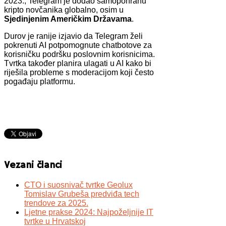
2023., Telegram je dodao samopohranu
kripto novčanika globalno, osim u
Sjedinjenim Američkim Državama
.
Durov je ranije izjavio da Telegram želi
pokrenuti AI potpomognute chatbotove za
korisničku podršku poslovnim korisnicima.
Tvrtka također planira ulagati u AI kako bi
riješila probleme s moderacijom koji često
pogađaju platformu.
Vezani članci
CTO i suosnivač tvrtke Geolux
Tomislav Grubeša predviđa tech
trendove za 2025.
Ljetne prakse 2024: Najpoželjnije IT
tvrtke u Hrvatskoj