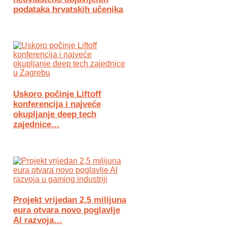
podataka hrvatskih učenika
Uskoro počinje Liftoff
konferencija i najveće
okupljanje deep tech
zajednice…
Projekt vrijedan 2,5 milijuna
eura otvara novo poglavlje
AI razvoja…