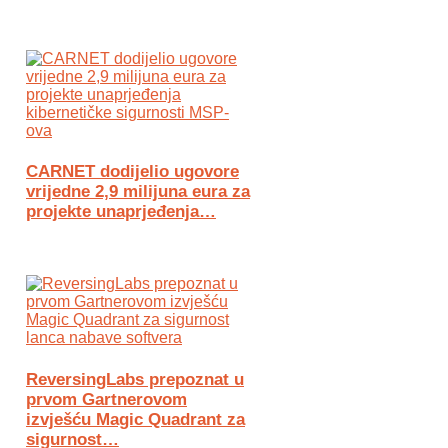
CARNET dodijelio ugovore
vrijedne 2,9 milijuna eura za
projekte unaprjeđenja…
ReversingLabs prepoznat u
prvom Gartnerovom
izvješću Magic Quadrant za
sigurnost…