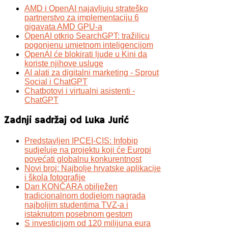
AMD i OpenAI najavljuju strateško
partnerstvo za implementaciju 6
gigavata AMD GPU-a
OpenAI otkrio SearchGPT: tražilicu
pogonjenu umjetnom inteligencijom
OpenAI će blokirati ljude u Kini da
koriste njihove usluge
AI alati za digitalni marketing - Sprout
Social i ChatGPT
Chatbotovi i virtualni asistenti -
ChatGPT
Zadnji sadržaj od Luka Jurić
Predstavljen IPCEI-CIS: Infobip
sudjeluje na projektu koji će Europi
povećati globalnu konkurentnost
Novi broj: Najbolje hrvatske aplikacije
i škola fotografije
Dan KONČARA obilježen
tradicionalnom dodjelom nagrada
najboljim studentima TVZ-a i
istaknutom posebnom gestom
S investicijom od 120 milijuna eura