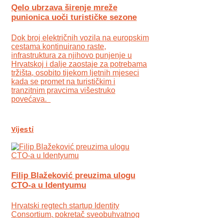
Qelo ubrzava širenje mreže
punionica uoči turističke sezone
Dok broj električnih vozila na europskim
cestama kontinuirano raste,
infrastruktura za njihovo punjenje u
Hrvatskoj i dalje zaostaje za potrebama
tržišta, osobito tijekom ljetnih mjeseci
kada se promet na turističkim i
tranzitnim pravcima višestruko
povećava.
Vijesti
Filip Blažeković preuzima ulogu
CTO-a u Identyumu
Hrvatski regtech startup Identity
Consortium, pokretač sveobuhvatnog