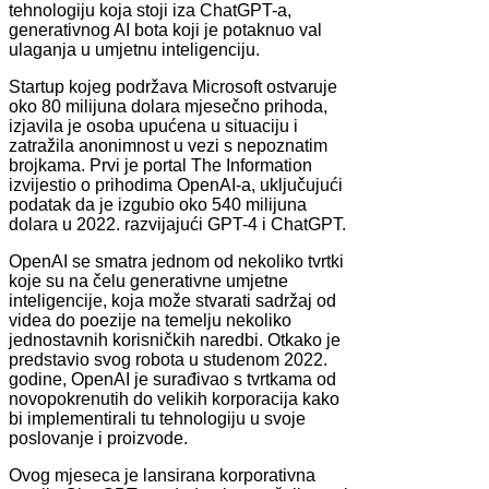
tehnologiju koja stoji iza ChatGPT-a,
generativnog AI bota koji je potaknuo val
ulaganja u umjetnu inteligenciju.
Startup kojeg podržava Microsoft ostvaruje
oko 80 milijuna dolara mjesečno prihoda,
izjavila je osoba upućena u situaciju i
zatražila anonimnost u vezi s nepoznatim
brojkama. Prvi je portal The Information
izvijestio o prihodima OpenAI-a, uključujući
podatak da je izgubio oko 540 milijuna
dolara u 2022. razvijajući GPT-4 i ChatGPT.
OpenAI se smatra jednom od nekoliko tvrtki
koje su na čelu generativne umjetne
inteligencije, koja može stvarati sadržaj od
videa do poezije na temelju nekoliko
jednostavnih korisničkih naredbi. Otkako je
predstavio svog robota u studenom 2022.
godine, OpenAI je surađivao s tvrtkama od
novopokrenutih do velikih korporacija kako
bi implementirali tu tehnologiju u svoje
poslovanje i proizvode.
Ovog mjeseca je lansirana korporativna