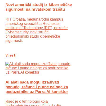
Novi američki studij iz kibernetičke
sigurnosti na hrvatskom tržištu
RIT Croatia, međunarodni kampus
američkog sveučilišta Rochester
Institute of Technology (RIT), pokreće
Cybersecurity, novi stručni
prijediplomski studij kibernetičke
sigurnosti.
Vijesti
AI alati sada mogu izrađivati
ponude, račune i putne naloge za
poduzetnike uz Parra AI konektor
Riječ je o tehnologiji koja
poduzetnicima omogućuje da dio