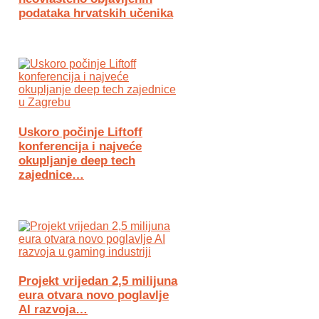
podataka hrvatskih učenika
Uskoro počinje Liftoff
konferencija i najveće
okupljanje deep tech
zajednice…
Projekt vrijedan 2,5 milijuna
eura otvara novo poglavlje
AI razvoja…