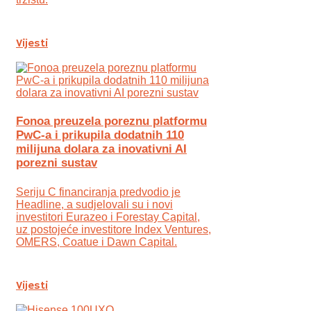
Vijesti
Fonoa preuzela poreznu platformu
PwC-a i prikupila dodatnih 110
milijuna dolara za inovativni AI
porezni sustav
Seriju C financiranja predvodio je
Headline, a sudjelovali su i novi
investitori Eurazeo i Forestay Capital,
uz postojeće investitore Index Ventures,
OMERS, Coatue i Dawn Capital.
Vijesti