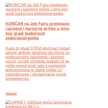
KONČAR na Job Fairu predstavio
razvojne i karijerne prilike u timu
koji gradi budućnost
elektroenergetike
Kada bi mladi STEM stručnjaci trebali
opisati atribute idealnog okruženja za
profesionalno ispunjenje i karijerni
razvoj, na listi prioriteta svakako bi se
našle mogućnosti rada s najnovijim
tehnologijama te stalne prilike za
napredovanje i obogaćivanje svojih
kompetencija.
Vijesti