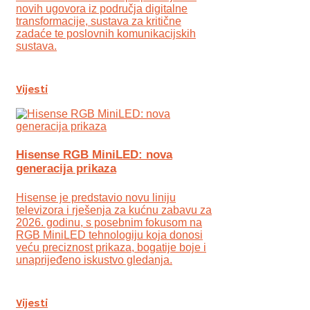
novih ugovora iz područja digitalne
transformacije, sustava za kritične
zadaće te poslovnih komunikacijskih
sustava.
Vijesti
Hisense RGB MiniLED: nova
generacija prikaza
Hisense je predstavio novu liniju
televizora i rješenja za kućnu zabavu za
2026. godinu, s posebnim fokusom na
RGB MiniLED tehnologiju koja donosi
veću preciznost prikaza, bogatije boje i
unaprijeđeno iskustvo gledanja.
Vijesti