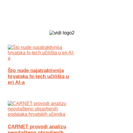
Biz Tech web portal powered by
Što nude najatraktivnija
hrvatska hi-tech učilišta u
eri AI-a
CARNET provodi analizu
neovlašteno objavljenih