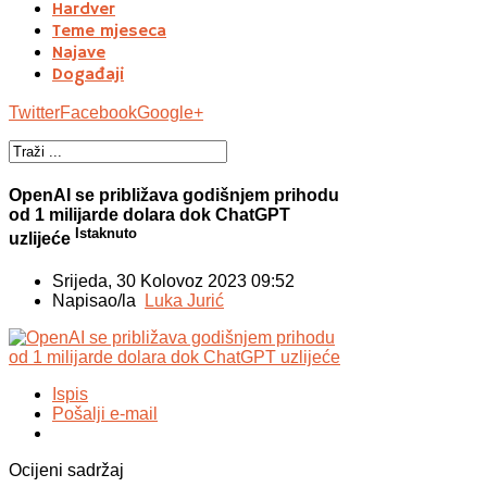
Hardver
Teme mjeseca
Najave
Događaji
Twitter
Facebook
Google+
OpenAI se približava godišnjem prihodu
od 1 milijarde dolara dok ChatGPT
Istaknuto
uzlijeće
Srijeda, 30 Kolovoz 2023 09:52
Napisao/la
Luka Jurić
Ispis
Pošalji e-mail
Ocijeni sadržaj