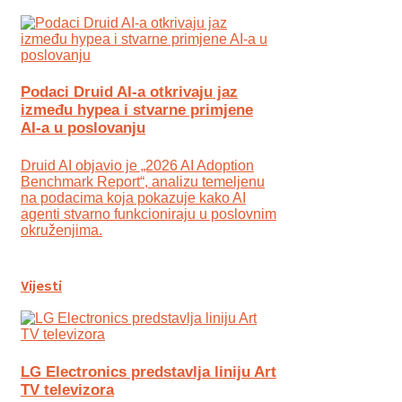
Podaci Druid AI-a otkrivaju jaz
između hypea i stvarne primjene
AI-a u poslovanju
Druid AI objavio je „2026 AI Adoption
Benchmark Report“, analizu temeljenu
na podacima koja pokazuje kako AI
agenti stvarno funkcioniraju u poslovnim
okruženjima.
Vijesti
LG Electronics predstavlja liniju Art
TV televizora