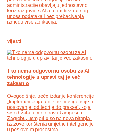
administracije obavljaju jednostavno
kroz razgovor s AI alatom bez ručnog
unosa podataka i bez prebacivanja
između više aplikacija.
Vijesti
Tko nema odgovornu osobu za AI
tehnologije u upravi taj je već
zakasnio
Ovogodišnje, treće izdanje konferencije
„Implementacija umjetne inteligencije u
poslovanje: od teorije do prakse“, koja
se održala u Infobipovu kampusu u
Zagrebu, usmjerilo se na nova pitanja i
izazove korištenja umjetne inteligencije
u poslovnim procesima.