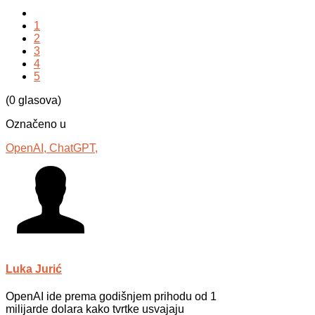
1
2
3
4
5
(0 glasova)
Označeno u
OpenAI,
ChatGPT,
Luka Jurić
OpenAI ide prema godišnjem prihodu od 1
milijarde dolara kako tvrtke usvajaju