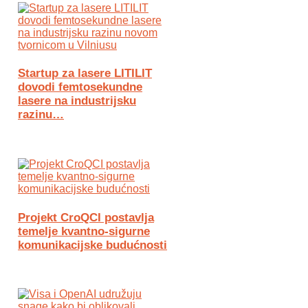
Startup za lasere LITILIT
dovodi femtosekundne
lasere na industrijsku
razinu…
Projekt CroQCI postavlja
temelje kvantno-sigurne
komunikacijske budućnosti