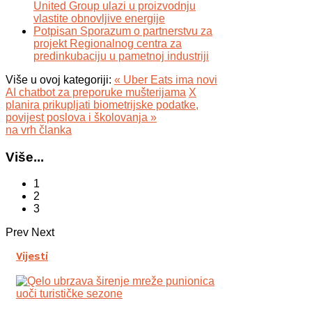
United Group ulazi u proizvodnju
vlastite obnovljive energije
Potpisan Sporazum o partnerstvu za
projekt Regionalnog centra za
predinkubaciju u pametnoj industriji
Više u ovoj kategoriji:
« Uber Eats ima novi
AI chatbot za preporuke mušterijama
X
planira prikupljati biometrijske podatke,
povijest poslova i školovanja »
na vrh članka
Više...
1
2
3
Prev
Next
Vijesti