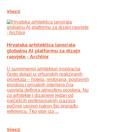
Vijesti
Hrvatska arhitektica lansirala
globalnu AI platformu za dizajn
rasvjete - Archlior
U suvremenoj arhitekturi inspiracija
često dolazi iz vrhunskih realiziranih
projekata – hotela, restorana, poslovnih
prostora i privatnih interijera čija
rasvjeta definira atmosferu prostora. No
za arhitekte i dizajnere jedan od
najčešćih profesionalnih izazova
počinje upravo nakon što pronađu
referencu. Tko stoji iza ...
Vijesti