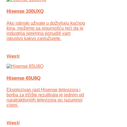
Hisense 100UXQ
Ako istinski uživate u doživljaju kućnog
kina, možemo sa sigurnošću reći da je
industrija spremna ponuditi vam
iskustvo kakvo zaslužujete.
Vijesti
Hisense 65U8Q
Eksplozivan rast Hisense televizora i
borba za tržište rezultirala je jednim od
najatraktivnijih televizora po razumnoj
cijeni.
Vijesti