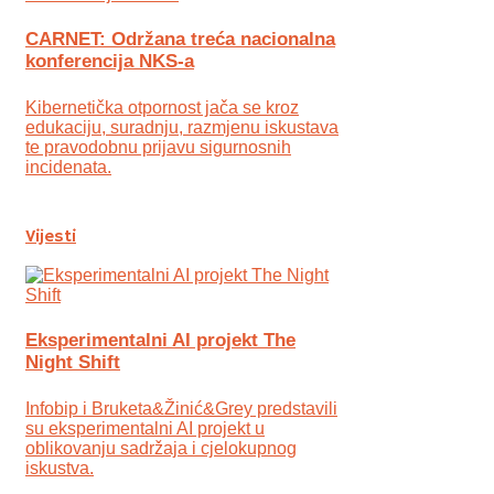
CARNET: Održana treća nacionalna
konferencija NKS-a
Kibernetička otpornost jača se kroz
edukaciju, suradnju, razmjenu iskustava
te pravodobnu prijavu sigurnosnih
incidenata.
Vijesti
Eksperimentalni AI projekt The
Night Shift
Infobip i Bruketa&Žinić&Grey predstavili
su eksperimentalni AI projekt u
oblikovanju sadržaja i cjelokupnog
iskustva.