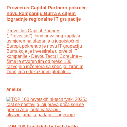
Provectus Capital Partners pokreće
novu kompaniju Burra s ciljem
izgradnje regionalne IT grupacije
Provectus Capital Partners
(„Provectus“), fond privatnog kapitala
usmjeren na ulaganja u jugoistočnoj
Europi, pokrenuo je novu IT grupaciju
Burra koja je investirala u prve tri IT
kompanije - Devōt, Tactu i CoreLine –
čime je stvoren tim od preko 130
razvojnih inženjera sa specijaliziranim
znanjima i dokazanim globalni...
Analize
TOP 100 hrvatskih hi-tech tvrtki