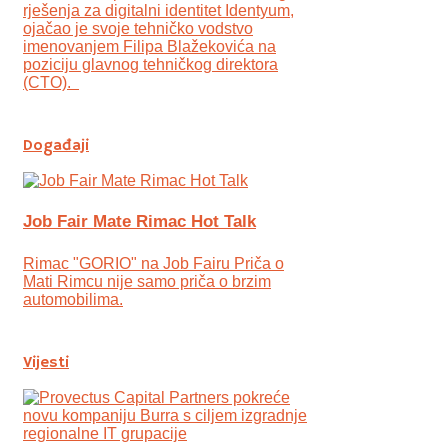
rješenja za digitalni identitet Identyum,
ojаčao je svoje tehničko vodstvo
imenovanjem Filipa Blažekovića na
poziciju glavnog tehničkog direktora
(CTO).
Događaji
Job Fair Mate Rimac Hot Talk
Rimac "GORIO" na Job Fairu Priča o
Mati Rimcu nije samo priča o brzim
automobilima.
Vijesti