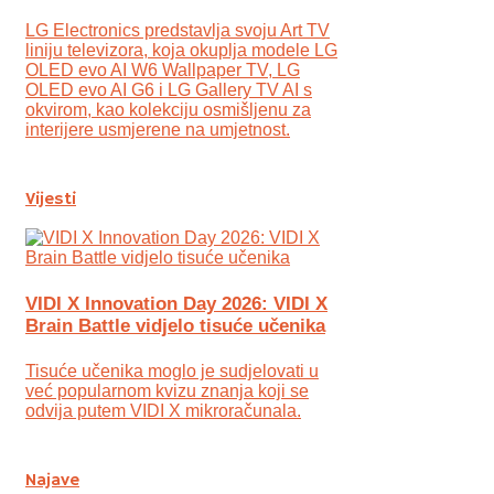
LG Electronics predstavlja svoju Art TV
liniju televizora, koja okuplja modele LG
OLED evo AI W6 Wallpaper TV, LG
OLED evo AI G6 i LG Gallery TV AI s
okvirom, kao kolekciju osmišljenu za
interijere usmjerene na umjetnost.
Vijesti
VIDI X Innovation Day 2026: VIDI X
Brain Battle vidjelo tisuće učenika
Tisuće učenika moglo je sudjelovati u
već popularnom kvizu znanja koji se
odvija putem VIDI X mikroračunala.
Najave