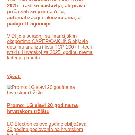
2025.: rast se nastavlja, ali prava
priča seli se prema AI-u,
automatizaciji i akvizicijama, a
padaju IT agencije
VIDI je u suradnji sa financijskim
ekspertima CAPER/OAKLINS objavio
detaljnu analizu i listu TOP 100+ hi-tech
tvrtki u Hrvatskoj za 2025. godinu prema
kriteriju prihoda.
Vijesti
Promo: LG slavi 20 godina na
hrvatskom tržištu
LG Electronics ove godine obilježava
20 godina poslovanja na hrvatskom
tržištu.