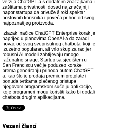
verzija ChatGPT-a s dodatnim značajkama i
zaštitama privatnosti, dosad najznačajniji
napor startupa da privuče široki spektar
poslovnih korisnika i poveća prihod od svog
najpoznatijeg proizvoda.
Izlazak inačice ChatGPT Enterprise korak je
naprijed u planovima OpenAI-a da zaradi
novac od svog sveprisutnog chatbota, koji je
izuzetno popularan, ali vrlo skup za rad jer
robusni AI modeli zahtijevaju mnogo
računalne snage. Startup sa sjedištem u
San Franciscu već je poduzeo korake
prema generiranju prihoda putem ChatGPT-
a, kao što je prodaja premium pretplate i
ponuda tvrtkama plaćenog pristupa
njegovom programskom sučelju aplikacije,
koje programeri mogu koristiti kako bi dodali
chatbota drugim aplikacijama.
Vezani članci