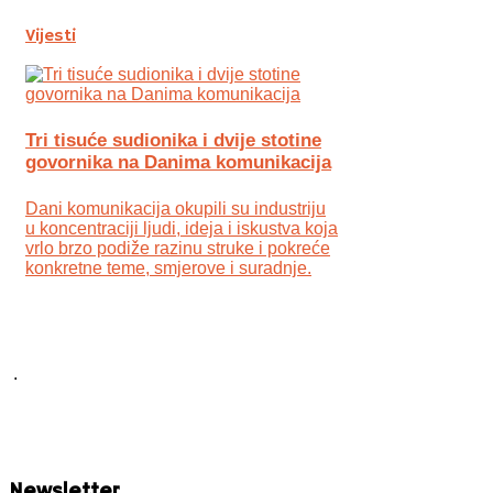
Vijesti
Tri tisuće sudionika i dvije stotine
govornika na Danima komunikacija
Dani komunikacija okupili su industriju
u koncentraciji ljudi, ideja i iskustva koja
vrlo brzo podiže razinu struke i pokreće
konkretne teme, smjerove i suradnje.
.
Newsletter