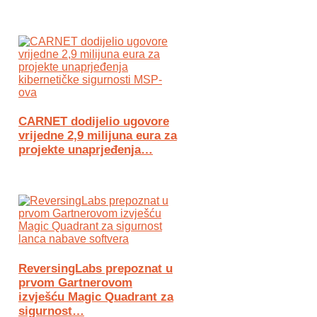
CARNET dodijelio ugovore
vrijedne 2,9 milijuna eura za
projekte unaprjeđenja…
ReversingLabs prepoznat u
prvom Gartnerovom
izvješću Magic Quadrant za
sigurnost…