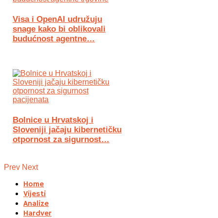
Visa i OpenAI udružuju
snage kako bi oblikovali
budućnost agentne…
Bolnice u Hrvatskoj i
Sloveniji jačaju kibernetičku
otpornost za sigurnost…
Prev
Next
Home
Vijesti
Analize
Hardver