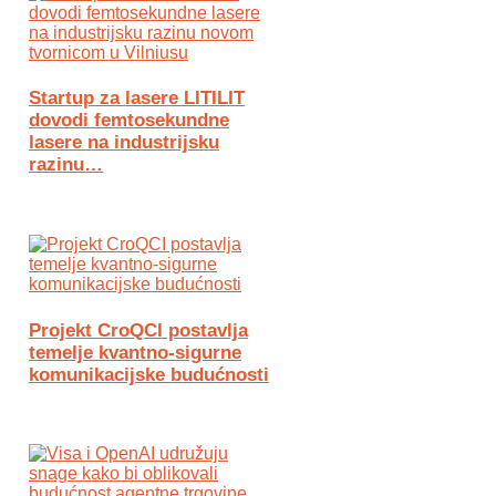
Startup za lasere LITILIT
dovodi femtosekundne
lasere na industrijsku
razinu…
Projekt CroQCI postavlja
temelje kvantno-sigurne
komunikacijske budućnosti