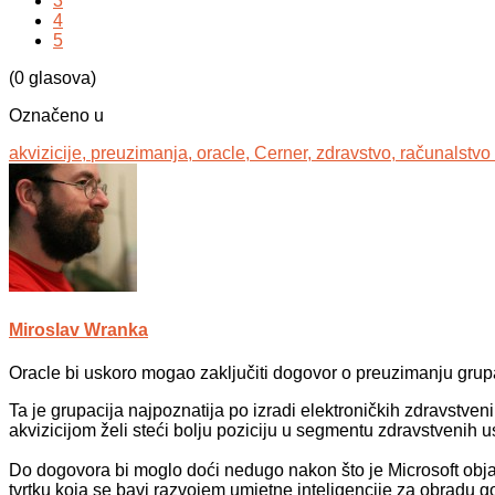
3
4
5
(0 glasova)
Označeno u
akvizicije,
preuzimanja,
oracle,
Cerner,
zdravstvo,
računalstvo
Miroslav Wranka
Oracle bi uskoro mogao zaključiti dogovor o preuzimanju grupa
Ta je grupacija najpoznatija po izradi elektroničkih zdravstven
akvizicijom želi steći bolju poziciju u segmentu zdravstvenih u
Do dogovora bi moglo doći nedugo nakon što je Microsoft obj
tvrtku koja se bavi razvojem umjetne inteligencije za obradu g