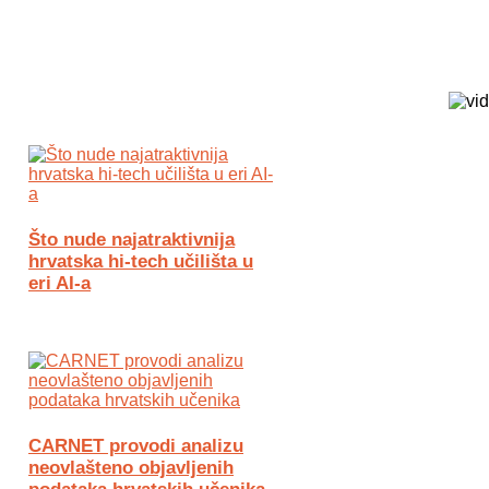
Biz Tech web portal powered by
Što nude najatraktivnija
hrvatska hi-tech učilišta u
eri AI-a
CARNET provodi analizu
neovlašteno objavljenih