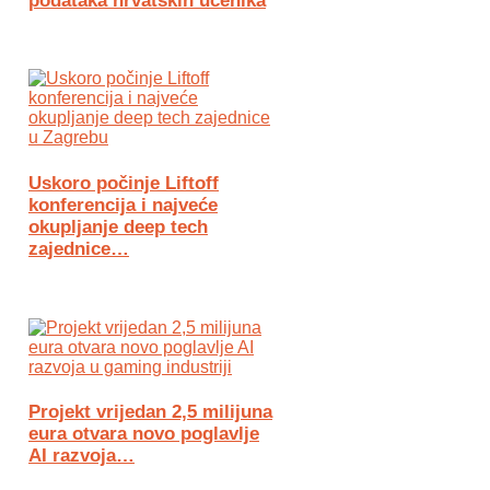
podataka hrvatskih učenika
Uskoro počinje Liftoff
konferencija i najveće
okupljanje deep tech
zajednice…
Projekt vrijedan 2,5 milijuna
eura otvara novo poglavlje
AI razvoja…