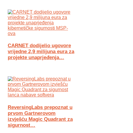
CARNET dodijelio ugovore
vrijedne 2,9 milijuna eura za
projekte unaprjeđenja…
ReversingLabs prepoznat u
prvom Gartnerovom
izvješću Magic Quadrant za
sigurnost…