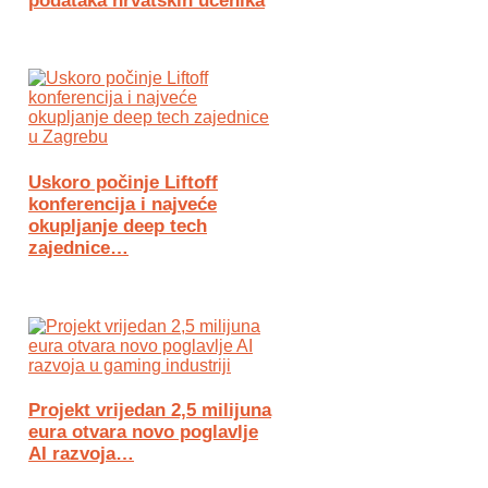
podataka hrvatskih učenika
Uskoro počinje Liftoff
konferencija i najveće
okupljanje deep tech
zajednice…
Projekt vrijedan 2,5 milijuna
eura otvara novo poglavlje
AI razvoja…