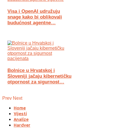
Visa i OpenAI udružuju
snage kako bi oblikovali
budućnost agentne…
Bolnice u Hrvatskoj i
Sloveniji jačaju kibernetičku
otpornost za sigurnost…
Prev
Next
Home
Vijesti
Analize
Hardver