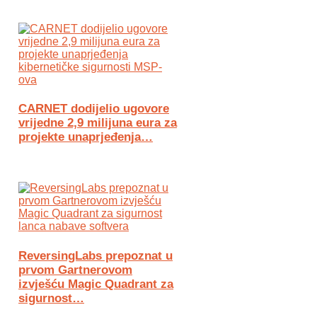
CARNET dodijelio ugovore
vrijedne 2,9 milijuna eura za
projekte unaprjeđenja…
ReversingLabs prepoznat u
prvom Gartnerovom
izvješću Magic Quadrant za
sigurnost…