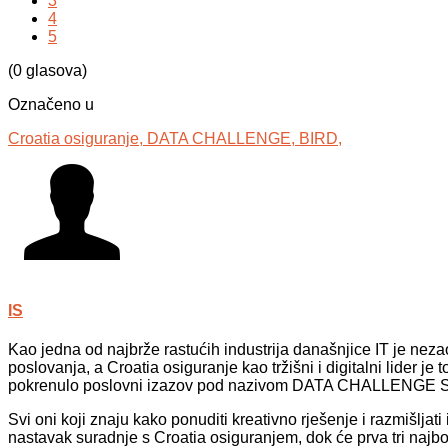
3
4
5
(0 glasova)
Označeno u
Croatia osiguranje,
DATA CHALLENGE,
BIRD,
IS
Kao jedna od najbrže rastućih industrija današnjice IT je nez
poslovanja, a Croatia osiguranje kao tržišni i digitalni lider j
pokrenulo poslovni izazov pod nazivom DATA CHALLENGE Segm
Svi oni koji znaju kako ponuditi kreativno rješenje i razmišljat
nastavak suradnje s Croatia osiguranjem, dok će prva tri najb