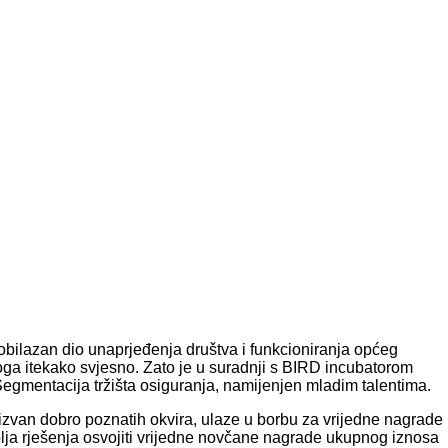
aobilazan dio unaprjeđenja društva i funkcioniranja općeg
e toga itekako svjesno. Zato je u suradnji s BIRD incubatorom
entacija tržišta osiguranja, namijenjen mladim talentima.
i izvan dobro poznatih okvira, ulaze u borbu za vrijedne nagrade 
olja rješenja osvojiti vrijedne novčane nagrade ukupnog iznosa