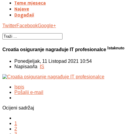
Teme mjeseca
Najave
Događaji
Twitter
Facebook
Google+
Istaknuto
Croatia osiguranje nagrađuje IT profesionalce
Ponedjeljak, 11 Listopad 2021 10:54
Napisao/la
IS
Ispis
Pošalji e-mail
Ocijeni sadržaj
1
2