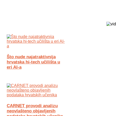
Biz Tech web portal powered by
Što nude najatraktivnija
hrvatska hi-tech učilišta u
eri AI-a
CARNET provodi analizu
neovlašteno objavljenih