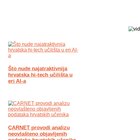
Biz Tech web portal powered by
Što nude najatraktivnija
hrvatska hi-tech učilišta u
eri AI-a
CARNET provodi analizu
neovlašteno objavljenih