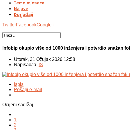
Teme mjeseca
Najave
Događaji
Twitter
Facebook
Google+
Infobip okupio više od 1000 inženjera i potvrdio snažan f
Utorak, 31 Ožujak 2026 12:58
Napisao/la
IS
Ispis
Pošalji e-mail
Ocijeni sadržaj
1
2