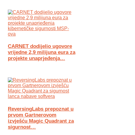
CARNET dodijelio ugovore
vrijedne 2,9 milijuna eura za
projekte unaprjeđenja…
ReversingLabs prepoznat u
prvom Gartnerovom
izvješću Magic Quadrant za
sigurnost…