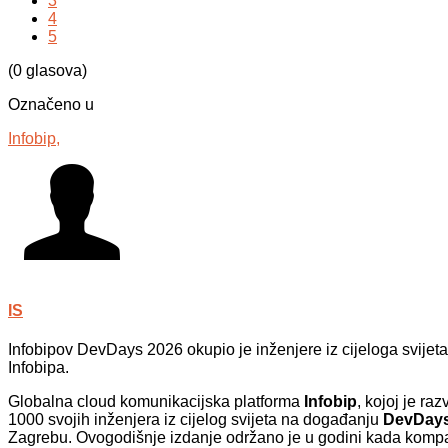
3
4
5
(0 glasova)
Označeno u
Infobip,
IS
Infobipov DevDays 2026 okupio je inženjere iz cijeloga svijet
Infobipa.
Globalna cloud komunikacijska platforma
Infobip
, kojoj je raz
1000 svojih inženjera iz cijelog svijeta na događanju
DevDays
Zagrebu. Ovogodišnje izdanje održano je u godini kada kompan