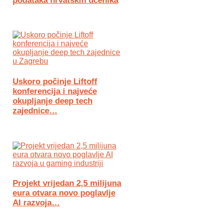
podataka hrvatskih učenika
Uskoro počinje Liftoff
konferencija i najveće
okupljanje deep tech
zajednice…
Projekt vrijedan 2,5 milijuna
eura otvara novo poglavlje
AI razvoja…