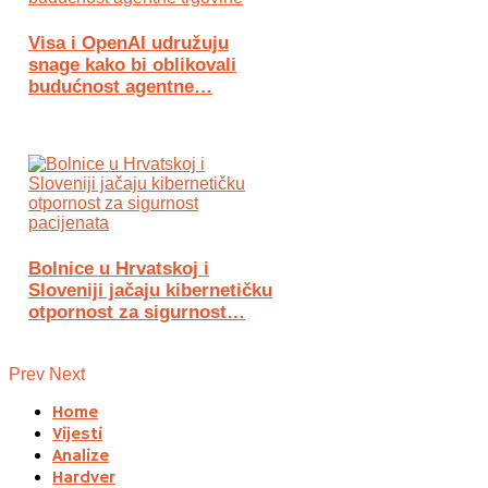
Visa i OpenAI udružuju
snage kako bi oblikovali
budućnost agentne…
Bolnice u Hrvatskoj i
Sloveniji jačaju kibernetičku
otpornost za sigurnost…
Prev
Next
Home
Vijesti
Analize
Hardver