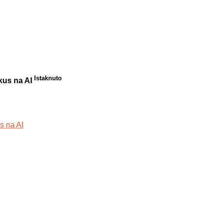
Istaknuto
okus na AI