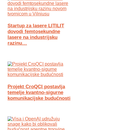
Startup za lasere LITILIT
dovodi femtosekundne
lasere na industrijsku
razinu…
Projekt CroQCI postavlja
temelje kvantno-sigurne
komunikacijske budućnosti