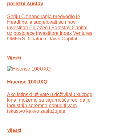
porezni sustav
Seriju C financiranja predvodio je
Headline, a sudjelovali su i novi
investitori Eurazeo i Forestay Capital,
uz postojeće investitore Index Ventures,
OMERS, Coatue i Dawn Capital.
Vijesti
Hisense 100UXQ
Ako istinski uživate u doživljaju kućnog
kina, možemo sa sigurnošću reći da je
industrija spremna ponuditi vam
iskustvo kakvo zaslužujete.
Vijesti