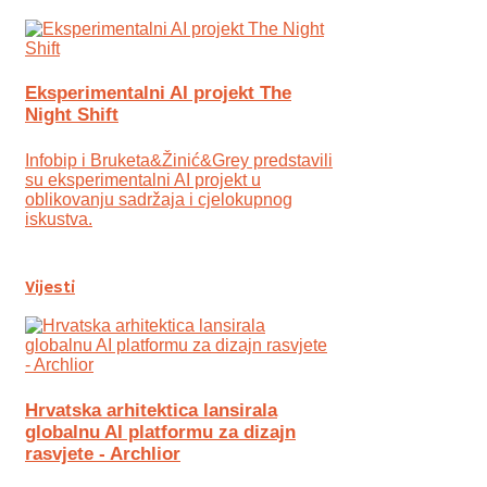
Eksperimentalni AI projekt The
Night Shift
Infobip i Bruketa&Žinić&Grey predstavili
su eksperimentalni AI projekt u
oblikovanju sadržaja i cjelokupnog
iskustva.
Vijesti
Hrvatska arhitektica lansirala
globalnu AI platformu za dizajn
rasvjete - Archlior