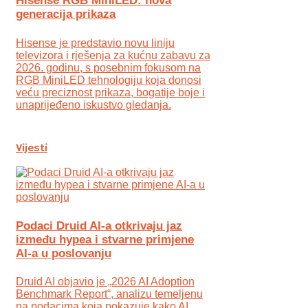
Hisense RGB MiniLED: nova
generacija prikaza
Hisense je predstavio novu liniju
televizora i rješenja za kućnu zabavu za
2026. godinu, s posebnim fokusom na
RGB MiniLED tehnologiju koja donosi
veću preciznost prikaza, bogatije boje i
unaprijeđeno iskustvo gledanja.
Vijesti
Podaci Druid AI-a otkrivaju jaz
između hypea i stvarne primjene
AI-a u poslovanju
Druid AI objavio je „2026 AI Adoption
Benchmark Report“, analizu temeljenu
na podacima koja pokazuje kako AI