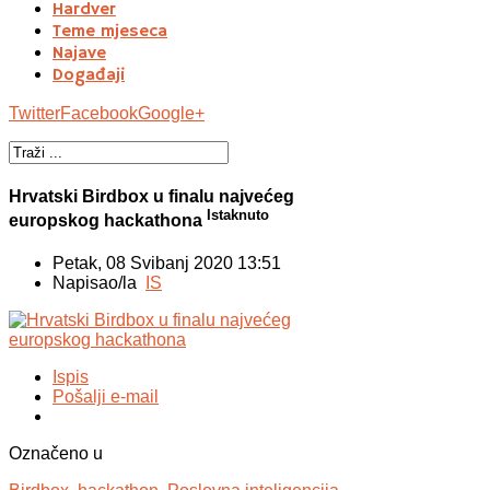
Hardver
Teme mjeseca
Najave
Događaji
Twitter
Facebook
Google+
Hrvatski Birdbox u finalu najvećeg
Istaknuto
europskog hackathona
Petak, 08 Svibanj 2020 13:51
Napisao/la
IS
Ispis
Pošalji e-mail
Označeno u