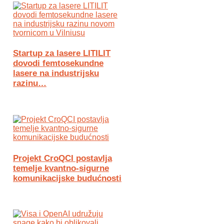
Startup za lasere LITILIT
dovodi femtosekundne
lasere na industrijsku
razinu…
Projekt CroQCI postavlja
temelje kvantno-sigurne
komunikacijske budućnosti