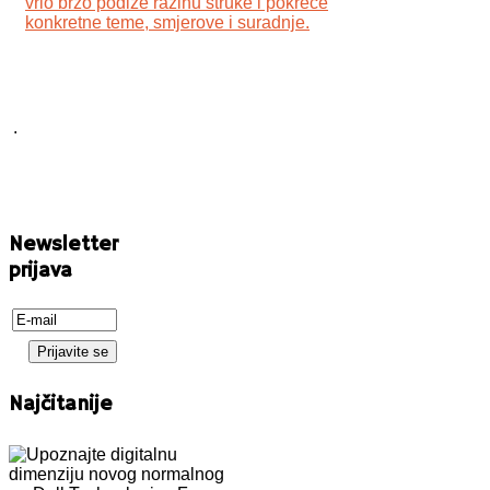
vrlo brzo podiže razinu struke i pokreće
konkretne teme, smjerove i suradnje.
.
Newsletter
prijava
Najčitanije