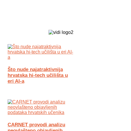
Biz Tech web portal powered by
Što nude najatraktivnija
hrvatska hi-tech učilišta u
eri AI-a
CARNET provodi analizu
neovlašteno objavljenih