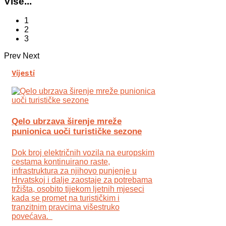
Više...
1
2
3
Prev
Next
Vijesti
Qelo ubrzava širenje mreže
punionica uoči turističke sezone
Dok broj električnih vozila na europskim
cestama kontinuirano raste,
infrastruktura za njihovo punjenje u
Hrvatskoj i dalje zaostaje za potrebama
tržišta, osobito tijekom ljetnih mjeseci
kada se promet na turističkim i
tranzitnim pravcima višestruko
povećava.