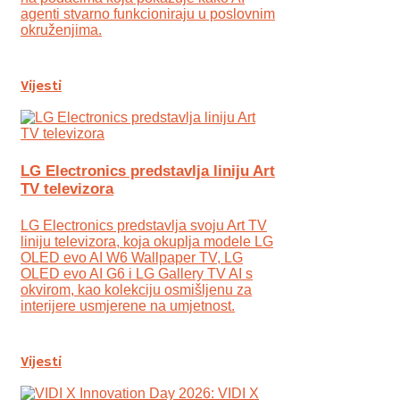
agenti stvarno funkcioniraju u poslovnim
okruženjima.
Vijesti
LG Electronics predstavlja liniju Art
TV televizora
LG Electronics predstavlja svoju Art TV
liniju televizora, koja okuplja modele LG
OLED evo AI W6 Wallpaper TV, LG
OLED evo AI G6 i LG Gallery TV AI s
okvirom, kao kolekciju osmišljenu za
interijere usmjerene na umjetnost.
Vijesti