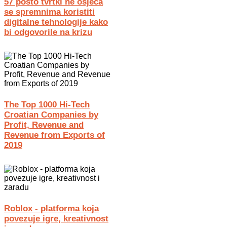
57 posto tvrtki ne osjeća
se spremnima koristiti
digitalne tehnologije kako
bi odgovorile na krizu
The Top 1000 Hi-Tech
Croatian Companies by
Profit, Revenue and
Revenue from Exports of
2019
Roblox - platforma koja
povezuje igre, kreativnost