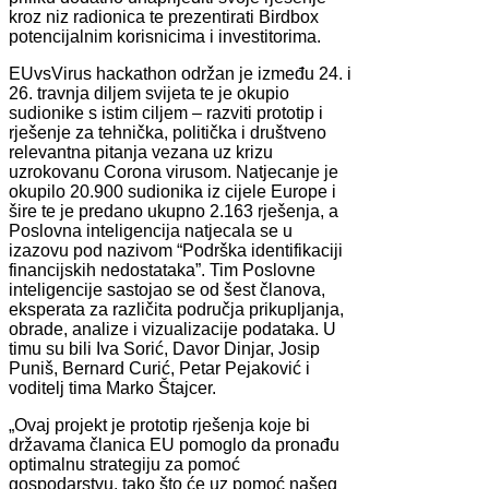
kroz niz radionica te prezentirati Birdbox
potencijalnim korisnicima i investitorima.
EUvsVirus hackathon održan je između 24. i
26. travnja diljem svijeta te je okupio
sudionike s istim ciljem – razviti prototip i
rješenje za tehnička, politička i društveno
relevantna pitanja vezana uz krizu
uzrokovanu Corona virusom. Natjecanje je
okupilo 20.900 sudionika iz cijele Europe i
šire te je predano ukupno 2.163 rješenja, a
Poslovna inteligencija natjecala se u
izazovu pod nazivom “Podrška identifikaciji
financijskih nedostataka”. Tim Poslovne
inteligencije sastojao se od šest članova,
eksperata za različita područja prikupljanja,
obrade, analize i vizualizacije podataka. U
timu su bili Iva Sorić, Davor Dinjar, Josip
Puniš, Bernard Curić, Petar Pejaković i
voditelj tima Marko Štajcer.
„Ovaj projekt je prototip rješenja koje bi
državama članica EU pomoglo da pronađu
optimalnu strategiju za pomoć
gospodarstvu, tako što će uz pomoć našeg