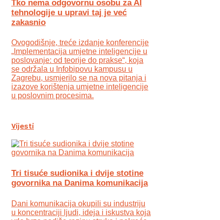
Tko nema odgovornu osobu za AI
tehnologije u upravi taj je već
zakasnio
Ovogodišnje, treće izdanje konferencije
„Implementacija umjetne inteligencije u
poslovanje: od teorije do prakse“, koja
se održala u Infobipovu kampusu u
Zagrebu, usmjerilo se na nova pitanja i
izazove korištenja umjetne inteligencije
u poslovnim procesima.
Vijesti
Tri tisuće sudionika i dvije stotine
govornika na Danima komunikacija
Dani komunikacija okupili su industriju
u koncentraciji ljudi, ideja i iskustva koja