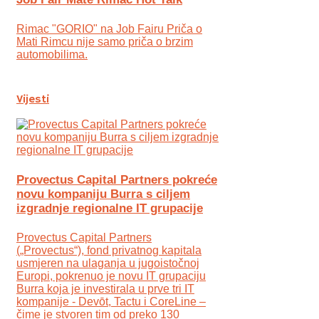
Rimac "GORIO" na Job Fairu Priča o
Mati Rimcu nije samo priča o brzim
automobilima.
Vijesti
Provectus Capital Partners pokreće
novu kompaniju Burra s ciljem
izgradnje regionalne IT grupacije
Provectus Capital Partners
(„Provectus“), fond privatnog kapitala
usmjeren na ulaganja u jugoistočnoj
Europi, pokrenuo je novu IT grupaciju
Burra koja je investirala u prve tri IT
kompanije - Devōt, Tactu i CoreLine –
čime je stvoren tim od preko 130