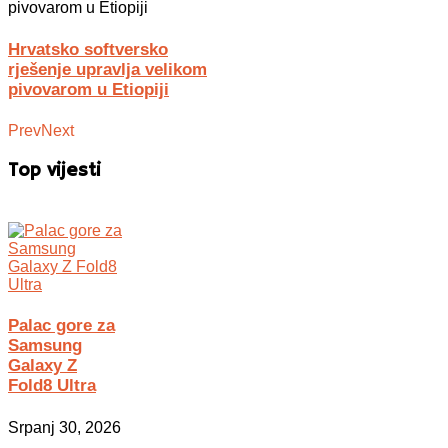
Hrvatsko softversko
rješenje upravlja velikom
pivovarom u Etiopiji
Prev
Next
Top vijesti
Palac gore za
Samsung
Galaxy Z
Fold8 Ultra
Srpanj 30, 2026