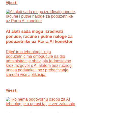
Vijesti
AI alati sada mogu izrađivati
ponude, račune i putne naloge za
poduzetnike uz Parra AI konektor
Riječ je o tehnologiji koja
poduzetnicima omogućuje da dio
administracije obavljaju jednostavno
kroz razgovor s AI alatom bez ručnog
unosa podataka i bez prebacivanja
između više aplikacija.
Vijesti