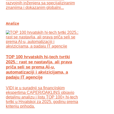
razvojnih inženjera sa specijaliziranim
znanjima i dokazanim globalni...
Analize
TOP 100 hrvatskih hi-tech tvrtki
2025.: rast se nastavlja, ali prava
priča seli se prema AI-u,
automatizaciji i akvizicijama, a
padaju IT agencije
VIDI je u suradnji sa financijskim
ekspertima CAPER/OAKLINS objavio
detaljnu analizu i listu TOP 100+ hi-tech
tvrtki u Hrvatskoj za 2025. godinu prema
kriteriju prihoda.