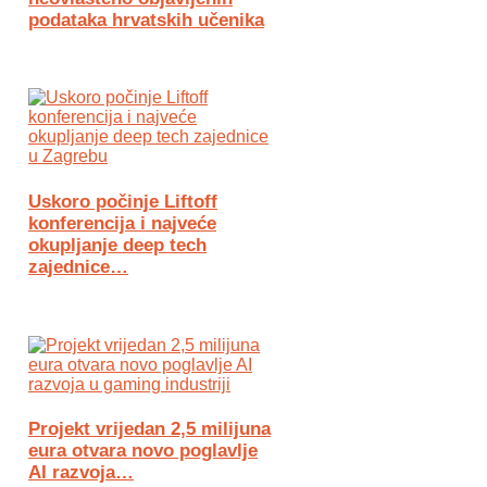
podataka hrvatskih učenika
Uskoro počinje Liftoff
konferencija i najveće
okupljanje deep tech
zajednice…
Projekt vrijedan 2,5 milijuna
eura otvara novo poglavlje
AI razvoja…