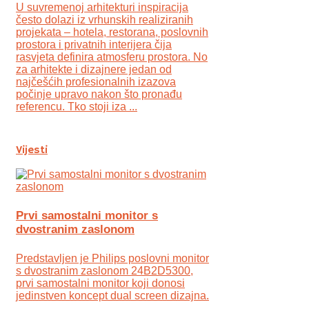
U suvremenoj arhitekturi inspiracija
često dolazi iz vrhunskih realiziranih
projekata – hotela, restorana, poslovnih
prostora i privatnih interijera čija
rasvjeta definira atmosferu prostora. No
za arhitekte i dizajnere jedan od
najčešćih profesionalnih izazova
počinje upravo nakon što pronađu
referencu. Tko stoji iza ...
Vijesti
Prvi samostalni monitor s
dvostranim zaslonom
Predstavljen je Philips poslovni monitor
s dvostranim zaslonom 24B2D5300,
prvi samostalni monitor koji donosi
jedinstven koncept dual screen dizajna.