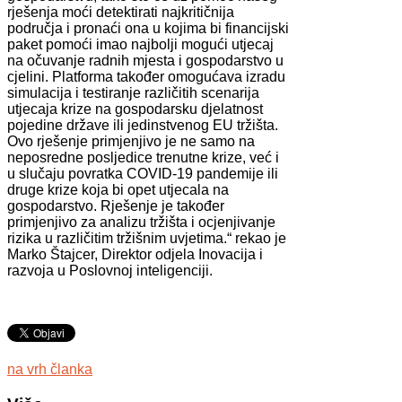
rješenja moći detektirati najkritičnija
područja i pronaći ona u kojima bi financijski
paket pomoći imao najbolji mogući utjecaj
na očuvanje radnih mjesta i gospodarstvo u
cjelini. Platforma također omogućava izradu
simulacija i testiranje različitih scenarija
utjecaja krize na gospodarsku djelatnost
pojedine države ili jedinstvenog EU tržišta.
Ovo rješenje primjenjivo je ne samo na
neposredne posljedice trenutne krize, već i
u slučaju povratka COVID-19 pandemije ili
druge krize koja bi opet utjecala na
gospodarstvo. Rješenje je također
primjenjivo za analizu tržišta i ocjenjivanje
rizika u različitim tržišnim uvjetima.“ rekao je
Marko Štajcer, Direktor odjela Inovacija i
razvoja u Poslovnoj inteligenciji.
na vrh članka