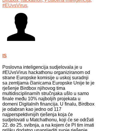
Birdbox,
hackathon,
Poslovna inteligencija,
#EUvsVirus,
IS
Poslovna inteligencija
sudjelovala je u
#EUvsVirus
hackathonu organiziranom od
strane Europske komisije u uskoj suradnji
sa zemljama članicama Europske Unije te je
rješenje Birdbox njihovog tima
multidisciplinarnih stručnjaka ušlo u samo
finale među 10% najboljih projekata u
domeni Digitalnih financija. U finalu, Birdbox
je odabran kao jedno od 117
najperspektivnijih rješenja koja će
sudjelovati u Matchathonu, koji će se održati
22. do 25. svibnja, a na kojem će PI tim imati
priliku dodatno unaprijediti svoje rješenje