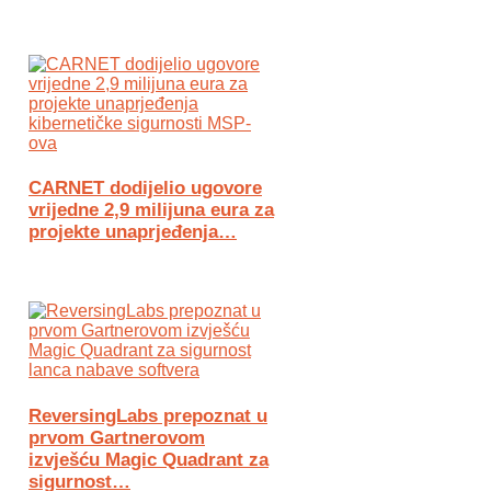
CARNET dodijelio ugovore
vrijedne 2,9 milijuna eura za
projekte unaprjeđenja…
ReversingLabs prepoznat u
prvom Gartnerovom
izvješću Magic Quadrant za
sigurnost…