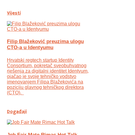
Vijesti
Filip Blažeković preuzima ulogu
CTO-a u Identyumu
Hrvatski regtech startup Identity
Consortium, pokretač sveobuhvatnog
rješenja za digitalni identitet Identyum,
ojаčao je svoje tehničko vodstvo
imenovanjem Filipa Blažekovića na
poziciju glavnog tehničkog direktora
(CTO).
Događaji
Job Fair Mate Rimac Hot Talk