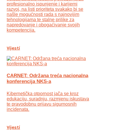
profesionalno ispunjenje i karijerni
razvoj, na listi prioriteta svakako bi se
našle mogućnosti rada s najnovijim
tehnologijama te stalne prilike za
napredovanje i obogaćivanje svojih
kompetencija.
Vijesti
CARNET: Održana treća nacionalna
konferencija NKS-a
Kibernetička otpornost jača se kroz
edukaciju, suradnju, razmjenu iskustava
te pravodobnu prijavu sigurnosnih
incidenata.
Vijesti