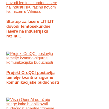
Startup za lasere LITILIT
dovodi femtosekundne
lasere na industrijsku
razinu…
Projekt CroQCI postavlja
temelje kvantno-sigurne
komunikacijske budućnosti