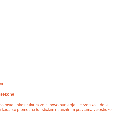
 sezone
 raste, infrastruktura za njihovo punjenje u Hrvatskoj i dalje
i kada se promet na turističkim i tranzitnim pravcima višestruko