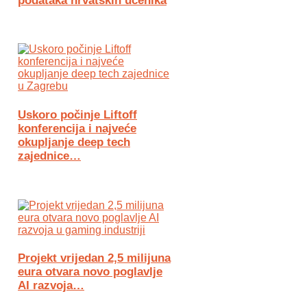
podataka hrvatskih učenika
Uskoro počinje Liftoff
konferencija i najveće
okupljanje deep tech
zajednice…
Projekt vrijedan 2,5 milijuna
eura otvara novo poglavlje
AI razvoja…