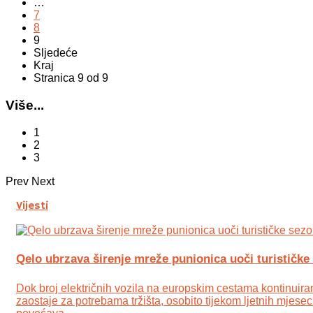
…
7
8
9
Sljedeće
Kraj
Stranica 9 od 9
Više...
1
2
3
Prev
Next
Vijesti
Qelo ubrzava širenje mreže punionica uoči turističke
Dok broj električnih vozila na europskim cestama kontinuirano
zaostaje za potrebama tržišta, osobito tijekom ljetnih mjesec