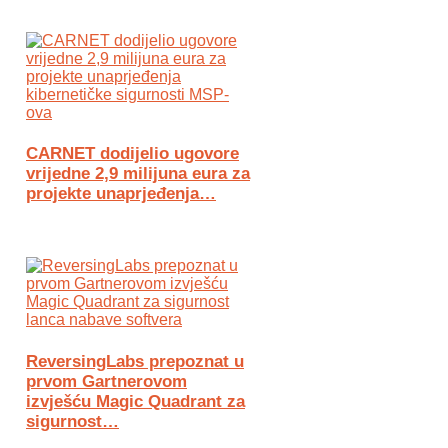
CARNET dodijelio ugovore
vrijedne 2,9 milijuna eura za
projekte unaprjeđenja…
ReversingLabs prepoznat u
prvom Gartnerovom
izvješću Magic Quadrant za
sigurnost…