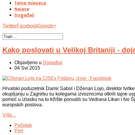
Teme mjeseca
Najave
Događaji
Twitter
Facebook
Google+
Kako poslovati u Velikoj Britaniji - do
Objavljeno u
Događaji
04 Svi 2015
Hrvatski poduzetnik Damir Sabol i Dženan Lojo, direktor tvrtke
okupljanju u Zagrebu su kolegama izvoznicima otkrili tajne us
pomoć u izlasku na to tržište ponudili su Vedrana Likan i Ivo Š
europskih poslova.
Više...
Početak
Pret