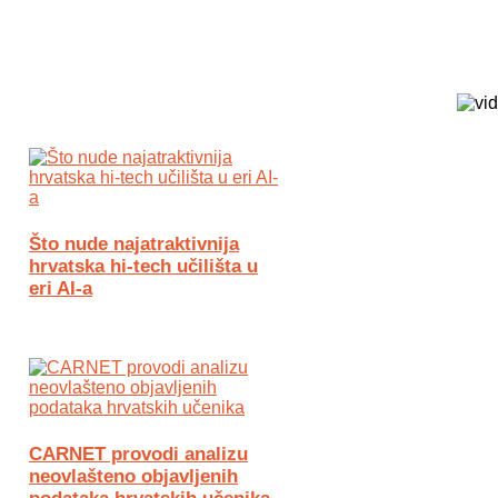
Biz Tech web portal powered by
Što nude najatraktivnija
hrvatska hi-tech učilišta u
eri AI-a
CARNET provodi analizu
neovlašteno objavljenih