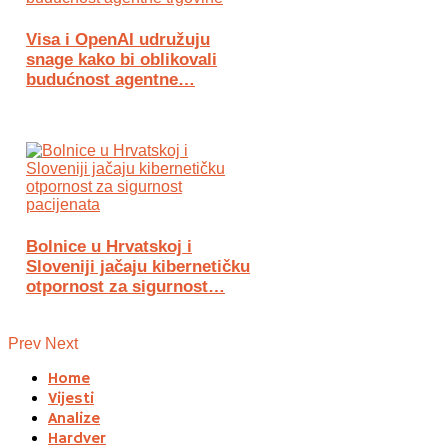
Visa i OpenAI udružuju
snage kako bi oblikovali
budućnost agentne…
Bolnice u Hrvatskoj i
Sloveniji jačaju kibernetičku
otpornost za sigurnost…
Prev
Next
Home
Vijesti
Analize
Hardver